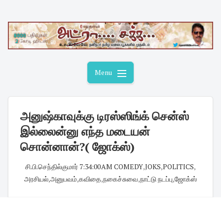
Skip
to
content
Menu
அனுஷ்காவுக்கு டிரஸ்ஸிங்க் சென்ஸ்
இல்லைன்னு எந்த மடையன்
சொன்னான்?( ஜோக்ஸ்)
சி.பி.செந்தில்குமார்
·
7:34:00 AM
·
COMEDY
,
JOKS
,
POLITICS
,
அரசியல்
,
அனுபவம்
,
கவிதை
,
நகைச்சுவை
,
நாட்டு நடப்பு
,
ஜோக்ஸ்