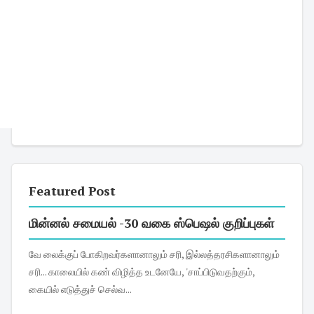
Featured Post
மின்னல் சமையல் -30 வகை ஸ்பெஷல் குறிப்புகள்
வே லைக்குப் போகிறவர்களானாலும் சரி, இல்லத்தரசிகளானாலும்
சரி... காலையில் கண் விழித்த உடனேயே, 'சாப்பிடுவதற்கும்,
கையில் எடுத்துச் செல்வ...