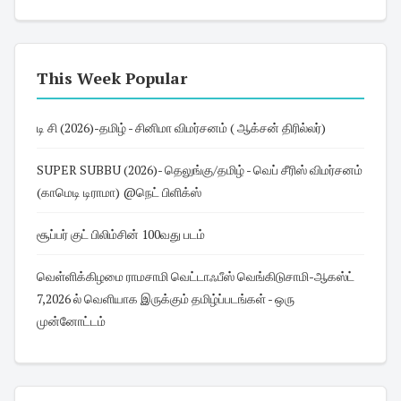
This Week Popular
டி சி (2026)-தமிழ் - சினிமா விமர்சனம் ( ஆக்சன் திரில்லர்)
SUPER SUBBU (2026)- தெலுங்கு/தமிழ் - வெப் சீரிஸ் விமர்சனம்
(காமெடி டிராமா) @நெட் பிளிக்ஸ்
சூப்பர் குட் பிலிம்சின் 100வது படம்
வெள்ளிக்கிழமை ராமசாமி வெட்டாஃபீஸ் வெங்கிடுசாமி-ஆகஸ்ட்
7,2026 ல் வெளியாக இருக்கும் தமிழ்ப்படங்கள் - ஒரு
முன்னோட்டம்