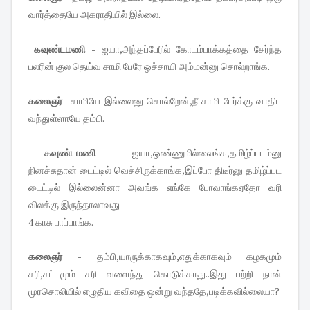
வார்த்தையே அகராதியில் இல்லை.
கவுண்டமணி -
ஐயா,அந்தப்பேரில் கோடம்பாக்கத்தை சேர்ந்த
பலரின் குல தெய்வ சாமி பேரே ஒச்சாயி அம்மன்னு சொல்றாங்க.
கலைஞர்-
சாமியே இல்லைனு சொல்றேன்,நீ சாமி பேர்க்கு வாதிட
வந்துள்ளாயே தம்பி.
கவுண்டமணி -
ஐயா,ஒண்ணுமில்லைங்க,தமிழ்ப்படம்னு
நினச்சுதான் டைட்டில் வெச்சிருக்காங்க,இப்போ திடீர்னு தமிழ்ப்பட
டைட்டில் இல்லைன்னா அவங்க எங்கே போவாங்கஏதோ வரி
விலக்கு இருந்தாலாவது
4 காசு பாப்பாங்க.
கலைஞர் -
தம்பி,யாருக்காகவும்,எதுக்காகவும் கழகமும்
சரி,சட்டமும் சரி வளைந்து கொடுக்காது..இது பற்றி நான்
முரசொலியில் எழுதிய கவிதை ஒன்று வந்ததே,படிக்கவில்லையா?