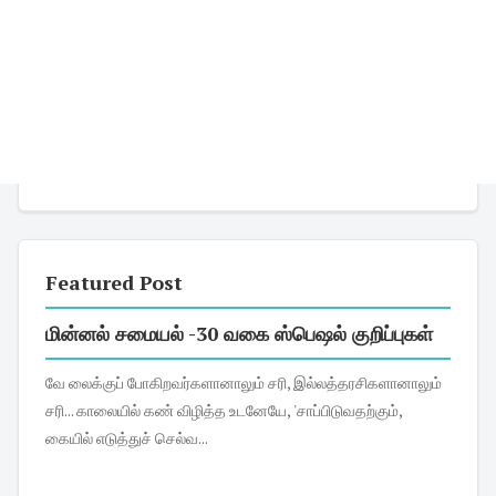
Featured Post
மின்னல் சமையல் -30 வகை ஸ்பெஷல் குறிப்புகள்
வே லைக்குப் போகிறவர்களானாலும் சரி, இல்லத்தரசிகளானாலும்
சரி... காலையில் கண் விழித்த உடனேயே, 'சாப்பிடுவதற்கும்,
கையில் எடுத்துச் செல்வ...