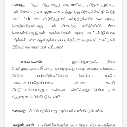
கலைஞர் -
அது ... அது வந்து... ஒரு
வ
னிதை , அதன் குழந்தை
பால் வேண்டி குவா
குவா
என கத்துகிறது.அதைக்கேட்டு பெற்ற
மனம்
ட்டர்
என கிழிகிறது.என்
கட்டி
த்தங்கமே என அதை
கொஞ்சுகிறாள்,அது பால் கிடைத்த மகிழ்ச்சியில்
ங்
கா
ங்காஎன்கிறது,இதன் சுருக்கம்தான் அந்த டைட்டில்.இப்போது
டார்க்கில் உள்ள எழுத்துக்களை படித்துப்பார்,வ குவாட்டர் கட்டிங்க்
,இப்போ சமாதானமாகி விட்டதா?
கவுண்டமணி -
ஐயா,நிஜமாலுமே நீங்க
பேரறிஞர்தானுங்க.இல்லாத ஒண்ணுக்கு எப்படி எல்லாம் விளக்கம்
அளீச்சு தப்பிக்கிறீங்க?விபரம் தெரியாத யாரோ
பன்னாடைப்பரதேசிப்பசங்க என்னை உசுப்பி
விட்டுட்டாங்கய்யா,ஐயா என்னை மன்னிக்கனும்,அப்போ நான்
உத்தரவு வாங்கிக்கிட்டுங்களா?
கலைஞர் -
ம் ம் போகும்போது முரசொலி வாங்கிட்டு போங்க.
கவுண்டமணி -
மன்னிச்சுக்குங்க ஐயா,அதுல வர்ற கடிதத்தை