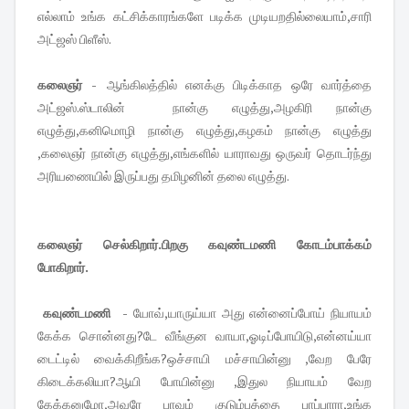
எல்லாம் உங்க கட்சிக்காரங்களே படிக்க முடியறதில்லையாம்,சாரி
அட்ஜஸ் பிளீஸ்.
கலைஞர் -
ஆங்கிலத்தில் எனக்கு பிடிக்காத ஒரே வார்த்தை
அட்ஜஸ்.ஸ்டாலின் நான்கு எழுத்து,அழகிரி நான்கு
எழுத்து,கனிமொழி நான்கு எழுத்து,கழகம் நான்கு எழுத்து
,கலைஞர் நான்கு எழுத்து,எங்களில் யாராவது ஒருவர் தொடர்ந்து
அரியணையில் இருப்பது தமிழனின் தலை எழுத்து.
கலைஞர் செல்கிறார்.பிறகு கவுண்டமணி கோடம்பாக்கம்
போகிறார்.
கவுண்டமணி -
யோவ்,யாருய்யா அது என்னைப்போய் நியாயம்
கேக்க சொன்னது?டே வீங்குன வாயா,ஓடிப்போயிடு,என்னய்யா
டைட்டில் வைக்கிறீங்க?ஒச்சாயி மச்சாயின்னு ,வேற பேரே
கிடைக்கலியா?ஆயி போயின்னு ,இதுல நியாயம் வேற
கேக்கனுமோ,அவரே பாவம் குடும்பத்தை பாப்பாரா,உங்க