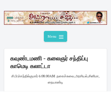
Skip
to
content
Menu
கவுண்டமணி - கலைஞர் சந்திப்பு
காமெடி கலாட்டா
சி.பி.செந்தில்குமார்
·
6:08:00 AM
·
.நகைச்சுவை
,
அரசியல்
,
சினிமா
,
நையாண்டி