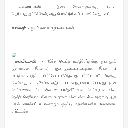
கவுண்டமணி
(நல்ல வேளை,எனக்கு படிக்க
தெரியாது,தப்பிச்சேன்) அது போகட்டுங்கய்யா,என் 2வது டவுட்...
கலைஞர் -
ஐயம் என தமிழிலேயே கேள்
கவுண்டமணி -
(இந்த வெட்டி தமிழ்ப்பற்றுக்கு ஒண்ணும்
குறைச்சல் இல்லை) ஐயா,குவாட்டர்,கட்டிங்க் இந்த 2
வார்த்தைகளும் தமிழ்ப்பெயரா?அதுக்கு மட்டும் வரி விலக்கு
அளிச்சது எப்படி?உங்க குடும்ப படம்கறதாலயா அப்படினு நான்
கேட்கலைங்க,சில பன்னாடை பரதேசிப்பசங்க கேட்கறாஙக,உங்க
ரேஞ்ச் தெரியாம விளையாடறாங்க,உங்க ஸ்டைல்ல அதுக்கு ஒரு
பதில் சொல்லிட்டா எல்லாரும் மூடிட்டு அவங்கவங்க வேலையை
பார்ப்பாங்க.