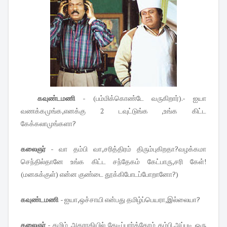
கவுண்டமணி
- (பம்மிக்கொண்டே வருகிறார்).- ஐயா
வணக்கமுங்க,எனக்கு 2 டவுட்டுங்க ,உங்க கிட்ட
கேக்கலாமுங்களா?
கலைஞர்
- வா தம்பி வா,சரித்திரம் திரும்புகிறதா?வழக்கமா
செந்தில்தானே உங்க கிட்ட சந்தேகம் கேட்பாரு,சரி கேள்!
(மனசுக்குள்) என்ன குண்டை தூக்கிபோடப்போறானோ?)
கவுண்டமணி
- ஐயா,ஒச்சாயி என்பது தமிழ்ப்பெயரா,இல்லையா?
கலைஞர்
- தமிழ் அகராதியில் தேடிப்பார்த்தோம் தம்பி,அப்படி ஒரு