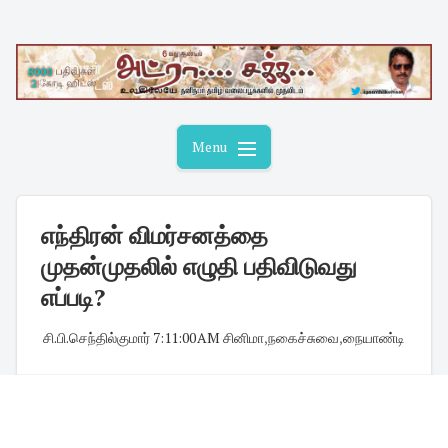
Skip
to
content
Menu
எந்திரன் விமர்சனத்தை
முதன்முதலில் எழுதி பதிவிடுவது
எப்படி?
சி.பி.செந்தில்குமார்
·
7:11:00 AM
·
சினிமா
,
நகைச்சுவை
,
நையாண்டி