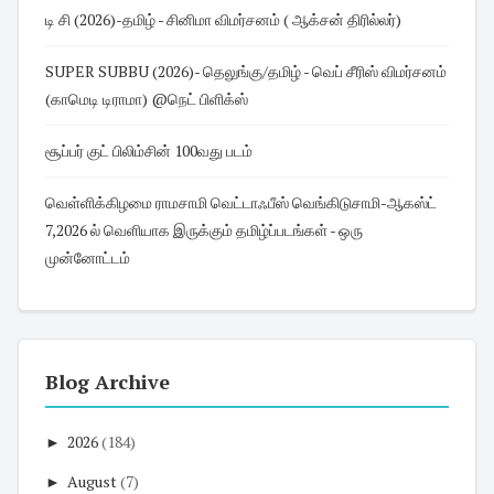
டி சி (2026)-தமிழ் - சினிமா விமர்சனம் ( ஆக்சன் திரில்லர்)
SUPER SUBBU (2026)- தெலுங்கு/தமிழ் - வெப் சீரிஸ் விமர்சனம்
(காமெடி டிராமா) @நெட் பிளிக்ஸ்
சூப்பர் குட் பிலிம்சின் 100வது படம்
வெள்ளிக்கிழமை ராமசாமி வெட்டாஃபீஸ் வெங்கிடுசாமி-ஆகஸ்ட்
7,2026 ல் வெளியாக இருக்கும் தமிழ்ப்படங்கள் - ஒரு
முன்னோட்டம்
Blog Archive
►
2026
(184)
►
August
(7)