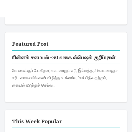
Featured Post
மின்னல் சமையல் -30 வகை ஸ்பெஷல் குறிப்புகள்
வே லைக்குப் போகிறவர்களானாலும் சரி, இல்லத்தரசிகளானாலும்
சரி... காலையில் கண் விழித்த உடனேயே, 'சாப்பிடுவதற்கும்,
கையில் எடுத்துச் செல்வ...
This Week Popular