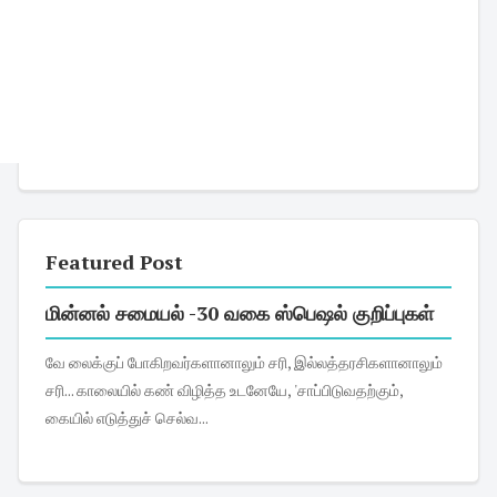
Featured Post
மின்னல் சமையல் -30 வகை ஸ்பெஷல் குறிப்புகள்
வே லைக்குப் போகிறவர்களானாலும் சரி, இல்லத்தரசிகளானாலும்
சரி... காலையில் கண் விழித்த உடனேயே, 'சாப்பிடுவதற்கும்,
கையில் எடுத்துச் செல்வ...