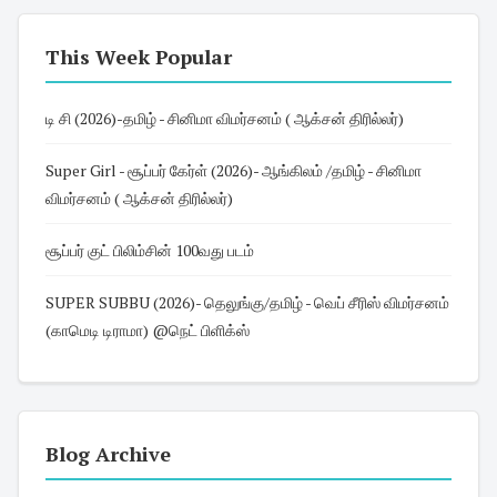
This Week Popular
டி சி (2026)-தமிழ் - சினிமா விமர்சனம் ( ஆக்சன் திரில்லர்)
Super Girl - சூப்பர் கேர்ள் (2026)- ஆங்கிலம் /தமிழ் - சினிமா
விமர்சனம் ( ஆக்சன் திரில்லர்)
சூப்பர் குட் பிலிம்சின் 100வது படம்
SUPER SUBBU (2026)- தெலுங்கு/தமிழ் - வெப் சீரிஸ் விமர்சனம்
(காமெடி டிராமா) @நெட் பிளிக்ஸ்
Blog Archive