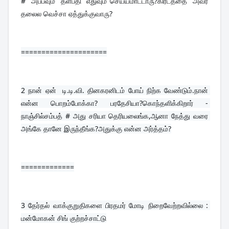
# அப்பவும் தளபதி எதுவும்"செய்யமாட்டாரு?கிரீடத்தை அவர் 
தலைல வெச்சா ஏத்துக்குவாரு?
=====================
2 
நான் ஏன்  டி.டி.வி. தினகரனிடம் போய் நிற்க வேண்டும்.நான் 
என்ன பொறம்போக்கா? பரதேசியா?கொந்தளிக்கிறார் - 
நாஞ்சில்சம்பத் # அது சரியா தெரியலைங்க,ஆனா நேத்து வரை 
அங்கே தானே இருந்தீங்க?அதுக்கு என்ன அர்த்தம்?
=============
3 
தேர்தல் வாக்குறுதிகளை பிரதமர் மோடி நிறைவேற்றவில்லை : 
மன்மோகன் சிங் குற்றச்சாட்டு