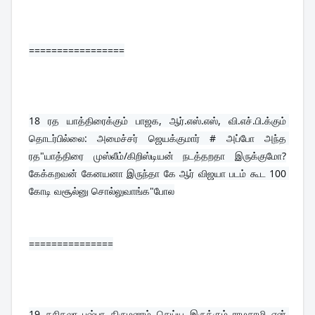
=================
18 
ரத யாத்திரைக்கும் பாஜக, ஆர்.எஸ்.எஸ், வி.எச்.பி.க்கும் 
தொடர்பில்லை: அமைச்சர் ஜெயக்குமார் # அப்போ அந்த 
ரத"யாத்திரை முஸ்லீம்/கிறிஸ்டியன் நடத்தறதா இருக்குமோ?
கேக்கறவன் கேனயனா இருந்தா கே ஆர் விஜயா படம் கூட 100 
கோடி வசூல்னு சொல்லுவாங்க"போல
===============
19 
சசிகலா புஷ்பா திருமணம் செய்ய இருக்கும் ராமசாமி என் 