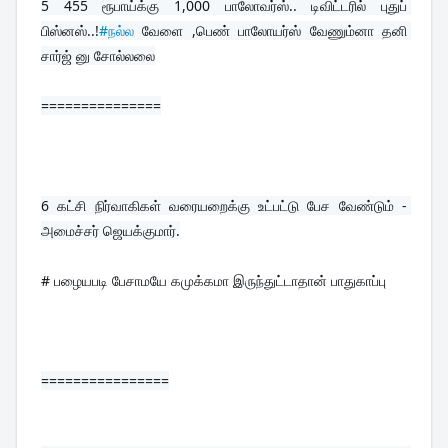
5 
455 ரூபாய்க்கு 1,000 பாலோவர்ஸ்.. டிவிட்டரில் புதுப் 
பிஸ்னஸ்..!
#நல்ல
 வேளை ,பெண் பாலோயர்ஸ் வேணும்னா தனி 
சார்ஜ் னு சோல்லலை
===============
6 
கட்சி நிர்வாகிகள் வரையறைக்கு உட்பட்டு பேச வேண்டும் - 
அமைச்சர் ஜெயக்குமார்.
# பழையபடி பேசாமயே கமுக்கமா இருந்துட்டாதான் பாதுகாப்பு
================