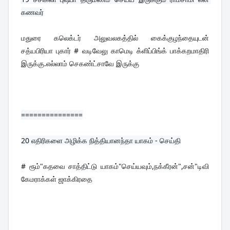
கணவர்
மதுரை கலெக்டர் அலுவலகத்தில் கைக்குழந்தையுடன் 
சத்யபிரியா புகார் # வடிவேலு காமெடி க்ளிப்பிங்க் பாக்கறமாதிரி 
இருக்கு.எல்லாம் செகண்ட்சாவே இருக்கு
===============
20 
எதிரிகளை அழிக்க நித்தியானந்தா யாகம் - செய்தி
# ரூம்"கதவை சாத்திட்டு யாகம்"செய்யவும்,நக்கீரன்",சன்"டிவி 
கேமராக்கள் ஜாக்கிரதை