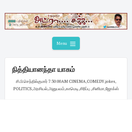
Skip
to
content
Menu
நித்தியானந்தா யாகம்
சி.பி.செந்தில்குமார்
·
7:30:00 AM
·
CINEMA
,
COMEDY
,
jokes
,
POLITICS
,
அரசியல்
,
அனுபவம்
,
காமெடி
,
சிரிப்பு .
,
சினிமா
,
ஜோக்ஸ்