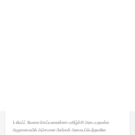
1. லிஃப்ட் வேலை செய்யலைன்னா மகிழ்ச்சி அடையறவங்க
அருகாமையில் அம்சமான பிகர்கள் அமையப்பெற்றவனே