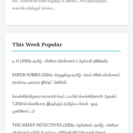
சரி... காலையில் கண் விழித்த உடனேயே, 'சாப்பிடுவதற்கும்,
கையில் எடுத்துச் செல்வ...
This Week Popular
டி சி (2026)-தமிழ் - சினிமா விமர்சனம் ( ஆக்சன் திரில்லர்)
SUPER SUBBU (2026)- தெலுங்கு/தமிழ் - வெப் சீரிஸ் விமர்சனம்
(காமெடி டிராமா) @நெட் பிளிக்ஸ்
வெள்ளிக்கிழமை ராமசாமி வெட்டாஃபீஸ் வெங்கிடுசாமி-ஆகஸ்ட்
7,2026 ல் வெளியாக இருக்கும் தமிழ்ப்படங்கள் - ஒரு
முன்னோட்டம்
THE SHEEP DETECTIVES (2026)-ஆங்கிலம் /தமிழ் - சினிமா
விமர்சனம் (மிஸ்ட்ரி காமெடி திரில்லர்)@அமேசான் பிரைம்