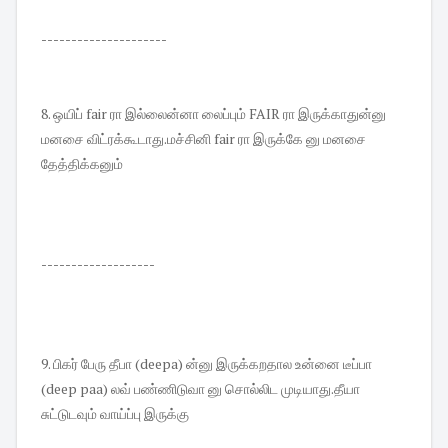
---------------------
8. ஒயிப் fair ரா இல்லைன்னா லைப்பும் FAIR ரா இருக்காதுன்னு
மனசை விட்ரக்கூடாது.மச்சினி fair ரா இருக்கே னு மனசை
தேத்திக்கனும்
-------------------
9. பிகர் பேரு தீபா (deepa) ன்னு இருக்கறதால உன்னை டீப்பா
(deep paa) லவ் பண்ணிடுவா னு சொல்லிட முடியாது.தீயா
சுட்டுடவும் வாய்ப்பு இருக்கு