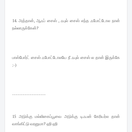
14. அத்தான், ஆஃப் சைஸ் , ஃபுல் சைஸ் எந்த ஃபோட்டோல நான்
நல்லாருக்கேன்?
பாஸ்போர்ட் சைஸ் ஃபோட்டோலயே நீ ஃபுல் சைஸ் ல தான் இருக்கே
;-)
-------------------
15 அடுக்கு மல்லிகைப்பூவை அடுக்கு டிஃபன் கேரியர்ல தான்
வாங்கிட்டு வரனுமா? ஹி ஹி