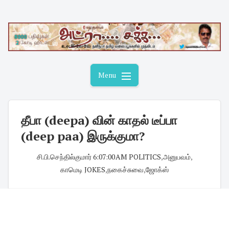
Skip
to
content
Menu
தீபா (deepa) வின் காதல் டீப்பா
(deep paa) இருக்குமா?
சி.பி.செந்தில்குமார்
·
6:07:00 AM
·
POLITICS
,
அனுபவம்
,
காமெடி JOKES
,
நகைச்சுவை
,
ஜோக்ஸ்