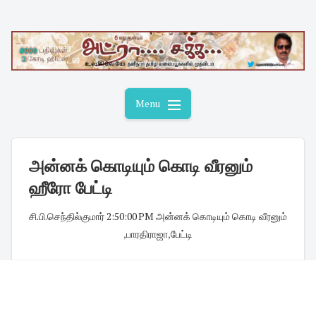
Skip
to
content
Menu
அன்னக் கொடியும் கொடி வீரனும்
ஹீரோ பேட்டி
சி.பி.செந்தில்குமார்
·
2:50:00 PM
·
அன்னக் கொடியும் கொடி வீரனும்
,
பாரதிராஜா
,
பேட்டி