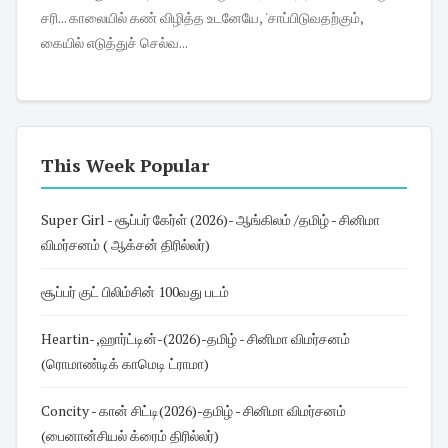
சரி... காலையில் கண் விழித்த உடனேயே, 'சாப்பிடுவதற்கும்,
கையில் எடுத்துச் செல்வ...
This Week Popular
Super Girl - சூப்பர் கேர்ள் (2026)- ஆங்கிலம் /தமிழ் - சினிமா
விமர்சனம் ( ஆக்சன் திரில்லர்)
சூப்பர் குட் பிலிம்சின் 100வது படம்
Heartin- ,ஹார்ட்டின்-(2026)-தமிழ் - சினிமா விமர்சனம்
(ரொமாண்டிக் காமெடி ட்ராமா)
Concity - கான் சிட்டி(2026)-தமிழ் - சினிமா விமர்சனம்
(பைனான்சியல் க்ரைம் திரில்லர்)