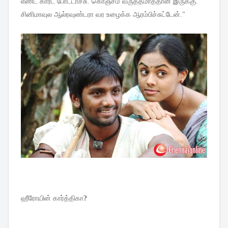
எண்ட்
கார்ட்
போட்டாச்சு
.
கொஞ்சம்
வருத்தமாத்தான்
இருக்கு
.
சினிமாவுல
ஆல்ரவுண்டரா
வர
உழைக்க
ஆரம்பிச்சுட்டேன்
."
ஹீரோயின்
கார்த்திகா
?