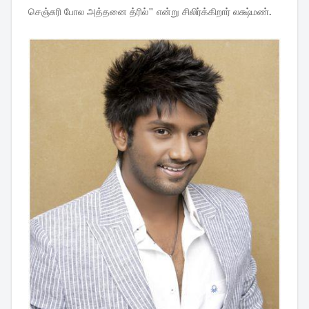
செஞ்சுரி
போல
அத்தனை
த்ரில்
"
என்று
சிலிர்க்கிறார்
லக்ஷ்மண்
.