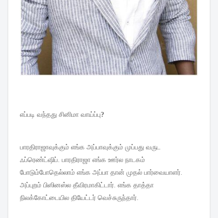
எப்படி
வந்தது
சினிமா
வாய்ப்பு
?
பாரதிராஜாவுக்கும்
எங்க
அப்பாவுக்கும்
முப்பது
வருட
ஃப்ரெண்ட்ஷிப்
.
பாரதிராஜா
எங்க
ஊர்ல
நாடகம்
போடும்போதெல்லாம்
எங்க
அப்பா
தான்
முதல்
பார்வையாளர்
.
அப்புறம்
பிஸினஸ்ல
தீவிரமாகிட்டார்
.
எங்க
தாத்தா
நிலக்கோட்டையில
தியேட்டர்
வெச்சுருந்தார்
.