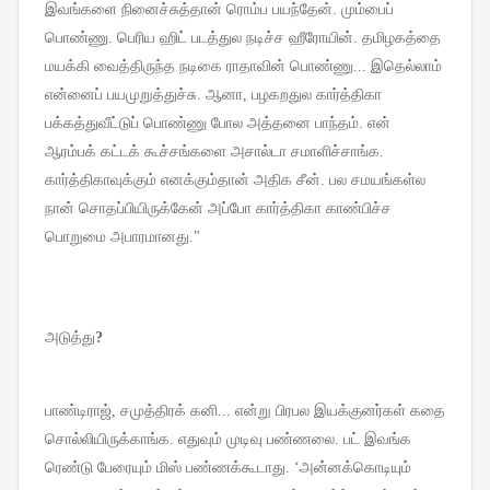
இவங்களை
நினைச்சுத்தான்
ரொம்ப
பயந்தேன்
.
மும்பைப்
பொண்ணு
.
பெரிய
ஹிட்
படத்துல
நடிச்ச
ஹீரோயின்
.
தமிழகத்தை
மயக்கி
வைத்திருந்த
நடிகை
ராதாவின்
பொண்ணு
...
இதெல்லாம்
என்னைப்
பயமுறுத்துச்சு
.
ஆனா
,
பழகறதுல
கார்த்திகா
பக்கத்துவீட்டுப்
பொண்ணு
போல
அத்தனை
பாந்தம்
.
என்
ஆரம்பக்
கட்டக்
கூச்சங்களை
அசால்டா
சமாளிச்சாங்க
.
கார்த்திகாவுக்கும்
எனக்கும்தான்
அதிக
சீன்
.
பல
சமயங்கள்ல
நான்
சொதப்பியிருக்கேன்
அப்போ
கார்த்திகா
காண்பிச்ச
பொறுமை
அபாரமானது
."
அடுத்து
?
பாண்டிராஜ்
,
சமுத்திரக்
கனி
...
என்று
பிரபல
இயக்குனர்கள்
கதை
சொல்லியிருக்காங்க
.
எதுவும்
முடிவு
பண்ணலை
.
பட்
இவங்க
ரெண்டு
பேரையும்
மிஸ்
பண்ணக்கூடாது
. ‘
அன்னக்கொடியும்