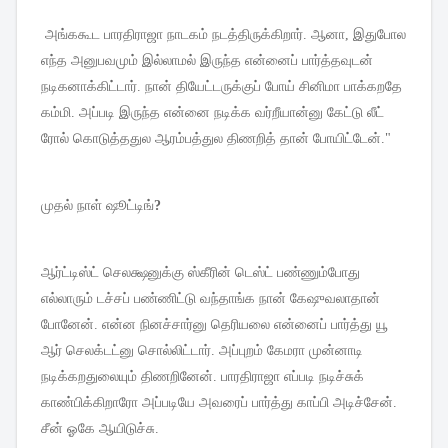
அங்ககூட
பாரதிராஜா
நாடகம்
நடத்திருக்கிறார்
.
ஆனா
,
இதுபோல
எந்த
அனுபவமும்
இல்லாமல்
இருந்த
என்னைப்
பார்த்தவுடன்
நடிகனாக்கிட்டார்
.
நான்
தியேட்டருக்குப்
போய்
சினிமா
பாக்கறதே
கம்மி
.
அப்படி
இருந்த
என்னை
நடிக்க
வர்றீயான்னு
கேட்டு
லீட்
ரோல்
கொடுத்ததுல
ஆரம்பத்துல
திணறித்
தான்
போயிட்டேன்
."
முதல்
நாள்
ஷூட்டிங்
?
ஆர்ட்டிஸ்ட்
செலக்ஷனுக்கு
ஸ்கீரின்
டெஸ்ட்
பண்ணும்போது
எல்லாரும்
டச்சப்
பண்ணிட்டு
வந்தாங்க
நான்
கேஷுவலாதான்
போனேன்
.
என்ன
நினச்சார்னு
தெரியலை
என்னைப்
பார்த்து
யூ
ஆர்
செலக்டட்னு
சொல்லிட்டார்
.
அப்புறம்
கேமரா
முன்னாடி
நடிக்கறதுலையும்
திணறினேன்
.
பாரதிராஜா
எப்படி
நடிச்சுக்
காண்பிக்கிறாரோ
அப்படியே
அவரைப்
பார்த்து
காப்பி
அடிச்சேன்
.
சீன்
ஓகே
ஆயிடுச்சு
.