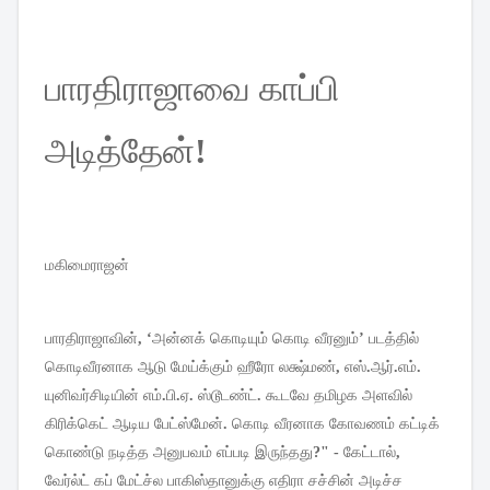
பாரதிராஜாவை
காப்பி
அடித்தேன்
!
மகிமைராஜன்
பாரதிராஜாவின்
, ‘
அன்னக்
கொடியும்
கொடி
வீரனும்
’
படத்தில்
கொடிவீரனாக
ஆடு
மேய்க்கும்
ஹீரோ
லக்ஷ்மண்
,
எஸ்
.
ஆர்
.
எம்
.
யுனிவர்சிடியின்
எம்
.
பி
.
ஏ
.
ஸ்டூடண்ட்
.
கூடவே
தமிழக
அளவில்
கிரிக்கெட்
ஆடிய
பேட்ஸ்மேன்
.
கொடி
வீரனாக
கோவணம்
கட்டிக்
கொண்டு
நடித்த
அனுபவம்
எப்படி
இருந்தது
?" -
கேட்டால்
,
வேர்ல்ட்
கப்
மேட்ச்ல
பாகிஸ்தானுக்கு
எதிரா
சச்சின்
அடிச்ச