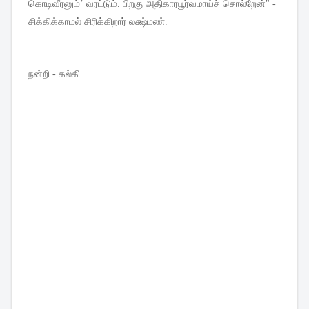
கொடிவீரனும்
’
வரட்டும்
.
பிறகு
அதிகாரபூர்வமாய்ச்
சொல்றேன்
" -
சிக்கிக்காமல்
சிரிக்கிறார்
லக்ஷ்மண்
.
நன்றி - கல்கி