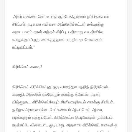
அவர்
என்னை
செட்ல
பார்க்கும்போதெல்லாம்
நம்பிக்கையா
சிரிப்பார்
.
நடிகனா
என்னை
அங்கீகரிச்சுட்டார்
என்பதற்கு
அடையாளம்
தான்
அந்தச்
சிரிப்பு
.
பதினாறு
வயதினிலே
கமலுக்குப்
பிறகு
எனக்குத்தான்
பாரதிராஜா
கோவணம்
கட்டிவிட்டார்
."
கிரிக்கெட்
கனவு
?
கிரிக்கெட்
கிரிக்கெட்னு
ஒரு
காலத்துல
பதறித்
திரிஞ்சேன்
.
பாலாஜி
,
அஸ்வின்
எல்லோரும்
எனக்கு
க்ளோஸ்
.
நடிகர்
விஷ்ணுகூட
கிரிக்கெட்லேயும்
சினிமாவுலேயும்
எனக்கு
சீனியர்
.
தமிழக
அளவுல
எல்லா
மேட்ச்லையும்
ஆடிட்டேன்
.
ஆனா
,
நடிக்கணும்
வந்துட்டேன்
.
கிரிக்கெட்ல
டெடிகேஷன்
முக்கியம்
.
நடிச்சுட்டே
விளையாட
முடியாது
.
அதனால
கிரிக்கெட்
கனவுக்கு