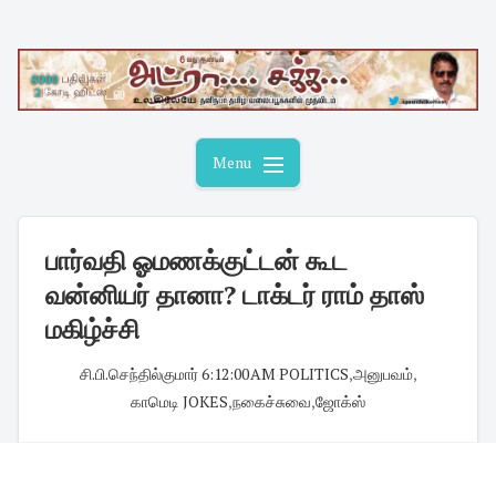
Skip
to
content
Menu
பார்வதி ஓமணக்குட்டன் கூட
வன்னியர் தானா? டாக்டர் ராம் தாஸ்
மகிழ்ச்சி
சி.பி.செந்தில்குமார்
·
6:12:00 AM
·
POLITICS
,
அனுபவம்
,
காமெடி JOKES
,
நகைச்சுவை
,
ஜோக்ஸ்