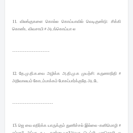
11. விலங்குகளை கொல்ல கொய்யாவில் வெடிகுண்டு: சிக்கி
கொண்ட விவசாயி # அடங்கொய்யா ல
---------------------
12. தே.மு.தி.க.வை அழிக்க அ.தி.மு.க முயற்சி: கருணாநிதி #
அறிவாலயம் கோடம்பாக்கம் போகப்பார்க்குதே அடடே
-----------------------
13. ஜெ வை எதிர்க்க யாருக்கும் துணிச்சல் இல்லை -கனிமொழி #
ஏம்மா? அப்பா கூட சண்டையா?அவரு டெய்லி முரசொலி ல