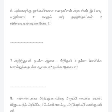
6. அம்மாவுக்கு நாங்கவிசுவாசமானநாய்கள் அமைச்சர் இடப்பாடி
பழநிச்சாமி # கவுதம் சார் நடுநிசிநாய்கள் 2
எடுக்கறாராம்.நடிக்கறீங்ளா?்
----------------------
7. அஜித்துடன் நடிக்க ஆசை - ஸ்ரீதேவி # நல்லா யோசிச்சு
சொல்லுங்க.நடக்க ஆசையா? நடிக்க ஆசையா ?
------------------------
8. எம்.எல்.ஏ.,வை அ.தி.மு.க.,விற்கு அனுப்பி வைக்க தயார்:
விஜயகாந்த் அறிவிப்பு # பேக்கரி உனக்கு , அடுப்புக்கரி எனக்கு ஹி
ஹி