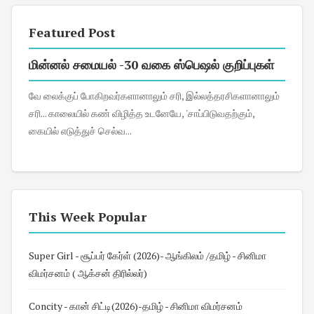
Featured Post
மின்னல் சமையல் -30 வகை ஸ்பெஷல் குறிப்புகள்
வே லைக்குப் போகிறவர்களானாலும் சரி, இல்லத்தரசிகளானாலும்
சரி... காலையில் கண் விழித்த உடனேயே, 'சாப்பிடுவதற்கும்,
கையில் எடுத்துச் செல்வ...
This Week Popular
Super Girl - சூப்பர் கேர்ள் (2026)- ஆங்கிலம் /தமிழ் - சினிமா
விமர்சனம் ( ஆக்சன் திரில்லர்)
Concity - கான் சிட்டி(2026)-தமிழ் - சினிமா விமர்சனம்