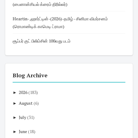
(பைனான்சியல் க்ரைம் திரில்லர்)
Heartin- ,ஹார்ட்டின்-(2026)-தமிழ் - சினிமா விமர்சனம்
(ரொமாண்டிக் காமெடி ட்ராமா)
சூப்பர் குட் பிலிம்சின் 100வது படம்
Blog Archive
►
2026
(183)
►
August
(6)
►
July
(31)
►
June
(18)