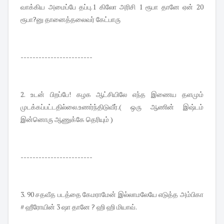
வாக்கிய அமைப்பே தப்பு.1 கிலோ அரிசி 1 ரூபா தானே ஏன் 20
ரூபா?னு தானைத்தலைவர் கேட்பாரு
------------------------
2. உடன் பிறப்பே! கழக ஆட்சியிலே எந்த இணைய தளமும்
முடக்கப்பட்டதில்லை.உணர்ந்திடுவீர்.( ஒரு ஆணின் இஷ்டம்
இன்னொரு ஆணுக்கே தெரியும் )
------------------------
3. 90 சதவீத படத்தை கேமராமேன் இல்லாமலேயே எடுத்த அம்பிகா
# ஹீரோயின் 3 ஷா தானே ? ஹி ஹி மியாவ்.