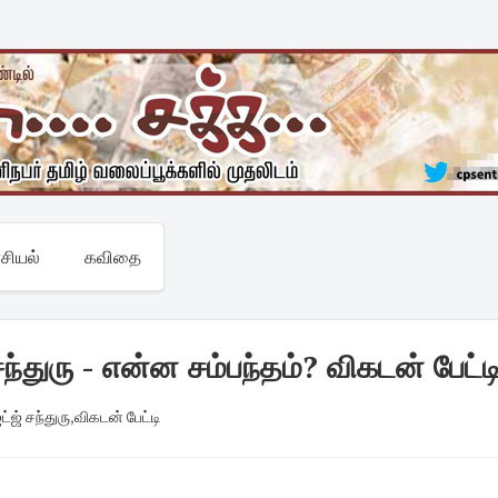
சியல்
கவிதை
சந்துரு - என்ன சம்பந்தம்? விகடன் பேட்ட
ட்ஜ் சந்துரு
,
விகடன் பேட்டி