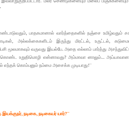
் இவ்வாறுகுறிப்பிட்டார். 'மலர் செண்டுகளையும் மலைப் பிஞ்சுகளையும
’
ொண்டாடுவதும், பாதகமானால் வார்த்தைகளில் நஞ்சை உமிழ்வதும் சக
்பொடிகள், அல்லக்கைகளிடம் இருந்து மிரட்டல், உருட்டல், கடும
ி மூலமாகவும் வருவது இயல்பே. அதை எல்லாம் பார்த்து அசந்துவிட
ுக்கொண்ட உறுதிமொழி என்னாவது? அம்மாவா னாலும்... அய்யாவானா
ால் எந்தக் கொம்பனும் நம்மை அசைக்க முடியாது!''
த இயக்குநர், நடிகை, நடிகையர் யார்?''