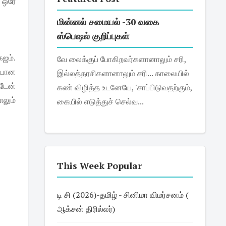
் ஒரே
மின்னல் சமையல் -30 வகை
ஸ்பெஷல் குறிப்புகள்
ஜம்.
வே லைக்குப் போகிறவர்களானாலும் சரி,
ையான
இல்லத்தரசிகளானாலும் சரி... காலையில்
்டேன்
கண் விழித்த உடனேயே, 'சாப்பிடுவதற்கும்,
லும்
கையில் எடுத்துச் செல்வ...
This Week Popular
டி சி (2026)-தமிழ் - சினிமா விமர்சனம் (
ஆக்சன் திரில்லர்)