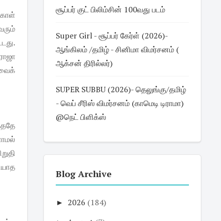
சூப்பர் குட் பிலிம்சின் 100வது படம்
கோள்
வரும்
Super Girl - சூப்பர் கேர்ள் (2026)-
்டது.
ஆங்கிலம் /தமிழ் - சினிமா விமர்சனம் (
 ராஜா
ஆக்சன் திரில்லர்)
வைக்
SUPER SUBBU (2026)- தெலுங்கு/தமிழ்
- வெப் சீரிஸ் விமர்சனம் (காமெடி டிராமா)
@நெட் பிளிக்ஸ்
ந்ததே
ாமல்
றுதி
டியாத
Blog Archive
►
2026
(184)