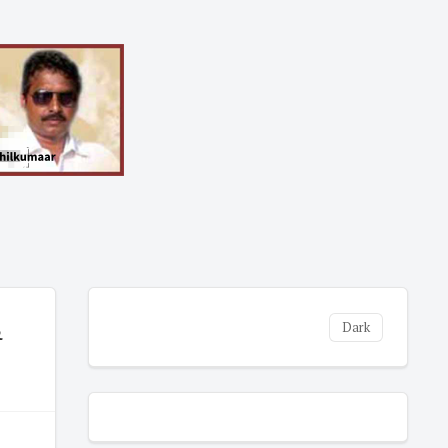
ி
Dark