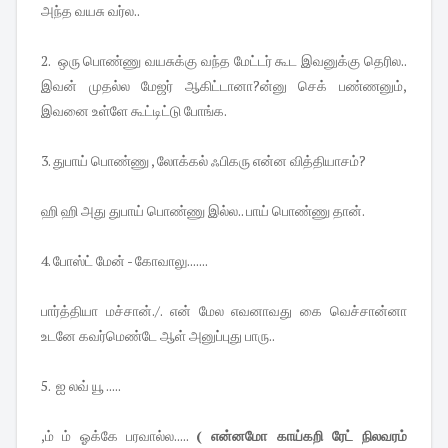
அந்த வயசு வர்ல..
2. ஒரு பொண்ணு வயசுக்கு வந்த மேட்டர் கூட இவனுக்கு தெரில..
இவன் முதல்ல மேஜர் ஆகிட்டானா?ன்னு செக் பண்ணனும்,
இவனை உள்ளே கூட்டிட்டு போங்க.
3. துபாய் பொண்ணு , லோக்கல் ஃபிகரு என்ன வித்தியாசம்?
ஹி ஹி அது துபாய் பொண்ணு இல்ல.. பாய் பொண்ணு தான்.
4. போஸ்ட் மேன் - கோவாலு.......
பார்த்தியா மச்சான்./. என் மேல எவனாவது கை வெச்சான்னா
உடனே கவர்மெண்டே ஆள் அனுப்புது பாரு..
5. ஐ லவ் யூ .....
,ம் ம் ஓக்கே பரவால்ல.....
( என்னமோ காய்கறி ரேட் நிலவரம்