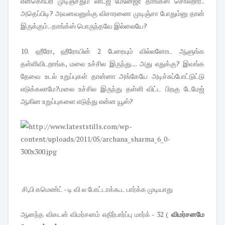
என்கொயரி முடிஞ்சதும் லாட்ஜ் மேனேஜர் தாங்க்ஸ் சொல்றார்..
அதெப்பிடி? அவனவனுக்கு விசாரணை முடிஞ்சா போதும்னு தான்
இருக்கும்.. தாங்க்ஸ் பொருந்தவே இல்லையே?
10. ஹீரோ, ஹீரோயின் 2 பேரையும் வில்லனோட ஆளுங்க
தள்ளிவிடறாங்க, மலை உச்சில இருந்து.... அது எதுக்கு? இவங்க
தேவை உடல் உறுப்புகள் தான்னா அங்கேயே அடிச்சுப்போட்டுட்டு
எடுக்கலாமே?மலை உச்சில இருந்து தள்ளி விட்ட பிறகு டேமேஜ்
ஆகின உறுப்புகளை எடுத்து என்ன யூஸ்?
சி,பி கமெண்ட் - டி வி ல போட்டாக்கூட பார்க்க முடியாது
ஆனந்த விகடன் விமர்சனம் எதிர்பார்ப்பு மார்க் - 32 (
விமர்சனமே