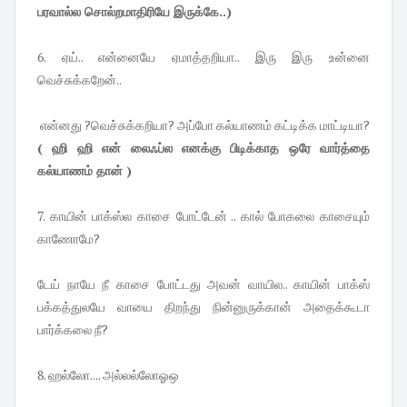
பரவால்ல சொல்றமாதிரியே இருக்கே..)
6. ஏய்.. என்னையே ஏமாத்தறியா.. இரு இரு உன்னை
வெச்சுக்கறேன்..
என்னது ?வெச்சுக்கறியா? அப்போ கல்யாணம் கட்டிக்க மாட்டியா?
( ஹி ஹி என் லைஃப்ல எனக்கு பிடிக்காத ஒரே வார்த்தை
கல்யாணம் தான் )
7. காயின் பாக்ஸ்ல காசை போட்டேன் .. கால் போகலை காசையும்
காணோமே?
டேய் நாயே நீ காசை போட்டது அவன் வாயில.. காயின் பாக்ஸ்
பக்கத்துலயே வாயை திறந்து நின்னுருக்கான் அதைக்கூடா
பார்க்கலை நீ?
8. ஹல்லோ.... அல்லல்லோஓஒ