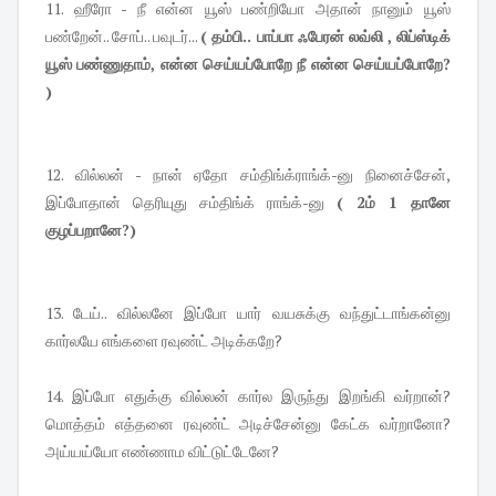
11. ஹீரோ - நீ என்ன யூஸ் பண்றியோ அதான் நானும் யூஸ்
பண்றேன்.. சோப்.. பவுடர்...
( தம்பி.. பாப்பா ஃபேரன் லவ்லி , லிப்ஸ்டிக்
யூஸ் பண்ணுதாம், என்ன செய்யப்போறே நீ என்ன செய்யப்போறே?
)
12. வில்லன் - நான் ஏதோ சம்திங்க்ராங்க்-னு நினைச்சேன்,
இப்போதான் தெரியுது சம்திங்க் ராங்க்-னு
( 2ம் 1 தானே
குழப்பறானே?)
13. டேய்.. வில்லனே இப்போ யார் வயசுக்கு வந்துட்டாங்கன்னு
கார்லயே எங்களை ரவுண்ட் அடிக்கறே?
14. இப்போ எதுக்கு வில்லன் கார்ல இருந்து இறங்கி வர்றான்?
மொத்தம் எத்தனை ரவுண்ட் அடிச்சேன்னு கேட்க வர்றானோ?
அய்யய்யோ எண்ணாம விட்டுட்டேனே?