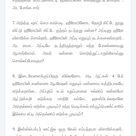
அட போங்க சார்.
7. அடுத்த ஷாட் செம காமெடி.. ஹீரோயினோட தோழி கிட்டே தூது
விட்டு ஹீரோயின் கிட்டே குற்றம் நடந்தது என்ன? அப்டினு ஹீரோ
விசாரிக்க சொல்றார்.. ஹீரோயின் அப்டி எதுவும் நடக்கலைங்கறார்..
அட ராமா.. அப்டியே நடந்திருந்தாலும் எந்த போண்ணாவது
ஆமாங்கோவ். அவர் என்னை கெடுத்துட்டாருங்கோவ்னு
சொல்லப்போவுதா?
8. இடைவேளைக்குப்பிறகு வில்லனோட அடி ஆட்கள் 4 பேர்
ஹீரோயின் கண்ணை ஆபரேஷன் எதுவும் பண்ணாம கத்தியாலயே
எடுக்கறாங்க.. அப்புறம் உடல் உறுப்புகளை எல்லாம் என்னமோ
ஆட்டுக்கறி எடுக்கற மாதிரி உவ்வே.. ஹாஸ்பிடல்லதானே
அதெல்லாம் எடுக்க முடியும்? எந்த மெடிக்கல் எக்யூப்மெண்ட்ஸூம்
இல்லாம எப்டி அதெல்லாம் எடுக்க முடியும்?
9. இன்ஸ்பெக்டர் லாட்ஜ்ல ஒரு கேஸ் சம்பந்தமா விசாரிக்கறார்..