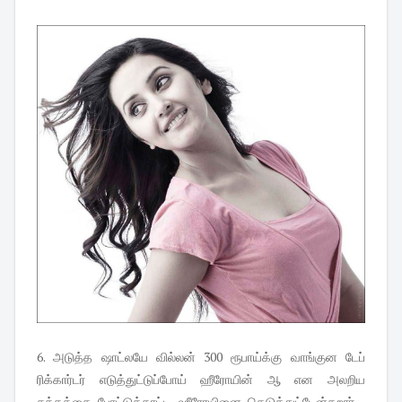
6. அடுத்த ஷாட்லயே வில்லன் 300 ரூபாய்க்கு வாங்குன டேப்
ரிக்கார்டர் எடுத்துட்டுப்போய் ஹீரோயின் ஆ என அலறிய
சத்தத்தை போட்டுக்காட்டி ஹீரோயினை கெடுத்துட்டேன்கறார் ..