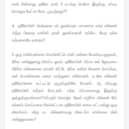
கால் சின்னது, ஹீரோ கால் 3 மடங்கு பெரிசா இருக்கு, எப்படி
கொலுசு மேட்சா போட முடிஞ்சுது??
4. ஹீரோயின் பிரஷ்ஷால பல் துலக்கறா. மாமனாக வர்ற வில்லன்
அந்த பிரஷை வாங்கி தான் துலக்கறான் உவ்வே.. வேற நல்ல
கற்பனையே வராதா?
5. ஒரு சஸ்பென்ஸை மெயிண்ட்டெயின் பண்ண வேண்டியதுதான்,
நீங்க பண்ணுனது ரொம்ப ஓவர்.. ஹீரோயின் அப்பா லவ் ஜோடியை
பிரிச்சு வில்லனான மாமன் கிட்டே நீங்க என்ன வேணா செய்ங்க,
என் பொண்ணை மனசு மாத்துனா சரிங்கறார்.. உடனே வில்லன்
ஹீரோயினை கூட்டிட்டு ரூமுக்குள்ளே போறார்.. ஆ அப்டினு
ஹீரோயின் சத்தம் போடறார்.. எந்த அப்பாவாவது இதுக்கு
ஒத்துக்குவங்களா?அப்புறம் கொஞ்ச நேரம் கழிச்சு வில்லன் ரேப்
எல்லாம் செய்யலை சிகரெட்டால ஹீரோயின் கைல சுட்டான்னு ஒரு
விளக்கம்.. எந்த மட வில்லனாவது கிடைச்ச சான்ஸை மிஸ்
பண்ணுவானா?