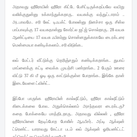
அதாவது ஹீரோயின் ஹீரோ கிட்டே பேசிட்டிருக்கறப்பவே வயிறு
வலிக்குதுன்னு உக்காந்துக்கறாரு.. வயசுக்கு வந்துட்டாராம் ..
அடபாவமே.. சரி லேட் டிஃபக்ட் போலன்னு நினச்சா ஒரு சீன்ல
பாப்பாவுக்கு 17 வயசுதான்னு கோர்ட்ல ஜட்ஜ் சொல்றாரு.. 28 வயசு
ஆண்ட்டியை 17 வயசு ஃபிகர்னு சொன்னதுக்காகவே டைரக்டரை
மென்மையா கண்டிக்கலாம்.. சரி விடுங்க..
லவ் மேட்டர் வீட்டுக்கு தெரிஞ்சதும் கண்டிக்கறாங்க.. துபாய்
மாப்ளைக்கு கட்டி வைக்க முயற்சி பண்றாங்க.. 2 பேரும் ஊரை
விட்டு 37 கி மீ ஓடி ஒரு காட்டுக்குள்ள போறாங்க.. இங்கே தான்
இடைவேளை ட்விஸ்ட்..
இப்போ பாருங்க ஹீரோயின் கால்ஷீட்டும், ஹீரோ கால்ஷீட்டும்
கிடைக்கலை போல.. அதுக்கெல்லாம் அசந்தவரா டைரக்டரு?
கதை போக்கையே மாத்திடறாரு.. அதாவது வில்லன் , ஹீரோ
ஹீரோயினை தேடிப்போற போலீஸ் ஆஃபீசர்.. அப்டி ஆக்‌ஷன்
ட்ரெண்ட்.. யாராவது கேட்டா படம் லவ் ஆக்‌ஷன் ஓரியண்ட்டட்
சப்ஜெக்ட்னு சொல்லிக்கலாமே?