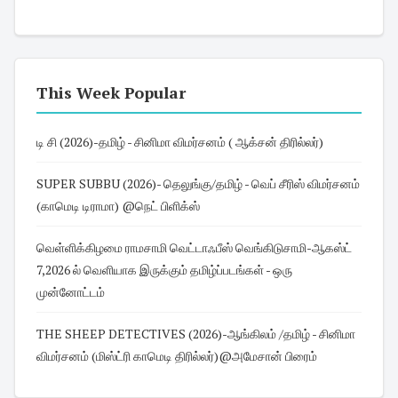
This Week Popular
டி சி (2026)-தமிழ் - சினிமா விமர்சனம் ( ஆக்சன் திரில்லர்)
SUPER SUBBU (2026)- தெலுங்கு/தமிழ் - வெப் சீரிஸ் விமர்சனம்
(காமெடி டிராமா) @நெட் பிளிக்ஸ்
வெள்ளிக்கிழமை ராமசாமி வெட்டாஃபீஸ் வெங்கிடுசாமி-ஆகஸ்ட்
7,2026 ல் வெளியாக இருக்கும் தமிழ்ப்படங்கள் - ஒரு
முன்னோட்டம்
THE SHEEP DETECTIVES (2026)-ஆங்கிலம் /தமிழ் - சினிமா
விமர்சனம் (மிஸ்ட்ரி காமெடி திரில்லர்)@அமேசான் பிரைம்