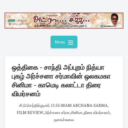
Skip
to
content
Menu
ஒத்திகை - சாந்தி அப்புறம் நித்யா
புகழ் அர்ச்சனா சர்மாவின் ஒலகமகா
சினிமா - காமெடி கலாட்டா திரை
விமர்சனம்
சி.பி.செந்தில்குமார்
·
11:55:00 AM
·
ARCHANA SARMA
,
FILM REVIEW
,
அர்ச்சனா சர்மா
,
சினிமா
,
திரை விமர்சனம்
,
நகைச்சுவை