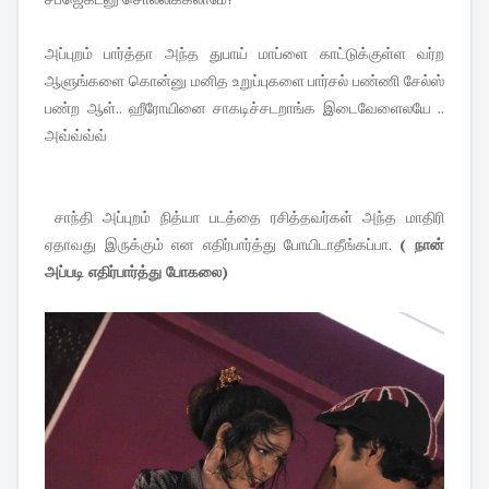
அப்புறம் பார்த்தா அந்த துபாய் மாப்ளை காட்டுக்குள்ள வர்ற
ஆளுங்களை கொன்னு மனித உறுப்புகளை பார்சல் பண்ணி சேல்ஸ்
பண்ற ஆள்.. ஹீரோயினை சாகடிச்சடறாங்க இடைவேளைலயே ..
அவ்வ்வ்வ்
சாந்தி அப்புறம் நித்யா படத்தை ரசித்தவர்கள் அந்த மாதிரி
ஏதாவது இருக்கும் என எதிர்பார்த்து போயிடாதீங்கப்பா.
( நான்
அப்படி எதிர்பார்த்து போகலை)