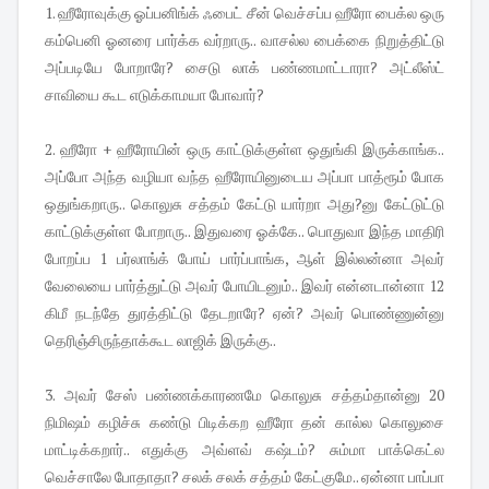
1. ஹீரோவுக்கு ஓப்பனிங்க் ஃபைட் சீன் வெச்சப்ப ஹீரோ பைக்ல ஒரு
கம்பெனி ஓனரை பார்க்க வர்றாரு.. வாசல்ல பைக்கை நிறுத்திட்டு
அப்படியே போறாரே? சைடு லாக் பண்ணமாட்டாரா? அட்லீஸ்ட்
சாவியை கூட எடுக்காமயா போவார்?
2. ஹீரோ + ஹீரோயின் ஒரு காட்டுக்குள்ள ஒதுங்கி இருக்காங்க..
அப்போ அந்த வழியா வந்த ஹீரோயினுடைய அப்பா பாத்ரூம் போக
ஒதுங்கறாரு.. கொலுசு சத்தம் கேட்டு யார்றா அது?னு கேட்டுட்டு
காட்டுக்குள்ள போறாரு.. இதுவரை ஓக்கே.. பொதுவா இந்த மாதிரி
போறப்ப 1 பர்லாங்க் போய் பார்ப்பாங்க, ஆள் இல்லன்னா அவர்
வேலையை பார்த்துட்டு அவர் போயிடனும்.. இவர் என்னடான்னா 12
கிமீ நடந்தே துரத்திட்டு தேடறாரே? ஏன்? அவர் பொண்ணுன்னு
தெரிஞ்சிருந்தாக்கூட லாஜிக் இருக்கு..
3. அவர் சேஸ் பண்ணக்காரணமே கொலுசு சத்தம்தான்னு 20
நிமிஷம் கழிச்சு கண்டு பிடிக்கற ஹீரோ தன் கால்ல கொலுசை
மாட்டிக்கறார்.. எதுக்கு அவ்ளவ் கஷ்டம்? சும்மா பாக்கெட்ல
வெச்சாலே போதாதா? சலக் சலக் சத்தம் கேட்குமே.. ஏன்னா பாப்பா