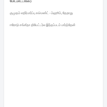
போடமாட்டாங்க)
குமுதம் எதிர்பார்ப்பு கமெண்ட் - ம்ஹூம், தேறாது
ஈரோடு சங்கீதா தியேட்டர்ல இந்தப்படம் பார்த்தேன்