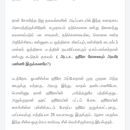
நான் சேகரித்த நிஜ தகவல்களின் அடிப்படையில் இந்த கதையை
அமைத்திருக்கிறேன். சமுதாயம் தற்கொலை என்று நினைத்து
கவலைப்படும் பல சாவுகள், தற்கொலையல்ல, கொலை என்ற
அதிர்ச்சியை என்னுடைய ஒத்திகை கிளப்பும், என்கிறார் டைரக்டர்
பாஸ்கர். ஒத்திகை படத்தின் தயாரிப்பாளரும் ஏ.எம்.பாஸ்கர்தான்
என்பது கூடுதல் தகவல்.
( அடடா.. ஹீரோ ரோலையும் அவரே
பண்ணி இருக்கலாமே?)
படத்தோட ஓபனிங்க்ல ஹீரோ அப்போதான் முத முதலா அந்த
ஊருக்கு வர்றாரு.. அவரு இந்து.. காதல் தண்டபாணியோட
பொண்ணு தான் ஹீரோயின் ,பார்த்ததுமே பத்திக்குது...
அதுக்குதான் ஹாட் ஹீரோயின் பட்டம் போல.. ஹீரோயின்
சைக்கிள்ள பள்ளிக்கூடம் போறப்ப ஹீரோ குறுக்காட்டறாரு...
பாப்பாவுக்கு சத்தியமா 28 வயசாவது இருக்கும்.. ஆனா பாருங்க
இந்த சீன்ல ஒரு செம காமெடி சீன் வெச்சிருக்காரு இயக்குநர்..