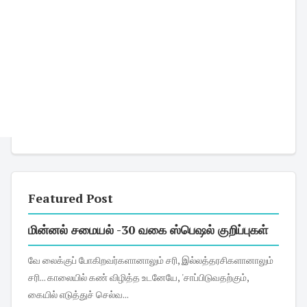
Featured Post
மின்னல் சமையல் -30 வகை ஸ்பெஷல் குறிப்புகள்
வே லைக்குப் போகிறவர்களானாலும் சரி, இல்லத்தரசிகளானாலும்
சரி... காலையில் கண் விழித்த உடனேயே, 'சாப்பிடுவதற்கும்,
கையில் எடுத்துச் செல்வ...