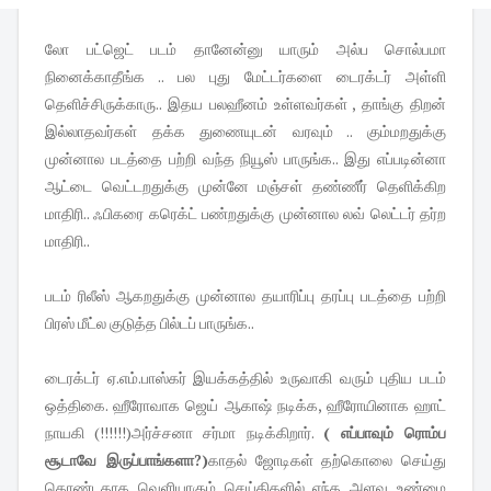
லோ பட்ஜெட் படம் தானேன்னு யாரும் அல்ப சொல்பமா
நினைக்காதீங்க .. பல புது மேட்டர்களை டைரக்டர் அள்ளி
தெளிச்சிருக்காரு.. இதய பலஹீனம் உள்ளவர்கள் , தாங்கு திறன்
இல்லாதவர்கள் தக்க துணையுடன் வரவும் .. கும்மறதுக்கு
முன்னால படத்தை பற்றி வந்த நியூஸ் பாருங்க.. இது எப்படின்னா
ஆட்டை வெட்டறதுக்கு முன்னே மஞ்சள் தண்ணீர் தெளிக்கிற
மாதிரி.. ஃபிகரை கரெக்ட் பண்றதுக்கு முன்னால லவ் லெட்டர் தர்ற
மாதிரி..
படம் ரிலீஸ் ஆகறதுக்கு முன்னால தயாரிப்பு தரப்பு படத்தை பற்றி
பிரஸ் மீட்ல குடுத்த பில்டப் பாருங்க..
டைரக்டர் ஏ.எம்.பாஸ்கர் இயக்கத்தில் உருவாகி வரும் புதிய படம்
ஒத்திகை. ஹீரோவாக ஜெய் ஆகாஷ் நடிக்க, ஹீரோயினாக ஹாட்
நாயகி (!!!!!!)அர்ச்சனா சர்மா நடிக்கிறார்.
( எப்பாவும் ரொம்ப
சூடாவே இருப்பாங்களா?)
காதல் ஜோடிகள் தற்கொலை செய்து
கொண்டதாக வெளியாகும் செய்திகளில் எந்த அளவு உண்மை