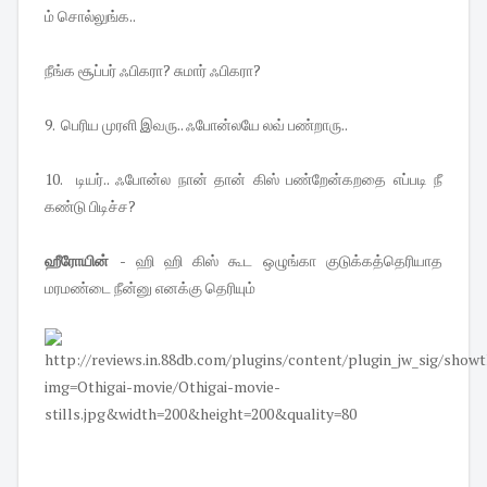
ம் சொல்லுங்க..
நீங்க சூப்பர் ஃபிகரா? சுமார் ஃபிகரா?
9. பெரிய முரளி இவரு.. ஃபோன்லயே லவ் பண்றாரு..
10. டியர்.. ஃபோன்ல நான் தான் கிஸ் பண்றேன்கறதை எப்படி நீ
கண்டு பிடிச்ச?
ஹீரோயின்
- ஹி ஹி கிஸ் கூட ஒழுங்கா குடுக்கத்தெரியாத
மரமண்டை நீன்னு எனக்கு தெரியும்