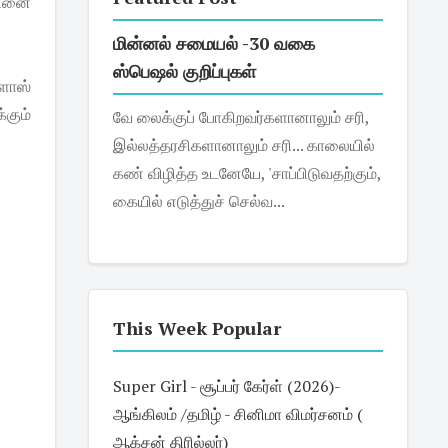
தினை
மின்னல் சமையல் -30 வகை
ஸ்பெஷல் குறிப்புகள்
ளாஸ்
்கும்
வே லைக்குப் போகிறவர்களானாலும் சரி,
இல்லத்தரசிகளானாலும் சரி... காலையில்
கண் விழித்த உடனேயே, 'சாப்பிடுவதற்கும்,
கையில் எடுத்துச் செல்வ...
This Week Popular
Super Girl - சூப்பர் கேர்ள் (2026)-
ஆங்கிலம் /தமிழ் - சினிமா விமர்சனம் (
ஆக்சன் திரில்லர்)