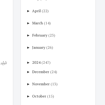
►
April
(22)
►
March
(14)
►
February
(23)
►
January
(26)
►
2024
(247)
ஞ்ச்
►
December
(24)
►
November
(13)
►
October
(15)