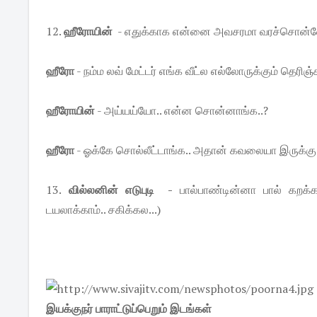
12.
ஹீரோயின்
- எதுக்காக என்னை அவசரமா வரச்சொன்ன
ஹீரோ
- நம்ம லவ் மேட்டர் எங்க வீட்ல எல்லோருக்கும் தெரிஞ்ச
ஹீரோயின்
- அய்யய்யோ.. என்ன சொன்னாங்க..?
ஹீரோ
- ஓக்கே சொல்லீட்டாங்க.. அதான் கவலையா இருக்கு.
13.
வில்லனின் எடுபுடி -
பால்பாண்டின்னா பால் கறக்க
டயலாக்காம்.. சகிக்கல...)
இயக்குநர் பாராட்டுப்பெறும் இடங்கள்