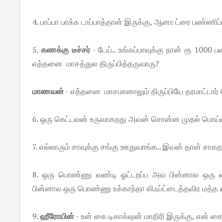
4. பாப்பா பாக்க டாப்பாத்தான் இருக்கு, ஆனா ட்ரை பண்ணிப்
5.
கணக்கு டீச்சர்
- டேய்.. உங்கப்பாவுக்கு நான் ரூ 1000 
எத்தனை மாசத்துல திருப்பித்தருவாரு?
மாணவன்
- எத்தனை மாசமானாலும் திருப்பியே தரமாட்டார் ம
6. ஒரு கெட்டவன் உருவாகறது அவன் சொன்ன முதல் பொய்ல
7. எல்லாரும் சாவுக்கு சங்கு ஊதுவாங்க.. இவன் தான் சாக
8. ஒரு பொண்ணு வண்டி ஓட்டறப்ப அவ பின்னால ஒரு பை
பின்னால ஒரு பொண்ணு உக்காந்தா லிஃப்ட்டைத்தவிர மத்த எ
9.
ஹீரோயின்
- உன் கை டிகாக்‌ஷன் மாதிரி இருக்கு, என் கை 