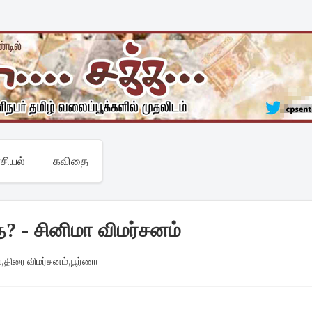
சியல்
கவிதை
ை? - சினிமா விமர்சனம்
ா
,
திரை விமர்சனம்
,
பூர்ணா