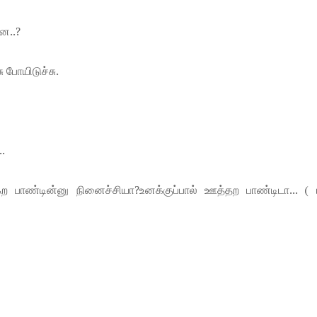
ே..?
ு போயிடுச்சு.
.
ற பாண்டின்னு நினைச்சியா?உனக்குப்பால் ஊத்தற பாண்டிடா... ( ப