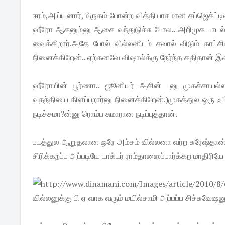
ஈரம்,அய்யனார்,மிருகம் போன்ற வித்தியாசமான சப்ஜெக்ட்டில
ஹீரோ ஆகனும்னு ஆசை வந்துடுச்சு போல.. அறிமுக பாடல் கா
வைக்கிறார்.அதே போல் வில்லனிடம் சவால் விடும் காட்சி
நினைக்கிறேன்.. ஏற்கனவே விஷால்க்கு நேர்ந்த கதிதான் இவ
ஹீரோயின் பூர்ணா.. ஜூனியர் அசின் -னு முகச்சாயல்
வதந்தியை கிளப்பறார்னு நினைக்கிறேன்.)முகத்துல ஒரு
நடிச்சமா?ன்னு ரொம்ப சுமாரான நடிப்புத்தான்.
படத்துல ஆறுதலான ஒரே அம்சம் வில்லனா வர்ற சுரேஷ்தான்
சிரிக்கறப்ப அப்படியே டாக்டர் ராம்தாஸைப்பார்க்கற மாதிரியே
வில்லனுக்கு பி ஏ வாக வரும் மயில்சாமி அப்பப்ப சிச்சுவேஷ