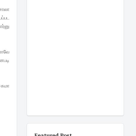
மசாலா
யப்பட
ார்னு
ணாவே
னபடி
்சகமா
Featured Post