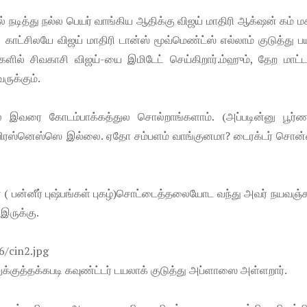
் நடித்து நல்ல பெயர் வாங்கிய ஆதிக்கு விஜய் மாதிரி ஆக்‌ஷன் கம் 
ட்சிலயே விஜய் மாதிரி டான்ஸ் மூவ்மெண்ட்ஸ் எல்லாம் குடுத்து ப
களில் சிவகாசி விஜய்-யை இமிடேட் செய்கிறார்.ம்ஹும், தேற மாட்ட
ருக்கும்.
ல இவரை கோடம்பாக்கத்துல சொல்றாங்களாம். (அப்படின்னு பூர்
 ஃபிரஸ்னெஸ்ஸெ இல்லை. ஏதோ சம்பளம் வாங்குனமா? டைரக்டர் சொன்
 ( பன்னீர் புஷ்பங்கள் புகழ்)சொட்டைத்தலையோட வந்து அவர் நயவஞ
 இருக்கு.
னுக்குத்தக்கபடி கவுண்ட்டர் டயலாக் குடுத்து அப்ளாஸை அள்ளறார்.