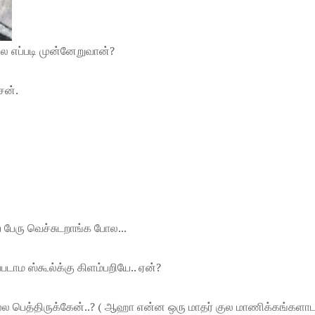
கைல எப்படி முன்னேறுவான்?
ேன்.
 பேரு வெச்சுடறாங்க போல...
ாம ஸ்கூல்க்கு கிளம்பறியே.. ஏன்?
 பெத்திருக்கேன்..? ( ஆஹா என்ன ஒரு மாதர் குல மாணிக்கங்களாடா