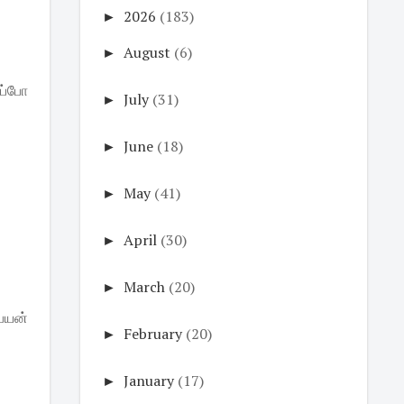
►
2026
(183)
►
August
(6)
அப்போ
►
July
(31)
►
June
(18)
►
May
(41)
►
April
(30)
►
March
(20)
ையன்
►
February
(20)
►
January
(17)