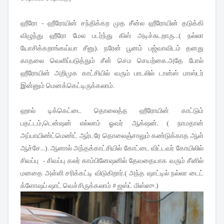
ஹீரோ - ஹீரோயின் சந்திக்கற முத சீன்ல ஹீரோயின் தடுக்கி
விழுந்து ஹீரோ மேல படர்ந்து கிஸ் அடிச்சுடறாரு...( நல்லா
யோசிக்கறாங்கய்யா சீனு). நரேன் பூனம் பஜ்வாவிடம் தனது
காதலை வெளிப்படுத்தும் சீன் செம செயற்கை.அதே போல்
ஹீரோயின் அறிமுக காட்சியில் வரும் பாடலில் டான்ஸ் மாஸ்டர்
இன்னும் மெனக்கெட்டிருக்கலாம்.
ஹால் டிக்கெட்டை தொலைத்த ஹீரோயின் காட்டும்
பதட்டம்,டென்ஷன் எல்லாம் ஓவர் ஆக்‌ஷன். ( நாமதான்
அப்பாயிண்ட்மெண்ட் ஆர்டரே தொலைஞ்சாலும் கண்டுக்காத ஆள்
ஆச்சே...). ஆனால் அந்தக்காட்சியில் கோட்டை விட்டவர் கோயிலில்
சிவப்பு - சிவப்பு கலர் காம்பினேஷனில் தேவதையாக வரும் சீனில்
மனதை அள்ளி சரிக்கட்டி விடுகிறார்.( அந்த ஷாட்டில் நல்லா டைட்
க்ளோஷப் ஷாட் வெச்சிருக்கலாம் # ஜஸ்ட் மிஸ்ஸு.)