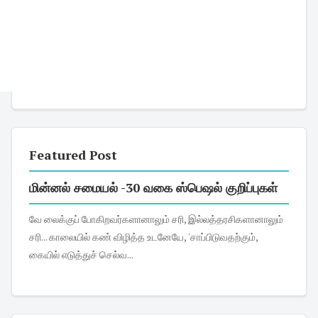
Featured Post
மின்னல் சமையல் -30 வகை ஸ்பெஷல் குறிப்புகள்
வே லைக்குப் போகிறவர்களானாலும் சரி, இல்லத்தரசிகளானாலும்
சரி... காலையில் கண் விழித்த உடனேயே, 'சாப்பிடுவதற்கும்,
கையில் எடுத்துச் செல்வ...