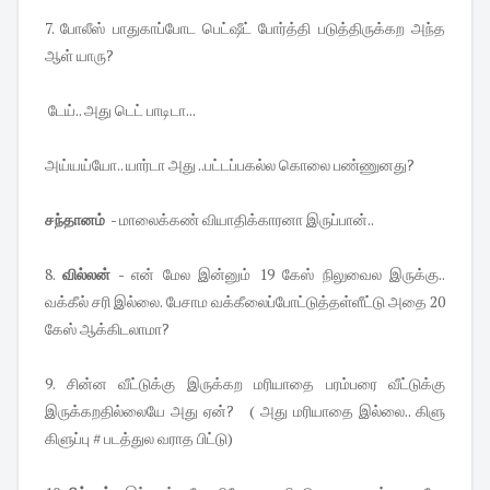
7. போலீஸ் பாதுகாப்போட பெட்ஷீட் போர்த்தி படுத்திருக்கற அந்த
ஆள் யாரு?
டேய்.. அது டெட் பாடிடா...
அய்யய்யோ.. யார்டா அது ..பட்டப்பகல்ல கொலை பண்ணுனது?
சந்தானம்
- மாலைக்கண் வியாதிக்காரனா இருப்பான்..
8.
வில்லன்
- என் மேல இன்னும் 19 கேஸ் நிலுவைல இருக்கு..
வக்கீல் சரி இல்லை. பேசாம வக்கீலைப்போட்டுத்தள்ளீட்டு அதை 20
கேஸ் ஆக்கிடலாமா?
9. சின்ன வீட்டுக்கு இருக்கற மரியாதை பரம்பரை வீட்டுக்கு
இருக்கறதில்லையே அது ஏன்? ( அது மரியாதை இல்லை.. கிளு
கிளுப்பு # படத்துல வராத பிட்டு)