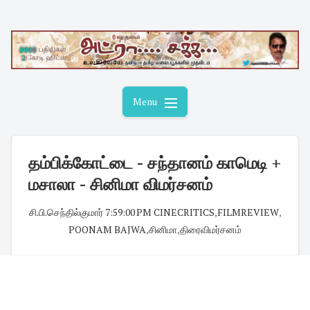
Skip
to
content
Menu
தம்பிக்கோட்டை - சந்தானம் காமெடி +
மசாலா - சினிமா விமர்சனம்
சி.பி.செந்தில்குமார்
·
7:59:00 PM
·
CINECRITICS
,
FILMREVIEW
,
POONAM BAJWA
,
சினிமா
,
திரைவிமர்சனம்