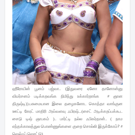
ஹீரோயின் பூனம் பஜ்வா.. (இதுவரை ஏனோ தானோன்னு
விமர்சனம் படிக்கறவங்க நிமிந்து உக்கார்றாங்க # ஞான
திருஷ்டி)).பசுமையான இலை தழைகளோட கொத்தா வாங்குன
ஊட்டி கேரட் மாதிரி அவ்வளவு ஃபிரஷ்...(சைட் அடிக்கறப்பக்கூட
சைடு டிஷ் ஞாபகம் ).. பார்ட்டி நல்ல ஃபிகர்தான்.. ( நாம
எந்தக்காலத்துல பொண்ணுங்களை குறை சொல்லி இருக்கோம்? #
ஷெல்ஃப் ஷொட்டு)