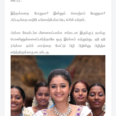
உல்டா)...
இந்தக்கதை போதுமா? இன்னும் கொஞ்சம் வேணுமா?
அப்படிங்கற மாதிரி ஃபிளாஷ்பேக்ல பிரபு 4 சீன் வர்றார்..
அக்கா கேரக்டர்ல மீனாவைப்பாக்க சங்கடமா இருக்கு.( நமக்கு
பொண்ணுங்களைப்பார்த்தாலே ஒரு இரக்கம் வந்துடுது.. ஹி ஹி
)அக்கா தம்பி பாசத்தை போட்டு பிழி பிழின்னு பிழிஞ்சு
எடுத்திருக்காரு டைரக்டரு.