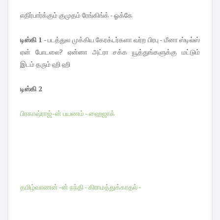
எதிர்பார்க்கும் குமுதம் ரேங்கிங்க் - ஓக்கே
டிஸ்கி 1
- படத்துல முக்கிய கேரக்டர்களா வர்ற பிரபு - மீனா ஸ்டில்ஸ்
ஏன் போடலை? ஏன்னா அட்ரா சக்க யூத்துங்களுக்கு மட்டும்
இடம் தரும் ஹி ஹி
டிஸ்கி 2
பிரகாஷ்ராஜ்-ன் பயணம் - ஹைஜாக்
தமிழ்வாணன் -ன் நந்தி - கிராமத்துக்காதல் -