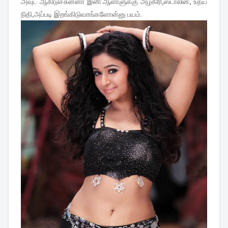
அவுட் ஆகிடுச்சுன்னா இனி ஆளாளுக்கு அழகிரி,ஸ்டாலின், உதய
நிதி,அப்படி இறங்கிடுவாங்களோன்னு பயம்.