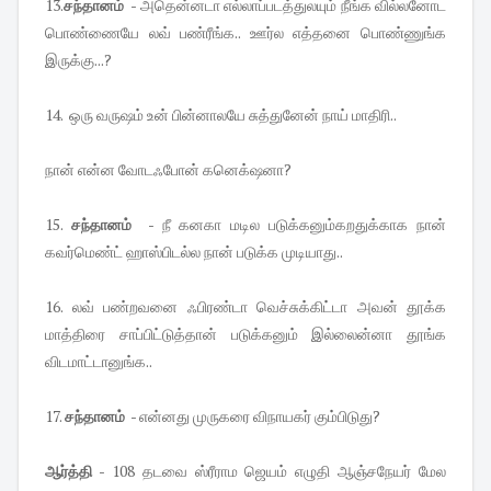
13.
சந்தானம்
- அதென்னடா எல்லாப்படத்துலயும் நீங்க வில்லனோட
பொண்ணையே லவ் பண்ரீங்க.. ஊர்ல எத்தனை பொண்ணுங்க
இருக்கு...?
14. ஒரு வருஷம் உன் பின்னாலயே சுத்துனேன் நாய் மாதிரி..
நான் என்ன வோடஃபோன் கனெக்‌ஷனா?
15.
சந்தானம்
- நீ கனகா மடில படுக்கனும்கறதுக்காக நான்
கவர்மெண்ட் ஹாஸ்பிடல்ல நான் படுக்க முடியாது..
16. லவ் பண்றவனை ஃபிரண்டா வெச்சுக்கிட்டா அவன் தூக்க
மாத்திரை சாப்பிட்டுத்தான் படுக்கனும் இல்லைன்னா தூங்க
விடமாட்டானுங்க..
17.
சந்தானம்
- என்னது முருகரை விநாயகர் கும்பிடுது?
ஆர்த்தி
- 108 தடவை ஸ்ரீராம ஜெயம் எழுதி ஆஞ்சநேயர் மேல