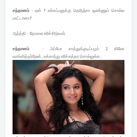
சந்தானம்
- ஏன் ? உங்கப்பனுக்கு தெரிஞ்சா ஒண்ணும் சொல்ல
மாட்டானா?
ஆர்த்தி - தோலை உரிச்சிடுவார்.
சந்தானம்
- அப்போ சாத்துக்குடிப்பழம் 2 கிலோ
வாங்கித்தர்றேன்...உக்காந்து உரிச்சுத்தர சொல்லுங்க..