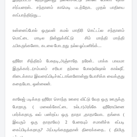
சர்ப்பரைஸ்.. சந்தானம் காமெடி படத்தோட முதல் பாதியை
காப்பாத்திடுது....
உன்னைப்போல் ஒருவன் கமல் மாதிரி கெட்டப்ல சந்தானம்
மொட்டை மாடில நின்னுக்கிட்டு சிம் மாத்தி மாத்தி
ஃபிகருங்களோட கடலை போடறது நல்ல ஓப்பனிங்க்....
ஹீரோ சித்திரம் பேசுதடி,அஞ்சாதே நரேன்.. பாக்க பாவமா
இருக்கார்...(சம்பளம் சரியா தர்லை போல)விஷால் கால்ஷீட்
கிடைக்காம இவரைப்பிடிச்சுட்டாங்களோன்னு யோசிக்க வைக்குது
கதையோட ஒன்லைன்.
காலேஜ் படிக்கற ஹீரோ சொந்த ஊரை விட்டு வேற ஒரு ஊருக்கு
போறாரு ( மலைக்கோட்டை உல்டா)அங்கே ஹீரோயினை
பார்க்கறாரு. லவ் பண்றப்ப ஒரு தாதா ,தாதாவோட தங்கை (
இவரும் ஒரு தாதாவே) 2 பேரையும் சமாளிச்சு எப்படி
கைப்பிடிக்கறாரு? அப்படிங்கறதுதான் திரைக்கதை.. ( திமிரு