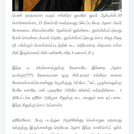
பெண் தாதாவாக வரும் சங்கீதா ஓவரோ ஓவர் ஆக்டிங்க்.10
சொர்ணாக்கா, 15 நீலாம்பரி கலந்தவனு பில்டப்பு வேற. ஆனா அவர்
சேலையை கிராமங்களில் ஆண்கள் லுங்கியை தூக்கிக்கட்டுவது
போல் கெண்டைக்கால் தெரிய தூக்கிக்கட்டுவது செம கிளு கிளு
(நீ பார்க்கும் மொக்கைப்படத்தில் கூட எதிர்பாராத விதமாக சக்க
சீன் இருக்கலாம் மிஸ் பண்ணிடாதே # மனசாட்சி )
இந்த பட விமர்சனத்துக்கு தேவையே இல்லாத ,ஆனா
நமக்கு(!!??) தேவையான ஒரு சீன்.தாதா சங்கீதா காலை
வேலைக்காரப்பொண்ணு அமுக்குது. அப்போ , “ஏய்.. முழங்காலுக்கு
மேலே வராதே.. என் புருஷனே அங்கே எல்லாம் வந்ததில்லை... (
தியேட்டர்ல ஹீரோ அறிமுக சீனுக்கு கூட எவனும் கை தட்டலை..
இந்த சீனுக்கு செம அப்ளாஸ்)
ஹீரோவோட பேரு படத்துல அழகிரின்னு வெச்சதுல ஏதாவது
உள்குத்து இருக்கான்னு தெரியல. ஆனா இந்த கான்செப்ட் ஒர்க்