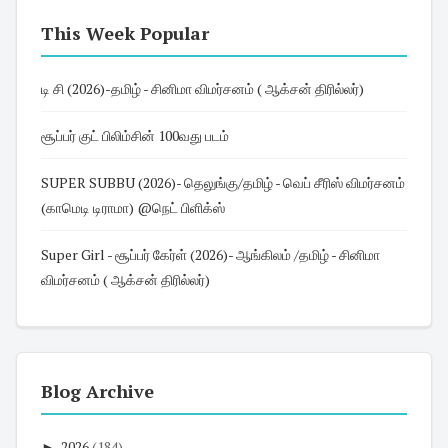
This Week Popular
டி சி (2026)-தமிழ் - சினிமா விமர்சனம் ( ஆக்சன் திரில்லர்)
சூப்பர் குட் பிலிம்சின் 100வது படம்
SUPER SUBBU (2026)- தெலுங்கு/தமிழ் - வெப் சீரிஸ் விமர்சனம்
(காமெடி டிராமா) @நெட் பிளிக்ஸ்
Super Girl - சூப்பர் கேர்ள் (2026)- ஆங்கிலம் /தமிழ் - சினிமா
விமர்சனம் ( ஆக்சன் திரில்லர்)
Blog Archive
►
2026
(184)