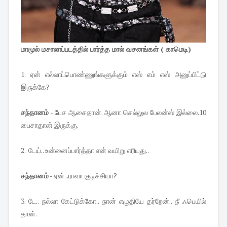
மாமூல் மசாலாப்படத்தில் பார்த்த மால் வசனங்கள் ( காமெடி)
1. ஏன் எல்லாப்பொண்ணுங்களுக்கும் எஸ் எம் எஸ் அனுப்பிட்டு
இருக்கே?
சந்தானம்
- பேச ஆசைதான். ஆனா செல்லுல பேலன்ஸ் இல்லை.10
பைசாதான் இருக்கு.
2. டேய்.. உன்னைப்பார்த்தா என் வயிறு எரியுது..
சந்தானம்
- ஏன் ..ராவா குடிச்சியா?
3. டே.. நல்லா கேட்டுக்கோ.. நான் எழுதியே தர்றேன்.. நீ ஃபெயில்
தான்.