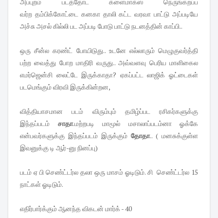
அப்புறம் படத்தோட க்ளைமாக்ஸ் நெருங்கறப்ப
வர்ற தம்பிக்கோட்டை கனகா தாலி கட்ட வரவா பாட்டு அப்படியே
அச்சு அசல் கில்லி பட அப்படி போடு பாட்டு நடனத்தின் காப்பி..
ஒரு சீன்ல கரண்ட் போயிடுது.. உடனே எல்லாரும் மெழுகுவர்த்தி
பற்ற வைத்து போற மாதிரி வருது.. அவ்வளவு பெரிய மாளிகைல
எமர்ஜென்சி லைட்டே இருக்காதா? ஏகப்பட்ட லாஜிக் ஓட்டைகள்
படமெங்கும் விரவி இருக்கின்றன,
வித்தியாசமான படம் விரும்பும் தமிழ்ப்பட ரசிகர்களுக்கு
இந்தப்படம்
சாதா
.மற்றபடி மாமூல் மசாலாப்படம்னா ஓக்கே
என்பவர்களுக்கு இந்தப்படம் இருக்கும்
தோதா
.. ( மனசுக்குள்ள
இவனுக்கு டி ஆர்-னு நினப்பு)
படம் ஏ பி செண்ட்டர்ல தலா ஒரு மாசம் ஓடிடும். சி செண்ட்டர்ல 15
நாட்கள் ஓடிடும்.
எதிர்பார்க்கும் ஆனந்த விகடன் மார்க் - 40