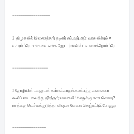
==================
2 திமுகவில் இணைந்தார் நடிகர் எம்.ஆர்.ஆர். வாசு விக்ரம் #
வக்ரம் ப்ரோ.உங்களை எங்க ஹேட்டர்ஸ் லிஸ்ட் ல வைக்றோம் ப்ரோ
=================
3 தோழியின் மகனுடன் கள்ளக்காதல்.கண்டித்த கணவரை
கூலிப்படை வைத்து தீர்த்தார் மனைவி! # எதுக்கு காசு செலவு?
ரசத்தை வெச்சுக்குடுத்தா விஷமா வேலை செஞ்சுட்டுப்போகுது
================