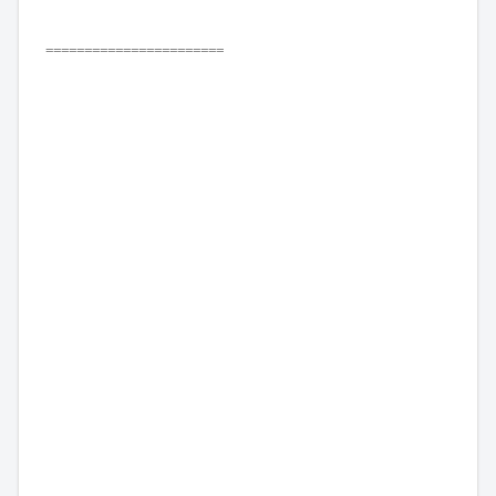
=======================