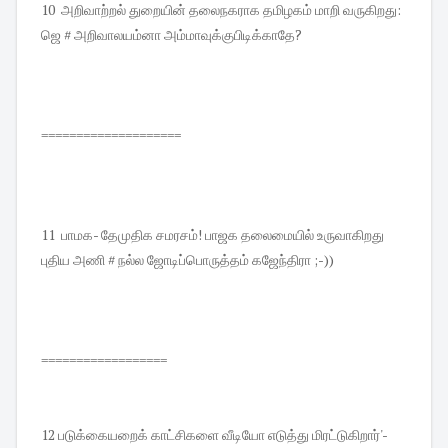
10 அறிவாற்றல் துறையின் தலைநகராக தமிழகம் மாறி வருகிறது:
ஜெ # அறிவாலயம்னா அம்மாவுக்குபிடிக்காதே?
====================
11 பாமக- தேமுதிக சமரசம்! பாஜக தலைமையில் உருவாகிறது
புதிய அணி # நல்ல ஜோடிப்பொருத்தம் கஜேந்திரா ;-))
==================
12 படுக்கையறைக் காட்சிகளை வீடியோ எடுத்து மிரட்டுகிறார்'-