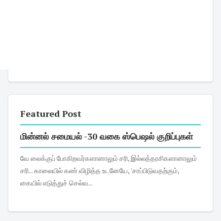
Featured Post
மின்னல் சமையல் -30 வகை ஸ்பெஷல் குறிப்புகள்
வே லைக்குப் போகிறவர்களானாலும் சரி, இல்லத்தரசிகளானாலும்
சரி... காலையில் கண் விழித்த உடனேயே, 'சாப்பிடுவதற்கும்,
கையில் எடுத்துச் செல்வ...