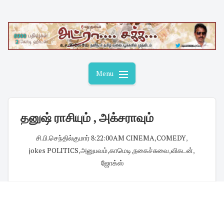
Skip
to
content
Menu
தனுஷ் ராசியும் , அக்சராவும்
சி.பி.செந்தில்குமார்
·
8:22:00 AM
·
CINEMA
,
COMEDY
,
jokes POLITICS
,
அனுபவம்
,
காமெடி
,
நகைச்சுவை
,
விகடன்
,
ஜோக்ஸ்