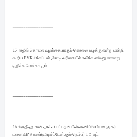
===================
15 ராஜீவ் கொலை வழக்கை. ராகுல் கொலை வழக்கு என்று மாற்றி
கூறிய EVK # கேப்டன் ,மோடி வரிசையில் ஈவிகே எஸ் னு வரலாறு
குறிச்சு வெச்சுக்கும்
===================
16 ஸ்ருதிஹாஸன் தாக்கப்பட்டதன் பின்னணியில் பிரபல நடிகர்
மனைவி? # கண்டுபிடிச்ட்டேன்.ஐஸ் நெம்பர் 1 அவுட்