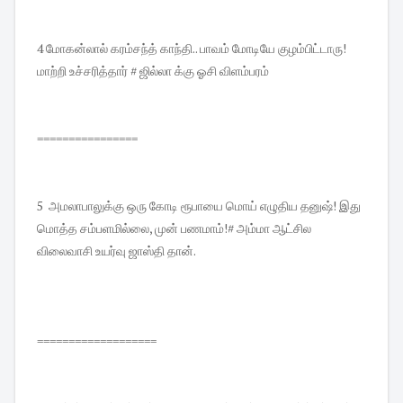
4 மோகன்லால் கரம்சந்த் காந்தி.. பாவம் மோடியே குழம்பிட்டாரு!
மாற்றி உச்சரித்தார் # ஜில்லா க்கு ஓசி விளம்பரம்
================
5 அமலாபாலுக்கு ஒரு கோடி ரூபாயை மொய் எழுதிய தனுஷ்! இது
மொத்த சம்பளமில்லை, முன் பணமாம்!# அம்மா ஆட்சில
விலைவாசி உயர்வு ஜாஸ்தி தான்.
===================