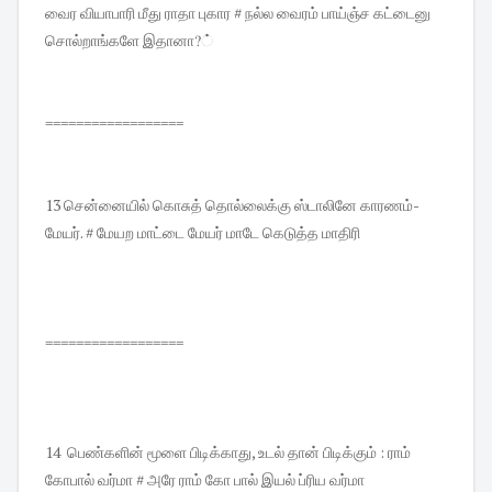
வைர வியாபாரி மீது ராதா புகார # நல்ல வைரம் பாய்ஞ்ச கட்டைனு
சொல்றாங்களே இதானா?்
==================
13 சென்னையில் கொசுத் தொல்லைக்கு ஸ்டாலினே காரணம்-
மேயர். # மேயற மாட்டை மேயர் மாடே கெடுத்த மாதிரி
==================
14 பெண்களின் மூளை பிடிக்காது, உடல் தான் பிடிக்கும் : ராம்
கோபால் வர்மா # அரே ராம் கோ பால் இயல் ப்ரிய வர்மா