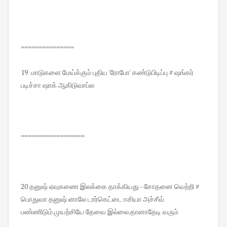
===============
19 மாடுகளை மேய்க்கும் புதிய 'ரோபோ' கண்டுபிடிப்பு # ஷங்கர்
படிச்சா ஷாக் ஆகிடுவாப்ல
==================
20 தனுஷ் ஏவுகணை இலக்கை தாக்கியது - சோதனை வெற்றி #
பொதுவா தனுஷ் னாலே டார்கெட்டை ஈசியா அச்சீவ்
பண்ணிடும்.முயற்சியே தேவை இல்லை.தானாதேடி வரும்