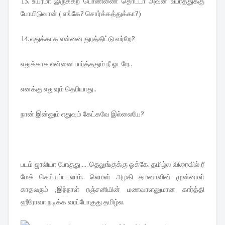
13. உயரமா இருக்கற பொண்ணை தொட்டா அவன் உயரத்துக்கு
போயிடுவான் ( எங்கே? சொர்க்கத்துக்கா?)
14. எதுக்காக என்னை துரத்திட்டு வர்றே?
எதுக்காக என்னை பார்த்ததும் நீ ஓடறே..
எனக்கு எதுவும் தெரியாது..
நான் இன்னும் எதுவும் கேட்கவே இல்லையே?
படம் ஜாலியா போகுது..... தெலுங்குக்கு ஓக்கே. தமிழ்ல விரைவில் ரீ
மேக் செய்யப்படலாம்.. லெமன் அழகி தமனாவின் முன்னாள்
காதலரும் ,இந்நாள் ரஞ்சனியின் மணவாளனுமான கார்த்தி
ஹீரோவா நடிக்க வரப்போகுது தமிழ்ல.