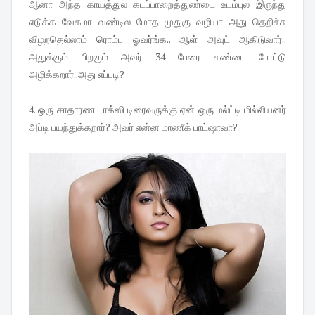
ஆனா அந்த காயத்துல கடப்பாறைத்துண்டை உடம்புல இருந்து
எடுக்க வேகமா வண்டில மோத முதுகு வழியா அது தெறிச்சு
விழறதெல்லாம் ரொம்ப ஓவர்ங்க.. ஆள் அவுட் ஆகிடுவார்..
அதுக்கும் பிறகும் அவர் 34 பேரை சண்டை போட்டு
அழிக்கறார்..அது எப்படி?
4. ஒரு சாதாரண டாக்ஸி டிரைவருக்கு ஏன் ஒரு மல்ட்டி மில்லியனர்
அப்டி பயந்துக்கறார்? அவர் என்ன மாணீக் பாட்ஷாவா?