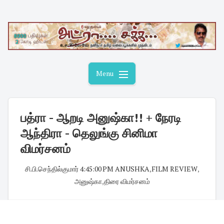
Skip
to
content
Menu
பத்ரா - ஆறடி அனுஷ்கா!! + நேரடி
ஆந்திரா - தெலுங்கு சினிமா
விமர்சனம்
சி.பி.செந்தில்குமார்
·
4:45:00 PM
·
ANUSHKA
,
FILM REVIEW
,
அனுஷ்கா
,
திரை விமர்சனம்