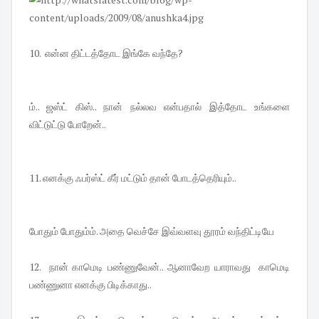
10. என்ன திட்டத்தோட இங்கே வந்தே?
ம்.. ஜஸ்ட் கிஸ்.. நான் நல்லவ என்பதால் இத்தோட உங்களை
விட்டுட்டு போறேன்..
11. எனக்கு ஃபர்ஸ்ட் கீர் மட்டும் தான் போடத்தெரியும்..
போதும் போதும்ம். அதை வெச்சே இவ்வளவு தூரம் வந்திட்டியே
12. நான் காமெடி பண்ணுவேன்.. ஆனாவேற யாராவது காமெடி
பண்ணுனா எனக்கு பிடிக்காது..