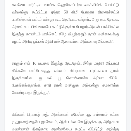
எவனோ பார்ட்டில வாங்க ஹெலிகாப்டர்ல வாக்கிங்க் போய்ட்டு
வர்லாம்னு கூப்பிட்டா ஏதோ 30 கிமீ போறதா நினைச்சுட்டு
பாகிஸ்தான் பார்டர் வர்றது கூட தெரியாம வர்றார்.. அது கூட தேவல.
அவன் கூட பின்னாலயே காட்டுக்குள்ள போறார். அவன் பாக்கெட்ல
இருந்து காண்டம் பாக்கெட் கீழே விழுந்ததும் தான் அக்காவுக்கு
ஏழாம் அறிவு ஓப்பன் ஆகி எஸ் ஆகறாங்க.. அவ்வளவு அப்பாவி/..
நானும் என் 16 வயசுல இருந்து தேடறேன்.. இந்த மாதிரி அப்பாவி
சிக்கவே மாட்டேங்குது. எல்லாம் விபரமான பார்ட்டிகளா தான்
இருக்காங்க.. ஐ லவ் யூ சொன்னாலே அம்மா கிட்டே
பேசுங்கங்கறாங்க. சாரி நான் அதிமுக அல்லன்னு சமாளிக்க
வேண்டியதா இருக்கு./.
வில்லன் பிரகாஷ் ராஜ். அண்ணன் ஃபேஸ்ல புது சம்சாரம் கட்ன
குதூகலத்தையே ஜாணோம், ஆள் டல்லாவே இருக்காரு. அநேகமா
அண்ணன் நிகழ்கால அண்ணியை கழட்டி விட்டுட்டு அடுத்த