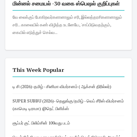
மின்னல் சமையல் -30 வகை ஸ்பெஷல் குறிப்புகள்
வே லைக்குப் போகிறவர்களானாலும் சரி, இல்லத்தரசிகளானாலும்
சரி... காலையில் கண் விழித்த உடனேயே, 'சாப்பிடுவதற்கும்,
கையில் எடுத்துச் செல்வ...
This Week Popular
டி சி (2026)-தமிழ் - சினிமா விமர்சனம் ( ஆக்சன் திரில்லர்)
SUPER SUBBU (2026)- தெலுங்கு/தமிழ் - வெப் சீரிஸ் விமர்சனம்
(காமெடி டிராமா) @நெட் பிளிக்ஸ்
சூப்பர் குட் பிலிம்சின் 100வது படம்