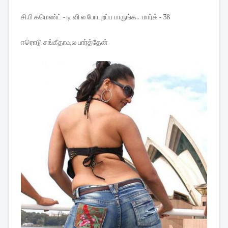
சி.பி கமெண்ட் - டி வி ல போடறப்ப பாருங்க.. மார்க் - 38
ஈரொடு சங்கீதாவுல பார்த்தேன்