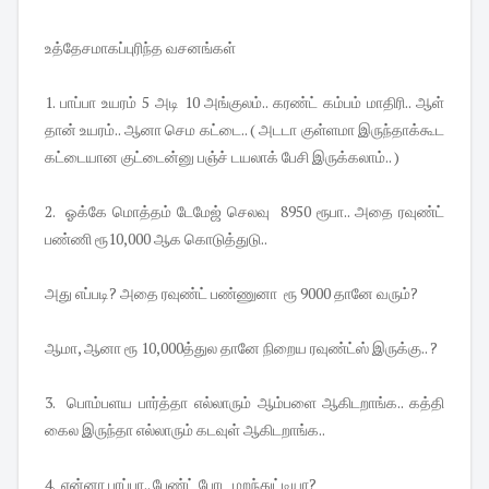
உத்தேசமாகப்புரிந்த வசனங்கள்
1. பாப்பா உயரம் 5 அடி 10 அங்குலம்.. கரண்ட் கம்பம் மாதிரி.. ஆள்
தான் உயரம்.. ஆனா செம கட்டை.. ( அடடா குள்ளமா இருந்தாக்கூட
கட்டையான குட்டைன்னு பஞ்ச் டயலாக் பேசி இருக்கலாம்.. )
2. ஓக்கே மொத்தம் டேமேஜ் செலவு 8950 ரூபா.. அதை ரவுண்ட்
பண்ணி ரூ10,000 ஆக கொடுத்துடு..
அது எப்படி? அதை ரவுண்ட் பண்ணுனா ரூ 9000 தானே வரும்?
ஆமா, ஆனா ரூ 10,000த்துல தானே நிறைய ரவுண்ட்ஸ் இருக்கு.. ?
3. பொம்பளய பார்த்தா எல்லாரும் ஆம்பளை ஆகிடறாங்க.. கத்தி
கைல இருந்தா எல்லாரும் கடவுள் ஆகிடறாங்க..
4. என்னா பாப்பா.. பேண்ட் போட மறந்துட்டியா?