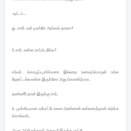
ஷட்டப்....
ஓ.. சாரி.. உன் டிரஸ்சே அவ்ளவ் தானா?
5. சார்.. என்ன சாப்பிடறீங்க?
சர்வர்.. கொழுப்பு,சர்க்கரை இல்லாத உணவுப்பொருள் உங்க
ஹோட்டல்ல என்ன இருக்கோ அது கொண்டு வா..
தண்ணீர் தான் இருக்கு சார்..
6. முக்கியமான ஃபோட்டோஸை அண்ணன் என்னைத்தான் எடுக்க
சொல்வார்..
ஆமா அப்போத்தான் அதுல நீ இருக்க மாட்டே..