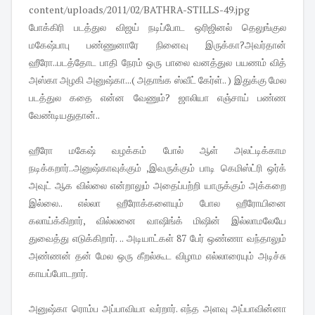
போக்கிரி படத்துல விஜய் நடிப்போட ஒரிஜினல் தெலுங்குல
மகேஷ்பாபு பண்ணுனாரே நினைவு இருக்கா?அவர்தான்
ஹீரோ..படத்தோட பாதி நேரம் ஒரு பாலை வனத்துல பயணம் வித்
அஸ்கா அழகி அனுஷ்கா...( அதாங்க ஸ்வீட் கேர்ள்.. ) இதுக்கு மேல
படத்துல கதை என்ன வேணும்? ஜாலியா எஞ்சாய் பண்ண
வேண்டியதுதான்..
ஹீரோ மகேஷ் வழக்கம் போல் ஆள் அலட்டிக்காம
நடிக்கறார்..அனுஷ்காவுக்கும் ,இவருக்கும் பாடி கெமிஸ்ட்ரி ஒர்க்
அவுட் ஆக வில்லை என்றாலும் அதைப்பற்றி யாருக்கும் அக்கறை
இல்லை.. எல்லா ஹீரோக்களையும் போல ஹீரோயினை
கலாய்க்கிறார், வில்லனை வாஷிங்க் மிஷின் இல்லாமலேயே
துவைத்து எடுக்கிறார். .. அடியாட்கள் 87 பேர் ஒண்ணா வந்தாலும்
அண்ணன் தன் மேல ஒரு கீறல்கூட விழாம எல்லாரையும் அடிச்சு
காயப்போடறார்.
அனுஷ்கா ரொம்ப அப்பாவியா வர்றார். எந்த அளவு அப்பாவின்னா