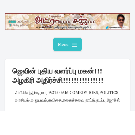
Skip
to
content
Menu
ஜெவின் புதிய வளர்ப்பு மகன்!!!
அழகிரி அதிர்ச்சி!!!!!!!!!!!!!!!
சி.பி.செந்தில்குமார்
·
9:21:00 AM
·
COMEDY
,
JOKS
,
POLITICS
,
அரசியல்
,
அனுபவம்
,
கவிதை
,
நகைச்சுவை
,
நாட்டு நடப்பு
,
ஜோக்ஸ்