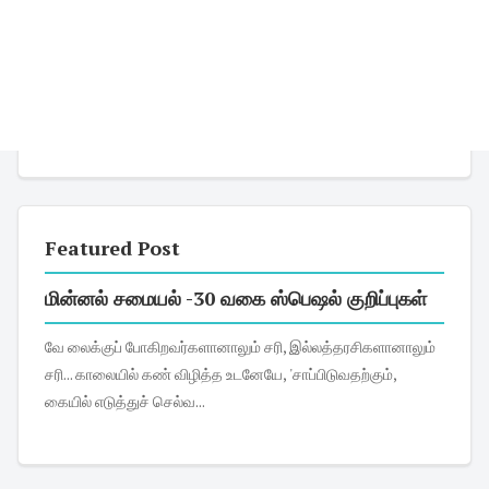
Featured Post
மின்னல் சமையல் -30 வகை ஸ்பெஷல் குறிப்புகள்
வே லைக்குப் போகிறவர்களானாலும் சரி, இல்லத்தரசிகளானாலும்
சரி... காலையில் கண் விழித்த உடனேயே, 'சாப்பிடுவதற்கும்,
கையில் எடுத்துச் செல்வ...