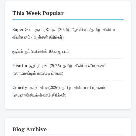
This Week Popular
Super Girl - சூப்பர் கேர்ள் (2026)- ஆங்கிலம் /தமிழ் - சினிமா
விமர்சனம் ( ஆக்சன் திரில்லர்)
சூப்பர் குட் பிலிம்சின் 100வது படம்
Heartin- ,ஹார்ட்டின்-(2026)-தமிழ் - சினிமா விமர்சனம்
(ரொமாண்டிக் காமெடி ட்ராமா)
Concity - கான் சிட்டி(2026)-தமிழ் - சினிமா விமர்சனம்
(பைனான்சியல் க்ரைம் திரில்லர்)
Blog Archive