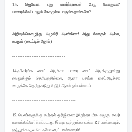
13. ஜெவோட புது வளர்ப்புமகன் பேரு கோகுலா?
யாரைக்கேட்டாலும் கோகுல்ல பாருங்கறாங்களே?
அறிவுக்கொழுந்து அழகிரி அண்ணே! அது கோகுல் அல்ல,
கூகுள் (டைட்டில் ஜோக்)
------------------------------
14.ஃபிகர்ங்க சைட் அடிச்சா யாரை சைட் அடிக்குதுன்னு
எவனுக்கும் தெரியறதில்லை, ஆனா பசங்க சைட்அடிச்சா
ஊருக்கே தெரிஞ்சுடுது # நீதி-ஆண் ஓப்பன்டைப்
------------------------------------
15. பெண்களுக்கு கூந்தல் ஒரிஜினலா இருந்தா மிக அழகு. சவுரி
கணக்கில்சேர்க்கப்படாது. இதை ஒத்துக்கறவங்க RT பண்ணவும்,
ஒத்துக்காதவங்க ஃபேவரைட் பண்ணவும்!