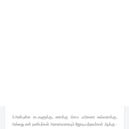
1.அன்புள்ள கடவுளுக்கு, எனக்கு செம ஃபிகரை லவ்வராக்கு,
அல்லது என் நண்பர்கள் அனைவரையும் ஜோடியற்றவர்கள் ஆக்கு -