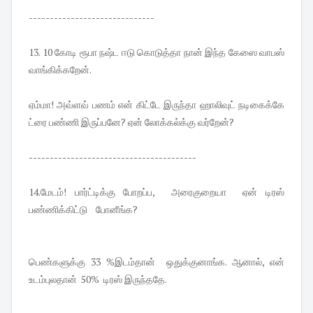
------------------------------
13. 10 கோடி ரூபா நஷ்ட ஈடு கொடுத்தா நான் இந்த கேஸை வாபஸ்
வாங்கிக்கறேன்.
ஏம்மா! அவ்ளவ் பணம் என் கிட்டே இருந்தா ஹாலிவுட் நடிகைக்கே
ட்ரை பண்ணி இருப்பனே? ஏன் லோக்கல்க்கு வர்றேன்?
----------------------------------------
14.மேடம்! பார்ட்டிக்கு போறப்ப, அரைகுறையா ஏன் டிரஸ்
பண்ணிக்கிட்டு போனீங்க?
பெண்களுக்கு 33 %இடம்தான் ஒதுக்குனாங்க. ஆனால், என்
உடம்புலதான் 50% டிரஸ் இருந்ததே.