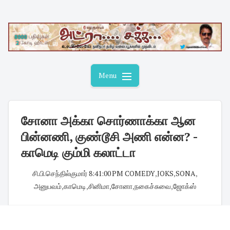
Skip
to
content
Menu
சோனா அக்கா சொர்ணாக்கா ஆன
பின்னணி, குண்டூசி அணி என்ன? -
காமெடி கும்மி கலாட்டா
சி.பி.செந்தில்குமார்
·
8:41:00 PM
·
COMEDY
,
JOKS
,
SONA
,
அனுபவம்
,
காமெடி
,
சினிமா
,
சோனா
,
நகைச்சுவை
,
ஜோக்ஸ்