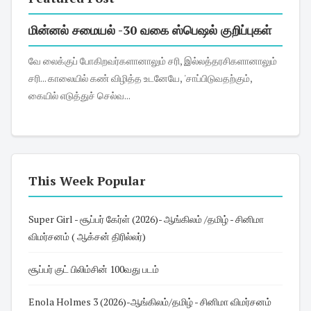
மின்னல் சமையல் -30 வகை ஸ்பெஷல் குறிப்புகள்
வே லைக்குப் போகிறவர்களானாலும் சரி, இல்லத்தரசிகளானாலும்
சரி... காலையில் கண் விழித்த உடனேயே, 'சாப்பிடுவதற்கும்,
கையில் எடுத்துச் செல்வ...
This Week Popular
Super Girl - சூப்பர் கேர்ள் (2026)- ஆங்கிலம் /தமிழ் - சினிமா
விமர்சனம் ( ஆக்சன் திரில்லர்)
சூப்பர் குட் பிலிம்சின் 100வது படம்
Enola Holmes 3 (2026)-ஆங்கிலம்/தமிழ் - சினிமா விமர்சனம்