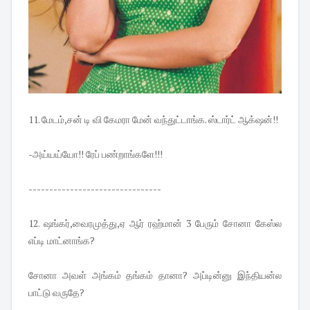
11. மேடம்,சன் டி வி கேமரா மேன் வந்துட்டாங்க. ஸ்டார்ட் ஆக்‌ஷன்!!
-அய்யய்யோ!! ரேப் பண்றாங்களே!!!
--------------------------------
12. ஷங்கர்,வைரமுத்து,ஏ ஆர் ரஹ்மான் 3 பேரும் சோனா கேஸ்ல
எப்டி மாட்னாங்க?
சோனா அவள் அங்கம் தங்கம் தானா? அப்டின்னு இந்தியன்ல
பாட்டு வருதே?