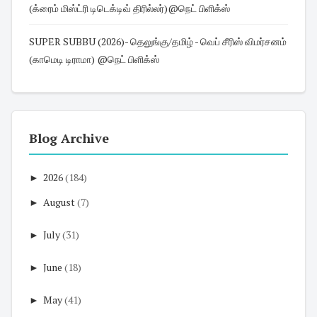
(க்ரைம் மிஸ்ட்ரி டிடெக்டிவ் திரில்லர்)@நெட் பிளிக்ஸ்
SUPER SUBBU (2026)- தெலுங்கு/தமிழ் - வெப் சீரிஸ் விமர்சனம்
(காமெடி டிராமா) @நெட் பிளிக்ஸ்
Blog Archive
►
2026
(184)
►
August
(7)
►
July
(31)
►
June
(18)
►
May
(41)