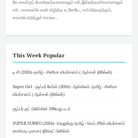
வே லைக்குப் போகிறவர்களானாலும் சரி, இல்லத்தரசிகளானாலும்
சரி... காலையில் கண் விழித்த உடனேயே, 'சாப்பிடுவதற்கும்,
கையில் எடுத்துச் செல்வ...
This Week Popular
டி சி (2026)-தமிழ் - சினிமா விமர்சனம் ( ஆக்சன் திரில்லர்)
Super Girl - சூப்பர் கேர்ள் (2026)- ஆங்கிலம் /தமிழ் - சினிமா
விமர்சனம் ( ஆக்சன் திரில்லர்)
சூப்பர் குட் பிலிம்சின் 100வது படம்
SUPER SUBBU (2026)- தெலுங்கு/தமிழ் - வெப் சீரிஸ் விமர்சனம்
(காமெடி டிராமா) @நெட் பிளிக்ஸ்