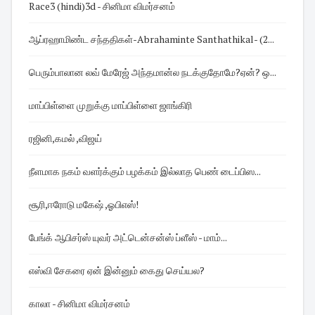
Race3 (hindi)3d - சினிமா விமர்சனம்
ஆப்ரஹாமிண்ட சந்ததிகள்-Abrahaminte Santhathikal- (2...
பெரும்பாலான லவ் மேரேஜ் அந்தமான்ல நடக்குதோமே?ஏன்? ஒ...
மாப்பிள்ளை முறுக்கு மாப்பிள்ளை ஜாங்கிரி
ரஜினி,கமல் ,விஜய்
நீளமாக நகம் வளர்க்கும் பழக்கம் இல்லாத பெண் டைப்பிஸ...
சூரி,ஈரோடு மகேஷ் ,ஓபிஎஸ்!
பேங்க் ஆபிசர்ஸ் யுவர் அட்டென்சன்ஸ் ப்ளீஸ் - மாம்...
எஸ்வி சேகரை ஏன் இன்னும் கைது செய்யல?
காலா - சினிமா விமர்சனம்