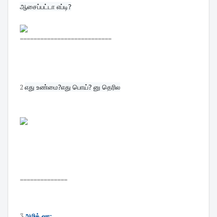
ஆசைப்பட்டா எப்டி?
===========================
2
எது உண்மை?எது பொய்? னு தெரில
==============
3
அமித் ஷா: