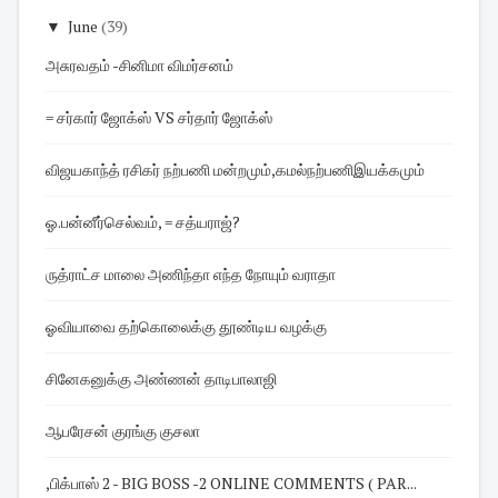
▼
June
(39)
அசுரவதம் -சினிமா விமர்சனம்
= சர்கார் ஜோக்ஸ் VS சர்தார் ஜோக்ஸ்
விஜயகாந்த் ரசிகர் நற்பணி மன்றமும்,கமல்நற்பணிஇயக்கமும்
ஓ.பன்னீர்செல்வம், = சத்யராஜ்?
ருத்ராட்ச மாலை அணிந்தா எந்த நோயும் வராதா
ஓவியாவை தற்கொலைக்கு தூண்டிய வழக்கு
சினேகனுக்கு அண்ணன் தாடிபாலாஜி
ஆபரேசன் குரங்கு குசலா
,பிக்பாஸ் 2 - BIG BOSS -2 ONLINE COMMENTS ( PAR...