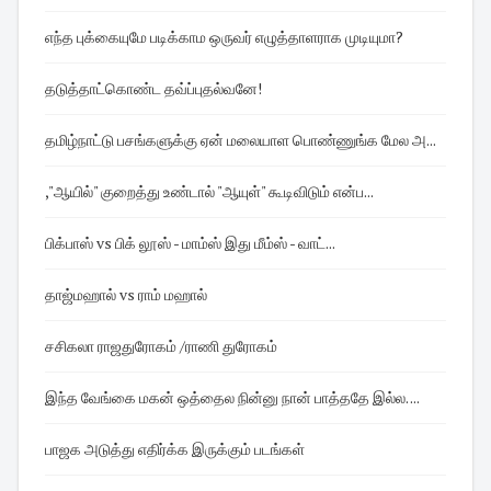
எந்த புக்கையுமே படிக்காம ஒருவர் எழுத்தாளராக முடியுமா?
தடுத்தாட்கொண்ட தவ்ப்புதல்வனே!
தமிழ்நாட்டு பசங்களுக்கு ஏன் மலையாள பொண்ணுங்க மேல அ...
,"ஆயில்" குறைத்து உண்டால் "ஆயுள்" கூடிவிடும் என்ப...
பிக்பாஸ் vs பிக் லூஸ் - மாம்ஸ் இது மீம்ஸ் - வாட்...
தாஜ்மஹால் vs ராம் மஹால்
சசிகலா ராஜதுரோகம் /ராணி துரோகம்
இந்த வேங்கை மகன் ஒத்தைல நின்னு நான் பாத்ததே இல்ல. ...
பாஜக அடுத்து எதிர்க்க இருக்கும் படங்கள்