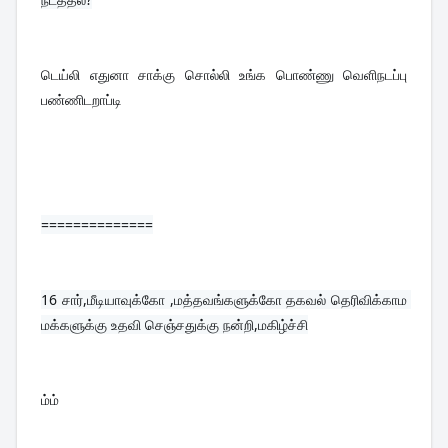
டெய்லி எதுனா சாக்கு சொல்லி உங்க பொண்ணு வெளிநடப்பு 
பண்ணிடறாப்டி
==============
16 
சார்,மீடியாவுக்கோ ,மத்தவங்களுக்கோ தகவல் தெரிவிக்காம 
மக்களுக்கு உதவி செஞ்சதுக்கு நன்றி,மகிழ்ச்சி
ம்ம்