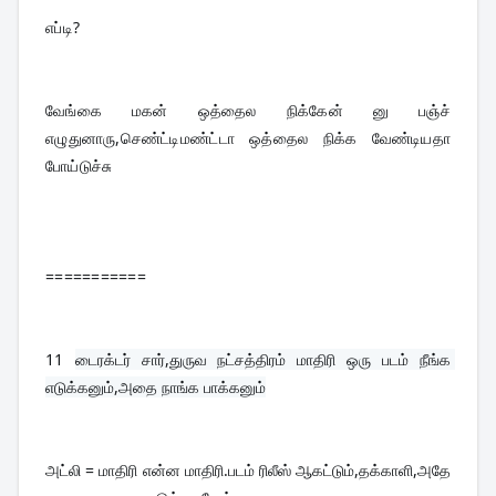
எப்டி?

வேங்கை மகன் ஒத்தைல நிக்கேன் னு பஞ்ச் 
எழுதுனாரு,செண்ட்டிமண்ட்டா ஒத்தைல நிக்க வேண்டியதா 
போய்டுச்சு
===========
11 
டைரக்டர் சார்,துருவ நட்சத்திரம் மாதிரி ஒரு படம் நீங்க 
எடுக்கனும்,அதை நாங்க பாக்கனும்
அட்லி = மாதிரி என்ன மாதிரி.படம் ரிலீஸ் ஆகட்டும்,தக்காளி,அதே 