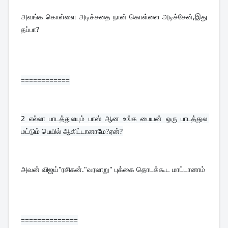
அவங்க கொள்ளை அடிச்சதை நான் கொள்ளை அடிச்சேன்,இது 
தப்பா?
============
2 
எல்லா பாடத்துலயும் பாஸ் ஆன உங்க பையன் ஒரு பாடத்துல 
மட்டும் பெயில் ஆகிட்டானாமே?ஏன்?
அவன் விஜய்"ரசிகன்."வரலாறு" புக்கை தொடக்கூட மாட்டானாம்
==============