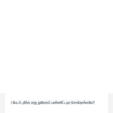
1
மேடம் ,நீங்க ராஜ துரோகம் பண்ணிட்டதா சொல்றாங்களே?