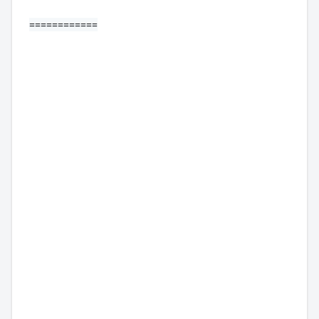
============