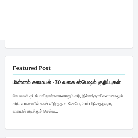
Featured Post
மின்னல் சமையல் -30 வகை ஸ்பெஷல் குறிப்புகள்
வே லைக்குப் போகிறவர்களானாலும் சரி, இல்லத்தரசிகளானாலும்
சரி... காலையில் கண் விழித்த உடனேயே, 'சாப்பிடுவதற்கும்,
கையில் எடுத்துச் செல்வ...