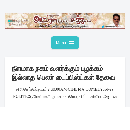
Skip
to
content
Menu
நீளமாக நகம் வளர்க்கும் பழக்கம்
இல்லாத பெண் டைப்பிஸ்ட்கள் தேவை
சி.பி.செந்தில்குமார்
·
7:30:00 AM
·
CINEMA
,
COMEDY
,
jokes
,
POLITICS
,
அரசியல்
,
அனுபவம்
,
காமெடி
,
சிரிப்பு .
,
சினிமா
,
ஜோக்ஸ்