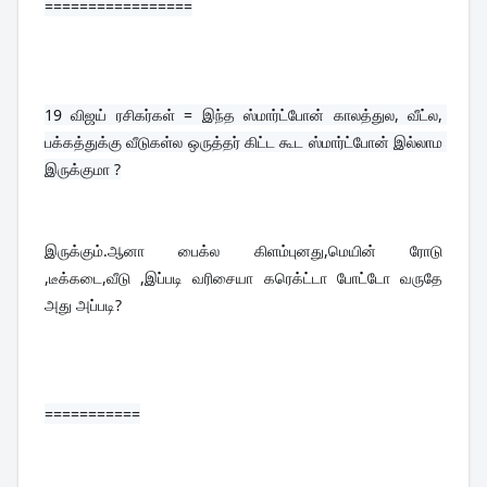
=================
19 
விஜய் ரசிகர்கள் = இந்த ஸ்மார்ட்போன் காலத்துல, வீட்ல, 
பக்கத்துக்கு வீடுகள்ல ஒருத்தர் கிட்ட கூட ஸ்மார்ட்போன் இல்லாம 
இருக்குமா ?
இருக்கும்.ஆனா பைக்ல கிளம்புனது,மெயின் ரோடு 
,டீக்கடை,வீடு ,இப்படி வரிசையா கரெக்ட்டா போட்டோ வருதே 
அது அப்படி?
===========