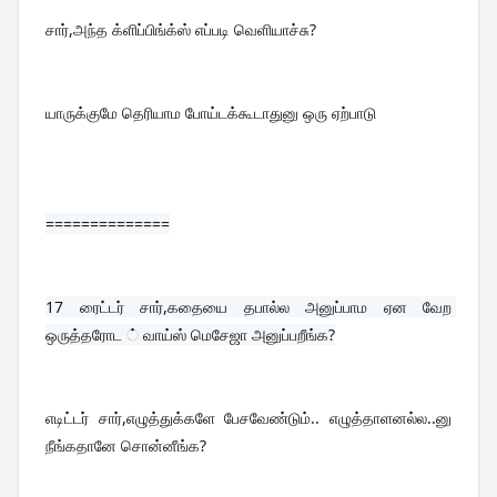
சார்,அந்த க்ளிப்பிங்க்ஸ் எப்படி வெளியாச்சு?
யாருக்குமே தெரியாம போய்டக்கூடாதுனு ஒரு ஏற்பாடு
==============
17 
ரைட்டர் சார்,கதையை தபால்ல அனுப்பாம ஏன வேற 
ஒருத்தரோட ் வாய்ஸ் மெசேஜா அனுப்பறீங்க?
எடிட்டர் சார்,எழுத்துக்களே பேசவேண்டும்.. எழுத்தாளனல்ல..னு 
நீங்கதானே சொன்னீங்க?