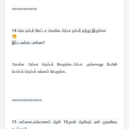
===========
14 
அவ நம்பர் கேட்டா அவங்க அப்பா நம்பர் தந்து இருக்கா 
இப்ப என்ன பண்ண?
அவங்க அம்மா நெம்பர் கேளுங்க.அப்பா ,தங்கைனு பேமிலி 
மெம்பர் நெம்பர் எல்லாம் கேளுங்க.
=============
15 
மாப்ளை,கல்யாணம் ஆகி 10,நாள் ஆகியும் ஏன் முதலிரவு 
நடத்தல?