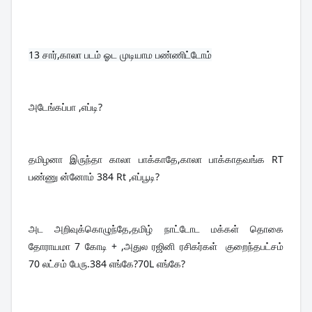
13 
சார்,காலா படம் ஓட முடியாம பண்ணிட்டோம்
அடேங்கப்பா ,எப்டி?
தமிழனா இருந்தா காலா பாக்காதே,காலா பாக்காதவங்க RT 
பண்ணு ன்னோம் 384 Rt ,எப்பூடி?
அட அறிவுக்கொழுந்தே,தமிழ் நாட்டோட மக்கள் தொகை 
தோராயமா 7 கோடி + ,அதுல ரஜினி ரசிகர்கள்  குறைந்தபட்சம் 
70 லட்சம் பேரு.384 எங்கே?70L எங்கே?