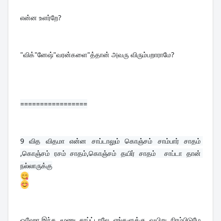
என்ன உளர்றே?
"விக்"னேஷ்"வரன்களை"த்தான் அவரு விரும்பறாராமே?
=================
9 
வித விதமா என்ன சாப்டாலும் கொஞ்சம் சாம்பார் சாதம் 
,கொஞ்சம் ரசம் சாதம்,கொஞ்சம் தயிர் சாதம்  சாப்டா தான் 
நல்லாருக்கு
ஓஹோ,இந்த மூணு சாப்ட்டாலே எங்களுக்கு வயிறு நிரம்பிடுமே 