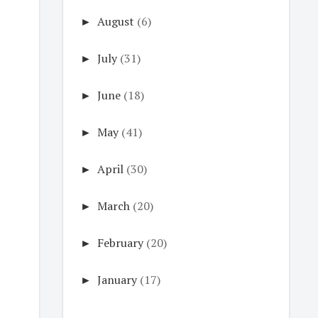
►
August
(6)
►
July
(31)
►
June
(18)
►
May
(41)
►
April
(30)
►
March
(20)
►
February
(20)
►
January
(17)