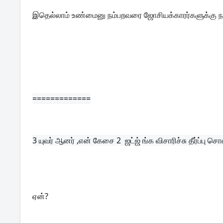
இதெல்லாம் உண்மைனு நம்பறவரை ஜோசியக்காரர்களுக்கு 
=============
3 
யுவர் ஆனர் ,என் கேசை 2  ஜட்ஜ் ங்க விசாரிச்சு தீர்ப்பு சொ
ஏன்?