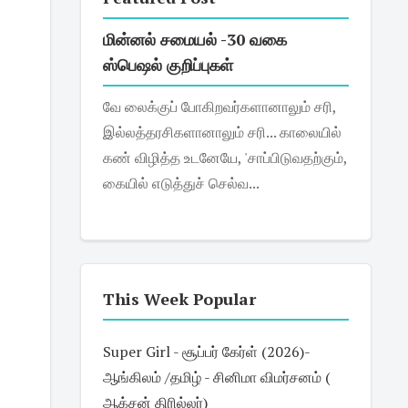
மின்னல் சமையல் -30 வகை
ஸ்பெஷல் குறிப்புகள்
வே லைக்குப் போகிறவர்களானாலும் சரி,
இல்லத்தரசிகளானாலும் சரி... காலையில்
கண் விழித்த உடனேயே, 'சாப்பிடுவதற்கும்,
கையில் எடுத்துச் செல்வ...
This Week Popular
Super Girl - சூப்பர் கேர்ள் (2026)-
ஆங்கிலம் /தமிழ் - சினிமா விமர்சனம் (
ஆக்சன் திரில்லர்)