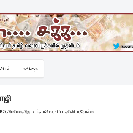
சியல்
கவிதை
ாஜி
ICS
,
அரசியல்
,
அனுபவம்
,
காமெடி
,
சிரிப்பு .
,
சினிமா
,
ஜோக்ஸ்