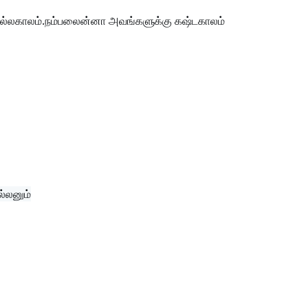
நல்லகாலம்.நம்பலைன்னா அவங்களுக்கு கஷ்டகாலம்
ல்லனும்