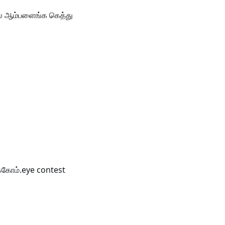
ே ஆம்பளைங்க கெத்து
க்கோம்.eye contest