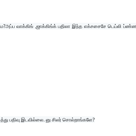
தாமே?அப்ப வாக்கிங் ,ஜாக்கிங்க் பதிலா இந்த எக்சசைசே டெய்லி ப்ண்
ித்து பதிவு இடவில்லை. னு சிலர் சொல்றாங்களே?