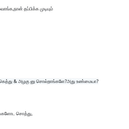
ாங்க,நான் தப்பிக்க முடியும்
கெத்து & அழகு னு சொல்றாங்களே?அது உண்மையா?
ங்களோட சொத்து,