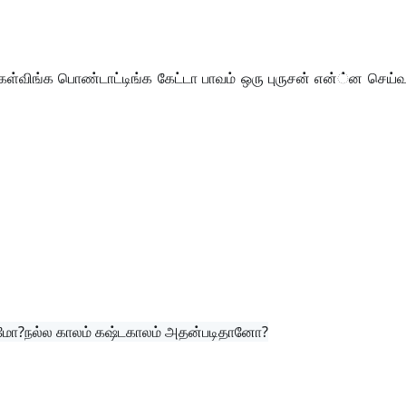
கேள்விங்க பொண்டாட்டிங்க கேட்டா பாவம் ஒரு புருசன் என்்ன செய்
குமோ?நல்ல காலம் கஷ்டகாலம் அதன்படிதானோ?