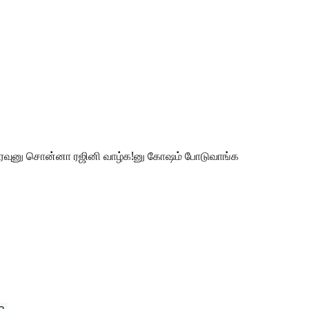
தரவுனு சொன்னா ரஜினி வாழ்க!னு கோஷம் போடுவாங்க