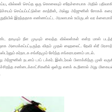
்ய, வில்லன் செய்த ஒரு கொலையும் எதேச்சையாக அதில் பதிவாகி
நிச்சயம் செய்யப்பட்டுள்ள காத்ரின், அல்லு அர்ஜுனின் சோகக் க
 இறுதியில் இறந்ததாக எண்ணப்பட்ட அமலாபால் உயிருடன் வர க்ளைமாக
ீண்ட தாடியும் நீள முடியும் வைத்த வில்லன்கள் என்ற மாஸ் படத்த
ஷாக அமைக்கப்பட்டிருந்த விதம் முதல் ஹைலைட். தேவி ஸ்ரீ பிரசாத
டர்னும் கர்நாடக சங்கீதமும் சேர்ந்த சங்கராபரணம் பாடல்.
ு அர்ஜுனின் நடனம் டாப் டக்கர். இன்டர்வல் பிளாக்கிற்கு முன் வரு
கச்சிறந்த சண்டைக்காட்சிகளில் ஒன்று எனக் கூறினால் அது மிகையல
.