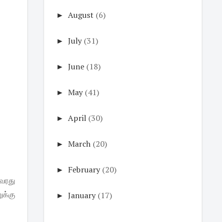
►
August
(6)
►
July
(31)
►
June
(18)
►
May
(41)
►
April
(30)
►
March
(20)
►
February
(20)
வரது
க்கு
►
January
(17)