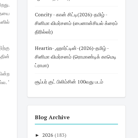
றது.
தையை
Concity - கான் சிட்டி(2026)-தமிழ் -
்ஸில்
சினிமா விமர்சனம் (பைனான்சியல் க்ரைம்
திரில்லர்)
ிற்கு
Heartin- ,ஹார்ட்டின்-(2026)-தமிழ் -
்தின்
சினிமா விமர்சனம் (ரொமாண்டிக் காமெடி
ட்ராமா)
கின்ற
சூப்பர் குட் பிலிம்சின் 100வது படம்
்ல. ‘
Blog Archive
►
2026
(183)