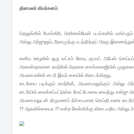
தினமலர் விமர்சனம்
தெலுங்கில் போக்கிரி, பிஸினஸ்மேன் படங்களில் மாபெரு
அல்லு அர்ஜுனும், தேசமுத்ரு படத்திற்குப் பிறகு இணைந்த
கனிம ஊழலில் ஒரு லட்சம் கோடி ரூபாய் அபேஸ் செய்யப்ப
அகான்ஷாவான காத்ரின் தெரஸா சைக்காலஜியில் முதுகலை படி
அமலாபாலின் டைரி இவர் கையில் கிடைக்கிறது.
டைரியை படிக்கும் காத்ரின், அமலாபாலுக்கும் அல்லு அ
டைரியில் வைக்கப்பட்டுள்ள போட்டோவை வைத்து சன்ஜு ரெ
அமலாபாலுடன் திருமணம் நிச்சயமான செய்தி வரை டைரியில்
?? ஆகவில்லையா ?? என்ற கேள்விக்கு விடையறிய அல்லு அ