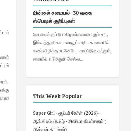
மின்னல் சமையல் -30 வகை
ஸ்பெஷல் குறிப்புகள்
டார்
வே லைக்குப் போகிறவர்களானாலும் சரி,
இல்லத்தரசிகளானாலும் சரி... காலையில்
கண் விழித்த உடனேயே, 'சாப்பிடுவதற்கும்,
மகள்
கையில் எடுத்துச் செல்வ...
்டில்
ார்.
க்கு
This Week Popular
 ஆனதா
Super Girl - சூப்பர் கேர்ள் (2026)-
ஆங்கிலம் /தமிழ் - சினிமா விமர்சனம் (
ஆக்சன் திரில்லர்)