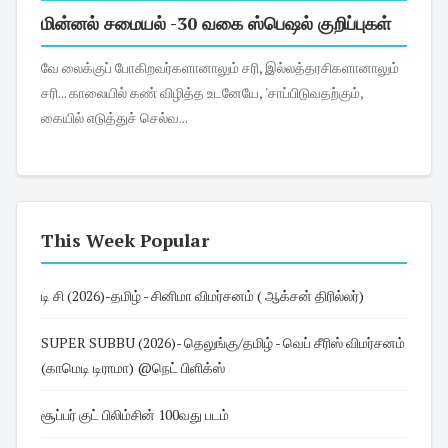
மின்னல் சமையல் -30 வகை ஸ்பெஷல் குறிப்புகள்
வே லைக்குப் போகிறவர்களானாலும் சரி, இல்லத்தரசிகளானாலும்
சரி... காலையில் கண் விழித்த உடனேயே, 'சாப்பிடுவதற்கும்,
கையில் எடுத்துச் செல்வ...
This Week Popular
டி சி (2026)-தமிழ் - சினிமா விமர்சனம் ( ஆக்சன் திரில்லர்)
SUPER SUBBU (2026)- தெலுங்கு/தமிழ் - வெப் சீரிஸ் விமர்சனம்
(காமெடி டிராமா) @நெட் பிளிக்ஸ்
சூப்பர் குட் பிலிம்சின் 100வது படம்