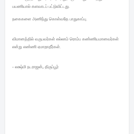
பயணியால்
களவாடப்
பட்டுவிட்டது
.
நகைகளை
அணிந்து
கொள்வதே
பாதுகாப்பு
.
விமானத்தில்
வருபவர்கள்
எல்லாம்
ரொம்ப
கண்ணியமானவர்கள்
என்று
எண்ணி
ஏமாறாதீர்கள்
.
-
லக்ஷ்மி
நடராஜன்
,
திருப்பூர்