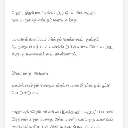
மேலும்
,
இதுபோல
அடிக்கடி
திருட்டுகள்
விமானத்தில்
நடைபெறுகிறது
என்பதும்
தெரிய
வந்தது
.
பயணிகள்
திரைப்படம்
பார்க்கும்
நேரத்தையும்
,
தூங்கும்
நேரத்தையும்
சரியாகக்
கணக்கிட்டு
பின்
வரிசையில்
உட்கார்ந்து
,
திருட்டு
வேலைகளில்
ஈடுபடுகின்றனராம்
.
இதோ
எனது
அறிவுரை
:
கையில்
எடுத்துச்
செல்லும்
எந்தப்
பையாக
இருந்தாலும்
,
பூட்டு
போட்டு
விடுங்கள்
.
காலுக்குக்
கீழேயே
உங்கள்
பை
இருந்தாலும்
,
அது
பூட்டப்படாமல்
இருந்தால்
பாதுகாப்பானது
அல்ல
.
சென்ற
வாரம்
ஒரு
பயணியின்
பையிலிருந்த
சிறு
பர்ஸ்
,
அவர்
தூங்கும்போது
பக்கத்துப்