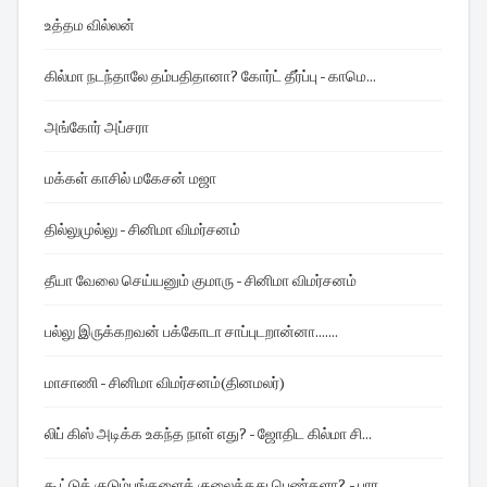
உத்தம வில்லன்
கில்மா நடந்தாலே தம்பதிதானா? கோர்ட் தீர்ப்பு - காமெ...
அங்கோர் அப்சரா
மக்கள் காசில் மகேசன் மஜா
தில்லுமுல்லு - சினிமா விமர்சனம்
தீயா வேலை செய்யனும் குமாரு - சினிமா விமர்சனம்
பல்லு இருக்கறவன் பக்கோடா சாப்புடறான்னா.......
மாசாணி - சினிமா விமர்சனம்(தினமலர்)
லிப் கிஸ் அடிக்க உகந்த நாள் எது? - ஜோதிட கில்மா சி...
கூட்டுக் குடும்பங்களைக் குலைத்தது பெண்களா? - பார...