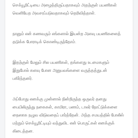
செக்யூரிட்டியை
அழைத்திருப்பதாகவும்
அதற்குள்
பயணிகள்
வெளியேற
அவசரப்படுவதாகவும்
தெரிவித்தாள்
.
நானும்
என்
கணவரும்
எங்களால்
இயன்ற
அளவு
பயணிகளைத்
தடுக்க
போராடிக்
கொண்டிருந்தோம்
.
இதற்குள்
மேலும்
சில
பயணிகள்
,
தங்களது
உடமைகளும்
இதுபோல்
களவு
போன
அனுபவங்களை
வருத்தத்துடன்
பகிர்ந்தனர்
.
அப்போது
எனக்கு
முன்னால்
நின்றிருந்த
ஒருவர்
தனது
பையிலிருந்து
நகைகள்
,
காமிரா
,
பணம்
,
டாலர்
நோட்டுக்களை
நைஸாக
நழுவ
விடுவதைப்
பார்த்தேன்
.
அந்த
சமயத்தில்
போலீஸ்
மற்றும்
செக்யூரிட்டியும்
வந்துவிட
என்
பொருட்கள்
எனக்குக்
கிடைத்தன
.