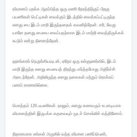
விமானம்
பறக்க
ஆரம்பித்த
ஒரு
மணி
நேரத்திற்குப்
பிறகு
பயணிகள்
பெட்டிகள்
வைக்கும்
இடத்தில்
வைக்கப்பட்டிருந்த
எனது
பை
இடம்
மாறி
இருந்ததைக்
கவனித்தேன்
.
சரி
,
வேறு
யாரோ
தனது
பையை
வைப்பதற்காக
இடம்
மாற்றி
வைத்திருக்கக்
கூடும்
என்று
நினைத்தேன்
.
ஹாங்காங்
நெருங்கியவுடன்
,
ஏதோ
ஒரு
உள்ளுணர்வில்
,
இடம்
மாறி
இருந்த
எனது
பையைத்
திறந்து
பார்த்தபோது
அதிர்ச்சி
அடைந்தேன்
.
அதிலிருந்த
எனது
நகைகள்
மற்றும்
ரொக்கப்
பணம்
காணவில்லை
.
மொத்தம்
120
பயணிகள்
.
நானும்
,
எனது
கணவரும்
உடனடியாக
விமானத்தின்
இருபக்க
கதவையும்
மூடச்
சொல்லிச்
கத்தினோம்
.
நிதானமாக
எங்கள்
அருகில்
வந்த
விமான
பணிப்பெண்
,