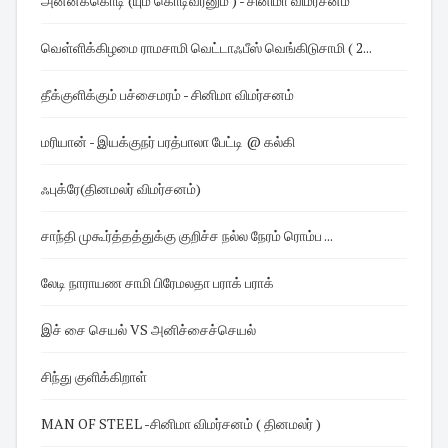
அன்னக்கொடி (யும் கொடிவீரனும் ) - சினிமா விமர்சனம்
வெள்ளிக்கிழமை ராமசாமி வெட்டாஃபீஸ் வெங்கிடுசாமி ( 2...
தீக்குளிக்கும் பச்சைமரம் - சினிமா விமர்சனம்
மரியான் - இயக்குநர் பரத்பாலா பேட்டி @ கல்கி
ஃபுக்ரே(தினமலர் விமர்சனம்)
சாந்தி முகூர்த்தத்துக்கு குறிச்ச நல்ல நேரம் ரொம்ப ...
லேடி நாராயண சாமி பிரேமலதா பராக் பராக்
இச் சை செயல் VS அனிச்சைச்செயல்
சிந்து குளிக்கிறாள்
MAN OF STEEL -சினிமா விமர்சனம் ( தினமலர் )