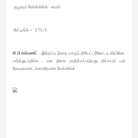
குமுதம் ரேங்க்கிங்க் - சுமார்
ரேட்டிங்க் = 2.75 /5
சி பி கமெண்ட்
- இந்தப்படத்தை யாரும் தியேட்டரிலோ , டி வியிலோ
பார்த்துடாதீங்க , மன நிலை பாதிக்கப்படுவது நிச்சயம் .படு
கேவலமான , கொடூரமான மேக்கிங்க்