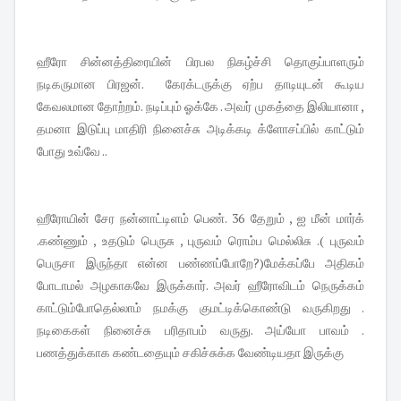
ஹீரோ சின்னத்திரையின் பிரபல நிகழ்ச்சி தொகுப்பாளரும்
நடிகருமான பிரஜன். கேரக்டருக்கு ஏற்ப தாடியுடன் கூடிய
கேவலமான தோற்றம். நடிப்பும் ஓக்கே . அவர் முகத்தை இலியானா ,
தமனா இடுப்பு மாதிரி நினைச்சு அடிக்கடி க்ளோசப்பில் காட்டும்
போது உவ்வே ..
ஹீரோயின் சேர நன்னாட்டிளம் பெண். 36 தேறும் , ஐ மீன் மார்க்
.கண்ணும் , உதடும் பெருசு , புருவம் ரொம்ப மெல்லிசு .( புருவம்
பெருசா இருந்தா என்ன பண்ணப்போறே?)மேக்கப்பே அதிகம்
போடாமல் அழகாகவே இருக்கார். அவர் ஹீரோவிடம் நெருக்கம்
காட்டும்போதெல்லாம் நமக்கு குமட்டிக்கொண்டு வருகிறது .
நடிகைகள் நினைச்சு பரிதாபம் வருது. அய்யோ பாவம் .
பணத்துக்காக கண்டதையும் சகிச்சுக்க வேண்டியதா இருக்கு