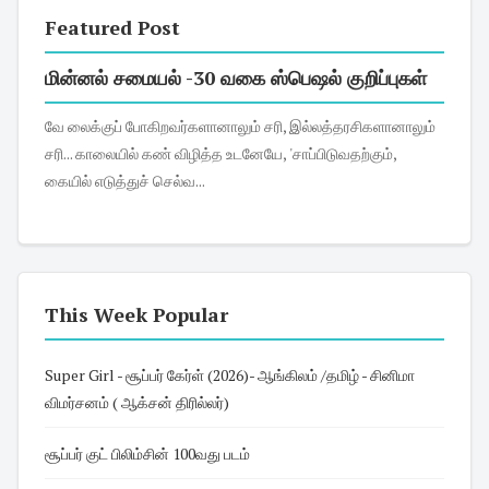
Featured Post
மின்னல் சமையல் -30 வகை ஸ்பெஷல் குறிப்புகள்
வே லைக்குப் போகிறவர்களானாலும் சரி, இல்லத்தரசிகளானாலும்
சரி... காலையில் கண் விழித்த உடனேயே, 'சாப்பிடுவதற்கும்,
கையில் எடுத்துச் செல்வ...
This Week Popular
Super Girl - சூப்பர் கேர்ள் (2026)- ஆங்கிலம் /தமிழ் - சினிமா
விமர்சனம் ( ஆக்சன் திரில்லர்)
சூப்பர் குட் பிலிம்சின் 100வது படம்