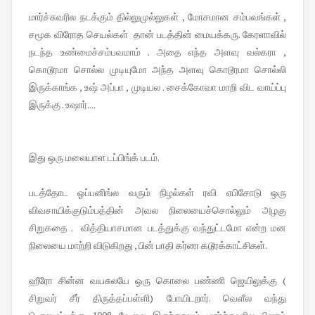
மார்ச்சுவரில நடக்கும் தில்லுமுல்லுகள் , மோசமான சம்பவங்கள் ,
சமூக விரோத செயல்கள் தான் படத்தின் மையக்கரு. கேரளாவில்
நடந்த உண்மைச்சம்பவமாம் . அதை எந்த அளவு வல்கரா ,
கொடூரமா சொல்ல முடியுமோ அந்த அளவு கொடூரமா சொல்லி
இருக்காங்க , உஷ் அப்பா , முடியல . சைக்கோவா மாறி விட வாய்ப்பு
இருக்கு . உஷார்....
இது ஒரு மலையாள டப்பிங்க் படம்.
படத்தோட ஓப்பனிங்ல வரும் நிழல்கள் ரவி எபிசோடு ஒரு
விவசாயிக்குடும்பத்தின் அவல நிலையைச்சொல்லும் அழகு
சிறுகதை . வித்தியாசமான படத்துக்கு வந்துட்டமோ என்ற மன
நிலையை மாற்றி விடுகிறது , பின் பாதி கர்ண கடூரக்காட்சிகள்.
ஹீரோ சின்ன வயசுலயே ஒரு கொலை பண்ணி ஜெயிலுக்கு (
சிறுவர் சீர் திருத்தப்பள்ளி) போயிடறார். வெளீல வந்து