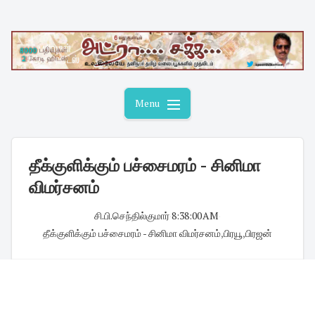
Skip
to
content
Menu
தீக்குளிக்கும் பச்சைமரம் - சினிமா
விமர்சனம்
சி.பி.செந்தில்குமார்
·
8:38:00 AM
·
தீக்குளிக்கும் பச்சைமரம் - சினிமா விமர்சனம்
,
பிரயூ
,
பிரஜன்