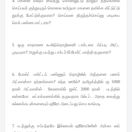
4. மகனை விஷம் வைத்து கொன்னுட்டு தானும் தற்கொலை
செய்பவர் குற்றுயுரும் கொலை உயிருமா மகனை தவிக்க விட்டுட்டு
தூக்கு போட்டுக்குவாரா? செய்வன திருந்தச்செய்னு பாடியை
செக் பண்ண மாட்டாரா?
5. ஒரு சாதாரண கூலித்தொழிலாளி டாக்டரை அப்படி மிரட்ட
முடியுமா? அதுக்கு பயந்து டாக்டர் ரிப்போர்ட் மாத்தி தருவாரா?
6. போஸ்ட் மார்ட்டம் பண்ணும் தொழிலில் அத்தனை பணம்
அட்வான்சா தர்றாங்களா? எந்த ஊரில்? தமிழக்த்தில் ரூ 5000
தான் அட்வான்ஸ் . கேரளாவில் ஜஸ்ட் 2000 தான் . படத்தில்
என்னமோ லட்சக்கணக்கில் தருவதாக பில்டப் . அதை வைத்து
எல்லாக்கடன்களையும் ஹீரோ அடைப்பது செம காமெடி
7. படத்துக்கு சம்பந்தமே இல்லாமல் ஹீரோயினின் அக்கா லவ்