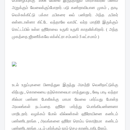
பொழைப்புக்கு 1008 வேலை இருந்தாலும் மார்ச்சுவரில பிணம்
அறுக்கும் வேலைக்குப்போறார். படு கண்றாவியான முகம் , தாடி
வெச்சுக்கிட்டு பக்கா ஃபிகரை லவ் பண்றார். அந்த ஃபிகர்
என்னடான்னா கிட்டே வந்தாலே வாமிட் வர்ற மாதிரி இருக்கும்
கெட்டப்பில் உள்ள ஹீரோவை உருகி உருகி காதலிக்கிறார். ( அந்த
முகத்தை ஜீரணீக்கவே எக்ஸ்ட்ரா சம்பளம் 5 லட்சமாம் )
உடல் உறுப்புகளை பிணத்துல இருந்து அகற்றி வெளிநாட்டுக்கு
விற்பது , கொலையை தற்கொலையா மாத்துவது , லேடி பாடி வந்தா
கில்மா பண்ண போலீசுக்கு மாமா வேலை பார்ப்பது போன்ற
அவலங்கள் நடப்பதை ஹீரோ பார்த்து பொங்கியண்ணனா
மாறிடறார். வழக்கம் போல் வில்லன்கள் ஹீரோயினை கண்டம்
பண்ணிடறாங்க , அவங்களை ஹீரோ ரொம்ப கொடூரமா கண்டம்
பண்ணிடறாங்க . படம் பார்க்கும் நாம் செம காண்டாகிடறோம்.