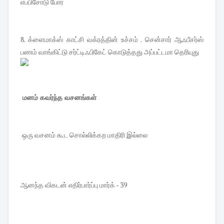
எப்பிசோடு போர்
8. க்ளைமாக்ஸ் காட்சி வக்ரத்தின் உச்சம் . சென்சார் ஆஃபீசர்ஸ்
பணம் வாங்கிட்டு சர்ட்டிஃபிகேட் கொடுத்தது அப்பட்டமா தெரியுது
மனம் கவர்ந்த வசனங்கள்
ஒரு வசனம் கூட சொல்லிக்கற மாதிரி இல்லை
ஆனந்த விகடன் எதிர்பார்ப்பு மார்க் - 39