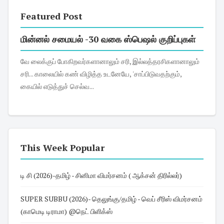
Featured Post
மின்னல் சமையல் -30 வகை ஸ்பெஷல் குறிப்புகள்
வே லைக்குப் போகிறவர்களானாலும் சரி, இல்லத்தரசிகளானாலும்
சரி... காலையில் கண் விழித்த உடனேயே, 'சாப்பிடுவதற்கும்,
கையில் எடுத்துச் செல்வ...
This Week Popular
டி சி (2026)-தமிழ் - சினிமா விமர்சனம் ( ஆக்சன் திரில்லர்)
SUPER SUBBU (2026)- தெலுங்கு/தமிழ் - வெப் சீரிஸ் விமர்சனம்
(காமெடி டிராமா) @நெட் பிளிக்ஸ்