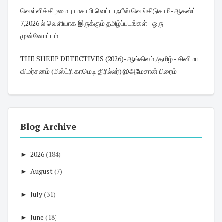
வெள்ளிக்கிழமை ராமசாமி வெட்டாஃபீஸ் வெங்கிடுசாமி-ஆகஸ்ட்
7,2026 ல் வெளியாக இருக்கும் தமிழ்ப்படங்கள் - ஒரு
முன்னோட்டம்
THE SHEEP DETECTIVES (2026)-ஆங்கிலம் /தமிழ் - சினிமா
விமர்சனம் (மிஸ்ட்ரி காமெடி திரில்லர்)@அமேசான் பிரைம்
Blog Archive
►
2026
(184)
►
August
(7)
►
July
(31)
►
June
(18)