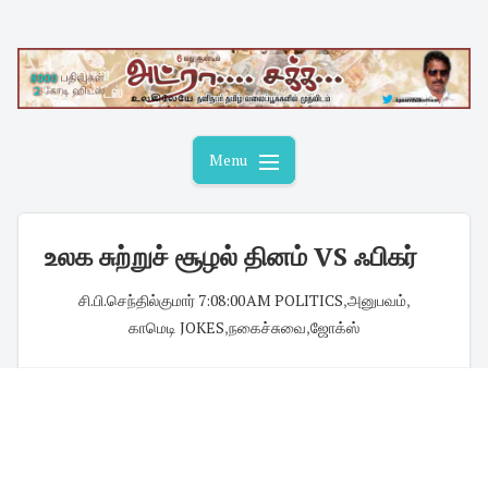
Skip
to
content
Menu
உலக சுற்றுச் சூழல் தினம் VS ஃபிகர்
சி.பி.செந்தில்குமார்
·
7:08:00 AM
·
POLITICS
,
அனுபவம்
,
காமெடி JOKES
,
நகைச்சுவை
,
ஜோக்ஸ்