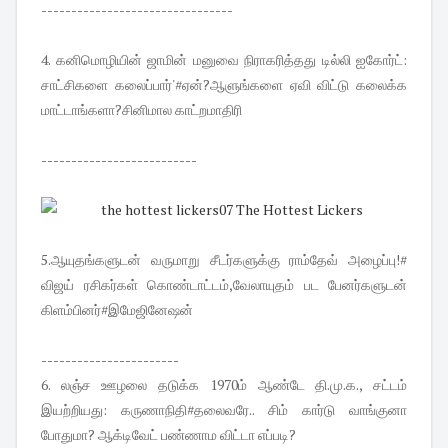
--------------------------------
4. கனிமொழியின் ஜாமின் மனுவை நிராகரித்தது டில்லி ஐகோர்ட்:
சாட்சிகளை கலைப்பார்'#ஏன்?ஆளுங்களை ஏவி விட்டு கலைக்க
மாட்டாங்களா?சினிமால காட்றமாதிரி
--------------------------
5.ஆயுதங்களுடன் வருமாறு சீடர்களுக்கு ராம்தேவ் அழைப்பு!#
விஜய் ரசிகர்கள் கொண்டாட்டம்,வேலாயுதம் பட பேனர்களுடன்
கிளம்பினர்#இமேஜினேஷன்
-----------------------
6. லஞ்ச ஊழலை தடுக்க 1970ம் ஆண்டே தி.மு.க., சட்டம்
இயற்றியது: கருணாநிதி#தலைவரே.. சிம் கார்டு வாங்குனா
போதுமா? ஆக்டிவேட் பண்ணாம விட்டா எப்படி?