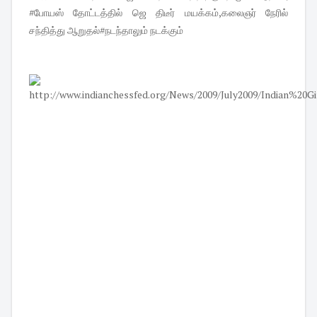
#போயஸ் தோட்டத்தில் ஜெ திடீர் மயக்கம்,கலைஞர் நேரில்
சந்தித்து ஆறுதல்#நடந்தாலும் நடக்கும்