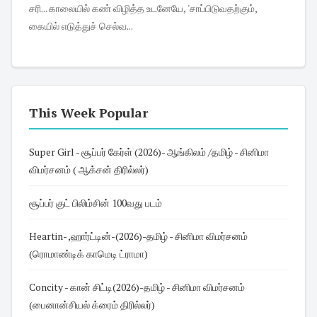
சரி... காலையில் கண் விழித்த உடனேயே, 'சாப்பிடுவதற்கும்,
கையில் எடுத்துச் செல்வ...
This Week Popular
Super Girl - சூப்பர் கேர்ள் (2026)- ஆங்கிலம் /தமிழ் - சினிமா
விமர்சனம் ( ஆக்சன் திரில்லர்)
சூப்பர் குட் பிலிம்சின் 100வது படம்
Heartin- ,ஹார்ட்டின்-(2026)-தமிழ் - சினிமா விமர்சனம்
(ரொமாண்டிக் காமெடி ட்ராமா)
Concity - கான் சிட்டி(2026)-தமிழ் - சினிமா விமர்சனம்
(பைனான்சியல் க்ரைம் திரில்லர்)