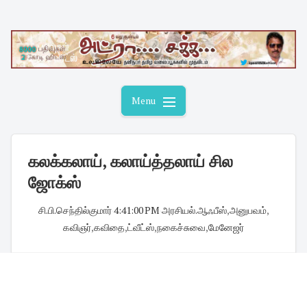
Skip
to
content
Menu
கலக்கலாய், கலாய்த்தலாய் சில
ஜோக்ஸ்
சி.பி.செந்தில்குமார்
·
4:41:00 PM
·
அரசியல்.ஆஃபீஸ்
,
அனுபவம்
,
கவிஞர்
,
கவிதை
,
ட்வீட்ஸ்
,
நகைச்சுவை
,
மேனேஜர்