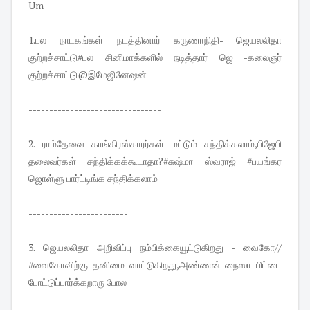
Um
1.பல நாடகங்கள் நடத்தினார் கருணாநிதி- ஜெயலலிதா
குற்றச்சாட்டு#பல சினிமாக்களில் நடித்தார் ஜெ -கலைஞர்
குற்றச்சாட்டு@இமேஜினேஷன்
--------------------------------
2. ராம்தேவை காங்கிரஸ்காரர்கள் மட்டும் சந்திக்கலாம்,பிஜேபி
தலைவர்கள் சந்திக்கக்கூடாதா?#சுஷ்மா ஸ்வராஜ் #பயங்கர
ஜொள்ளு பார்ட்டிங்க சந்திக்கலாம்
------------------------
3. ஜெயலலிதா அறிவிப்பு நம்பிக்கையூட்டுகிறது - வைகோ//
#வைகோவிற்கு தனிமை வாட்டுகிறது,அண்ணன் நைஸா பிட்டை
போட்டுப்பார்க்கறாரு போல