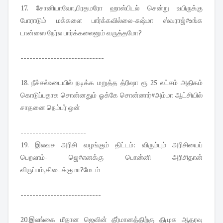
17. சோனியாவோ,பிரதமரோ ஹாஸ்பிடல் சென்று உயிருக்கு
போராடும் மக்களை பார்க்கவில்லை-சுஷ்மா ஸ்வராஜ்#உங்க
டான்ஸை நேர்ல பார்க்கலைனும் வருத்தமோ?
----------------------------
18. நீச்சல்உடையில் நடிக்க மறுத்த த்ரிஷா ரூ 25 லட்சம் அதிகம்
கொடுப்பதாக சொன்னதும் ஓக்கே சொன்னார்#அம்மா ஆட்சியில்
சாதனை நெம்பர் ஒன்
----------------------
19. இலவச அரிசி வழங்கும் திட்டம்: விரும்பும் அரிசியைப்
பெறலாம்- ஜெ#எனக்கு பொன்னி அரிசிதான்
விருப்பம்,கிடைக்குமா?மேடம்
---------------------------
20.இலங்கை மீதான ஜெவின் தீர்மானத்திற்கு திமுக ஆதரவு