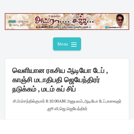
Skip
to
content
Menu
வெளியான ரகசிய ஆடியோ டேப் ,
காஞ்சி மடாதிபதி ஜெயேந்திரர்
நடுக்கம் , மடம் கப் சிப்
சி.பி.செந்தில்குமார்
·
8:10:00 AM
·
அனுபவம்
,
ஆடியோ டேப்
,
கலைஞர்
,
ஜூ வி
,
ஜெ
,
ஜெயேந்திரர்