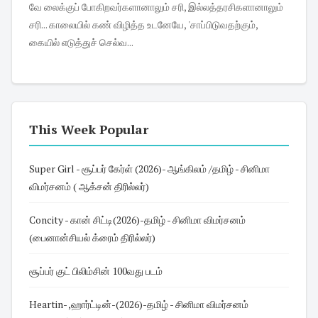
வே லைக்குப் போகிறவர்களானாலும் சரி, இல்லத்தரசிகளானாலும்
சரி... காலையில் கண் விழித்த உடனேயே, 'சாப்பிடுவதற்கும்,
கையில் எடுத்துச் செல்வ...
This Week Popular
Super Girl - சூப்பர் கேர்ள் (2026)- ஆங்கிலம் /தமிழ் - சினிமா
விமர்சனம் ( ஆக்சன் திரில்லர்)
Concity - கான் சிட்டி(2026)-தமிழ் - சினிமா விமர்சனம்
(பைனான்சியல் க்ரைம் திரில்லர்)
சூப்பர் குட் பிலிம்சின் 100வது படம்
Heartin- ,ஹார்ட்டின்-(2026)-தமிழ் - சினிமா விமர்சனம்