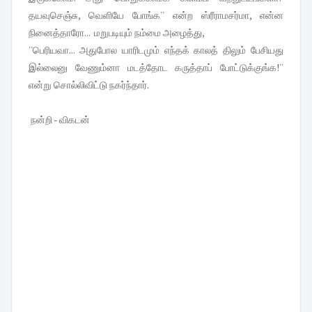
தயவுசெஞ்சு, வெளியே போங்க'' என்ற ஸ்ரீராமசர்மா, என்ன
நினைத்தாரோ... மறுபடியும் நம்மை அழைத்து,
''பெரியவா... அதுபோல யாரிடமும் எந்தக் காலத் திலும் பேசியது
இல்லைனு வேணும்னா மடத்தோட கருத்தாப் போட்டுக்குங்க!''
என்று சொல்லிவிட்டு நகர்ந்தார்.
நன்றி - விகடன்