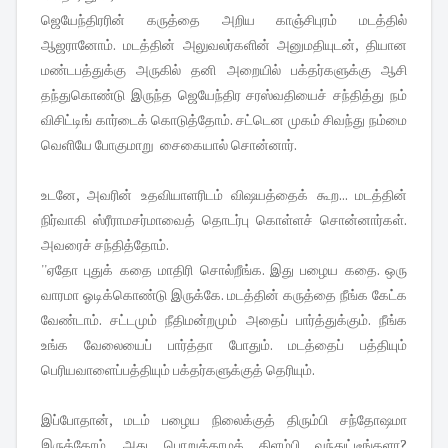
ஜெயேந்திரரின் கருத்தை அறிய காஞ்சிபுரம் மடத்தில்
ஆஜரானோம். மடத்தின் அலுவலர்களின் அனுமதியுடன், தியான
மண்டபத்துக்கு அருகில் தனி அறையில் பக்தர்களுக்கு ஆசி
தந்துகொண்டு இருந்த ஜெயேந்திர சரஸ்வதியைச் சந்தித்து நம்
விசிட்டிங் கார்டைக் கொடுத்தோம். சட்டென முகம் சிவந்து நம்மை
வெளியே போகுமாறு சைகையால் சொன்னார்.
உடனே, அவரின் உதவியாளரிடம் விஷயத்தைக் கூற... மடத்தின்
நிர்வாகி ஸ்ரீராமசர்மாவைத் தொடர்பு கொள்ளச் சொன்னார்கள்.
அவரைச் சந்தித்தோம்.
''ஏதோ புதுக் கதை மாதிரி சொல்றீங்க. இது பழைய கதை. ஒரு
வாரமா ஓடிக்கொண்டு இருக்கே. மடத்தின் கருத்தை நீங்க கேட்க
வேண்டாம். சட்டமும் நீதிமன்றமும் அதைப் பார்த்துக்கும். நீங்க
உங்க வேலையைப் பார்த்தா போதும். மடத்தைப் பத்தியும்
பெரியவாளைப்பத்தியும் பக்தர்களுக்குத் தெரியும்.
இப்போதான், மடம் பழைய நிலைக்குத் திரும்பி சந்தோஷமா
இருக்கோம். அது பொறுக்காமக் கிளம்பி வந்துட்டீங்களா?