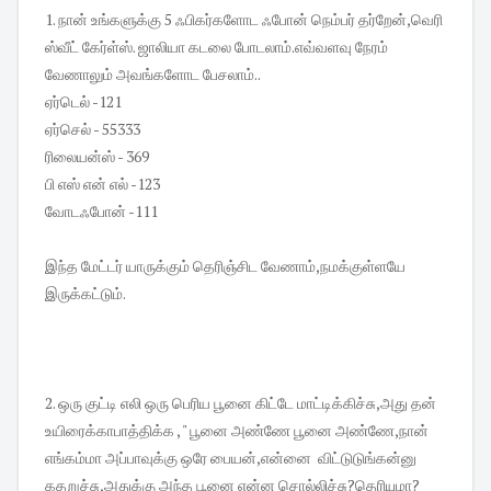
1. நான் உங்களுக்கு 5 ஃபிகர்களோட ஃபோன் நெம்பர் தர்றேன்,வெரி
ஸ்வீட் கேர்ள்ஸ். ஜாலியா கடலை போடலாம்.எவ்வளவு நேரம்
வேணாலும் அவங்களோட பேசலாம்..
ஏர்டெல் -121
ஏர்செல் - 55333
ரிலையன்ஸ் - 369
பி எஸ் என் எல் -123
வோடஃபோன் -111
இந்த மேட்டர் யாருக்கும் தெரிஞ்சிட வேணாம்,நமக்குள்ளயே
இருக்கட்டும்.
2. ஒரு குட்டி எலி ஒரு பெரிய பூனை கிட்டே மாட்டிக்கிச்சு,அது தன்
உயிரைக்காபாத்திக்க , " பூனை அண்ணே பூனை அண்ணே,நான்
எங்கம்மா அப்பாவுக்கு ஒரே பையன்,என்னை விட்டுடுங்கன்னு
கதறுச்சு,அதுக்கு அந்த பூனை என்ன சொல்லிச்சு?தெரியுமா?