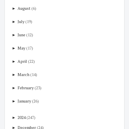
►
August
(6)
►
July
(19)
►
June
(12)
►
May
(17)
►
April
(22)
►
March
(14)
►
February
(23)
►
January
(26)
►
2024
(247)
►
December
(24)