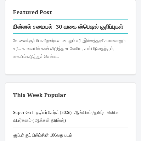
Featured Post
மின்னல் சமையல் -30 வகை ஸ்பெஷல் குறிப்புகள்
வே லைக்குப் போகிறவர்களானாலும் சரி, இல்லத்தரசிகளானாலும்
சரி... காலையில் கண் விழித்த உடனேயே, 'சாப்பிடுவதற்கும்,
கையில் எடுத்துச் செல்வ...
This Week Popular
Super Girl - சூப்பர் கேர்ள் (2026)- ஆங்கிலம் /தமிழ் - சினிமா
விமர்சனம் ( ஆக்சன் திரில்லர்)
சூப்பர் குட் பிலிம்சின் 100வது படம்