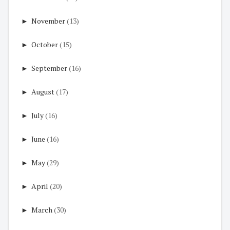
►
November
(13)
►
October
(15)
►
September
(16)
►
August
(17)
►
July
(16)
►
June
(16)
►
May
(29)
►
April
(20)
►
March
(30)