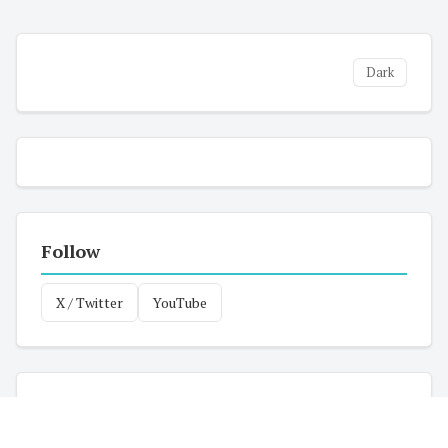
Dark
Follow
X / Twitter
YouTube