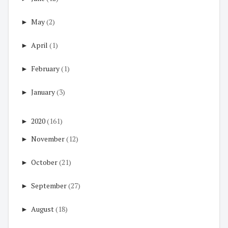
►
May
(2)
►
April
(1)
►
February
(1)
►
January
(3)
►
2020
(161)
►
November
(12)
►
October
(21)
►
September
(27)
►
August
(18)