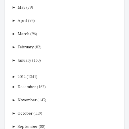
►
May
(79)
►
April
(93)
►
March
(96)
►
February
(82)
►
January
(130)
►
2012
(1241)
►
December
(162)
►
November
(143)
►
October
(119)
►
September
(88)