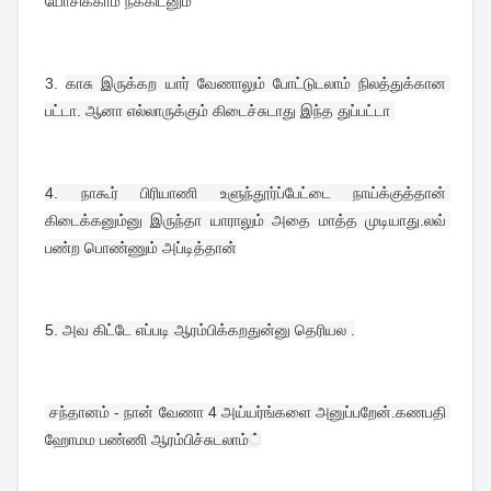
யோசிக்காம நக்கிடனும்
3. 
காசு இருக்கற யார் வேணாலும் போட்டுடலாம் நிலத்துக்கான 
பட்டா. ஆனா எல்லாருக்கும் கிடைச்சுடாது இந்த துப்பட்டா 
4. 
நாகூர் பிரியாணி உளுந்தூர்ப்பேட்டை நாய்க்குத்தான் 
கிடைக்கனும்னு இருந்தா யாராலும் அதை மாத்த முடியாது.லவ் 
பண்ற பொண்ணும் அப்டித்தான்
5. 
அவ கிட்டே எப்படி ஆரம்பிக்கறதுன்னு தெரியல .
 சந்தானம் - நான் வேணா 4 அய்யர்ங்களை அனுப்பறேன்.கணபதி 
ஹோமம பண்ணி ஆரம்பிச்சுடலாம்்