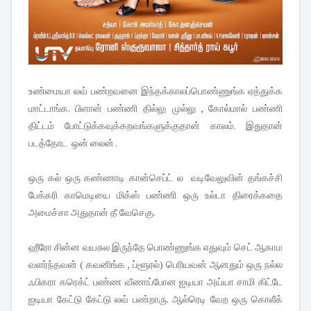
உண்மையா லவ் பண்றவனை இந்தக்காலப்பொண்ணுங்க ஏத்துக்க
மாட்டாங்க. பிளான் பண்ணி தில்லு முல்லு , கோல்மால் பண்ணி
திட்டம் போட்டுக்கவுக்கறவங்களுக்குதான் காலம். இதுதான்
படத்தோட ஒன் லைன் .
ஒரு கல் ஒரு கண்ணாடி கான்செப்ட் ல வடிவேலுவின் தங்கச்சி
பேக்கரி காமெடியை மிக்ஸ் பண்ணி ஒரு உல்டா திரைக்கதை
அமைச்சா அதுதான் தீ வேசெகு.
ஹீரோ சின்ன வயசுல இருந்தே பொண்ணுங்க எதுவும் செட் ஆகாம
வளர்ந்தவன் ( கவனிங்க , ப்ளூரல்) பெரியவன் ஆனதும் ஒரு நல்ல
ஃபிகரா கரெக்ட் பண்ண வீணாப்போன ஐடியா அய்யா சாமி கிட்டே
ஐடியா கேட்டு கேட்டு லவ் பண்றாரு. ஆல்ரெடி வேற ஒரு கொலீக்