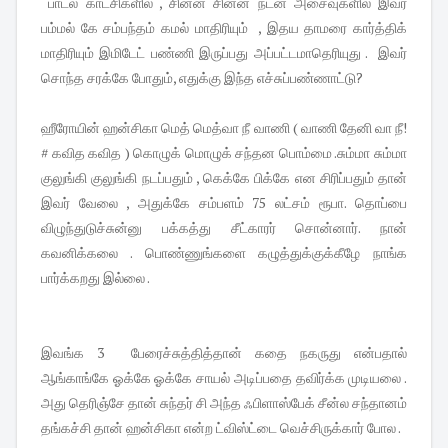
பாடல் காட்சிகளில் , சின்ன சின்ன நடன அசைவுகளில் இவர்
பம்மல் கே சம்பந்தம் கமல் மாதிரியும் , இதய தாமரை கார்த்திக்
மாதிரியும் இமிடேட் பண்ணி இருப்பது அப்பட்டமாதெரியுது . இவர்
சொந்த சரக்கே போதும், எதுக்கு இந்த எச்சுப்பண்ணாட்டு?
ஹீரோயின் ஹன்சிகா மெத் மெத்வா நீ வாணி ( வாணி தேனி வா நீ!
# கவித கவித ) கொழுக் மொழுக் சந்தன பொம்மை .சும்மா சும்மா
குலுங்கி குலுங்கி நடப்பதும் , கெக்கே பிக்கே என சிரிப்பதும் தான்
இவர் வேலை , அதுக்கே சம்பளம் 75 லட்சம் ரூபா. தொப்பை
விழுந்துடுச்சுன்னு பக்கத்து சீட்காரர் சொன்னார். நான்
கவனிக்கலை . பொண்ணுங்களை கழுத்துக்குக்கீழே நாங்க
பார்க்கறது இல்லை .
இவங்க 3 பேரைச்சுத்தித்தான் கதை நகருது என்பதால்
ஆங்காங்கே ஓக்கே ஓக்கே சாயல் அடிப்பதை தவிர்க்க முடியலை .
அது தெரிஞ்சே தான் சுந்தர் சி அந்த ஃபிளாஸ்பேக் சீன்ல சந்தானம்
தங்கச்சி தான் ஹன்சிகா என்ற ட்விஸ்ட்டை வெச்சிருக்கார் போல .