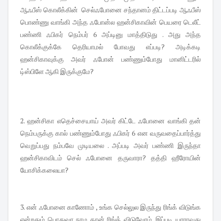
ஆஃபீஸ் கொலீக்கின் செல்ஃபோனை சந்தானம் திட்டப்படி ஆஃபீஸ்
பொண்ணு வாங்கி அந்த ஃபோன்ல ஹன்சிகாவின் பெயரை டெலீட்
பண்ணி ஃபிகர் நெம்பர் 6 அப்டினு மாத்திடுது . அது அந்த
கொலீக்குக்கே தெரியாமல் போவது எப்படி? அடிக்கடி
ஹன்சிகாவுக்கு அவர் ஃபோன் பண்ணும்போது மானிட்டரில்
டி்ஸ்பிளே ஆகி இருக்குமே?
2. ஹன்சிகா எதெச்சையாய் அவர் கிட்டே ஃபோனை வாங்கி தன்
நெம்பருக்கு கால் பண்ணும்போது ஃபிகர் 6 என வருவதைப்பார்த்து
வெறுப்பது நம்பவே முடியலை . அப்படி அவர் பண்ணி இருந்தா
ஹன்சிகாவிடம் செல் ஃபோனை தருவாரா? தத்தி ஹீரோயின்
யோசிக்கலையா?
3. என் ஃபோனை காணோம் , உங்க செல்லுல இருந்து ரிங்க் விடுங்க
என்றதும் பொதுவா நாம தான் ரிங்க் விடுவோம். இப்படி யாராவது