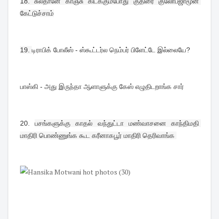
18. 
சுல்தானே காஞ்சு கிடக்கும்போது குதிரை குலோப்ஜாமூன் 
கேட்டுச்சாம்
19. 
டிராபிக் போலீஸ் - ஸ்கூட்டர்ல நெம்பர் பிளேட்டே இல்லையே?  
பாஸ்கி - அது இருந்தா ஆளாளுக்கு கேஸ் எழுதிடறாங்க சார்
20. 
பசங்களுக்கு காதல் வந்துட்டா மண்வாசனை காந்திமதி 
மாதிரி பொண்ணுங்க கூட கரீனாகபூர் மாதிரி தெரிவாங்க 