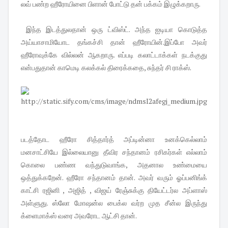
லவ் பண்ற ஹீரோயினை பிளான் போட்டு தன் பக்கம் இழுக்கறாரு.
இந்த இடத்துலதான் ஒரு ட்விஸ்ட். அந்த ஐடியா கொடுத்த
அய்யாசாமியோட தங்கச்சி தான் ஹீரோயின்.இப்போ அவர்
ஹீரோவுக்கே வில்லன் ஆகறாரு. எப்படி கலாட்டாக்கள் நடக்குது
என்பதுதான் காமெடி கலக்கல் திரைக்கதை, சுந்தர் சி ராக்ஸ்.
படத்தோட ஹீரோ சித்தார்த் அப்டின்னா உனக்கெல்லாம்
மனசாட்சியே இல்லையானு தீவிர சந்தானம் ரசிகர்கள் எல்லாம்
கொலை பண்ண வந்துடுவாங்க, அதனால உண்மையை
ஒத்துக்கறேன். ஹீரோ சந்தானம் தான். அவர் வரும் ஓப்பனிங்க்
காட்சி ரஜினி , அஜித் , விஜய் ரேஞ்சுக்கு தியேட்டர்ல அப்ளாஸ்
அள்ளுது. ஸ்லோ மோஷன்ல பைக்ல வர்ற முத சீன்ல இருந்து
க்ளைமாக்ஸ் வரை அவரோட ஆட்சி தான்.