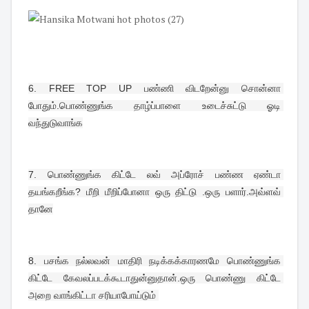
6. 
FREE TOP UP பண்ணி விடறேன்னு சொன்னா 
போதும்.பொண்ணுங்க தாழ்ப்பாளை உடைச்சுட்டு ஓடி 
வந்துடுவாங்க
7. 
பொண்ணுங்க கிட்டே லவ் அப்ரோச் பண்ண ஏண்டா 
தயங்கறீங்க? மீறி மீறிப்போனா ஒரு திட்டு .ஒரு பளார்.அவ்ளவ் 
தானே
8. 
பசங்க நல்லவன் மாதிரி நடிக்கக்காரணமே பொண்ணுங்க 
கிட்டே கேவலப்படக்கூடாதுன்னுதான்.ஒரு பொண்ணு கிட்டே 
அறை வாங்கிட்டா சரியாபோய்டும் 