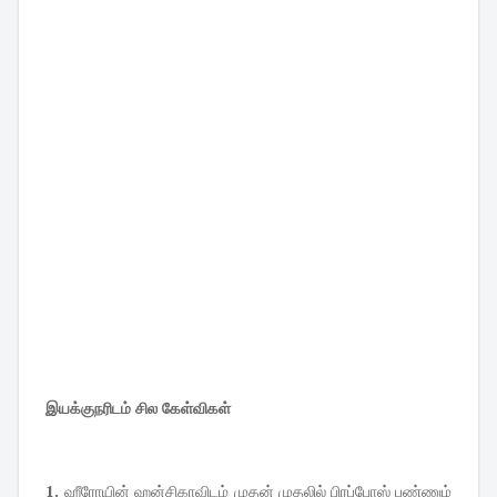
இயக்குநரிடம் சில கேள்விகள்
1.
ஹீரோயின் ஹன்சிகாவிடம் முதன் முதலில் பிரப்போஸ் பண்ணும்