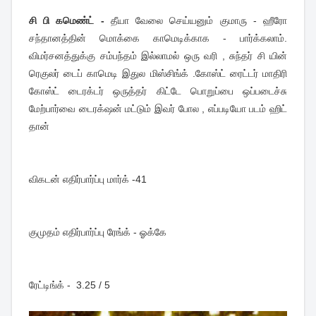
சி பி கமெண்ட் -
 தீயா வேலை செய்யனும் குமாரு
 - ஹீரோ 
சந்தானத்தின் மொக்கை காமெடிக்காக - பார்க்கலாம். 
விமர்சனத்துக்கு சம்பந்தம் இல்லாமல் ஒரு வரி , சுந்தர் சி யின் 
ரெகுலர் டைப் காமெடி இதுல மிஸ்சிங்க் .கோஸ்ட் ரைட்டர் மாதிரி 
கோஸ்ட் டைரக்டர் ஒருத்தர் கிட்டே பொறுப்பை ஒப்படைச்சு 
மேற்பார்வை டைரக்‌ஷன் மட்டும் இவர் போல , எப்படியோ படம் ஹிட் 
தான் 
விகடன் எதிர்பார்ப்பு மார்க் -41
குமுதம் எதிர்பார்ப்பு ரேங்க் - ஓக்கே 
ரேட்டிங்க் -  3.25 / 5 