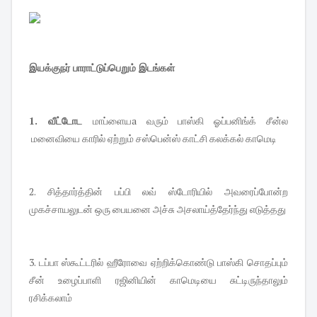
இயக்குநர் பாராட்டுப்பெறும் இடங்கள்
1. வீட்டோட
மாப்ளையa வரும் பாஸ்கி ஓப்பனிங்க் சீன்ல
மனைவியை காரில் ஏற்றும் சஸ்பென்ஸ் காட்சி கலக்கல் காமெடி
2. சித்தார்த்தின் பப்பி லவ் ஸ்டோரியில் அவரைப்போன்ற
முகச்சாயலுடன் ஒரு பையனை அச்சு அசலாய்த்தேர்ந்து எடுத்தது
3. டப்பா ஸ்கூட்டரில் ஹீரோவை ஏற்றிக்கொண்டு பாஸ்கி சொதப்பும்
சீன் உழைப்பாளி ரஜினியின் காமெடியை சுட்டிருந்தாலும்
ரசிக்கலாம்