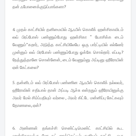
தன் ஃபோனைக்குடுப்பாங்களா?
4. முதல் காட்சியில் தனிமையில் ஆஃபீஸ் கொலீக் ஹன்சிகாவிடம்
லவ் பிரப்போஸ் பண்ணும்போது ஹன்சிகா “ யோசிக்க டைம்
வேணும்”கறார், அடுத்த காட்சியிலேயே ஒரு பார்ட்டியில் எல்லோர்
முன்னும் லவ் பிரபோஸ் பண்ணும்போது ஓக்கே சொல்றார். எப்படி?
நேத்துத்தானே சொன்னேன், டைம் வேணும்னு அப்டினு ஹீரோயின்
ஏன் கேட்கலை?
5. தன்னிடம் லவ் பிரப்போஸ் பண்ணின ஆஃபீஸ் கொலீக் நல்லவர்,
ஹீரோவின் சதியால் தான் அப்படி ஆச்சு என்றதும் ஹீரோயினுக்கு
அவர் மேல் சிம்ப்பதியும் வர்லை , அவர் கிட்டே மன்னிப்பு கேட்கவும்
தோணலை, ஏன்?
6. அண்ணன் தங்கச்சி செண்ட்டிமெண்ட் காட்சியில் கூட
ஹன்சிகாவுக்கு லோ கட் ஜாக்கெட்டில் குனியும் காட்சி , ஒரு