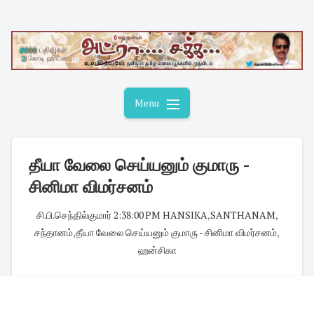
Skip
to
content
Menu
தீயா வேலை செய்யனும் குமாரு -
சினிமா விமர்சனம்
சி.பி.செந்தில்குமார்
·
2:38:00 PM
·
HANSIKA
,
SANTHANAM
,
சந்தானம்
,
தீயா வேலை செய்யனும் குமாரு - சினிமா விமர்சனம்
,
ஹன்சிகா