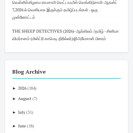
வெள்ளிக்கிழமை ராமசாமி வெட்டாஃபீஸ் வெங்கிடுசாமி-ஆகஸ்ட்
7,2026 ல் வெளியாக இருக்கும் தமிழ்ப்படங்கள் - ஒரு
முன்னோட்டம்
THE SHEEP DETECTIVES (2026)-ஆங்கிலம் /தமிழ் - சினிமா
விமர்சனம் (மிஸ்ட்ரி காமெடி திரில்லர்)@அமேசான் பிரைம்
Blog Archive
►
2026
(184)
►
August
(7)
►
July
(31)
►
June
(18)