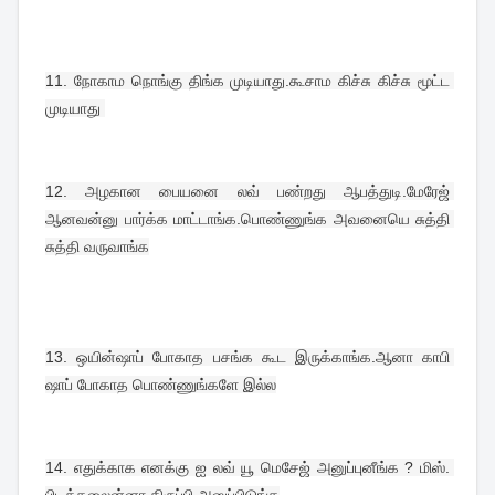
11. 
நோகாம நொங்கு திங்க முடியாது.கூசாம கிச்சு கிச்சு மூட்ட 
முடியாது 
12. 
அழகான பையனை லவ் பண்றது ஆபத்துடி.மேரேஜ் 
ஆனவன்னு பார்க்க மாட்டாங்க.பொண்ணுங்க அவனையெ சுத்தி 
சுத்தி வருவாங்க
13. 
ஒயின்ஷாப் போகாத பசங்க கூட இருக்காங்க.ஆனா காபி 
ஷாப் போகாத பொண்ணுங்களே இல்ல
14. 
எதுக்காக எனக்கு ஐ லவ் யூ மெசேஜ் அனுப்புனீங்க ? மிஸ். 
பிடிக்கலைன்னா திருப்பி அனுப்பிடுங்க