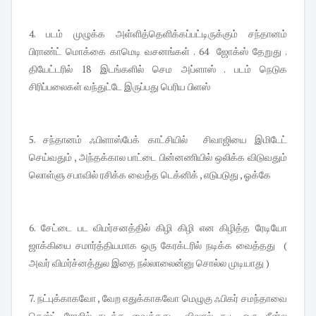
4. படம் முழுக்க அள்ளித்தெளிக்கப்பட்டிருக்கும் சந்தானம்
பிராண்ட் மொக்கை காமெடி வசனங்கள் . 64 ஜோக்ஸ் தேறுது .
தியேட்டரில் 18 இடங்களில் செம அப்ளாஸ் . படம் நெடுக
சிரிப்பலைகள் வந்துட்டே இருப்பது பெரிய பிளஸ்
5. சந்தானம் ஃபிளாஸ்பேக் காட்சியில் சிவாஜியை இமிடேட்
செய்வதும் , அந்தக்கால பாட்டை பின்னணியில் ஒலிக்க விடுவதும்
லொள்ளு சபாவில் ரசிக்க வைத்த டெக்னிக் , எடுபடுது , ஓக்கே
6. சேட்டை பட விமர்சனத்தில் கிழி கிழி என கிழித்த ரேடியோ
ஜாக்கியை சமார்த்தியமாக ஒரு கேரக்டரில் நடிக்க வைத்தது (
அவர் விமர்ச்னத்துல இதை நல்லாலைன்னு சொல்ல முடியாது )
7. நட்புக்காகவோ , வேற எதுக்காகவோ மெழுகு ஃபிகர் சமந்தாவை
கெஸ்ட் ரோலில் நடிக்க வைத்தது . விஷால் கூட ஒரு சீன்ல