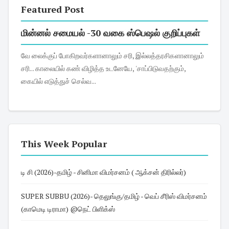
Featured Post
மின்னல் சமையல் -30 வகை ஸ்பெஷல் குறிப்புகள்
வே லைக்குப் போகிறவர்களானாலும் சரி, இல்லத்தரசிகளானாலும்
சரி... காலையில் கண் விழித்த உடனேயே, 'சாப்பிடுவதற்கும்,
கையில் எடுத்துச் செல்வ...
This Week Popular
டி சி (2026)-தமிழ் - சினிமா விமர்சனம் ( ஆக்சன் திரில்லர்)
SUPER SUBBU (2026)- தெலுங்கு/தமிழ் - வெப் சீரிஸ் விமர்சனம்
(காமெடி டிராமா) @நெட் பிளிக்ஸ்