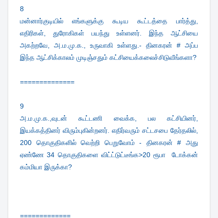
8
மன்னார்குடியில் எங்களுக்கு கூடிய கூட்டத்தை பார்த்து,
எதிரிகள், துரோகிகள் பயந்து உள்ளனர். இந்த ஆட்சியை
அகற்றவே, அ.ம.மு.க., உருவாகி உள்ளது.- தினகரன் # அப்ப
இந்த ஆட்சிக்காலம் முடிஞ்சதும் கட்சியைக்கலைச்சிடுவீங்களா?
==============
9
அ.ம.மு.க.,வுடன் கூட்டணி வைக்க, பல கட்சியினர்,
இயக்கத்தினர் விரும்புகின்றனர். எதிர்வரும் சட்டசபை தேர்தலில்,
200 தொகுதிகளில் வெற்றி பெறுவோம் - தினகரன் # அது
ஏண்ணே 34 தொகுதிகளை விட்ட்டுட்டீங்க>20 ரூபா டோக்கன்
கம்மியா இருக்கா?
=============