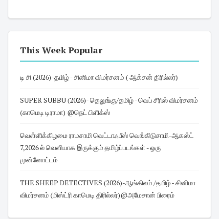
This Week Popular
டி சி (2026)-தமிழ் - சினிமா விமர்சனம் ( ஆக்சன் திரில்லர்)
SUPER SUBBU (2026)- தெலுங்கு/தமிழ் - வெப் சீரிஸ் விமர்சனம்
(காமெடி டிராமா) @நெட் பிளிக்ஸ்
வெள்ளிக்கிழமை ராமசாமி வெட்டாஃபீஸ் வெங்கிடுசாமி-ஆகஸ்ட்
7,2026 ல் வெளியாக இருக்கும் தமிழ்ப்படங்கள் - ஒரு
முன்னோட்டம்
THE SHEEP DETECTIVES (2026)-ஆங்கிலம் /தமிழ் - சினிமா
விமர்சனம் (மிஸ்ட்ரி காமெடி திரில்லர்)@அமேசான் பிரைம்