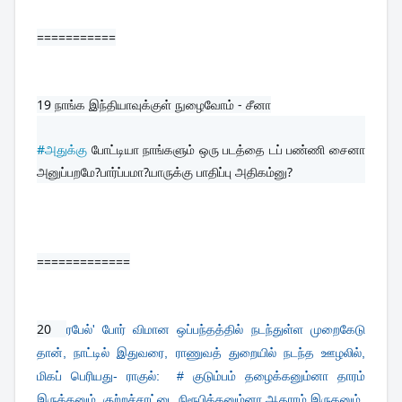
===========
19 
நாங்க இந்தியாவுக்குள் நுழைவோம் - சீனா
#அதுக்கு
 போட்டியா நாங்களும் ஒரு படத்தை டப் பண்ணி சைனா 
அனுப்பறமே?பார்ப்பமா?யாருக்கு பாதிப்பு அதிகம்னு?
=============
20  
ரபேல்' போர் விமான ஒப்பந்தத்தில் நடந்துள்ள முறைகேடு
தான், நாட்டில் இதுவரை, ராணுவத் துறையில் நடந்த ஊழலில்,
மிகப் பெரியது-
ராகுல்:
# குடும்பம் தழைக்கனும்னா தாரம்
இருக்கனும், குற்றச்சாட்டை நிரூபிக்கனும்னா ஆதாரம் இருகனும்