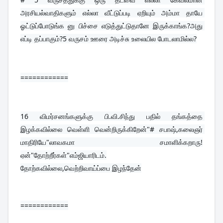
அரசியல்வாதிகளும் எல்லா வீட்டுப்படி ஏறியும் அம்மா தாயே 
ஓட்டுப்போடுங்க னு பிச்சை எடுத்துட்டுதானே இருக்காங்க?அது 
எப்டி தப்பாகும்?5 வருசம் ஊரை அடிச்சு உலையில போடலாமில்ல?
============
16 
விமர்சனங்களுக்கு பி.வி.சிந்து பதில் தங்கத்தை 
இழக்கவில்லை வெள்ளி வென்றிருக்கிறேன்"# சபாஷ்,கலைஞர் 
மாதிரியே"லாவகமா சமாளிக்கறாரு!
ஏன்"தோற்றீர்கள்"எம்ஜியாரிடம்.
தோற்கவில்லை,வெற்றிவாய்ப்பை இழந்தேன்
============