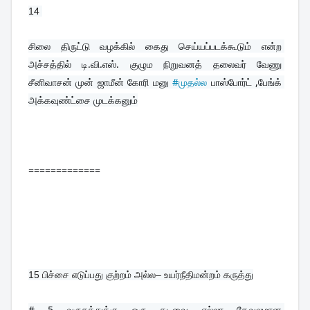
14 
சிலை திருட்டு வழக்கில் கைது செய்யப்படக்கூடும் என்ற 
அச்சத்தில் டி.வி.எஸ். குழும நிறுவனத் தலைவர் வேணு 
சீனிவாசன் முன் ஜாமீன் கோரி மனு 
#முதல்ல
 பாஸ்போர்ட் ,பேங்க் 
அக்கவுண்ட்சை முடக்கனும்
=============
15 
பிச்சை எடுப்பது குற்றம் அல்ல– உயர்நீதிமன்றம் கருத்து
# 5 வருசத்துக்கு ஒரு தடவை எல்லா கேவலமான 