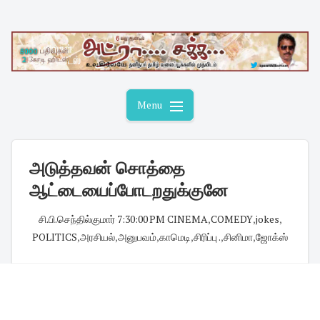
Skip
to
content
Menu
அடுத்தவன் சொத்தை
ஆட்டையைப்போடறதுக்குனே
சி.பி.செந்தில்குமார்
·
7:30:00 PM
·
CINEMA
,
COMEDY
,
jokes
,
POLITICS
,
அரசியல்
,
அனுபவம்
,
காமெடி
,
சிரிப்பு .
,
சினிமா
,
ஜோக்ஸ்