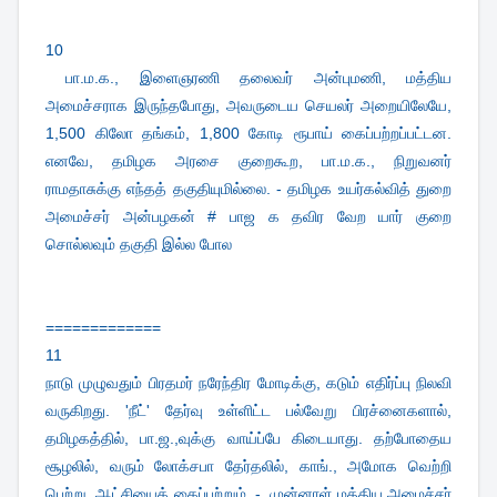
10
பா.ம.க., இளைஞரணி தலைவர் அன்புமணி, மத்திய
அமைச்சராக இருந்தபோது, அவருடைய செயலர் அறையிலேயே,
1,500 கிலோ தங்கம், 1,800 கோடி ரூபாய் கைப்பற்றப்பட்டன.
எனவே, தமிழக அரசை குறைகூற, பா.ம.க., நிறுவனர்
ராமதாசுக்கு எந்தத் தகுதியுமில்லை. - தமிழக உயர்கல்வித் துறை
அமைச்சர் அன்பழகன் # பாஜ க தவிர வேற யார் குறை
சொல்லவும் தகுதி இல்ல போல
=============
11
நாடு முழுவதும் பிரதமர் நரேந்திர மோடிக்கு, கடும் எதிர்ப்பு நிலவி
வருகிறது. 'நீட்' தேர்வு உள்ளிட்ட பல்வேறு பிரச்னைகளால்,
தமிழகத்தில், பா.ஜ.,வுக்கு வாய்ப்பே கிடையாது. தற்போதைய
சூழலில், வரும் லோக்சபா தேர்தலில், காங்., அமோக வெற்றி
பெற்று, ஆட்சியைக் கைப்பற்றும். - முன்னாள் மத்திய அமைச்சர்