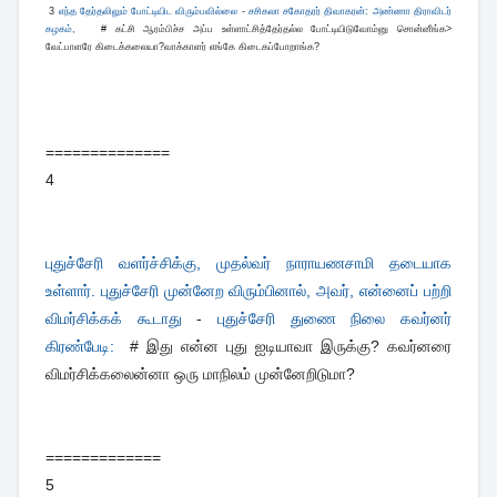
3
எந்த தேர்தலிலும் போட்டியிட விரும்பவில்லை
-
சசிகலா சகோதரர் திவாகரன்: அண்ணா திராவிடர்
கழகம்,
# கட்சி ஆரம்பிச்ச அப்ப உள்ளாட்சித்தேர்தல்ல போட்டியிடுவோம்னு சொன்னீங்க>
வேட்பாளரே கிடைக்கலையா?வாக்காளர் எங்கே கிடைகப்போறாங்க?
==============
4
புதுச்சேரி வளர்ச்சிக்கு, முதல்வர் நாராயணசாமி தடையாக
உள்ளார். புதுச்சேரி முன்னேற விரும்பினால், அவர், என்னைப் பற்றி
விமர்சிக்கக் கூடாது
-
புதுச்சேரி துணை நிலை கவர்னர்
கிரண்பேடி:
# இது என்ன புது ஐடியாவா இருக்கு? கவர்னரை
விமர்சிக்கலைன்னா ஒரு மாநிலம் முன்னேறிடுமா?
=============
5