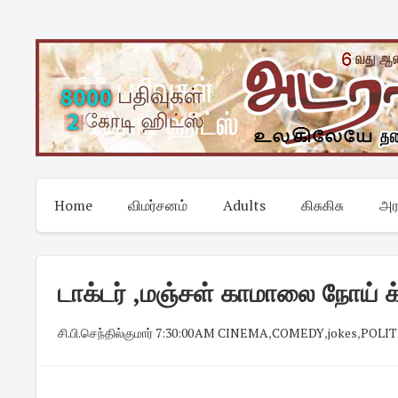
Skip
to
content
Home
விமர்சனம்
Adults
கிசுகிசு
அர
டாக்டர் ,மஞ்சள் காமாலை நோய் க்
சி.பி.செந்தில்குமார்
·
7:30:00 AM
·
CINEMA
,
COMEDY
,
jokes
,
POLIT