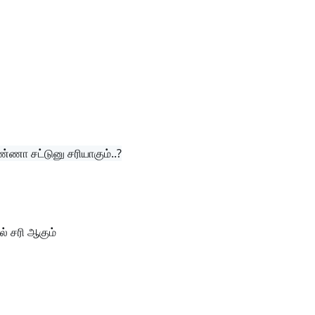
பண்ணா சட்டுனு சரியாகும்..?
ில் சரி ஆகும்