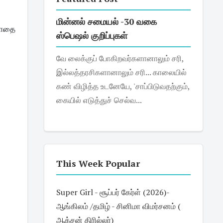
மின்னல் சமையல் -30 வகை
பாதை 
ஸ்பெஷல் குறிப்புகள்
வே லைக்குப் போகிறவர்களானாலும் சரி,
இல்லத்தரசிகளானாலும் சரி... காலையில்
கண் விழித்த உடனேயே, 'சாப்பிடுவதற்கும்,
கையில் எடுத்துச் செல்வ...
This Week Popular
Super Girl - சூப்பர் கேர்ள் (2026)-
ஆங்கிலம் /தமிழ் - சினிமா விமர்சனம் (
ஆக்சன் திரில்லர்)