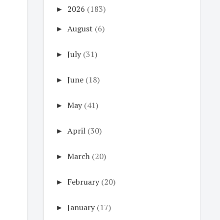
►
2026
(183)
►
August
(6)
►
July
(31)
►
June
(18)
►
May
(41)
►
April
(30)
►
March
(20)
►
February
(20)
►
January
(17)