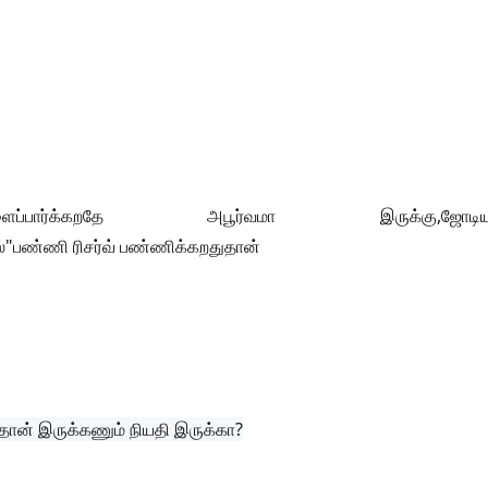
ர்க்கறதே அபூர்வமா இருக்கு,ஜோடியா
ஸ்"பண்ணி ரிசர்வ் பண்ணிக்கறதுதான்
தான் இருக்கணும் நியதி இருக்கா?