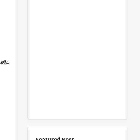
வே 
Featured Post