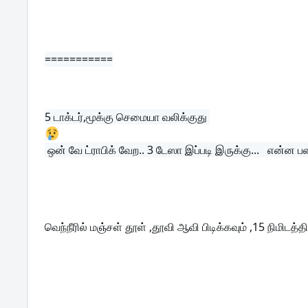
===========
5 
டாக்டர்,மூக்கு செமையா வலிக்குது 
 ஒன் வே ட்ராபிக் வேற.. 3 டேஸா இப்படி இருக்கு...   என்ன 
வெந்நீரில் மஞ்சள் தூள் ,தூவி ஆவி பிடிக்கவும் ,15 நிமிடத்த