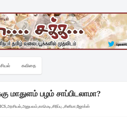
சியல்
கவிதை
கு மாதுளம் பழம் சாப்பிடலாமா?
ICS
,
அரசியல்
,
அனுபவம்
,
காமெடி
,
சிரிப்பு .
,
சினிமா
,
ஜோக்ஸ்