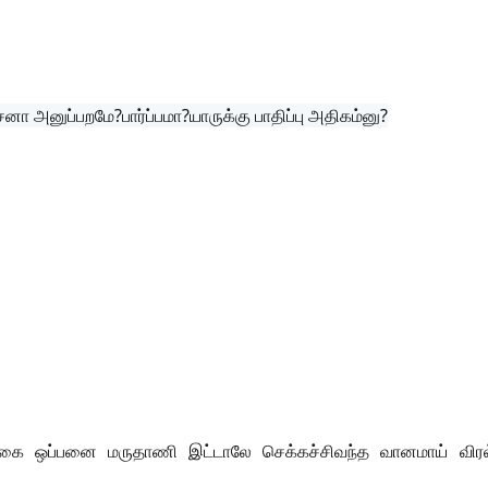
னா அனுப்பறமே?பார்ப்பமா?யாருக்கு பாதிப்பு அதிகம்னு?
கை ஒப்பனை மருதாணி இட்டாலே செக்கச்சிவந்த வானமாய் விரல்