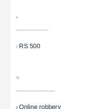
ஃ
===============
RS 500
7
அ
==================
Online robbery
8