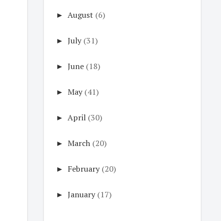
►
August
(6)
►
July
(31)
►
June
(18)
►
May
(41)
►
April
(30)
►
March
(20)
►
February
(20)
►
January
(17)