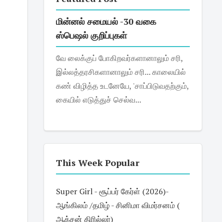
மின்னல் சமையல் -30 வகை
ஸ்பெஷல் குறிப்புகள்
வே லைக்குப் போகிறவர்களானாலும் சரி,
இல்லத்தரசிகளானாலும் சரி... காலையில்
கண் விழித்த உடனேயே, 'சாப்பிடுவதற்கும்,
கையில் எடுத்துச் செல்வ...
This Week Popular
Super Girl - சூப்பர் கேர்ள் (2026)-
ஆங்கிலம் /தமிழ் - சினிமா விமர்சனம் (
ஆக்சன் திரில்லர்)