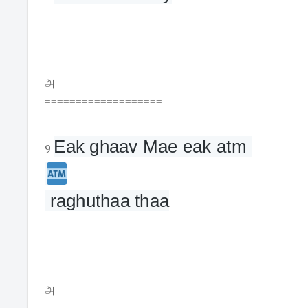
அ
===================
Eak ghaav Mae eak atm 
9
 raghuthaa thaa
அ