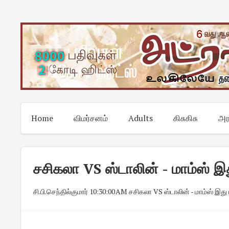
Skip
to
content
Home
விமர்சனம்
Adults
கிசுகிசு
அர
சசிகலா VS ஸ்டாலின் - மாம்ஸ் இது
சி.பி.செந்தில்குமார்
·
10:30:00 AM
·
சசிகலா VS ஸ்டாலின் - மாம்ஸ் இது ம