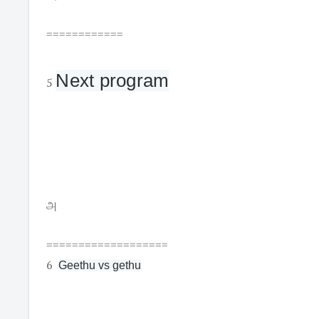
============
Next program
5
அ
===================
6
Geethu vs gethu