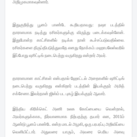
அறிமுகமாகவுள்ளார்.
இதுகுறித்து பூனம் பாண்டே கூறியதாவது: நஷா படத்தில்
தாராளமாக நடித்து ரசிகர்களுக்கு விருந்து படைக்கவுள்ளேன்.
இதுபோன்ற காட்சிகளில் நடிக்க நான் கூச்சப்படுவதில்லை.
ரசிகர்களை திருப்திபடுத்துவதே எனது நோக்கம். மஹாபலேஸ்வரில்
இப்போது ஷூட்டிங் நடைபெற்று வருகிறது என்றார் அவர்.
தாராளமான காட்சிகள் என்பதால் ஹோட்டல் அறைகளில் ஷூட்டிங்
நடைபெற்று வருகிறது என்கிறார் படத்தின் இயக்குநர் அமித்
சக்சேனா. இவர்தான் ஜிஸ்ம் பட புகழ் இயக்குநர் ஆவார்.
இந்திய கிரிக்கெட் அணி உலக கோப்பையை வென்றால்,
அவர்களுக்காக, நிர்வாணமாக நிற்பதற்கு தயார் என, 2011ம்
ஆண்டு பூனம் பாண்டே என்ற மாடல் அழகி, ஒரு பரபரப்பு அறிவிப்பை
வெளியிட்டார். அதுவரை யாரும், அவரை பெரிய அளவு