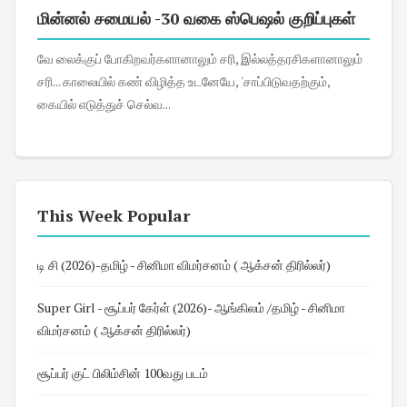
மின்னல் சமையல் -30 வகை ஸ்பெஷல் குறிப்புகள்
வே லைக்குப் போகிறவர்களானாலும் சரி, இல்லத்தரசிகளானாலும்
சரி... காலையில் கண் விழித்த உடனேயே, 'சாப்பிடுவதற்கும்,
கையில் எடுத்துச் செல்வ...
This Week Popular
டி சி (2026)-தமிழ் - சினிமா விமர்சனம் ( ஆக்சன் திரில்லர்)
Super Girl - சூப்பர் கேர்ள் (2026)- ஆங்கிலம் /தமிழ் - சினிமா
விமர்சனம் ( ஆக்சன் திரில்லர்)
சூப்பர் குட் பிலிம்சின் 100வது படம்