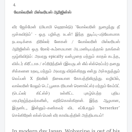
4.
வோல்வரின் மிஸ்டீரியஸ் ஆரிஜின்ஸ்
வீர ஜேக்மேன் (மியாமி ஹெரால்டு) "வோல்வரின் நுழைந்து தீ
மூச்சுவிடும்" - ஒரு பழிக்கு உடன்! இந்த துடிப்பு-படுவேகமாக
நடவடிக்கை திரில்லர் லோகன் / வோல்வரின் மிஸ்டீரியஸ்
ஆரிஜின்ஸ் ஒரு ரேஸர்-கூர்மையான அடமண்டியத்தால் நகங்கள்
மூழ்கிவிடும்: அவரது epically வன்முறை மற்றும் காதல் கடந்த,
விக்டர் கிரீட்டாக / சப்ரிடூத்தின் (இவருடன் லீவ் ஸ்க்ரெய்பர்) தனது
சிக்கலான உறவு, மற்றும் அவரது விடுக்கிறது என்று அச்சுறுத்தும்
வெப்பன் X நிரலின் நிலையான கோபத்திலிருந்து. வழியில்,
வால்வரின் மேலும் டெட்பூலாக (ரியான் ரெனால்ட்ஸ்) மற்றும் கேம்பிட்
(டெய்லர் கிட்ஸ்ச்) உள்ளிட்ட புகழ்பெற்ற புதிய
மரபுபிறழ்ந்தவர்களின், எதிர்கொள்கிறான். இந்த ஆழமான,
இருண்ட, இன்னும்-கண்கவர் விட எப்போதும் "berserker"
செல்கிறேன் எக்ஸ் மென் வீர காவியத்தின் அத்தியாயம்!
In modern day Japan, Wolverine is out of his