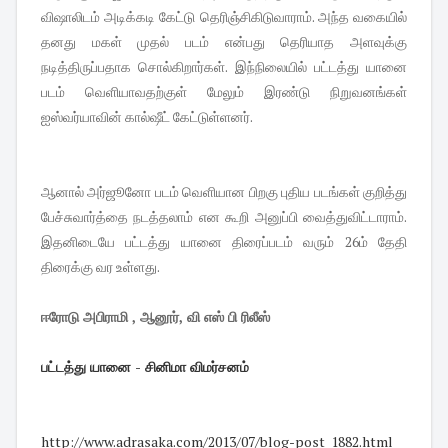
விஷாலிடம் அடிக்கடி கேட்டு தெரிஞ்சிகிடுவாராம். அந்த வகையில்
தனது மகள் முதல் படம் என்பது தெரியாத அளவுக்கு
நடித்திருப்பதாக சொல்கிறார்கள். இந்நிலையில் பட்டத்து யானை
படம் வெளியாவதற்குள் மேலும் இரண்டு நிறுவனங்கள்
ஐஸ்வர்யாவின் கால்ஷீட் கேட்டுள்ளனர்.
ஆனால் அர்ஜூனோ படம் வெளியான பிறகு புதிய படங்கள் குறித்து
பேச்சுவார்த்தை நடத்தலாம் என கூறி அனுப்பி வைத்துவிட்டாராம்.
இதனிடையே பட்டத்து யானை திரைப்படம் வரும் 26ம் தேதி
திரைக்கு வர உள்ளது.
ஈரோடு அபிராமி , ஆனூர், வி எஸ் பி ரிலீஸ்
பட்டத்து யானை - சினிமா விமர்சனம்
http://www.adrasaka.com/2013/
07/blog-post_1882.html