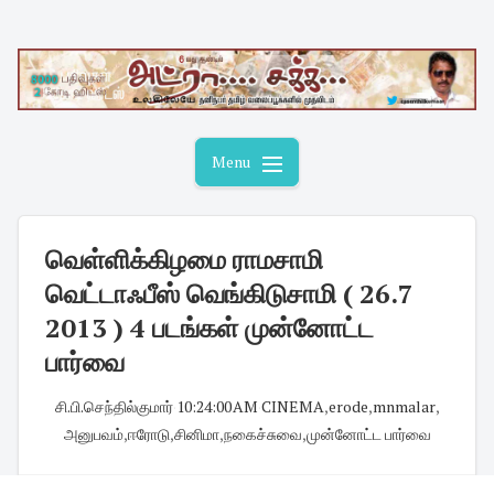
Skip
to
content
Menu
வெள்ளிக்கிழமை ராமசாமி
வெட்டாஃபீஸ் வெங்கிடுசாமி ( 26.7
2013 ) 4 படங்கள் முன்னோட்ட
பார்வை
சி.பி.செந்தில்குமார்
·
10:24:00 AM
·
CINEMA
,
erode
,
mnmalar
,
அனுபவம்
,
ஈரோடு
,
சினிமா
,
நகைச்சுவை
,
முன்னோட்ட பார்வை