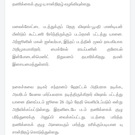
தணிக்கைக் குழு யு சான்றிதழ் வழங்கியுள்ளது.
மலைக்கோட்டை படத்துக்குப் பிறகு விஷால்-பூபதி பாண்டியன்
மீண்டும் கூட்டணி சேர்ந்திருக்கும் படம்தான் பட்டத்து யானை.
அர்ஜூனின் மகள் ஐஸ்வர்யா, இந்தப் படத்தின் மூலம் நாயகியாக
அறிமுகமாகிறார். மைக்கேல் ராயப்பனின் குளோபல்
இன்போடைன்மெண்ட் நிறுவனம் தயாரிக்கிறது. தமன்
இசையமைத்துள்ளார்.
நகைச்சுவை நடிகர் சந்தானம் ஹோட்டல் அதிபராக நடிக்க,
அவரிடம் வேலை பார்ப்பவராக நடித்திருக்கிறார் விஷால். பட்டத்து
யானை திரைப்படம் ஜூலை 26 ஆம் தேதி வெளியிடப்படும் என்று
அறிவிக்கப்பட்டுள்ளது. இதனிடையே படம் தணிக்கைக் குழு
பரிந்துரைக்கு அனுப்பி வைக்கப்பட்டது. படத்தை பார்த்த
தணிக்கைக் குழு அனைவரும் பார்த்து ரசிக்கும்படியான யு
சான்றிதழ் கொடுத்துள்ளது.