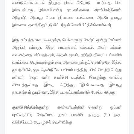
கண்டுகொள்ளாமல் இருந்த நிலை அதோடு மாறியது. பின்
இடைவிடாது, இதைபோன்ற நாடகங்களை அரங்கேற்றினார்.
அதோடு, அவரது அரை நிர்வாண படங்களை, அவரே தனது
இணைய தளத்திலும், டுவிட்டரிலும் வெளியிட்டுக்கொள்வார்.
இது சம்பந்தமாக, அவருக்கு பெங்களூரூ கோர்ட் ஒன்று "சம்மன்
அனுப்பி உள்ளது. இந்த நாடகங்கள் எல்லாம், அவர் பக்கம்
கவனத்தை ஈர்ப்பதற்கும், அதன் மூலம், ஹிந்தி திரைப்படங்களில்
வாய்ப்பை பெறுவதற்கும் என, அனைவருக்கும் தெரிந்ததே. இந்த
முயற்சியில், ஒரு ஆண்டு ”சுய விளம்பரத்திற்கு பின் வெற்றி பெற்று
உள்ளார். "நஷா என்ற கவர்ச்சி படத்தில் இவருக்கு வாய்ப்பு
கிடைத்துள்ளது. இதை அடுத்து, "இப்போவாவது இவரது
நாடகங்கள் ஓயும் என, இந்தி பட வட்டாரங்களில் பேசப்படுகிறது.
குணச்சித்திரக்குன்று கண்ணியத்தின் வென்று ஓப்பன்
யுனிவர்சிட்டி சேர்விமன் பூனம் பாண்டே நடித்த (!!!) நஷா
ஹிந்திப்படம் ஆடி முதல் வெள்ளிக்கு