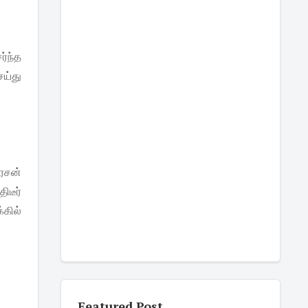
்ந்த
ய்து
ரசன்
ிடீர்
்கில்
.
Featured Post