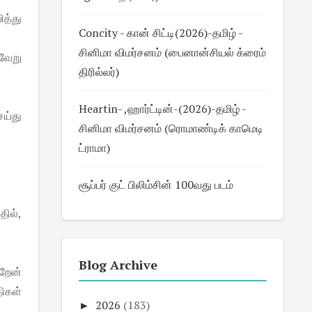
ித்து
Concity - கான் சிட்டி(2026)-தமிழ் -
சினிமா விமர்சனம் (பைனான்சியல் க்ரைம்
்வேறு
திரில்லர்)
Heartin- ,ஹார்ட்டின்-(2026)-தமிழ் -
ய்து
சினிமா விமர்சனம் (ரொமாண்டிக் காமெடி
ட்ராமா)
சூப்பர் குட் பிலிம்சின் 100வது படம்
தில்,
Blog Archive
ிறேன்
ிகள்
►
2026
(183)