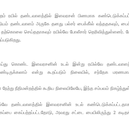
புறம் ரயில் தண்டவாளத்தில் இளவரசன் பிணமாக கண்டெடுக்கப்பட்ட
தியம் தண்டவாளம் அருகே தனது பல்சர் பைக்கி்ல் வந்ததகவும், பை
ந்து தற்கொ‌லை செய்ததாகவும் ரயில்வே போலீசார் தெரிவித்துள்ளனர். ம
ப்படுகிறது.
 செய்து கொண்ட இளவரசனின் உடல் இன்று ரயில்வே தண்டவாளத்
டிருக்கலாம் என்று கூறப்படும் நிலையில், சந்தேக மரணமாக
்று நீதிமன்றத்தில் கூறிய நிலையிலேயே, இந்த சம்பவம் நிகழ்ந்து
யில்வே தண்டவாளத்தில் இளவரசனின் உடல் கண்டெடுக்கப்பட்டதாகவ
ைப்பை கைப்பற்றப்பட்டதோடு, அவரது சட்டை பையிலிருந்து 2 கடிதங