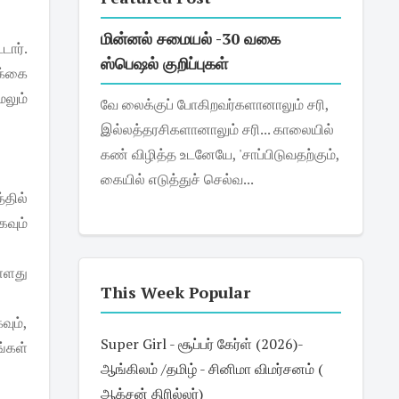
மின்னல் சமையல் -30 வகை
ார்.
ஸ்பெஷல் குறிப்புகள்
க்கை
ேலும்
வே லைக்குப் போகிறவர்களானாலும் சரி,
இல்லத்தரசிகளானாலும் சரி... காலையில்
கண் விழித்த உடனேயே, 'சாப்பிடுவதற்கும்,
கையில் எடுத்துச் செல்வ...
தில்
வும்
ள்ளது
This Week Popular
ும்,
Super Girl - சூப்பர் கேர்ள் (2026)-
்கள்
ஆங்கிலம் /தமிழ் - சினிமா விமர்சனம் (
ஆக்சன் திரில்லர்)