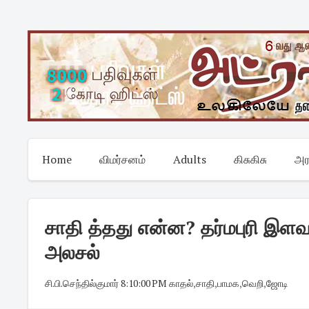
Skip
to
content
Home
விமர்சனம்
Adults
கிசுகிசு
அர
சாதி த்தது என்ன? தர்மபுரி இளவ
அலசல்
சி.பி.செந்தில்குமார்
·
8:10:00 PM
·
காதல்
,
சாதி
,
பாமக
,
வெறி
,
ஜோடி