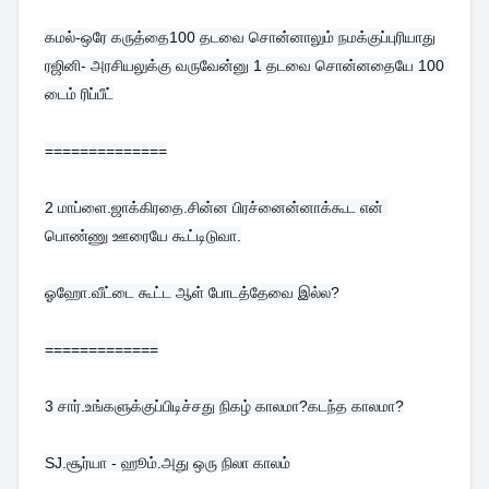
கமல்-ஒரே கருத்தை100 தடவை சொன்னாலும் நமக்குப்புரியாது

ரஜினி- அரசியலுக்கு வருவேன்னு 1 தடவை சொன்னதையே 100 
டைம் ரிப்பீட்
==============
2 
மாப்ளை.ஜாக்கிரதை.சின்ன பிரச்னைன்னாக்கூட என் 
பொண்ணு ஊரையே கூட்டிடுவா.
ஓஹோ.வீட்டை கூட்ட ஆள் போடத்தேவை இல்ல?
=============
3 
சார்.உங்களுக்குப்பிடிச்சது நிகழ் காலமா?கடந்த காலமா?
SJ.சூர்யா - ஹூம்.அது ஒரு நிலா காலம்