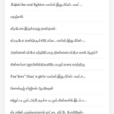
.Rajini the real fighter.-மாம்ஸ் இது மீம்ஸ் - வாட்...
பதஞ்சலி
வீடியோல இருக்கறது நான்தான்.
எப்படியோ கண்டுபுடிச்சிடோம்ல...-மாம்ஸ் இது மீம்ஸ் -...
அண்ணன் எப்போ எந்திரிப்பாரு திண்ணை எப்போ காலி ஆகும்?
சின்னம்மா (ஜாமீனில்)வெளியே வரும் வரை காத்திரு
Paa"kiss""thaa" n girls -மாம்ஸ் இது மீம்ஸ் - வாட்ச...
பிளாஸ்டிஜ் சர்ஜிகல் ஆபரேஷன்
விஜய் படமும் ,அமீர் நடிச்ச படமும் கின்னசில் இடம் ப...
ஸ்டாலின் முதல்வரானால் நாட்டை விட்டே போகிறேன்-