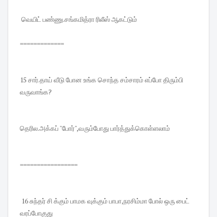
வெயிட் பண்ணு.சங்கமித்ரா ரிலீஸ் ஆகட்டும்
=============
15 சார்.தாய் வீடு போன உங்க சொந்த சம்சாரம் எப்போ திரும்பி
வருவாங்க?
தெரில.அக்கப் "போர்",வரும்போது பார்த்துக்கொள்ளலாம்
=================
16 சுந்தர் சி க்கும் பாமக வுக்கும் பாபா,நரசிம்மா போல் ஒரு பைட்
வரப்போகுது