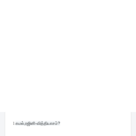
1
கமல்,ரஜினி-வித்தியாசம்?