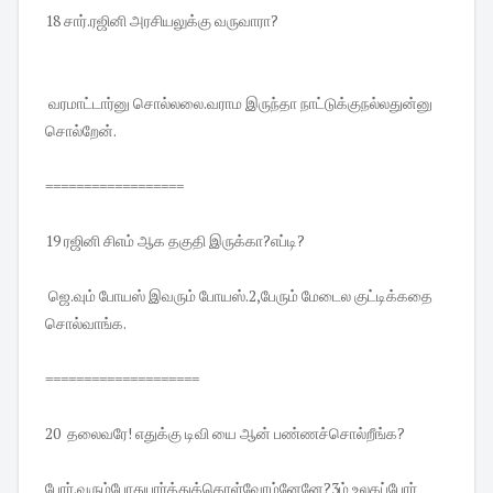
18 சார்.ரஜினி அரசியலுக்கு வருவாரா?
வரமாட்டார்னு சொல்லலை.வராம இருந்தா நாட்டுக்குநல்லதுன்னு
சொல்றேன்.
==================
19 ரஜினி சிஎம் ஆக தகுதி இருக்கா?எப்டி?
ஜெ.வும் போயஸ் இவரும் போயஸ்.2,பேரும் மேடைல குட்டிக்கதை
சொல்வாங்க.
====================
20 தலைவரே! எதுக்கு டிவி யை ஆன் பண்ணச்சொல்றீங்க?
போர்.வரும்போதுபார்த்துக்கொள்வோம்னேனே?3ம் உலகப்போர்