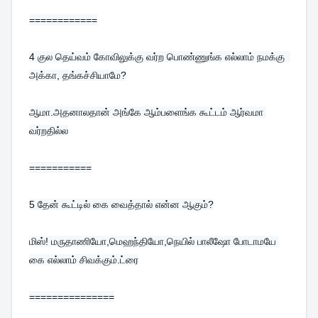
============
4 
குல தெய்வம் கோவிலுக்கு வர்ற பொண்ணுங்க எல்லாம் நமக்கு  
அக்கா, தங்கச்சியாமே?
ஆமா.அதனாலதான் அங்கே ஆம்பளைங்க கூட்டம் ஆர்வமா 
வர்றதில்ல
===========
5 
தேன் கூட்டில் கை வைத்தால் என்ன ஆகும்?
மிஸ்! மருதாணியோ,மெஹந்தியோ,நெயில் பாலீஷோ போடாமயே 
கை எல்லாம் சிவக்கும்.ட்ரை
===============