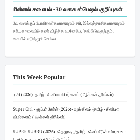
மின்னல் சமையல் -30 வகை ஸ்பெஷல் குறிப்புகள்
வே லைக்குப் போகிறவர்களானாலும் சரி, இல்லத்தரசிகளானாலும்
சரி... காலையில் கண் விழித்த உடனேயே, 'சாப்பிடுவதற்கும்,
கையில் எடுத்துச் செல்வ...
This Week Popular
டி சி (2026)-தமிழ் - சினிமா விமர்சனம் ( ஆக்சன் திரில்லர்)
Super Girl - சூப்பர் கேர்ள் (2026)- ஆங்கிலம் /தமிழ் - சினிமா
விமர்சனம் ( ஆக்சன் திரில்லர்)
SUPER SUBBU (2026)- தெலுங்கு/தமிழ் - வெப் சீரிஸ் விமர்சனம்
(காமெடி டிராமா) @நெட் பிளிக்ஸ்