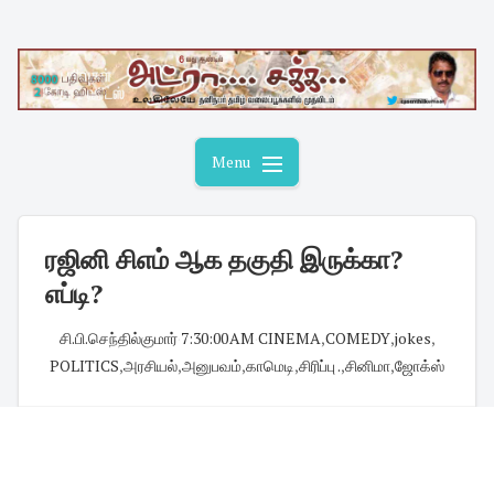
Skip
to
content
Menu
ரஜினி சிஎம் ஆக தகுதி இருக்கா?
எப்டி?
சி.பி.செந்தில்குமார்
·
7:30:00 AM
·
CINEMA
,
COMEDY
,
jokes
,
POLITICS
,
அரசியல்
,
அனுபவம்
,
காமெடி
,
சிரிப்பு .
,
சினிமா
,
ஜோக்ஸ்