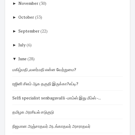
►
November
(30)
►
October
(53)
►
September
(22)
►
July
(6)
▼
June
(28)
மகிழ்மதி ,வளர்மதி என்ன வேற்றுமை?
ரஜினி சிஎம் ஆக தகுதி இருக்கா?எப்டி?
Selfi specialist senbagavalli -மாம்ஸ் இது மீம்ஸ் -...
தமிழக அரசியல் சடுகுடு
நிஜமான அஞ்சாதவர் அடங்காதவர் அசராதவர்