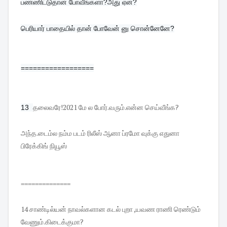
பண்ணிட்டுதான் போவீங்களா?அது ஏன்?

பெரியார் பாதையில் தான் போவேன் னு சொன்னேனே?
==================
தலைவரே!2021 மே ல போர்.வரும்.என்ன செய்வீங்க?
13  
அந்த.டைம்ல நம்ம படம் ரிலீஸ் ஆனா ப்ரமோ வுக்கு எதுனா
பிரேக்கிங் நியூஸ்
==============
14 சாண்டில்யன் நாவல்களான கடல் புறா ,யவண ராணி ரெண்டும்
வேணும்.கிடைக்குமா?