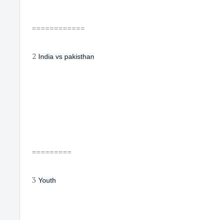
============
2
India vs pakisthan
=========
3
Youth