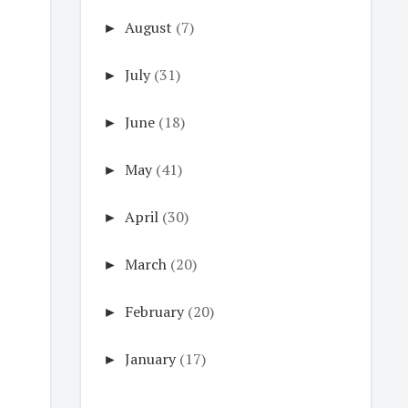
►
August
(7)
►
July
(31)
►
June
(18)
►
May
(41)
►
April
(30)
►
March
(20)
►
February
(20)
►
January
(17)