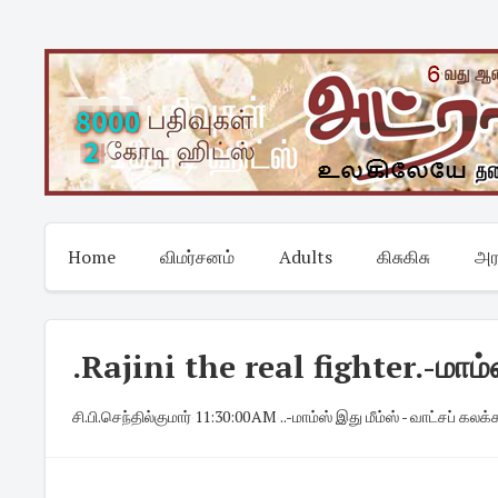
Skip
to
content
Home
விமர்சனம்
Adults
கிசுகிசு
அர
.Rajini the real fighter.-மாம்ஸ
சி.பி.செந்தில்குமார்
·
11:30:00 AM
·
..-மாம்ஸ் இது மீம்ஸ் - வாட்சப் கலக்