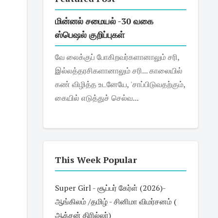
மின்னல் சமையல் -30 வகை
ஸ்பெஷல் குறிப்புகள்
வே லைக்குப் போகிறவர்களானாலும் சரி,
இல்லத்தரசிகளானாலும் சரி... காலையில்
கண் விழித்த உடனேயே, 'சாப்பிடுவதற்கும்,
கையில் எடுத்துச் செல்வ...
This Week Popular
Super Girl - சூப்பர் கேர்ள் (2026)-
ஆங்கிலம் /தமிழ் - சினிமா விமர்சனம் (
ஆக்சன் திரில்லர்)