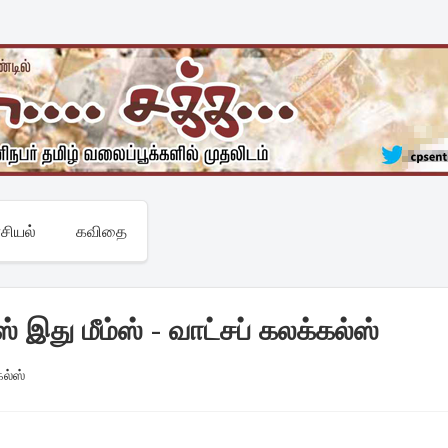
சியல்
கவிதை
் இது மீம்ஸ் - வாட்சப் கலக்கல்ஸ்
கல்ஸ்