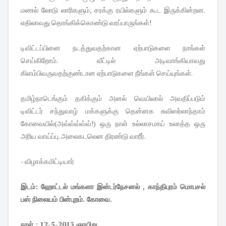
மணல் லோடு லாரிகளும், சரக்கு ரயில்களும் கூட இருக்கின்றன.
எதிலாவது தொங்கிக்கொண்டு வரப்பாருங்கள்!
டிவிட்டப்பினை நடத்துவதற்கான ஏற்பாடுகளை நாங்கள்
செய்கிறோம். வீட்டில் அடிவாங்கியாவது
கிளம்பிவருவதற்குண்டான ஏற்பாடுகளை நீங்கள் செய்யுங்கள்.
தமிழ்நாடெங்கும் தகிக்கும் அனல் வெயிலால் அவதிப்படும்
டிவிட்டர் சந்துவாழ் மக்களுக்கு தென்னக சுவிஸர்லாந்தாம்
கோவையில்(அவ்வ்வ்வ்வ்!) ஒரு நாள் உல்லாசமாய் உலாத்த ஒரு
அரிய வாய்ப்பு. அலைகடலென திரண்டு வாரீர்.
- விழாக்கமிட்டியார்
இடம்: ஹோட்டல் மங்களா இன்டர்நேசனல் , காந்திபுரம் மொபசல்
பஸ் நிலையம் பின்புறம். கோவை.
நாள் : 12-5-2013 ஞாயிறு.