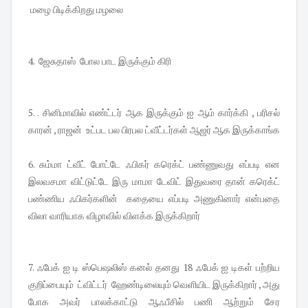
மழை பிடிக்கிறது மழலை
4. ஜேசுதாஸ் போல பாட இருக்கும் கிரி
5. . சினிமாவில் எண்ட்டர் ஆக இருக்கும் ஐ ஆம் கார்க்கி , பரிசல்
காரன் , ராஜன் உட்பட பல பிரபல ட்வீட்டர்கள் ஆஜர் ஆக இருக்காங்க
6. சும்மா ட்வீட் போட்டே ஃபிகர் கரெக்ட் பண்ணுவது எப்படி என
இலவசமா விட்டுட்டே இரு மாமா டேவிட் இதுவரை தான் கரெக்ட்
பண்ணிய ஃபிகர்களின் கதையை எப்படி அணுகினார் என்பதை
விலா வாரியாக விழாவில் விளக்க இருக்கிறார்
7. ஃபேக் ஐ டி ஸ்பெஷலிஸ் கனல் தனது 18 ஃபேக் ஐ டிகள் பற்றிய
குறிப்பையும் ட்விட்டர் ஹேண்டிலையும் வெளியிட இருக்கிறார் , அது
போக அவர் பாலக்காட்டு ஆஃபீசில் பணி ஆற்றும் சேர