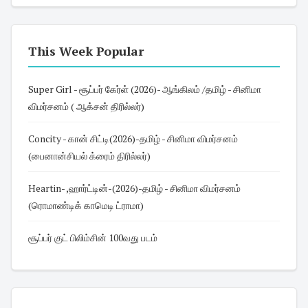
This Week Popular
Super Girl - சூப்பர் கேர்ள் (2026)- ஆங்கிலம் /தமிழ் - சினிமா
விமர்சனம் ( ஆக்சன் திரில்லர்)
Concity - கான் சிட்டி(2026)-தமிழ் - சினிமா விமர்சனம்
(பைனான்சியல் க்ரைம் திரில்லர்)
Heartin- ,ஹார்ட்டின்-(2026)-தமிழ் - சினிமா விமர்சனம்
(ரொமாண்டிக் காமெடி ட்ராமா)
சூப்பர் குட் பிலிம்சின் 100வது படம்