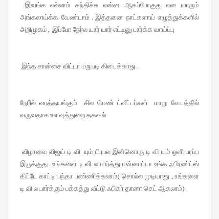
இவங்க எல்லாம் சந்திச்சு என்ன ஆகப்போகுது என யாரும்
அங்கலாய்க்க வேண்டாம் . இத்தனை நாட்களாய் எழுத்துக்களில்
அறிமுகம் , இப்போ நேர்ல யார் யார் எப்டினு பார்க்க வாய்ப்பு
இந்த சான்சை விட்டா மறுபடி கிடைக்காது .
நேரில் வரத்தயங்கும் சில பெண் ட்வீட்டர்கள் மாறு வேடத்தில்
வருவதாக உளவுத்துறை தகவல்
விழாவை விஜய் டி வி யும் பிரபல இன்னொரு டி வி யும் ஒளி பரப்ப
இருக்குது . உங்களை டி வி ல பார்த்து பன்னாட்டா உங்க ஃபிரண்ட்ஸ்
கிட்டே காட்டி பந்தா பண்ணிக்கலாம்( சொல்ல முடியாது , உங்களை
டி வி ல பார்க்கும் பக்கத்து வீட்டு ஃபிகர் தானா செட் ஆகலாம்)