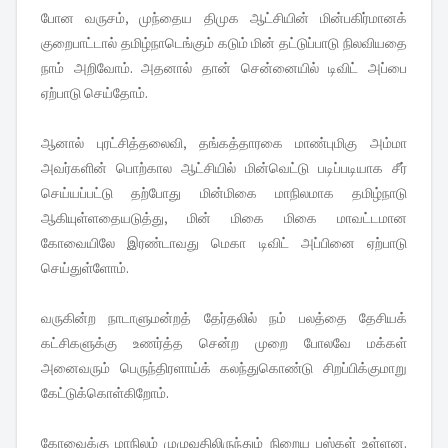
போன வருசம், முந்தைய திமுக ஆட்சியின் மின்பகிர்மானக்
குறைபாட்டால் தமிழ்நாடெங்கும் கடும் மின் தட்டுப்பாடு நிலவியதை
நாம் அறிவோம். அதனால் தான் சென்னையில் டிவிட் அப்பை
ஏற்பாடு செய்தோம்.
ஆனால் புரட்சித்தலைவி, தங்கத்தாரகை மாண்புமிகு அம்மா
அவர்களின் பொற்கால ஆட்சியில் மின்வெட்டு படிப்படியாக சீர்
செய்யப்பட்டு தற்போது மின்மிகை மாநிலமாக தமிழ்நாடு
ஆகியுள்ளதையடுத்து, மின் மிகை மிகை மாவட்டமான
கோவையிலே இரண்டாவது மெகா டிவிட் அப்பினை ஏற்பாடு
செய்துள்ளோம்.
வருகின்ற நாடாளுமன்றத் தேர்தலில் நம் பலத்தை தேசியக்
கட்சிகளுக்கு உணர்த்த சென்ற முறை போலவே மக்கள்
அனைவரும் பெருந்திரளாய்க் கலந்துகொண்டு சிறப்பிக்குமாறு
கேட்டுக்கொள்கிறோம்.
கோவைக்கு மாநிலம் முழுவதிலிருந்தும் நிறைய பஸ்கள் உள்ளன.