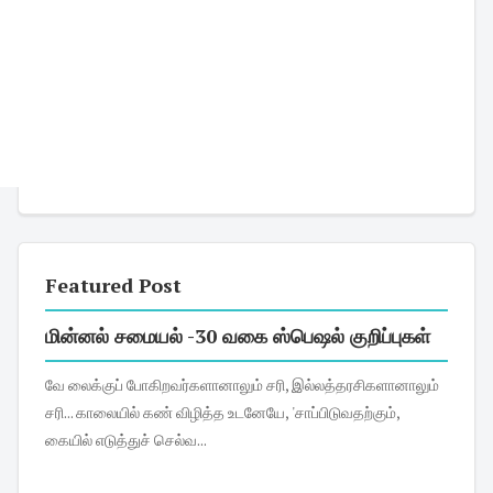
Featured Post
மின்னல் சமையல் -30 வகை ஸ்பெஷல் குறிப்புகள்
வே லைக்குப் போகிறவர்களானாலும் சரி, இல்லத்தரசிகளானாலும்
சரி... காலையில் கண் விழித்த உடனேயே, 'சாப்பிடுவதற்கும்,
கையில் எடுத்துச் செல்வ...