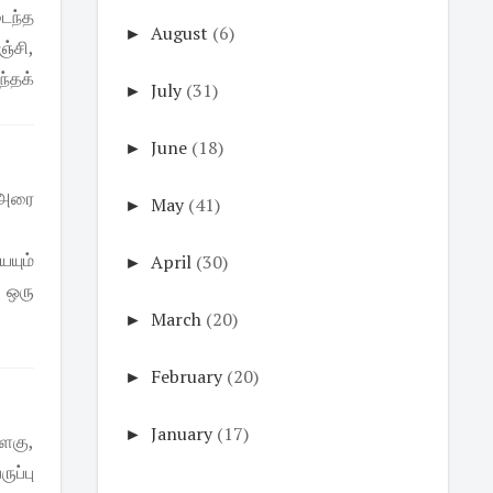
ைந்த
►
August
(6)
ஞ்சி,
ந்தக்
►
July
(31)
►
June
(18)
- அரை
►
May
(41)
ையும்
►
April
(30)
் ஒரு
►
March
(20)
►
February
(20)
►
January
(17)
ிளகு,
ுப்பு