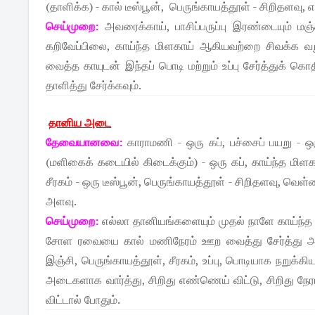
(தாளிக்க) - கால் டீஸ்பூன், பெருங்காயத்தூள் - சிறித
செய்முறை:
அவரைக்காய், பாசிப்பருப்பு இரண்டையும் மஞ
கறிவேப்பிலை, காய்ந்த மிளகாய் ஆகியவற்றை சிவக்க வறுத
வைத்த காயுடன் இந்தப் பொடி மற்றும் உப்பு சேர்த்துக் க
தாளித்து சேர்க்கவும்.
தானிய அடை
தேவையானவை:
காராமணி - ஒரு கப், பச்சைப் பயறு - 
(மளிகைக் கடையில் கிடைக்கும்) - ஒரு கப், காய்ந்த மிளக
சீரகம் - ஒரு டீஸ்பூன், பெருங்காயத்தூள் - சிறிதளவு, வெ
அளவு.
செய்முறை:
எல்லா தானியங்களையும் முதல் நாளே காய்ந்த 
சோள ரவையை கால் மணிநேரம் ஊற வைத்து சேர்த்து அரை
இஞ்சி, பெருங்காயத்தூள், சீரகம், உப்பு, பொடியாக நறுக
அடைகளாக வார்த்து, சிறிது எண்ணெய் விட்டு, சிறிது நேரம
விட்டால் போதும்.