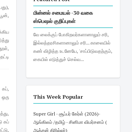
யது),
மின்னல் சமையல் -30 வகை
பூன்,
ஸ்பெஷல் குறிப்புகள்
க்கிய
வே லைக்குப் போகிறவர்களானாலும் சரி,
்த்து
இல்லத்தரசிகளானாலும் சரி... காலையில்
தூள்,
கண் விழித்த உடனேயே, 'சாப்பிடுவதற்கும்,
தட்டி
கையில் எடுத்துச் செல்வ...
 கப்,
This Week Popular
- ஒரு
த்து,
Super Girl - சூப்பர் கேர்ள் (2026)-
ு கப்
ஆங்கிலம் /தமிழ் - சினிமா விமர்சனம் (
ட்டு,
ஆக்சன் திரில்லர்)