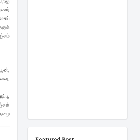
பிறகு
புணர்
கைப்
துக்
்சம்
பூன்,
தளவு,
ப்பு,
ஞ்சள்
் தழை
Featured Post