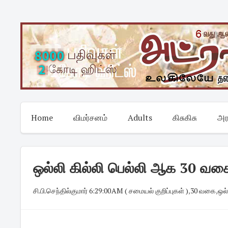
Skip
to
content
Home
விமர்சனம்
Adults
கிசுகிசு
அர
ஒல்லி கில்லி பெல்லி ஆக 30 வகை 
சி.பி.செந்தில்குமார்
·
6:29:00 AM
·
( சமையல் குறிப்புகள் )
,
30 வகை
,
ஒல்