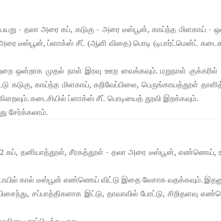
யறு - தலா அரை கப், கடுகு - அரை டீஸ்பூன், காய்ந்த மிளகாய் - ஒ
ரை டீஸ்பூன், ப்ளாக்ஸ் சீட் (ஆளி விதை) பொடி (டிபார்ட்மென்ட் கடை
றை ஒன்றாக முதல் நாள் இரவு ஊற வைக்கவும். மறுநாள் குக்கரில்
்டு கடுகு, காய்ந்த மிளகாய், கறிவேப்பிலை, பெருங்காயத்தூள் தாளித்
ளறவும். கடைசியில் ப்ளாக்ஸ் சீட் பொடியைத் தூவி இறக்கவும்.
ு சேர்க்கலாம்.
2 கப், தனியாத்தூள், சீரகத்தூள் - தலா அரை டீஸ்பூன், எண்ணெய், உப
டாயில் கால் டீஸ்பூன் எண்ணெய் விட்டு இதை லேசாக வதக்கவும். இத
ப் பிசைந்து, சப்பாத்திகளாக இட்டு, தாவாவில் போட்டு, சிறிதளவு எண