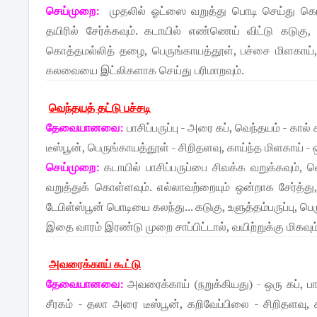
செய்முறை:
முதலில் ஓட்ஸை வறுத்து பொடி செய்து கொள
தயிரில் சேர்க்கவும். கடாயில் எண்ணெய் விட்டு கடுகு, 
கொத்தமல்லித் தழை, பெருங்காயத்தூள், பச்சை மிளகாய், உ
கலவையை இட்லிகளாக செய்து பரிமாறவும்.
வெந்தயத் தட்டு பச்சடி
தேவையானவை:
பாசிப்பருப்பு - அரை கப், வெந்தயம் - கால் 
டீஸ்பூன், பெருங்காயத்தூள் - சிறிதளவு, காய்ந்த மிளகாய் - 
செய்முறை:
கடாயில் பாசிப்பருப்பை சிவக்க வறுக்கவும், 
வறுத்துக் கொள்ளவும். எல்லாவற்றையும் ஒன்றாக சேர்த்து
டேபிள்ஸ்பூன் பொடியை கலந்து... கடுகு, உளுத்தம்பருப்பு, பெ
இதை வாரம் இரண்டு முறை சாப்பிட்டால், வயிற்றுக்கு மிகவும் 
அவரைக்காய் கூட்டு
தேவையானவை:
அவரைக்காய் (நறுக்கியது) - ஒரு கப், பாசி
சீரகம் - தலா அரை டீஸ்பூன், கறிவேப்பிலை - சிறிதளவு, க