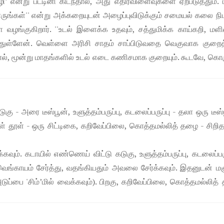
’ என்று பட்டினி கிடந்தால், அது எதிர்விளைவுகளை ஏற்படுத்தும். 
ுங்கள்'' என்று அக்கறையுடன் அழைப்புவிடுக்கும் சமையல் கலை நி
வழங்குகிறார். ''உடல் இளைக்க உதவும், சத்துமிக்க காய்கறி, மளி
்ளேன். வெள்ளை அரிசி சாதம் சாப்பிடுவதை வெகுவாக குறைத்
், மூன்று மாதங்களில் உடல் எடை கணிசமாக குறையும். கூடவே, கொஞ
கு - அரை டீஸ்பூன், உளுத்தம்பருப்பு, கடலைப்பருப்பு - தலா ஒரு டீஸ்
சள் தூள் - ஒரு சிட்டிகை, கறிவேப்பிலை, கொத்தமல்லித் தழை - சிறி
். கடாயில் எண்ணெய் விட்டு கடுகு, உளுத்தம்பருப்பு, கடலைப்பரு
 வெங்காயம் சேர்த்து, வதங்கியதும் அவலை சேர்க்கவும். இதனுடன் ம
 (அடுப்பை 'சிம்’மில் வைக்கவும்). பிறகு, கறிவேப்பிலை, கொத்தமல்லித