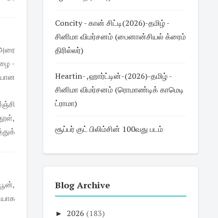
Concity - கான் சிட்டி(2026)-தமிழ் -
சினிமா விமர்சனம் (பைனான்சியல் க்ரைம்
ா அரை
திரில்லர்)
தழை -
Heartin- ,ஹார்ட்டின்-(2026)-தமிழ் -
வையான
சினிமா விமர்சனம் (ரொமாண்டிக் காமெடி
ட்ராமா)
ஞ்சி
தூள்,
சூப்பர் குட் பிலிம்சின் 100வது படம்
துக்
பூன்,
Blog Archive
ியாக
►
2026
(183)