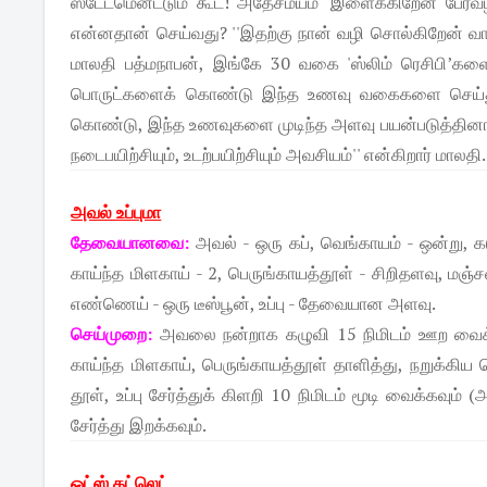
ஸ்டேட்மென்ட்டும் கூட! அதேசமயம் 'இளைக்கிறேன் பேர்வழி
என்னதான் செய்வது? ''இதற்கு நான் வழி சொல்கிறேன் வார
மாலதி பத்மநாபன், இங்கே 30 வகை 'ஸ்லிம் ரெசிபி’களை 
பொருட்களைக் கொண்டு இந்த உணவு வகைகளை செய்துள
கொண்டு, இந்த உணவுகளை முடிந்த அளவு பயன்படுத்தினால
நடைபயிற்சியும், உடற்பயிற்சியும் அவசியம்'' என்கிறார் மாலதி.
அவல் உப்புமா
தேவையானவை:
அவல் - ஒரு கப், வெங்காயம் - ஒன்று, கடு
காய்ந்த மிளகாய் - 2, பெருங்காயத்தூள் - சிறிதளவு, மஞ்
எண்ணெய் - ஒரு டீஸ்பூன், உப்பு - தேவையான அளவு.
செய்முறை:
அவலை நன்றாக கழுவி 15 நிமிடம் ஊற வைக்கவும
காய்ந்த மிளகாய், பெருங்காயத்தூள் தாளித்து, நறுக்கிய
தூள், உப்பு சேர்த்துக் கிளறி 10 நிமிடம் மூடி வைக்கவும்
சேர்த்து இறக்கவும்.
ஓட்ஸ் கட்லெட்