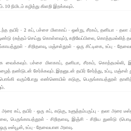
. 10 நிமிடம் கழித்து கிளறி இறக்கவும்.
்த தயிர் - 2 கப், பச்சை மிளகாய் - ஒன்று, சீரகம், தனியா - தல
ய துண்டு (சுத்தம் செய்து கொள்ளவும்), கறிவேப்பிலை, கொத்தமல்லித் 
காயத்தூள் - சிறிதளவு, மஞ்சள்தூள் - ஒரு சிட்டிகை, உப்பு - தே
வைக்கவும். பச்சை மிளகாய், தனியா, சீரகம், கொத்தமல்லி, இ
 தண்டுடன் சேர்க்கவும். இதனுடன் தயிர் சேர்த்து, உப்பு, மஞ்சள் 
ு பொங்கி வரும்போது எண்ணெயில் கடுகு, பெருங்காயத்தூள் தாளித்
ம்.
ரை கப், தயிர் - ஒரு கப், கடுகு, உளுத்தம்பருப்பு - தலா அரை டீஸ்
ிலை, பெருங்காயத்தூள் - சிறிதளவு, இஞ்சி - சிறிய துண்டு (பொட
ஒரு டீஸ்பூன், உப்பு - தேவையான அளவு.