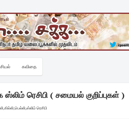
சியல்
கவிதை
ஸ்லிம் ரெசிபி ( சமையல் குறிப்புகள் )
லி
,
கில்லி
,
பெல்லி
,
ஸ்லிம் ரெசிபி