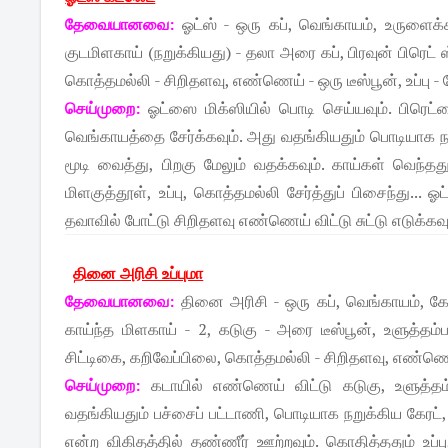
தேவையானவை:
ஓட்ஸ் - ஒரு கப், வெங்காயம், உருளைக்க
குடமிளகாய் (நறுக்கியது) - தலா அரை கப், பிரவுன் பிரெட் 
கொத்தமல்லி - சிறிதளவு, எண்ணெய் - ஒரு டீஸ்பூன், உப்ப
செய்முறை:
ஓட்ஸை மிக்ஸியில் பொடி செய்யவும். பிரெட்
வெங்காயத்தை சேர்க்கவும். அது வதங்கியதும் பொடியாக நறு
மூடி வைத்து, பிறகு மேலும் வதக்கவும். காய்கள் வெந்தத
மிளகுத்தூள், உப்பு, கொத்தமல்லி சேர்த்துப் பிசைந்து... 
தவாவில் போட்டு சிறிதளவு எண்ணெய் விட்டு சுட்டு எடுக்கவு
தினை அரிசி உப்புமா
தேவையானவை:
தினை அரிசி - ஒரு கப், வெங்காயம், கேர
காய்ந்த மிளகாய் - 2, கடுகு - அரை டீஸ்பூன், உளுத்தம்ப
சிட்டிகை, கறிவேப்பிலை, கொத்தமல்லி - சிறிதளவு, எண்ணெய
செய்முறை:
கடாயில் எண்ணெய் விட்டு கடுகு, உளுத்தம்ப
வதங்கியதும் பச்சைப் பட்டாணி, பொடியாக நறுக்கிய கேரட்
என்ற விகிதத்தில் தண்ணீர் ஊற்றவும். கொதித்ததும் உப்ப