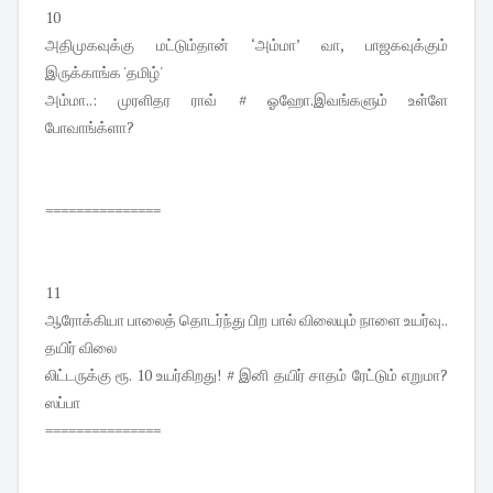
10
அதிமுகவுக்கு மட்டும்தான் ‘அம்மா’ வா, பாஜகவுக்கும்
இருக்காங்க 'தமிழ்'
அம்மா..: முரளிதர ராவ் # ஓஹோ.இவங்களும் உள்ளே
போவாங்க்ளா?
===============
11
ஆரோக்கியா பாலைத் தொடர்ந்து பிற பால் விலையும் நாளை உயர்வு..
தயிர் விலை
லிட்டருக்கு ரூ. 10 உயர்கிறது! # இனி தயிர் சாதம் ரேட்டும் எறுமா?
ஸப்பா
===============