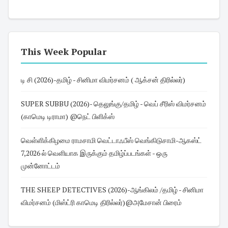
This Week Popular
டி சி (2026)-தமிழ் - சினிமா விமர்சனம் ( ஆக்சன் திரில்லர்)
SUPER SUBBU (2026)- தெலுங்கு/தமிழ் - வெப் சீரிஸ் விமர்சனம்
(காமெடி டிராமா) @நெட் பிளிக்ஸ்
வெள்ளிக்கிழமை ராமசாமி வெட்டாஃபீஸ் வெங்கிடுசாமி-ஆகஸ்ட்
7,2026 ல் வெளியாக இருக்கும் தமிழ்ப்படங்கள் - ஒரு
முன்னோட்டம்
THE SHEEP DETECTIVES (2026)-ஆங்கிலம் /தமிழ் - சினிமா
விமர்சனம் (மிஸ்ட்ரி காமெடி திரில்லர்)@அமேசான் பிரைம்