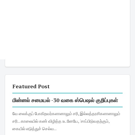
Featured Post
மின்னல் சமையல் -30 வகை ஸ்பெஷல் குறிப்புகள்
வே லைக்குப் போகிறவர்களானாலும் சரி, இல்லத்தரசிகளானாலும்
சரி... காலையில் கண் விழித்த உடனேயே, 'சாப்பிடுவதற்கும்,
கையில் எடுத்துச் செல்வ...