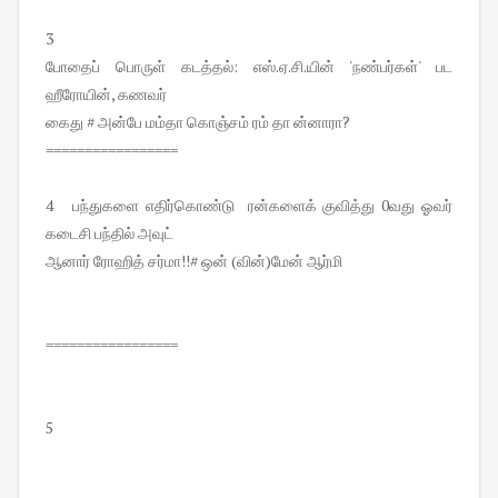
3
போதைப் பொருள் கடத்தல்: எஸ்.ஏ.சி.யின் 'நண்பர்கள்' பட
ஹீரோயின், கணவர்
கைது # அன்பே மம்தா கொஞ்சம் ரம் தா ன்னாரா?
=================
4 பந்துகளை எதிர்கொண்டு ரன்களைக் குவித்து 0வது ஓவர்
கடைசி பந்தில் அவுட்
ஆனார் ரோஹித் சர்மா!!# ஒன் (வின்)மேன் ஆர்மி
=================
5