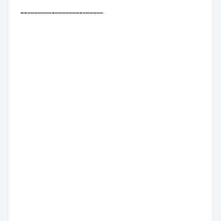
========================