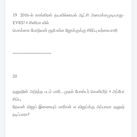
19 2016-ல் காங்கிரஸ் தயவில்லாமல் ஆட்சி அமைக்கமுடியாது-
EVKS! # சினிமா வில்
மொக்கை போடுவார் சூரி.உங்க ஜோக்குக்கு சிரிப்பு வர்லை.சாரி
==================
20
தனுஷின் அடுத்த படம் மாரி... முதல் போஸ்டர் வெளியீடு # அப்போ
சிம்பு
தேவன் விஜய் இணையும் மாரீசன் ல விஜய்க்கு அப்பாவா தனுஷ்
நடிப்பாரா?