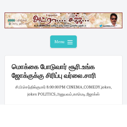
Skip
to
content
Menu
மொக்கை போடுவார் சூரி.உங்க
ஜோக்குக்கு சிரிப்பு வர்லை.சாரி
சி.பி.செந்தில்குமார்
·
8:00:00 PM
·
CINEMA
,
COMEDY
,
jokes
,
jokes POLITICS
,
அனுபவம்
,
காமெடி
,
ஜோக்ஸ்