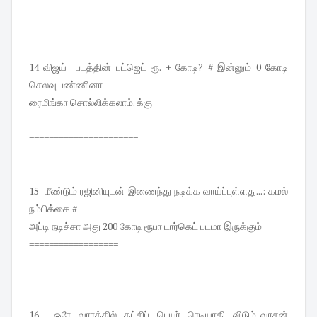
14 விஜய் படத்தின் பட்ஜெட் ரூ. + கோடி? # இன்னும் 0 கோடி
செலவு பண்ணினா
ரைமிங்கா சொல்லிக்கலாம். க்கு
======================
15 மீண்டும் ரஜினியுடன் இணைந்து நடிக்க வாய்ப்புள்ளது...: கமல்
நம்பிக்கை #
அப்டி நடிச்சா அது 200 கோடி ரூபா டார்கெட் படமா இருக்கும்
==================
16 ஒரே வாரத்தில் கட்சிப் பெயர் ரெடியாகி விடும்-வாசன்