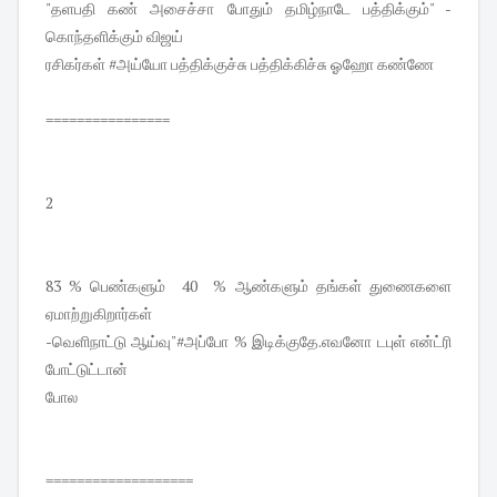
"தளபதி கண் அசைச்சா போதும் தமிழ்நாடே பத்திக்கும்" -
கொந்தளிக்கும் விஜய்
ரசிகர்கள் #அய்யோ பத்திக்குச்சு பத்திக்கிச்சு ஓஹோ கண்ணே
================
2
83 % பெண்களும் 40 % ஆண்களும் தங்கள் துணைகளை
ஏமாற்றுகிறார்கள்
-வெளிநாட்டு ஆய்வு"#அப்போ % இடிக்குதே.எவனோ டபுள் என்ட்ரி
போட்டுட்டான்
போல
===================