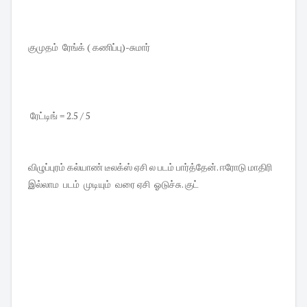
குமுதம் ரேங்க் ( கணிப்பு)-சுமார்
ரேட்டிங் = 2.5 / 5
விழுப்புரம் கல்யாண் டீலக்ஸ் ஏசி ல படம் பார்த்தேன். ஈரோடு மாதிரி
இல்லாம படம் முடியும் வரை ஏசி ஓடுச்சு. குட்