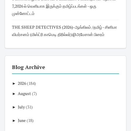
7,2026 ல் வெளியாக இருக்கும் தமிழ்ப்படங்கள் - ஒரு
முன்னோட்டம்
THE SHEEP DETECTIVES (2026)-ஆங்கிலம் /தமிழ் - சினிமா
விமர்சனம் (மிஸ்ட்ரி காமெடி திரில்லர்)@அமேசான் பிரைம்
Blog Archive
►
2026
(184)
►
August
(7)
►
July
(31)
►
June
(18)