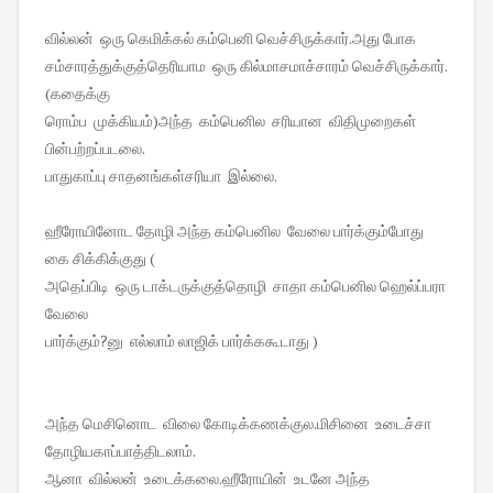
வில்லன் ஒரு கெமிக்கல் கம்பெனி வெச்சிருக்கார்.அது போக
சம்சாரத்துக்குத்தெரியாம ஒரு கில்மாசமாச்சாரம் வெச்சிருக்கார்.
(கதைக்கு
ரொம்ப முக்கியம்)அந்த கம்பெனில சரியான விதிமுறைகள்
பின்பற்றப்படலை.
பாதுகாப்பு சாதனங்கள்சரியா இல்லை.
ஹீரோயினோட தோழி அந்த கம்பெனில வேலை பார்க்கும்போது
கை சிக்கிக்குது (
அதெப்பிடி ஒரு டாக்டருக்குத்தொழி சாதா கம்பெனில ஹெல்ப்பரா
வேலை
பார்க்கும்?னு எல்லாம் லாஜிக் பார்க்ககூடாது )
அந்த மெசினொட விலை கோடிக்கணக்குல.மிசினை உடைச்சா
தோழியகாப்பாத்திடலாம்.
ஆனா வில்லன் உடைக்கலை.ஹீரோயின் உடனே அந்த