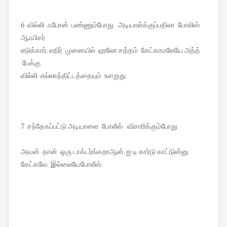
6 வில்லி ஃபோன் பண்ணும்போது அடியாள்க்குப்பதிலா போலிஸ்
ஆஃபிசர்
எடுக்கார். எதிர் முனையில் ஹலோ சத்தம் கேட்காமலேயே அந்த்
பேக்கு
வில்லி எல்லாத்திட்டத்தையும் உளறுது
7 சந்தேகப்பட்டு அடியாளை போலீஸ் விசாரிக்கும்போது
அவன் தான் ஒரு டாக்டர்ங்கறாஆன். ஐ டி கார்டு காட்டுன்னு
கேட்கவே இல்லையேபோலீஸ்