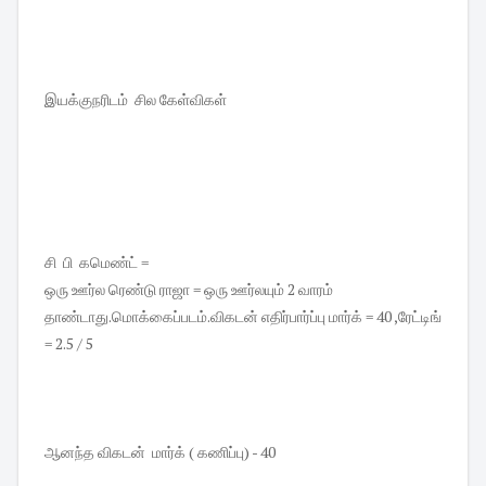
இயக்குநரிடம் சில கேள்விகள்
சி பி கமெண்ட் =
ஒரு ஊர்ல ரெண்டு ராஜா = ஒரு ஊர்லயும் 2 வாரம்
தாண்டாது.மொக்கைப்படம்.விகடன் எதிர்பார்ப்பு மார்க் = 40 ,ரேட்டிங்
= 2.5 / 5
ஆனந்த விகடன் மார்க் ( கணிப்பு) - 40