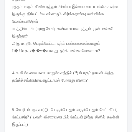
ரத்தம் வரும் சீனில் ரத்தம் சிவப்பா இல்லாம வாடா மல்லிக்கலர்ல
இருக்கு. தியேட்டர்ல எல்லாரும் சிரிக்கறாங்க( மன்னிக்க
வேண்டுகிறென்
படத்தில் டாக்டர் ராஜ சேகர் உண்மையான ரத்தம் யூஸ் பண்ணி
இருந்தார்
.அது மாதிரி டெடிக்கேட்டா ஒர்க் பண்ணலைன்னாலும்
L� Uͅopڣ � �z�வாவது ஒர்க் பண்ண வேணாமா?
4 கூலி வேலையாளா மாறுவேசத்தில் (!!) போகும் நாயகி அந்த
தங்க்ச்சங்கிலியைகழட்டாமல் போனது ஏனோ?
5 லேபரிடம் ஐடி கார்டு போகும்போதும் வரும்போதும் கேட் கீப்பர்
கேட்பாரே? ( புலன் விசாரணை யில் கேப்டன் இந்த சினில் கலக்கி
இருப்பார்)