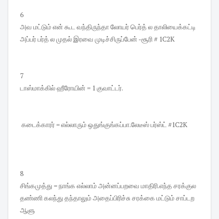
6
அவ மட்டும் என் கூட வந்திருந்தா லோயர் பெர்த் ல தாலியைக்கட்டி
அப்பர் பர்த் ல முதல் இரவை முடிச்சிருப்பேன் -சூரி # 1C2K
7
டாஸ்மாக்கில் ஹீரோயின் = 1 குவாட்டர்.
கடைக்காரர் = எல்லாரும் ஒதுங்குங்கப்பா.லேடீஸ் பர்ஸ்ட் #1C2K
8
சிங்கமுத்து = நாங்க எல்லாம் அன்னப்பறவை மாதிரி.எந்த சரக்குல
தண்ணி கலந்து தந்தாலும் அதைப்பிரிச்சு சரக்கை மட்டும் சாப்டற
ஆளு