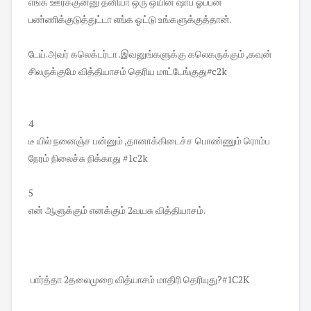
எங்க ஊர்க்குன்னு தனியா ஒரு ஒயின் ஷாப் ஓப்பன்
பண்ணிக்குடுத்துட்டா எங்க ஓட்டு உங்களுக்குத்தான்.
டேய்.அவர் கலெக்டர்டா .இவனுங்களுக்கு கலெகருக்கும் ,கவுன்
சிலருக்குமே வித்தியாசம் தெரிய மாட்டேங்குது#c2k
4
டீ யில் நனைஞ்ச பன்னும் ,தானாக்கிடைச்ச பொண்ணும் ரொம்ப
நேரம் நிலைச்சு நிக்காது #1c2k
5
என் ஆளுக்கும் எனக்கும் 2வயசு வித்தியாசம்.
பார்த்தா 2தலைமுறை வித்யாசம் மாதிரி தெரியுது?#1C2K