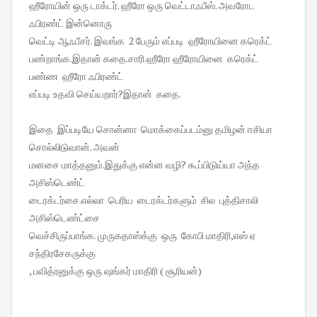
ஹீரோயின் ஒரு டாக்டர். ஹீரோ ஒரு வெட்டாஃபீஸ். அவரோட
ஃபிரண்ட் இன்னொரு
வெட்டி ஆஃபீசர். இவங்க 2 பேரும் எப்படி ஹீரோயினை கரெக்ட்
பண்றாங்க.இதான் கதை.சாரி.ஹீரோ ஹீரோயினை கரெக்ட்
பண்ண ஹீரோ ஃபிரண்ட்
எப்படி உதவி செய்யறார்?இதான் கதை.
இதை இப்படியே சொன்னா மொக்கைப்படம்னு தமிழன் ஈசியா
சொல்லிடுவான். அவன்
மனசை மாத்தனும்.இதுக்கு என்ன வழி? கூப்பிடுய்யா அந்த
அசிஸ்டெண்ட்
டைரக்டர்சை.எல்லா பெரிய டைரக்டர்களும் சில புத்திசாலி
அசிஸ்டெண்ட்சை
வெச்சிருப்பாங்க. முருகதாஸ்க்கு ஒரு கோபி மாதிரி,எஸ் ஏ
சந்திரசேகருக்கு
, பவித்ரனுக்கு ஒரு ஷங்கர் மாதிரி ( சூரியன்)