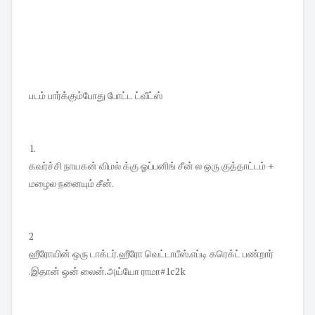
படம் பார்க்கும்போது போட்ட ட்வீட்ஸ்
1.
கவர்ச்சி நாயகன் விமல் க்கு ஓப்பனிங் சீன் ல ஒரு குத்தாட்டம் +
மழைல நனையும் சீன்.
2
ஹீரோயின் ஒரு டாக்டர்.ஹீரோ வெட்டாபீஸ்.எப்டி கரெக்ட் பண்றார்
.இதான் ஒன் லைன்.அய்யோ ராமா#1c2k