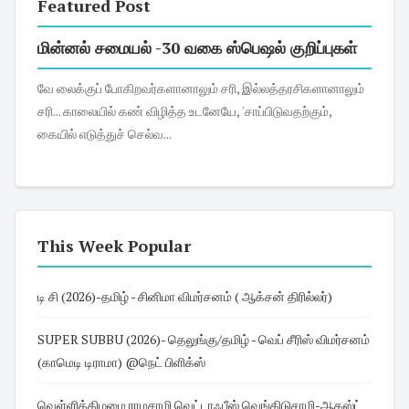
Featured Post
மின்னல் சமையல் -30 வகை ஸ்பெஷல் குறிப்புகள்
வே லைக்குப் போகிறவர்களானாலும் சரி, இல்லத்தரசிகளானாலும்
சரி... காலையில் கண் விழித்த உடனேயே, 'சாப்பிடுவதற்கும்,
கையில் எடுத்துச் செல்வ...
This Week Popular
டி சி (2026)-தமிழ் - சினிமா விமர்சனம் ( ஆக்சன் திரில்லர்)
SUPER SUBBU (2026)- தெலுங்கு/தமிழ் - வெப் சீரிஸ் விமர்சனம்
(காமெடி டிராமா) @நெட் பிளிக்ஸ்
வெள்ளிக்கிழமை ராமசாமி வெட்டாஃபீஸ் வெங்கிடுசாமி-ஆகஸ்ட்