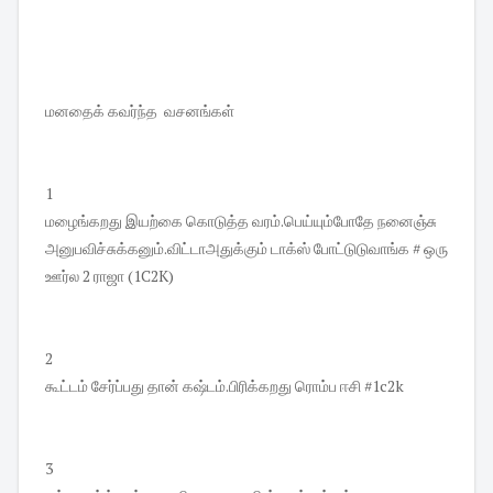
மனதைக் கவர்ந்த வசனங்கள்
1
மழைங்கறது இயற்கை கொடுத்த வரம்.பெய்யும்போதே நனைஞ்சு
அனுபவிச்சுக்கனும்.விட்டாஅதுக்கும் டாக்ஸ் போட்டுடுவாங்க # ஒரு
ஊர்ல 2 ராஜா (1C2K)
2
கூட்டம் சேர்ப்பது தான் கஷ்டம்.பிரிக்கறது ரொம்ப ஈசி #1c2k
3