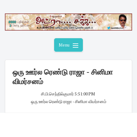
Skip
to
content
Menu
ஒரு ஊர்ல ரெண்டு ராஜா - சினிமா
விமர்சனம்
சி.பி.செந்தில்குமார்
·
5:51:00 PM
·
ஒரு ஊர்ல ரெண்டு ராஜா - சினிமா விமர்சனம்