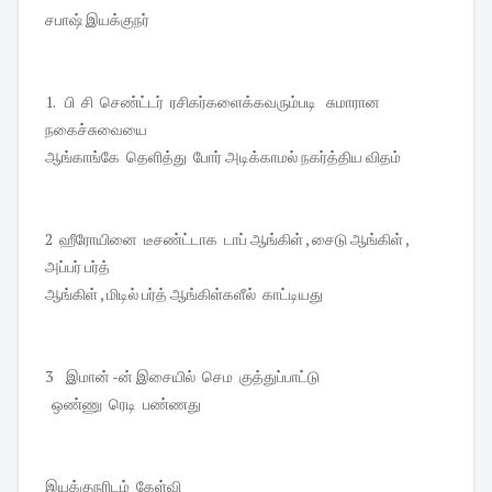
சபாஷ் இயக்குநர்
1. பி சி செண்ட்டர் ரசிகர்களைக்கவரும்படி சுமாரான
நகைச்சுவையை
ஆங்காங்கே தெளித்து போர் அடிக்காமல் நகர்த்திய விதம்
2 ஹீரோயினை டீசண்ட்டாக டாப் ஆங்கிள் , சைடு ஆங்கிள் ,
அப்பர் பர்த்
ஆங்கிள் , மிடில் பர்த் ஆங்கிள்களீல் காட்டியது
3 இமான் -ன் இசையில் செம குத்துப்பாட்டு
ஒண்ணு ரெடி பண்ணது
இயக்குநரிடம் கேள்வி