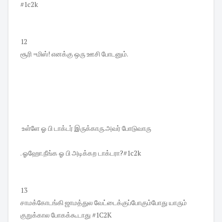
#1c2k
12
சூரி =மிஸ்! எனக்கு ஒரு ஊசி போடனும்.
உள்ளே ஓ பி டாக்டர் இருக்காரு.அவர் போடுவாரு
. ஓஹோ.நீங்க ஓ பி அடிக்கற டாக்டரா?#1c2k
13
சாமக்கோடங்கி ஜாமத்துல வேட்டைக்குப்போகும்போது யாரும்
குறுக்கால போகக்கூடாது #1C2K