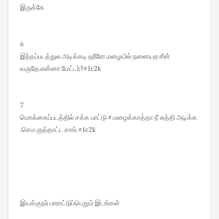
இருக்கே
6
இந்தப்படத்துல அடிக்கடி ஹீரோ மழையில் நனையற சீன்
வருதே.என்னா மேட்டர்?#1c2k
7
மொக்கைப்படத்தில் சக்க பாட்டு # மழைக்காத்தா நீ சுத்தி அடிக்க
.செம குத்தாட்ட சாங் #1c2k
இயக்குநர் பாராட்டுப்பெறும் இடங்கள்