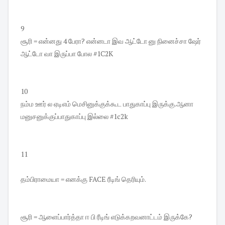
9
சூரி = என்னது 4 பேரா? என்னடா இவ ஆட்டோ னு நினைச்சா ஷேர்
ஆட்டோ வா இருப்பா போல #1C2K
10
நம்ம ஊர் ல ஏடிஎம் மெசினுக்குக்கூட பாதுகாப்பு இருக்கு.ஆனா
மனுசனுக்குப்பாதுகாப்பு இல்லை #1c2k
11
தம்பிராமையா = எனக்கு FACE ரீடிங் தெரியும்.
சூரி = ஆளைப்பார்த்தா ஈ பி ரீடிங் எடுக்கறவனாட்டம் இருக்கே?