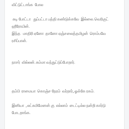
விட்டுட்டாங்க போல
சுடி போட்டா துப்பட்டா பத்தி கண்டுக்கவே இல்லை. வெரிகுட்
ஹீரோயின்.
இந்த மாதிரி ஏனோ தானோ ஏஞ்சலைத்தமிழன் ரொம்பவே
ரசிப்பான்.
நாசர் வில்லன். சும்மா வந்துட்டுப்போறார்.
தம்பி ராமையா கொஞ்ச நேரம் வர்றார், ஓக்கே ரகம்.
இனியா , லட்சுமிமேனன் கு எல்லாம் டைட்டில்ல நன்றி கார்டு
போடறாங்க.