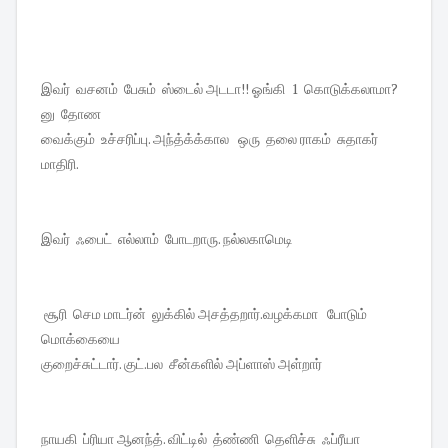
இவர் வசனம் பேசும் ஸ்டைல் அடடா!! ஓங்கி 1 கொடுக்கலாமா?
னு தோண
வைக்கும் உச்சரிப்பு. அந்த்க்க்கால ஒரு தலை ராகம் சுதாகர்
மாதிரி.
இவர் ஃபைட் எல்லாம் போடறாரு. நல்லகாமெடி
சூரி செம மாடர்ன் லுக்கில் அசத்தறார்.வழக்கமா போடும்
மொக்கையை
குறைச்சுட்டார். குட்.பல சீன்களில் அப்ளாஸ் அள்றார்
நாயகி ப்ரியா ஆனந்த். விட்டில் த்ண்ணி தெளிச்சு ஃப்ரீயா