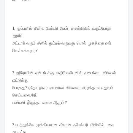
1. ஓப்பனிங் சீன் ல பேக்டரி லேபர் சைக்கிளில் வரும்போது
ஹார்ட்
அட்டாக் வரும் சீனில் தும்மல் வருவது பொல் முகத்தை ஏன்
வெச்சுக்கறார்?
2 ஹீரோயின் ஏன் பேக்கு மாதிரி எவிடன்ஸ் ஃபைலோட வில்லன்
வீட்டுக்கு
போகுது? ஏதோ நாசர் வயசான வில்லனா வர்றக்தால எதுவும்
செய்யலை. ரேப்
பண்ணி இருந்தா என்ன ஆகும் ?
3 படத்துக்கே முக்கியமான சீனான ஃபேக்டரி மிசினில் கை
அடிபட்டு