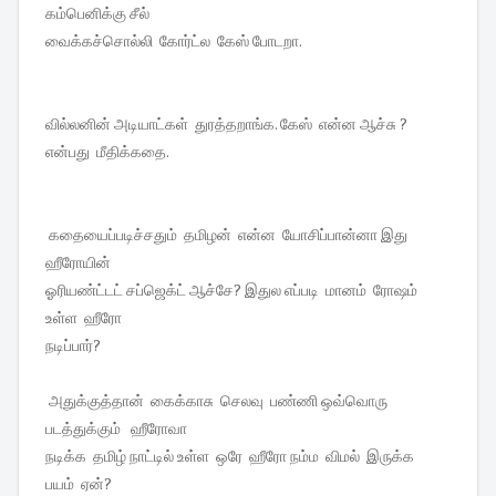
கம்பெனிக்கு சீல்
வைக்கச்சொல்லி கோர்ட்ல கேஸ் போடறா.
வில்லனின் அடியாட்கள் துரத்தறாங்க. கேஸ் என்ன ஆச்சு ?
என்பது மீதிக்கதை.
கதையைப்படிச்சதும் தமிழன் என்ன யோசிப்பான்னா இது
ஹீரோயின்
ஓரியண்ட்டட் சப்ஜெக்ட் ஆச்சே? இதுல எப்படி மானம் ரோஷம்
உள்ள ஹீரோ
நடிப்பார்?
அதுக்குத்தான் கைக்காசு செலவு பண்ணி ஒவ்வொரு
படத்துக்கும் ஹீரோவா
நடிக்க தமிழ் நாட்டில் உள்ள ஒரே ஹீரோ நம்ம விமல் இருக்க
பயம் ஏன்?