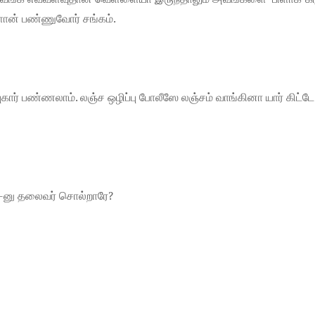
ிளான் பண்ணுவோர் சங்கம்.
புகார் பண்ணலாம். லஞ்ச ஒழிப்பு போலீஸே லஞ்சம் வாங்கினா யார் கிட்டே
ம்-னு தலைவர் சொல்றாரே?