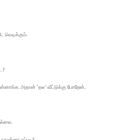
ே வெடிக்கும்.
டே?
ன்னாங்க. அதான் ‘தல’ வீட்டுக்கு போறேன்.
ில்லை.
டாதுன்னா எப்படி?