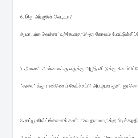
6. இது அர்ஜூன் வெடியா?
ஆமா. பற்ற வெச்சா ‘வந்தேமாதரம்’-னு கோஷம் போட்டுக்கிட்ட
7. தீபாவளி அன்னைக்கு எதுக்கு அஜீத் வீட்டுக்கு கிளம்பிட்
‘தலை’-க்கு எண்ணெய் தேய்ச்சுட்டு அப்புறமா குளி-னு சொ
8. கம்யூனிஸ்ட்ங்களைக் கண்டாலே தலைவருக்கு பிடிக்கறத
அதுக்காக எந்தப் பட்டாசும் சிவப்புக் கலர்ல ரெடி பண்ணக்கூ