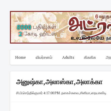
Skip
to
content
Home
விமர்சனம்
Adults
கிசுகிசு
அர
அனுஷ்கா,அலாஸ்கா,அலாக்கா
சி.பி.செந்தில்குமார்
·
4:17:00 PM
·
.நகைச்சுவை
,
சினிமா
,
நையாண்டி