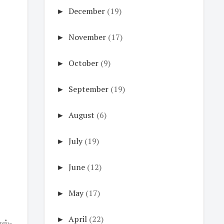
►
December
(19)
►
November
(17)
►
October
(9)
►
September
(19)
►
August
(6)
►
July
(19)
►
June
(12)
►
May
(17)
►
April
(22)
்ஸ்-