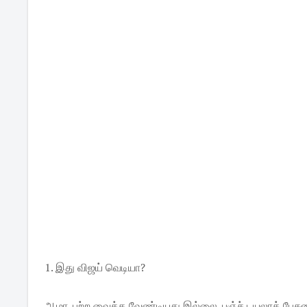
1. இது விஜய் வெடியா?
ஆமா. பற்ற வைக்க வேண்டியது இல்லை. பஞ்ச் டயலாக் பேசு