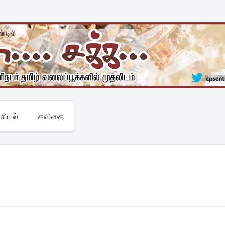
சியல்
கவிதை