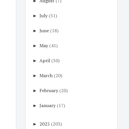
►
August
(7)
►
July
(31)
►
June
(18)
►
May
(41)
►
April
(30)
►
March
(20)
►
February
(20)
►
January
(17)
►
2025
(203)