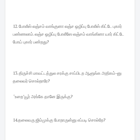
12. போலீஸ் லஞ்சம் வாங்குனா லஞ்ச ஒழிப்பு போலீஸ் கிட்டே புகார்
பண்ணலாம். லஞ்ச ஒழிப்பு போலீஸே லஞ்சம் வாங்கினா யார் கிட்டே
போய் புகார் பண்றது?
13. திருச்சி மாவட்டத்துல சரக்கு சாப்பிடற ஆளுங்க அதிகம்-னு
தலைவர் சொல்றாரே?
‘உறை’யூர் அங்கே தானே இருக்கு?
14.தலைவரு ஜிம்முக்கு போறாருன்னு எப்படி சொல்றே?