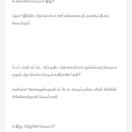
4. லவ்வர்ஸ் வெடியா இது?
ஆமா! இங்கே பற்ற வெச்சா ஊர் எல்லையைத் தாண்டிப்போய்
வெடிக்கும்.
5. பட்டாசுக் கட்டை அப்படியே பற்ற வைக்காம ஒவ்வொரு வெடியா
உருவி பற்ற வெச்சு வெடிக்கறீங்களே! ஏன்?
கண்ணா! கோழைங்கதான் கட்டோட வெடிப்பாங்க. வீரன் சிங்கிள்
சிங்கிளாத்தான் வெடிப்பான்.
6. இது அர்ஜூன் வெடியா?