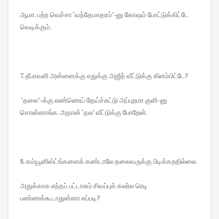
ஆமா. பற்ற வெச்சா ‘வந்தேமாதரம்’-னு கோஷம் போட்டுக்கிட்டே
வெடிக்கும்.
7. தீபாவளி அன்னைக்கு எதுக்கு அஜீத் வீட்டுக்கு கிளம்பிட்டே?
‘தலை’-க்கு எண்ணெய் தேய்ச்சுட்டு அப்புறமா குளி-னு
சொன்னாங்க. அதான் ‘தல’ வீட்டுக்கு போறேன்.
8. கம்யூனிஸ்ட்ங்களைக் கண்டாலே தலைவருக்கு பிடிக்கறதில்லை.
அதுக்காக எந்தப் பட்டாசும் சிவப்புக் கலர்ல ரெடி
பண்ணக்கூடாதுன்னா எப்படி?