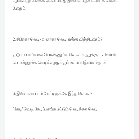
ஆமா. பற்ற வைக்க வேண்டியது இல்லை. பஞ்ச் டயலாக் பேசுனா
போதும்.
2. சிநேகா வெடி-அனாகா வெடி என்ன வித்தியாசம்?
குடும்பப்பாங்கான பொண்ணுங்க வெடிக்கறதுக்கும்-கிளாமர்
பொண்ணுங்க வெடிக்கறதுக்கும் உள்ள வித்யாசம்தான்.
3. இலியானா படம் போட்டிருக்கே இந்த வெடில?
’கேடி’ வெடி. கேடிப்பசங்க மட்டும் வெடிக்கற வெடி.