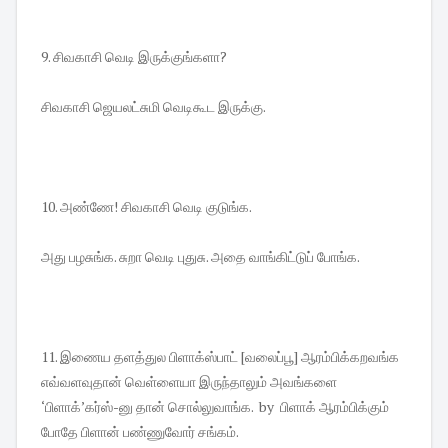
9. சிவகாசி வெடி இருக்குங்களா?
சிவகாசி ஜெயலட்சுமி வெடிகூட இருக்கு.
10. அண்ணே! சிவகாசி வெடி குடுங்க.
அது பழசுங்க. சுறா வெடி புதுசு. அதை வாங்கிட்டுப் போங்க.
11. இணைய தளத்துல பிளாக்ஸ்பாட் [வலைப்பூ] ஆரம்பிக்கறவங்க
எவ்வளவுதான் வெள்ளையா இருந்தாலும் அவங்களை
‘பிளாக்’கர்ஸ்-னு தான் சொல்லுவாங்க. by பிளாக் ஆரம்பிக்கும்
போதே பிளான் பண்ணுவோர் சங்கம்.