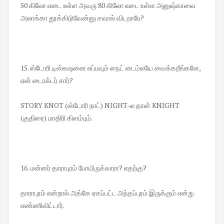
50 கிலோ எடை உள்ள அவரு 80 கிலோ எடை உள்ள அனுஷ்காவை
அலாக்கா தூக்கிடுவேன்னு சவால் விடறாரே?
15. ஸ்டோரி டிஸ்கஷனை எப்பவும் நைட் டைம்லயே வைக்கறீங்களே,
ஏன் டைரக்டர் சார்?
STORY KNOT (ஸ்டோரி நாட்) NIGHT-ல தான் KNIGHT
(குதிரை) மாதிரி கிளம்பும்.
16. மன்னர் தாராபுரம் போயிருக்காரா? எதற்கு?
தாராபுரம் என்றால் அங்கே ஏகப்பட்ட அந்தப்புரம் இருக்கும் என்று
எண்ணிவிட்டார்.