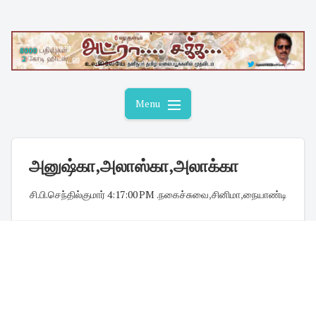
Skip
to
content
Menu
அனுஷ்கா,அலாஸ்கா,அலாக்கா
சி.பி.செந்தில்குமார்
·
4:17:00 PM
·
.நகைச்சுவை
,
சினிமா
,
நையாண்டி