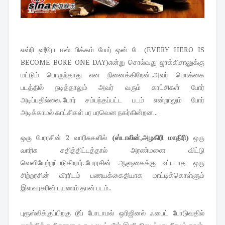
எவ்ரி ஹீரோ ஈஸ் பிக்கம் போர் ஒன் டே (EVERY HERO IS
BECOME BORE ONE DAY)என்று சொல்வது ஜாக்கிசானுக்கு
மட்டும் பொருந்தாது என நினைக்கிறேன்..அவர் மொக்கை
படத்தில் நடித்தாலும் அவர் வரும் காட்சிகள் போர்
அடிப்பதில்லை..போர் சம்பந்தப்பட்ட படம் என்றாலும் போர்
அடிக்காமல் காட்சிகள் பர பரவென நகர்கின்றன...
ஒரு பேரரசின் 2 வாரிசுகளில்
(ஸ்டாலின்,அழகிரி மாதிரி)
ஒரு
வாரிசு சதித்திட்டத்தால் அரண்மனை விட்டு
வெளியேற்றப்படுகிறார்..பேரரசின் ஆளுகைக்கு உட்படாத ஒரு
சிற்றரசின் வீரரிடம் பணயக்கைதியாக மாட்டிக்கொள்ளும்
இளவரசரின் பயணம் தான் படம்..
புரூஸ்லிக்குப்பிறகு டூப் போடாமல் ஒரிஜினல் ஃபைட் போடுவதில்