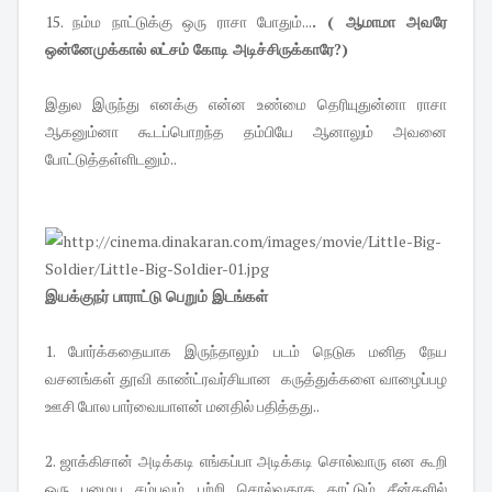
15. நம்ம நாட்டுக்கு ஒரு ராசா போதும்...
. ( ஆமாமா அவரே
ஒன்னேமுக்கால் லட்சம் கோடி அடிச்சிருக்காரே?)
இதுல இருந்து எனக்கு என்ன உண்மை தெரியுதுன்னா ராசா
ஆகனும்னா கூடப்பொறந்த தம்பியே ஆனாலும் அவனை
போட்டுத்தள்ளிடனும்..
இயக்குநர் பாராட்டு பெறும் இடங்கள்
1. போர்க்கதையாக இருந்தாலும் படம் நெடுக மனித நேய
வசனங்கள் தூவி காண்ட்ரவர்சியான கருத்துக்களை வாழைப்பழ
ஊசி போல பார்வையாளன் மனதில் பதித்தது..
2. ஜாக்கிசான் அடிக்கடி எங்கப்பா அடிக்கடி சொல்வாரு என கூறி
ஒரு பழைய சம்பவம் பற்றி சொல்வதாக காட்டும் சீன்களில்