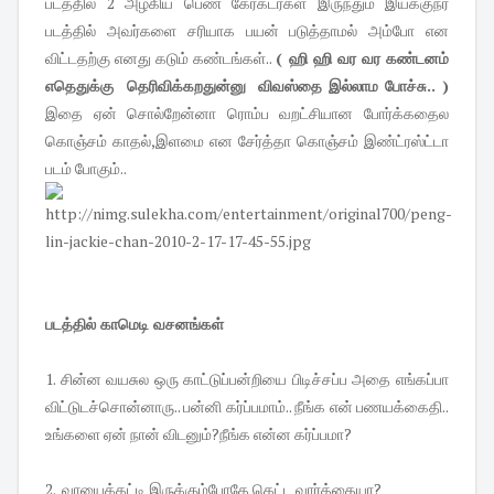
படத்தில் 2 அழகிய பெண் கேரக்டர்கள் இருந்தும் இயக்குநர்
படத்தில் அவர்களை சரியாக பயன் படுத்தாமல் அம்போ என
விட்டதற்கு எனது கடும் கண்டங்கள்..
( ஹி ஹி வர வர கண்டனம்
எதெதுக்கு தெரிவிக்கறதுன்னு விவஸ்தை இல்லாம போச்சு.. )
இதை ஏன் சொல்றேன்னா ரொம்ப வறட்சியான போர்க்கதைல
கொஞ்சம் காதல்,இளமை என சேர்த்தா கொஞ்சம் இண்ட்ரஸ்ட்டா
படம் போகும்..
படத்தில் காமெடி வசனங்கள்
1. சின்ன வயசுல ஒரு காட்டுப்பன்றியை பிடிச்சப்ப அதை எங்கப்பா
விட்டுடச்சொன்னாரு.. பன்னி கர்ப்பமாம்.. நீங்க என் பணயக்கைதி..
உங்களை ஏன் நான் விடனும்?நீங்க என்ன கர்ப்பமா?
2. வாயைக்கட்டி இருக்கும்போதே கெட்ட வார்த்தையா?