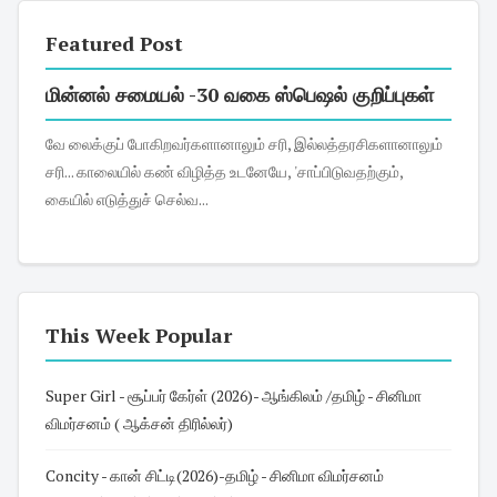
Featured Post
மின்னல் சமையல் -30 வகை ஸ்பெஷல் குறிப்புகள்
வே லைக்குப் போகிறவர்களானாலும் சரி, இல்லத்தரசிகளானாலும்
சரி... காலையில் கண் விழித்த உடனேயே, 'சாப்பிடுவதற்கும்,
கையில் எடுத்துச் செல்வ...
This Week Popular
Super Girl - சூப்பர் கேர்ள் (2026)- ஆங்கிலம் /தமிழ் - சினிமா
விமர்சனம் ( ஆக்சன் திரில்லர்)
Concity - கான் சிட்டி(2026)-தமிழ் - சினிமா விமர்சனம்