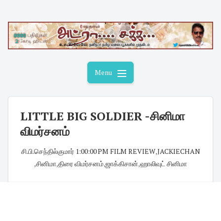
Skip
to
content
Menu
LITTLE BIG SOLDIER -சினிமா
விமர்சனம்
சி.பி.செந்தில்குமார்
·
1:00:00 PM
·
FILM REVIEW
,
JACKIECHAN
,
சினிமா
,
திரை விமர்சனம்
,
ஜாக்கிசான்
,
ஹாலிவுட் சினிமா