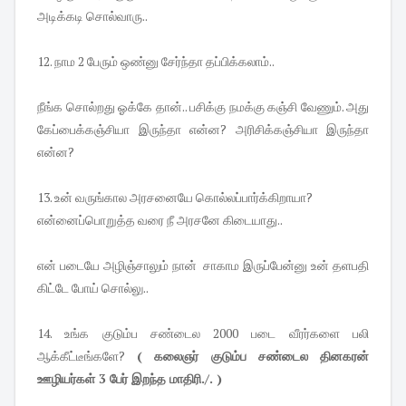
அடிக்கடி சொல்வாரு..
12. நாம 2 பேரும் ஒண்னு சேர்ந்தா தப்பிக்கலாம்..
நீங்க சொல்றது ஓக்கே தான்.. பசிக்கு நமக்கு கஞ்சி வேணும். அது
கேப்பைக்கஞ்சியா இருந்தா என்ன? அரிசிக்கஞ்சியா இருந்தா
என்ன?
13. உன் வருங்கால அரசனையே கொல்லப்பார்க்கிறாயா?
என்னைப்பொறுத்த வரை நீ அரசனே கிடையாது..
என் படையே அழிஞ்சாலும் நான் சாகாம இருப்பேன்னு உன் தளபதி
கிட்டே போய் சொல்லு..
14. உங்க குடும்ப சண்டைல 2000 படை வீரர்களை பலி
ஆக்கீட்டீங்களே?
( கலைஞர் குடும்ப சண்டைல தினகரன்
ஊழியர்கள் 3 பேர் இறந்த மாதிரி./. )