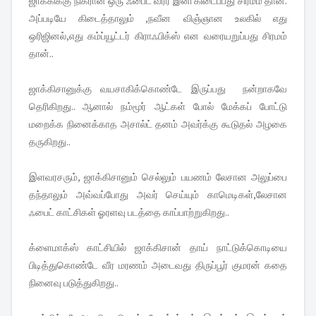
ஜாக்கிக்கு நிகரான ஒரு ஃபைட் வீரர் இனி கிடைப்பது சிரமம் தான்.
அப்படியே கிடைத்தாலும் ,நவீன விஞ்ஞான உலகில் எது
ஒரிஜினல்,எது கம்ப்யூட்டர் கிராஃபிக்ஸ் என வரையறுப்பது சிரமம்
தான்..
ஜாக்கிசானுக்கு வயசாகிக்கொண்டே இருப்பது நன்றாகவே
தெரிகிறது.. ஆனால் நம்மூர் ஆட்கள் போல் மேக்கப் போட்டு
மறைக்க நினைக்காத அசால்ட் தனம் அவர்க்கு கூடுதல் அழகை
தருகிறது..
இளவரசரும், ஜாக்கிசானும் செல்லும் பயணம் லேசான அலுப்பை
தந்தாலும் அவ்வப்போது அவர் செய்யும் காமெடிகள்,லேசான
ஃபைட் காட்சிகள் ஓரளவு படத்தை காப்பாற்றுகிறது..
க்ளைமாக்ஸ் காட்சியில் ஜாக்கிசான் தாய் நாட்டுக்கொடியை
பிடித்துகொண்டே வீர மரணம் அடைவது திருப்பூர் குமரன் கதை
நினைவு படுத்துகிறது..