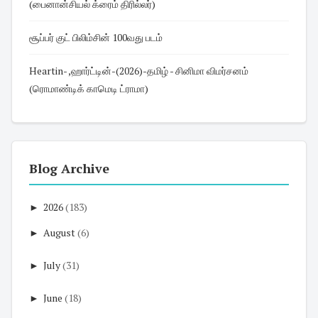
(பைனான்சியல் க்ரைம் திரில்லர்)
சூப்பர் குட் பிலிம்சின் 100வது படம்
Heartin- ,ஹார்ட்டின்-(2026)-தமிழ் - சினிமா விமர்சனம்
(ரொமாண்டிக் காமெடி ட்ராமா)
Blog Archive
►
2026
(183)
►
August
(6)
►
July
(31)
►
June
(18)