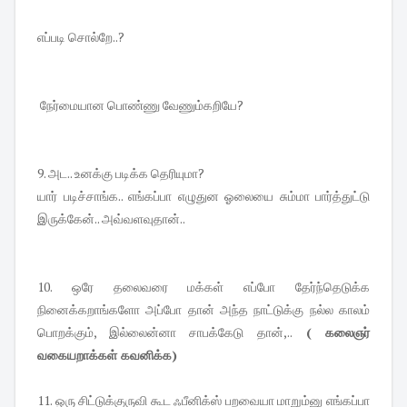
எப்படி சொல்றே..?
நேர்மையான பொண்ணு வேணும்கறியே?
9. அட.. உனக்கு படிக்க தெரியுமா?
யார் படிச்சாங்க.. எங்கப்பா எழுதுன ஓலையை சும்மா பார்த்துட்டு
இருக்கேன்.. அவ்வளவுதான்..
10. ஒரே தலைவரை மக்கள் எப்போ தேர்ந்தெடுக்க
நினைக்கறாங்களோ அப்போ தான் அந்த நாட்டுக்கு நல்ல காலம்
பொறக்கும், இல்லைன்னா சாபக்கேடு தான்,..
( கலைஞர்
வகையறாக்கள் கவனிக்க)
11. ஒரு சிட்டுக்குருவி கூட ஃபீனிக்ஸ் பறவையா மாறும்னு எங்கப்பா