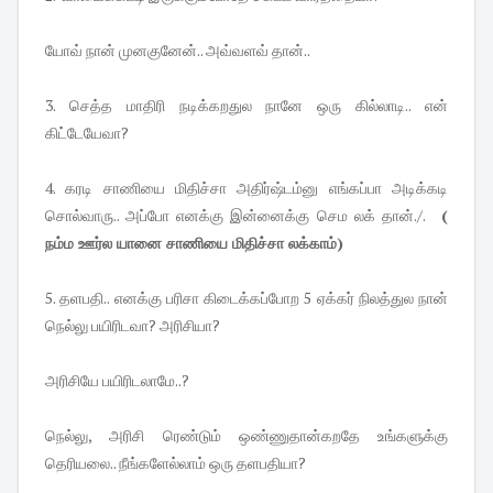
யோவ் நான் முனகுனேன்.. அவ்வளவ் தான்..
3. செத்த மாதிரி நடிக்கறதுல நானே ஒரு கில்லாடி.. என்
கிட்டேயேவா?
4. கரடி சாணியை மிதிச்சா அதிர்ஷ்டம்னு எங்கப்பா அடிக்கடி
சொல்வாரு.. அப்போ எனக்கு இன்னைக்கு செம லக் தான்./.
(
நம்ம ஊர்ல யானை சாணியை மிதிச்சா லக்காம்)
5. தளபதி.. எனக்கு பரிசா கிடைக்கப்போற 5 ஏக்கர் நிலத்துல நான்
நெல்லு பயிரிடவா? அரிசியா?
அரிசியே பயிரிடலாமே..?
நெல்லு, அரிசி ரெண்டும் ஒண்ணுதான்கறதே உங்களுக்கு
தெரியலை.. நீங்களேல்லாம் ஒரு தளபதியா?