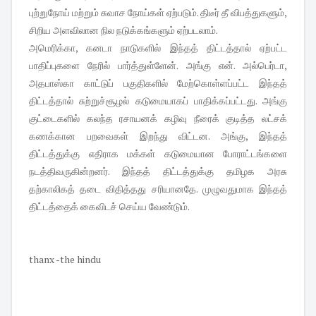
புற்றுநோய் மற்றும் சுவாச நோய்கள் ஏற்படும். திடீர் தீ விபத்துகளும்,
சிறிய அளவிலான நில நடுக்கங்களும் ஏற்படலாம்.
அமெரிக்கா, கனடா நாடுகளில் இந்தத் திட்டத்தால் ஏற்பட்ட
பாதிப்புகளை நேரில் பார்த்துள்ளேன். அங்கு என். அல்பெர்டா,
அதபாஸ்கா காட்டுப் பகுதிகளில் மேற்கொள்ளப்பட்ட இந்தத்
திட்டத்தால் சுற்றுச்சூழல் கடுமையாகப் பாதிக்கப்பட்டது. அங்கு
குட்டைகளில் கலந்த ரசாயனக் கழிவு நீரைக் குடித்த லட்சக்
கணக்கான பறவைகள் இறந்து விட்டன. அங்கு, இந்தத்
திட்டத்துக்கு எதிராக மக்கள் கடுமையான போராட்டங்களை
நடத்திவருகின்றனர். இந்தத் திட்டத்துக்கு தமிழக அரசு
தற்காலிகத் தடை விதித்தது சரியானதே. முழுவதுமாக இந்தத்
திட்டத்தைக் கைவிடச் செய்ய வேண்டும்.
thanx -the hindu