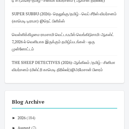
டி சி (2026)-தமிழ் - சினிமா விமர்சனம் ( ஆக்சன் திரில்லர்)
SUPER SUBBU (2026)- தெலுங்கு/தமிழ் - வெப் சீரிஸ் விமர்சனம்
(காமெடி டிராமா) @நெட் பிளிக்ஸ்
வெள்ளிக்கிழமை ராமசாமி வெட்டாஃபீஸ் வெங்கிடுசாமி-ஆகஸ்ட்
7,2026 ல் வெளியாக இருக்கும் தமிழ்ப்படங்கள் - ஒரு
முன்னோட்டம்
THE SHEEP DETECTIVES (2026)-ஆங்கிலம் /தமிழ் - சினிமா
விமர்சனம் (மிஸ்ட்ரி காமெடி திரில்லர்)@அமேசான் பிரைம்
Blog Archive
►
2026
(184)
►
August
(7)