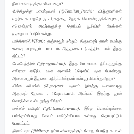
நிலம் உங்களுக்கு மலிவானதா?
பேச்சிமுத்து பாண்டியன் (‏@Tamilan_Petch):
விஞ்ஞானிகள்
எதற்காக மற்றொரு கிரகத்தை தேடிக் கொண்டிருக்கின்றனர்?
ஏனென்றால் அவர்களுக்கு தெரியும் பூமியின் நிலங்கள்
சூறையாடப்படும் என்று.
பார்த்தா(@VJFan):
தஞ்சாவூர் மற்றும் திருவாரூர் தான் நமக்கு
உணவு வழங்கும் மாவட்டம். அத்தகைய நிலத்தின் ஏன் இந்த
திட்டம்?
யோகேந்திரம் (‏@yoagandran):
இந்த மோசமான திட்டத்துக்கு
எதிரான எதிர்ப்பு உலக அளவில் ட்ரெண்ட் ஆக போகிறது.
அனைவரும் இதனை எதிர்க்கின்றனர் என்பது விளங்குகிறதா?
லிங்க ஃபேன்ஸ் (‏@geejeyz):
ஆமாம், இதற்கு அனைவரது
ஆதரவும் தேவை , #Rajinikanth அவர்கள் இதற்கு குரல்
கொடுக்க வலியுறுத்துகிறோம்.
வக்கீல் வரிபுலி (‏@CitizenSaravana):
இந்த ட்ரெண்டிங்கை
பார்க்கும்போது மிகவும் மகிழ்ச்சியாக உள்ளது. தொடரட்டும்
போராட்டம்.
நிராவ் ஷா (‏@Nirav):
நம்ம எல்லாருக்கும் சோறு போடுற கடவுள்