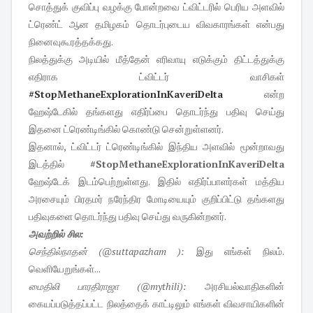
சொத்துக் குவிப்பு வழக்கு போன்றவை ட்விட்டரில் பெரிய அளவில்
ட்ரெண்ட் ஆன தமிழகம் தொடர்புடைய விவகாரங்கள் என்பது
நினைவுகூரத்தக்கது.
நிலத்துக்கு அடியில் மீத்தேன் எரிவாயு எடுக்கும் திட்டத்துக்கு
எதிராக ட்விட்டர் வாசிகள்
#StopMethaneExplorationInKaveriDelta
என்ற
ஹேஷ்டேகில் தங்களது எதிர்ப்பை தொடர்ந்து பதிவு செய்து
இதனை ட்ரெண்டிங்கில் கொண்டு சென்றுள்ளனர்.
இதனால், ட்விட்டர் ட்ரெண்டிங்கில் இந்திய அளவில் மூன்றாவது
இடத்தில்
#StopMethaneExplorationInKaveriDelta
ஹேஷ்டேக் இடம்பெற்றுள்ளது. இதில் எதிர்ப்பாளர்கள் மத்திய
அரசையும் பிரதமர் நரேந்திர மோடியையும் குறிப்பிட்டு தங்களது
பதிவுகளை தொடர்ந்து பதிவு செய்து வருகின்றனர்.
அவற்றில் சில:
செந்தில்நாதன் (‏@suttapazham ):
இது எங்கள் நிலம்.
வெளியேறுங்கள்...
மைதிலி பாரதிராஜா (‏@mythili):
அரசியல்வாதிகளின்
கையப்படுத்தப்பட்ட நிலத்தைக் காட்டிலும் எங்கள் விவசாயிகளின்