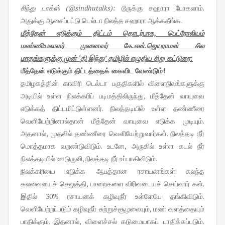
சிந்து டாக்ஸ் (@sindhutalks):
டூருக்கு சஹாரா போகலாம்.
அதுக்கு ஆசைப்பட்டு டெல்டா நிலத்த சஹாரா ஆக்கதீங்க.
மீத்தேன் எடுக்கும் திட்டம் தொடர்பாக, பெட்ரோலியம்
மண்ணியலாளர் முனைவர் கே.என்.ஜெயராமன் சில
மாதங்களுக்கு முன் ‘தி இந்து’ தமிழில் எழுதிய சிறு கட்டுரை:
மீத்தேன் எடுக்கும் திட்டத்தைக் கைவிட வேண்டும்!
தமிழகத்தின் காவிரி டெல்டா பகுதிகளில் விளைநிலங்களுக்கு
அடியில் உள்ள நிலக்கரிப் படிமத்திலிருந்து, மீத்தேன் வாயுவை
எடுக்கத் திட்டமிட்டுள்ளனர். நிலத்தடியில் உள்ள தண்ணீரை
வெளியேற்றினால்தான் மீத்தேன் வாயுவை எடுக்க முடியும்.
அதனால், முதலில் தண்ணீரை வெளியேற்றுவார்கள். நிலத்தடி நீர்
மொத்தமாக வறண்டுவிடும். உடனே, அருகில் உள்ள கடல் நீர்
நிலத்தடியில் ஊடுருவி, நிலத்தடி நீர் உப்பாகிவிடும்.
நிலக்கரியை எடுக்க ஆபத்தான ரசாயனங்கள் கலந்த
கலவையைச் செலுத்தி, பாறைகளை விரிவடையச் செய்வார் கள்.
இதில் 30% ரசாயனக் கழிவுநீர் உள்ளேயே தங்கிவிடும்.
வெளியேற்றப்படும் கழிவுநீர் சுற்றுச்சூழலையும், மண் வளத்தையும்
பாதிக்கும். இதனால், விளைச்சல் கடுமையாகப் பாதிக்கப்படும்.