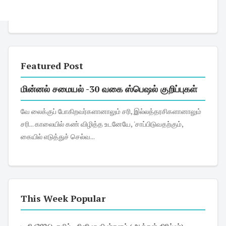
Featured Post
மின்னல் சமையல் -30 வகை ஸ்பெஷல் குறிப்புகள்
வே லைக்குப் போகிறவர்களானாலும் சரி, இல்லத்தரசிகளானாலும்
சரி... காலையில் கண் விழித்த உடனேயே, 'சாப்பிடுவதற்கும்,
கையில் எடுத்துச் செல்வ...
This Week Popular