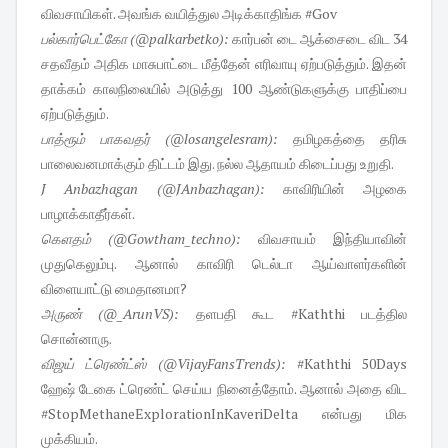
விவசாயிகள். அவங்க வயித்துல அடிக்காதிங்க #Gov
பல்கார்பெட்கோ (@palkarbetko):
கார்பன் டை ஆக்சைடை விட 34
சதவீதம் அதிக மாசுபாட்டை மீத்தேன் எரிவாயு ஏற்படுத்தும். இதன்
தாக்கம் காலநிலையில் அடுத்து 100 ஆண்டுகளுக்கு பாதிப்பை
ஏற்படுத்தும்.
பாத்ரூம் பாகவதர் (@losangelesram):
தமிழகத்தை தரிசு
பாலைவனமாக்கும் திட்டம் இது. நல்ல ஆதாயம் கிடைப்பது உறுதி.
J Anbazhagan (@JAnbazhagan):
காவிரியின் அழகை
பாழாக்காதீர்கள்.
கெளதம் (@Gowtham_techno):
விவசாயம் இந்தியாவின்
முதுகெலும்பு. ஆனால் காவிரி டெல்டா ஆய்வாளர்களின்
விளையாட்டு மைதானமா?
அருண் (@_ArunVS):
தளபதி கூட #Kaththi படத்தில
சொன்னாரு.
விஜய் ட்ரெண்ட்ஸ் (@VijayFansTrends):
#Kaththi 50Days
ஹேஷ் டேகை ட்ரெண்ட் செய்ய நினைத்தோம். ஆனால் அதை விட
#StopMethaneExplorationInKaveriDelta என்பது மிக
முக்கியம்.