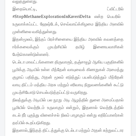
வலுத்துள்ளது.
இதையொட்டி, ட்விட்டரில்
#StopMethaneExplorationInKaveriDelta
என்ற பெயரில்
உருவாக்கப்பட்ட ஹேஷ்டேக், செவ்வாய்க்கிழமை இந்திய அளவில்
முன்னிலை வகித்துள்ளது.
இதன்மூலம், இந்தப் பிரச்சினையை இந்திய அளவில் கவனத்தை
ஈர்க்கவைக்கும் முயற்சியில் தமிழ் இணையவாசிகள்
மேற்கொண்டுள்ளனர்.
டெல்டா மாவட்டங்களான திருவாரூர், தஞ்சாவூர் ஆகிய பகுதிகளில்
பூமிக்கு அடியில் உள்ள மீத்தேன் வாயுவைக் கிணறுகள் அமைத்து
குழாய் பதித்து, அதன் மூலம் எடுத்துப் பயன்படுத்தும் மீத்தேன்
வாயு திட்டம் மத்திய அரசு மற்றும் எரிவாயு நிறுவனங்களின் கூட்டு
முயற்சியோடு செயல்படுத்தப்பட்டு வருகிறது.
நிலத்துக்கு அடியில் பல நூறு அடி ஆழத்தில் துளை அமைப்பதால்
பூமியில் வெற்றிடம் உருவாகும் என்றும், இதனால் வெற்றிடத்தில்
கடல் நீர் புகுந்து விளைச்சல் நிலம் பாழாகும் என்று எதிர்ப்பாளர்கள்
தரப்பில் கூறப்படுகிறது.
இதனால், இந்தத் திட்டத்துக்கு டெல்டா மற்றும் அதன் சுற்றுவட்டார