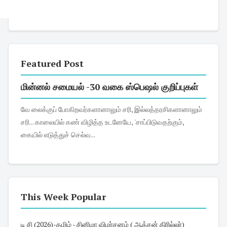
Featured Post
மின்னல் சமையல் -30 வகை ஸ்பெஷல் குறிப்புகள்
வே லைக்குப் போகிறவர்களானாலும் சரி, இல்லத்தரசிகளானாலும்
சரி... காலையில் கண் விழித்த உடனேயே, 'சாப்பிடுவதற்கும்,
கையில் எடுத்துச் செல்வ...
This Week Popular
டி சி (2026)-தமிழ் - சினிமா விமர்சனம் ( ஆக்சன் திரில்லர்)