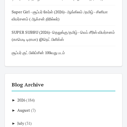
Super Girl - சூப்பர் கேர்ள் (2026)- ஆங்கிலம் /தமிழ் - சினிமா
விமர்சனம் ( ஆக்சன் திரில்லர்)
SUPER SUBBU (2026)- தெலுங்கு/தமிழ் - வெப் சீரிஸ் விமர்சனம்
(காமெடி டிராமா) @நெட் பிளிக்ஸ்
சூப்பர் குட் பிலிம்சின் 100வது படம்
Blog Archive
►
2026
(184)
►
August
(7)
►
July
(31)