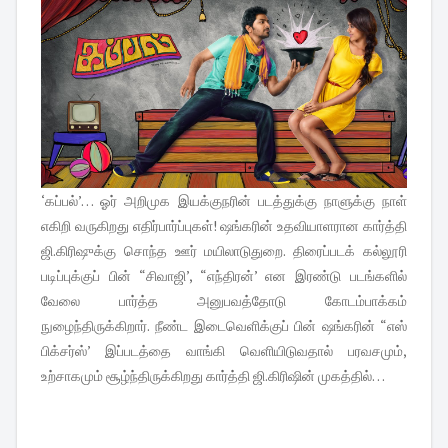
‘கப்பல்’… ஓர் அறிமுக இயக்குநரின் படத்துக்கு நாளுக்கு நாள்
எகிறி வருகிறது எதிர்பார்ப்புகள்! ஷங்கரின் உதவியாளரான கார்த்தி
ஜி.கிரிஷுக்கு சொந்த ஊர் மயிலாடுதுறை. திரைப்படக் கல்லூரி
படிப்புக்குப் பின் “சிவாஜி’, “எந்திரன்’ என இரண்டு படங்களில்
வேலை பார்த்த அனுபவத்தோடு கோடம்பாக்கம்
நுழைந்திருக்கிறார். நீண்ட இடைவெளிக்குப் பின் ஷங்கரின் “எஸ்
பிக்சர்ஸ்’ இப்படத்தை வாங்கி வெளியிடுவதால் பரவசமும்,
உற்சாகமும் சூழ்ந்திருக்கிறது கார்த்தி ஜி.கிரிஷின் முகத்தில்…