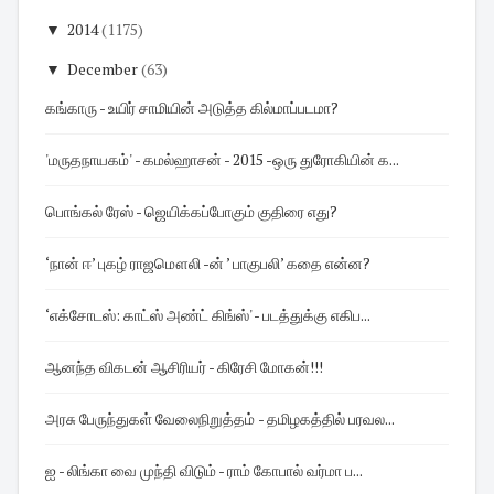
▼
2014
(1175)
▼
December
(63)
கங்காரு - உயிர் சாமியின் அடுத்த கில்மாப்படமா?
'மருதநாயகம்' - கமல்ஹாசன் - 2015 -ஒரு துரோகியின் க...
பொங்கல் ரேஸ் - ஜெயிக்கப்போகும் குதிரை எது?
‘நான் ஈ’ புகழ் ராஜமௌலி -ன் ’ பாகுபலி’ கதை என்ன?
‘எக்சோடஸ்: காட்ஸ் அண்ட் கிங்ஸ்' - படத்துக்கு எகிப...
ஆனந்த விகடன் ஆசிரியர் - கிரேசி மோகன்!!!
அரசு பேருந்துகள் வேலைநிறுத்தம் - தமிழகத்தில் பரவல...
ஐ - லிங்கா வை முந்தி விடும் - ராம் கோபால் வர்மா ப...