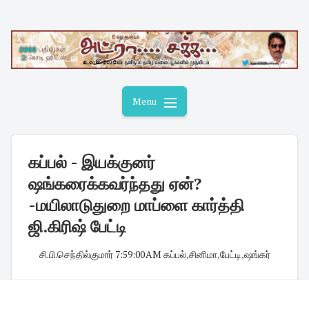
Skip
to
content
Menu
கப்பல் - இயக்குனர்
ஷங்கரைக்கவர்ந்தது ஏன்?
-மயிலாடுதுறை மாப்ளை கார்த்தி
ஜி.கிரிஷ் பேட்டி
சி.பி.செந்தில்குமார்
·
7:59:00 AM
·
கப்பல்
,
சினிமா
,
பேட்டி
,
ஷங்கர்