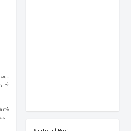
புவரா
ளுடன்
போல்
ளே.
Featured Post