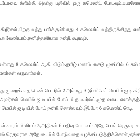
ோட்டோவை க்ளிக்கி அவர்து பதிவில் ஒரு கமெண்ட் போடவும்.ஃபாலோ
ிறீர்கள்,பிறகு வந்து பார்க்கும்போது 4 கமெண்ட் வந்திருக்கிறது என
ூற வேண்டாம்.தனித்தனியாக நன்றி கூறவும்.
 உள்ளது.8 கமெண்ட் ஆகி விடும்.தமிழ் மணம் சைடு முகப்பில் 6 கம
ாளர்கள் வருவார்கள்.
லது முறைக்காத பெண் பெயரில் 2 அல்லது 3 டூப்ளிகேட் மெயில் ஐ டி கிர
அவர்கள் மெயில் ஐ டி யில் போய் மீ த ஃபர்ஸ்ட்,முத வடை எனக்குத
் மெயில் ஐ டி யில் போய் நன்றி சொல்லவும்.இப்போ 6 கமெண்ட் ரெடி.
.வாரம் மினிமம் 3,அதிகம் 6 பதிவு போடவும்.அதே போல் ரெகுலராக
ல் ரெகுலராக அதே டைமில் போடுவதை வழக்கப்படுத்திக்கொள்ளுங்க