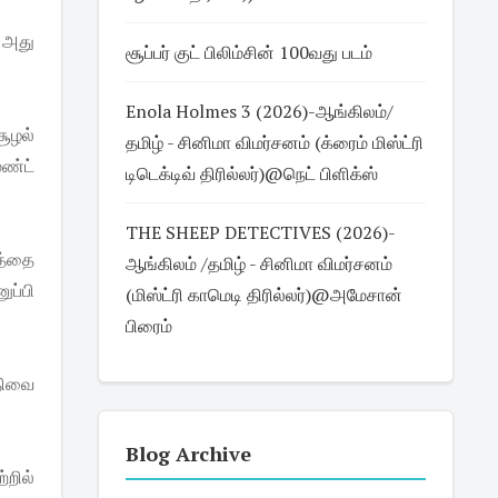
 அது
சூப்பர் குட் பிலிம்சின் 100வது படம்
Enola Holmes 3 (2026)-ஆங்கிலம்/
சூழல்
தமிழ் - சினிமா விமர்சனம் (க்ரைம் மிஸ்ட்ரி
ெண்ட்
டிடெக்டிவ் திரில்லர்)@நெட் பிளிக்ஸ்
THE SHEEP DETECTIVES (2026)-
டத்தை
ஆங்கிலம் /தமிழ் - சினிமா விமர்சனம்
ுப்பி
(மிஸ்ட்ரி காமெடி திரில்லர்)@அமேசான்
பிரைம்
திவை
Blog Archive
றில்