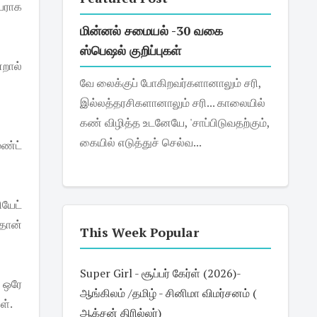
யராக
மின்னல் சமையல் -30 வகை
ஸ்பெஷல் குறிப்புகள்
்றால்
வே லைக்குப் போகிறவர்களானாலும் சரி,
இல்லத்தரசிகளானாலும் சரி... காலையில்
கண் விழித்த உடனேயே, 'சாப்பிடுவதற்கும்,
கையில் எடுத்துச் செல்வ...
ெண்ட்
ியேட்
்தான்
This Week Popular
Super Girl - சூப்பர் கேர்ள் (2026)-
 ஒரே
ஆங்கிலம் /தமிழ் - சினிமா விமர்சனம் (
ள்.
ஆக்சன் திரில்லர்)