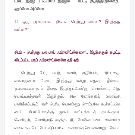
டஸ்ட் இதழ் 1.6.2009 இதழ்ல பேட்டி குடுத்திருக்காரு..
ஹய்யோ அய்யோ
11. ஒரு
நடிகையாக
நீங்கள்
பெற்றது
என்ன
?
இழந்தது
என்ன
?''
சி.பி - பெற்றது பல பாய் ஃபிரண்ட்ஸ்களை.. இழந்ததும் கழட்டி
விடப்பட்ட பாய் ஃபிரண்ட்ஸ்களே ஹி ஹி
''
பெற்றது
பேர்
,
புகழ்
,
பணம்
,
குடும்பம்
,
மரியாதை
,
எல்லாருடைய
அன்பு
.
இழந்தது
என்று
எதுவும்
இல்லை
.
'
நடிகையானதால்
இதை
இழந்துட்டேன்
’
னு
சொன்னா
,
அது
பொய்யாத்தான்
இருக்கும்
.
சில
நேரங்களில்
பிரைவசி
பாதிக்கப்படும்
.
என்
பெரிய
பொண்ணு
ரொம்பவே
கூச்சப்படுற
டைப்
.
போட்டோவுக்கு
முகம்
காட்டக்கூடத்
தயங்குவா
.
வெளியூர்
,
வெளிநாடுகளுக்கு
டூர்
போனோம்னா
,
வளைச்சு
வளைச்சு
போட்டோ
எடுப்பாங்க
.
எவ்வளவு
சொன்னாலும்
கேட்க