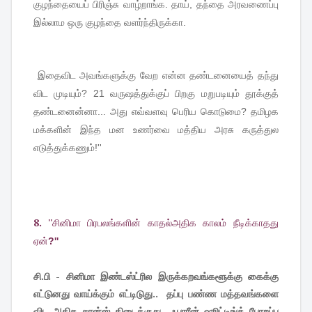
குழந்தையைப்
பிரிஞ்சு
வாழ்றாங்க
.
தாய்
,
தந்தை
அரவணைப்பு
இல்லாம
ஒரு
குழந்தை
வளர்ந்திருக்கா
.
இதைவிட
அவங்களுக்கு
வேற
என்ன
தண்டனையைத்
தந்து
விட
முடியும்
? 21
வருஷத்துக்குப்
பிறகு
மறுபடியும்
தூக்குத்
தண்டனைன்னா
...
அது
எவ்வளவு
பெரிய
கொடுமை
?
தமிழக
மக்களின்
இந்த
மன
உணர்வை
மத்திய
அரசு
கருத்துல
எடுத்துக்கணும்
!''
8. ''
சினிமா
பிரபலங்களின்
காதல்அதிக
காலம்
நீடிக்காதது
ஏன்
?''
சி
.பி - சினிமா இண்டஸ்ட்ரில இருக்கறவங்களூக்கு கைக்கு
எட்டுனது வாய்க்கும் எட்டிடுது.. தப்பு பண்ண மத்தவங்களை
விட அதிக சான்ஸ் கிடைக்குது.. ஃபாரீன் ஷூட்டிங்க் போறப்ப