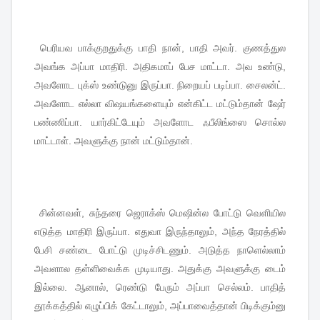
பெரியவ
பாக்குறதுக்கு
பாதி
நான்
,
பாதி
அவர்
.
குணத்துல
அவங்க
அப்பா
மாதிரி
.
அதிகமாப்
பேச
மாட்டா
.
அவ
உண்டு
,
அவளோட
புக்ஸ்
உண்டுனு
இருப்பா
.
நிறையப்
படிப்பா
.
சைலன்ட்
.
அவளோட
எல்லா
விஷயங்களையும்
என்கிட்ட
மட்டும்தான்
ஷேர்
பண்ணிப்பா
.
யார்கிட்டேயும்
அவளோட
ஃபீலிங்ஸை
சொல்ல
மாட்டாள்
.
அவளுக்கு
நான்
மட்டும்தான்
.
சின்னவள்
,
சுந்தரை
ஜெராக்ஸ்
மெஷின்ல
போட்டு
வெளியில
எடுத்த
மாதிரி
இருப்பா
.
எதுவா
இருந்தாலும்
,
அந்த
நேரத்தில்
பேசி
சண்டை
போட்டு
முடிச்சிடணும்
.
அடுத்த
நாளெல்லாம்
அவளால
தள்ளிவைக்க
முடியாது
.
அதுக்கு
அவளுக்கு
டைம்
இல்லை
.
ஆனால்
,
ரெண்டு
பேரும்
அப்பா
செல்லம்
.
பாதித்
தூக்கத்தில்
எழுப்பிக்
கேட்டாலும்
,
அப்பாவைத்தான்
பிடிக்கும்னு