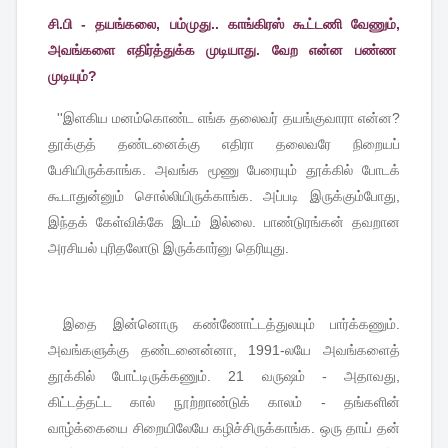
சி.பி - தயங்கலை, பம்முது.. காங்கிரஸ் கூட்டணி வேணும்,
அவங்களை எதிர்த்துக்க முடியாது. வேற என்ன பண்ண
முடியும்?
''
இளகிய
மனம்கொண்ட
எங்க
தலைவர்
தயங்குவாரா
என்ன
?
தூக்குத்
தண்டனைக்கு
எதிரா
தலைவரே
நிறையப்
பேசியிருக்காங்க
.
அவங்க
மூணு
பேரையும்
தூக்கில்
போடக்
கூடாதுன்னும்
சொல்லியிருக்காங்க
.
அப்படி
இருக்கும்போது
,
இந்தக்
கேள்விக்கே
இடம்
இல்லை
.
பாண்டுரங்கன்
தவறான
அரசியல்
புரிதலோடு
இருக்கார்னு
தெரியுது
.
இதை
இன்னொரு
கண்ணோட்டத்துலயும்
பார்க்கணும்
.
அவங்களுக்கு
தண்டனைன்னா
, 1991-
லயே
அவங்களைத்
தூக்கில்
போட்டிருக்கணும்
. 21
வருஷம்
-
அதாவது
,
கிட்டத்தட்ட
கால்
நூற்றாண்டுக்
காலம்
-
தங்களின்
வாழ்க்கையை
சிறையிலேயே
கழிச்சிருக்காங்க
.
ஒரு
தாய்
தன்