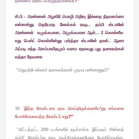
தலைமை
ஏற்கப்
பொருத்தமானவர்
?''
சி.பி - அண்ணன் அழகிரி மொழி அறிவு இல்லாத நிதானம்னா
என்னன்னு தெரியாத லோக்கல் ரவுடி.. தம்பி ஸ்டாலின்
அண்ணன் கமுக்கமான, அமுக்கமான ஆள்... 2 கொள்ளீல
எது பெஸ்ட் கொள்ளின்னு பார்த்தா ஸ்டாலின் தான்.. ஆனா
அப்படி எந்த அசம்பாவிதமும் வராம ஏதாவது புது தலைவர்கள்
வந்தா தேவலை
''
அதுபற்றி
எல்லாம்
தலைவர்தான்
முடிவு
பண்ணணும்
!''
10. ''
இந்த
கேரக்டரை
நாம
செய்திருக்கலாமே
’
னு
உங்களை
யோசிக்கவைத்த
கேரக்டர்
எது
?''
''
கிட்டத்தட்ட
200
படங்களில்
நடிச்சாச்சு
.
இப்பவும்
'
சின்னத்
தம்பி
’
கேரக்டர்ல
நாம
நடிச்சிருக்கலாமேனு
யோசிச்சவங்க
,