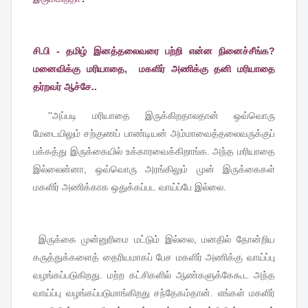
சி.பி - தமிழ் இனத்தலைவரை பற்றி என்ன நினைச்சீங்க?
மனைவிக்கு மரியாதை, மகளிர் அணிக்கு தனி மரியாதை
தர்றவர் ஆச்சே..
''
அப்படி
மரியாதை
இருக்கிறதாலதான்
ஒவ்வொரு
தலைவருக்குப்
மேடையிலும்
சற்குணப்
பாண்டியன்
அம்மாவைத்
பக்கத்து
இருக்கையில்
உக்காரவைக்கிறாங்க
.
அந்த
மரியாதை
இல்லைன்னா
,
ஒவ்வொரு
அரங்கிலும்
முன்
இருக்கைகள்
மகளிர்
அணிக்காக
ஒதுக்கப்பட
வாய்ப்பே
இல்லை
.
இருக்கை
முன்னுரிமை
மட்டும்
இல்லை
,
மனதில்
தோன்றிய
கருத்துக்களைத்
தைரியமாகப்
பேச
மகளிர்
அணிக்கு
வாய்ப்பு
வழங்கப்படுகிறது
.
மற்ற
கட்சிகளில்
ஆண்
களுக்கேகூட
அந்த
வாய்ப்பு
வழங்கப்படுமாங்கிறது
சந்தேகம்தான்
.
எங்கள்
மகளிர்