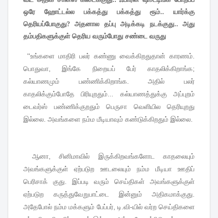
ஒரே ஹோட்டல்ல பக்கத்து பக்கத்து ரூம்.. யார்க்கு
தெரியப்போகுது? அதனால தப்பு அடிக்கடி நடக்குது.. அது
தம்பதிகளுக்குள் தெரிய வரும்போது சண்டை வருது
''
உங்களை
மாதிரி
பலர்
கண்ணு
வைக்கிறதுதான்
காரணம்
.
பொதுவா
,
இங்கே
நிறையப்
பேர்
காதலிக்கிறாங்க
;
கல்யாணமும்
பண்ணிக்கிறாங்க
.
அதில்
பலர்
காதலிக்கும்போதே
பிரியுறதும்
...
கல்யாணத்துக்கு
அப்புறம்
டைவர்ஸ்
பண்ணிக்குறதும்
பெருசா
வெளியில
தெரியுறது
இல்லை
.
அவங்களை
நம்ம
மீடியாவும்
கண்டுக்கிறதும்
இல்லை
.
ஆனா
,
சினிமாவில்
இருக்கிறவங்களோட
காதலையும்
அவங்களுக்குள்
ஏற்படுற
ஊடலையும்
நம்ம
மீடியா
ஊதிப்
பெரிசாக்
குது
.
இப்படி
வரும்
செய்திகள்
அவங்களுக்குள்
ஏற்படுற
கருத்துவேறுபாட்டை
இன்னும்
அதிகமாக்குது
.
அதேபோல்
நம்ம
மக்களும்
பேப்பர்
,
டி
.
வி
-
யில்
வர்ற
செய்திகளை