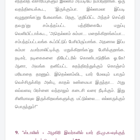
எந்தவித
விசாரிப்புகளும்
இல்லாம
அப்படியே
நம்பிடுறாங்க
.
ஒரு
வதந்தியைக்கூட
, '
இருக்கும்பா
.
இல்லாமலா
இப்படி
எழுதுறாங்க
’
னு
பேசுவாங்க
.
பிறகு
, '
குறிப்பிட்ட
அந்தச்
செய்தி
தவறு
’
னு
சம்பந்தப்பட்ட
பத்திரிகையே
மறுப்பு
வெளியிட்டாக்கூட
, '
அதெல்லாம்
சும்மா
...
மறைக்கிறாங்கப்பா
...
சம்பந்தப்பட்டவங்க
கூப்பிட்டுப்
பேசியிருப்பாங்க
.
அதனால
இப்ப
சும்மா
ஃபார்மாலிட்டிக்கு
மறுக்கிறாங்க
’
னு
பேசிக்குறாங்க
.
நடிகர்
,
நடிகைகளை
தியேட்டரில்
கொண்டாடுறீங்க
ஓ
.
கே
!
ஆனா
,
அவங்க
தனிப்பட்ட
சுதந்திரத்துக்கும்
கொஞ்சம்
மரியாதை
தரணும்
.
இதெல்லாம்விட
,
யார்
மேலயும்
யாரும்
வெச்சிருக்கிற
அன்பு
,
காதல்
உண்மையா
இருந்தா
...
அது
எவ்வளவு
பிரச்னை
வந்தாலும்
கடைசி
வரை
நீடிக்கும்
.
இது
சினிமாவுல
இருக்கிறவங்களுக்கு
மட்டுல்லை
....
எல்லாருக்கும்
பொருந்தும்
!''
9. ''
ஸ்டாலின்
-
அழகிரி
இவர்களில்
யார்
தி
.
மு
.
க
-
வுக்குத்