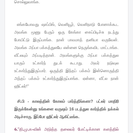
சொல்லுவாங்க
.
எங்கயோவது
ஷாப்பிங்
,
வெளியூர்
,
வெளிநாடு
போனாக்கூட
அவங்க
மூணு
பேரும்
ஒரு
கேங்கா
கைப்பிடிச்சு
நடந்து
போயிட்டு
இருப்பாங்க
.
நான்
பாவமாத்
தனியா
வருவேன்
.
அவங்க
அப்பா
பக்கத்துலயே
என்னை
நெருங்கவிட
மாட்டாங்க
.
வீட்லயும்
அப்படித்தான்
.
அவங்களுக்கு
அப்பா
பக்கத்துல
யாரும்
உட்கார்ந்
துடக்
கூடாது
.
அவர்
நடுவுல
உட்கார்ந்துஇருப்பார்
.
ஒருத்தி
இந்தப்
பக்கம்
இன்னொருத்தி
அந்தப்
பக்கம்
உட்கார்ந்துஇருப்பாங்க
.
ஏன்னா
,
வீட்ல
நான்
ஹிட்லர்
!''
சி.பி - காலத்தின் கோலம் பார்த்தீங்களா? பட்லர் மாதிரி
இருக்கேன்னு உங்களை வருஷம் 16 படத்துல கார்த்திக் நக்கல்
அடிச்சாரு. இப்போ ஹிட்லர் ஆகிட்டீங்க.
6.''
தி
.
மு
.
க
-
வின்
அடுத்த
தலைவர்
போட்டிக்கான
களத்தில்