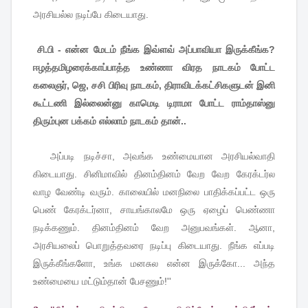
அரசியல்ல
நடிப்பே
கிடையாது
.
சி.பி - என்ன மேடம் நீங்க இவ்ளவ் அப்பாவியா இருக்கீங்க?
ஈழத்தமிழரைக்காப்பாத்த உண்ணா விரத நாடகம் போட்ட
கலைஞர், ஜெ, சசி பிரிவு நாடகம், திராவிடக்கட்சிகளுடன் இனி
கூட்டணி இல்லைன்னு காமெடி டிராமா போட்ட ராம்தாஸ்னு
திரும்புன பக்கம் எல்லாம் நாடகம் தான்..
அப்படி
நடிச்சா
,
அவங்க
உண்மையான
அரசியல்வாதி
கிடையாது
.
சினிமாவில்
தினம்தினம்
வேற
வேற
கேரக்டர்ல
வாழ
வேண்டி
வரும்
.
காலையில்
மனநிலை
பாதிக்கப்பட்ட
ஒரு
பெண்
கேரக்டர்னா
,
சாயங்காலமே
ஒரு
ஏழைப்
பெண்ணா
நடிக்கணும்
.
தினம்தினம்
வேற
அனுபவங்கள்
.
ஆனா
,
அரசியலைப்
பொறுத்தவரை
நடிப்பு
கிடையாது
.
நீங்க
எப்படி
இருக்கீங்களோ
,
உங்க
மனசுல
என்ன
இருக்கோ
...
அந்த
உண்மையை
மட்டும்தான்
பேசணும்
!''