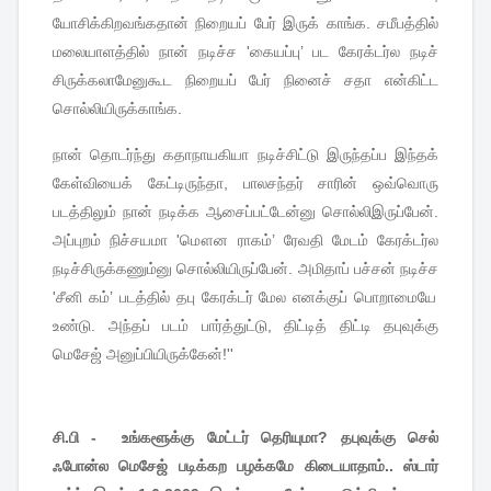
யோசிக்கிறவங்கதான்
நிறையப்
பேர்
இருக்
காங்க
.
சமீபத்தில்
மலையாளத்தில்
நான்
நடிச்ச
'
கையப்பு
’
பட
கேரக்டர்ல
நடிச்
சிருக்கலாமேனுகூட
நிறையப்
பேர்
நினைச்
சதா
என்கிட்ட
சொல்லியிருக்காங்க
.
நான்
தொடர்ந்து
கதாநாயகியா
நடிச்சிட்டு
இருந்தப்ப
இந்தக்
கேள்வியைக்
கேட்டிருந்தா
,
பாலசந்தர்
சாரின்
ஒவ்வொரு
படத்திலும்
நான்
நடிக்க
ஆசைப்பட்டேன்னு
சொல்லிஇருப்பேன்
.
அப்புறம்
நிச்சயமா
'
மௌன
ராகம்
’
ரேவதி
மேடம்
கேரக்டர்ல
நடிச்சிருக்கணும்னு
சொல்லியிருப்பேன்
.
அமிதாப்
பச்சன்
நடிச்ச
'
சீனி
கம்
’
படத்தில்
தபு
கேரக்டர்
மேல
எனக்குப்
பொறாமையே
உண்டு
.
அந்தப்
படம்
பார்த்துட்டு
,
திட்டித்
திட்டி
தபுவுக்கு
மெசேஜ்
அனுப்பியிருக்கேன்
!''
சி.பி - உங்களூக்கு மேட்டர் தெரியுமா? தபுவுக்கு செல்
ஃபோன்ல மெசேஜ் படிக்கற பழக்கமே கிடையாதாம்.. ஸ்டார்