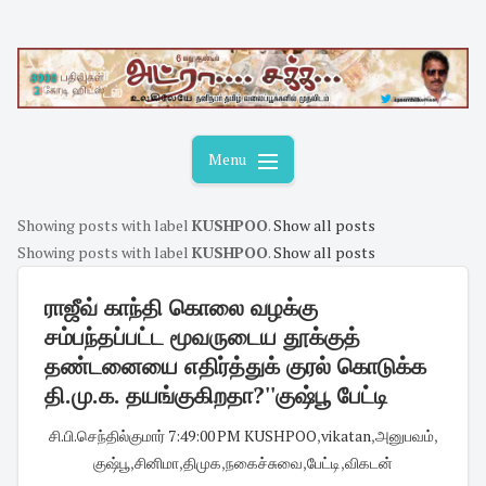
Skip
to
content
Menu
Showing posts with label
KUSHPOO
.
Show all posts
Showing posts with label
KUSHPOO
.
Show all posts
ராஜீவ் காந்தி கொலை வழக்கு
சம்பந்தப்பட்ட மூவருடைய தூக்குத்
தண்டனையை எதிர்த்துக் குரல் கொடுக்க
தி.மு.க. தயங்குகிறதா?''குஷ்பூ பேட்டி
சி.பி.செந்தில்குமார்
·
7:49:00 PM
·
KUSHPOO
,
vikatan
,
அனுபவம்
,
குஷ்பூ
,
சினிமா
,
திமுக
,
நகைச்சுவை
,
பேட்டி
,
விகடன்