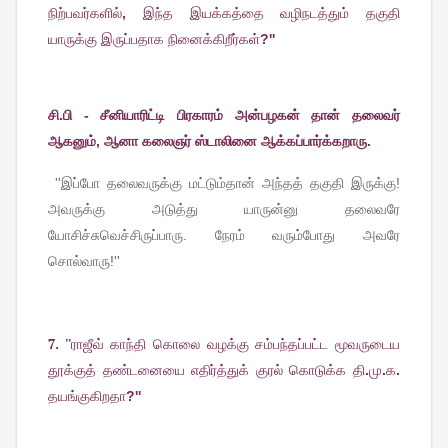
நிற்பவர்களில்
,
இந்த
இயக்கத்தை
வழிநடத்தும்
தகுதி
யாருக்கு
இருப்பதாக
நினைக்கிறீர்கள்
?''
சி.பி - சீனியாரிட்டி பிரகாரம் அன்பழகன் தான் தலைவர்
ஆகனும், ஆனா கலைஞர் ஸ்டாலினை ஆக்கப்பார்க்கறாரு.
''
இப்போ
தலைவருக்கு
மட்டும்தான்
அந்தத்
தகுதி
இருக்கு
!
அவருக்கு
அடுத்து
யாருன்னு
தலைவரே
யோசிச்சுவெச்சிருப்பாரு
.
நேரம்
வரும்போது
அவரே
சொல்வாரு
!''
7. ''
ராஜீவ்
காந்தி
கொலை
வழக்கு
சம்பந்தப்பட்ட
மூவருடைய
தூக்குத்
தண்டனையை
எதிர்த்துக்
குரல்
கொடுக்க
தி
.
மு
.
க
.
தயங்குகிறதா
?''