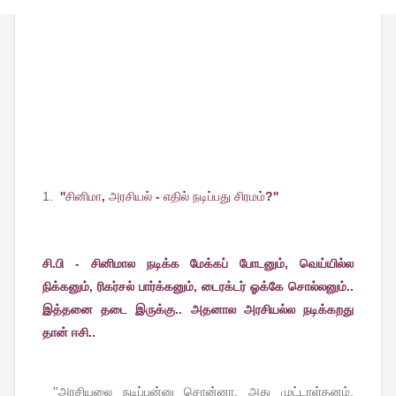
1.
''
சினிமா
,
அரசியல்
-
எதில்
நடிப்பது
சிரமம்
?''
சி.பி - சினிமால நடிக்க மேக்கப் போடனும், வெய்யில்ல
நிக்கனும், ரிகர்சல் பார்க்கனும், டைரக்டர் ஓக்கே சொல்லனும்..
இத்தனை தடை இருக்கு.. அதனால அரசியல்ல நடிக்கறது
தான் ஈசி..
''
அரசியலை
நடிப்புன்னு
சொன்னா
,
அது
முட்டாள்தனம்
.