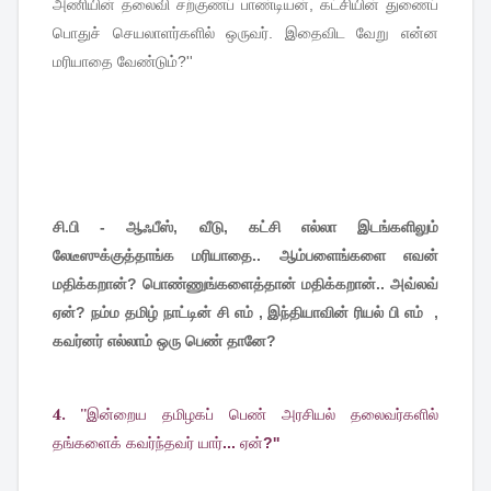
அணியின்
தலைவி
சற்குணப்
பாண்டியன்
,
கட்சியின்
துணைப்
பொதுச்
செயலாளர்களில்
ஒருவர்
.
இதைவிட
வேறு
என்ன
மரியாதை
வேண்டும்
?''
சி.பி - ஆஃபீஸ், வீடு, கட்சி எல்லா இடங்களிலும்
லேடீஸுக்குத்தாங்க மரியாதை.. ஆம்பளைங்களை எவன்
மதிக்கறான்? பொண்ணுங்களைத்தான் மதிக்கறான்.. அவ்லவ்
ஏன்? நம்ம தமிழ் நாட்டின் சி எம் , இந்தியாவின் ரியல் பி எம் ,
கவர்னர் எல்லாம்
ஒரு பெண்
தானே?
4. ''
இன்றைய
தமிழகப்
பெண்
அரசியல்
தலைவர்களில்
தங்களைக்
கவர்ந்தவர்
யார்
...
ஏன்
?''