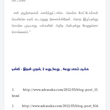
மாட்டாங்க
.
என்
குழந்தைகள்
வளர்ந்துட்டாங்க
.
அவங்க
போட்டோக்கள்
வெளியில
வரக்
கூடாதுனு
நினைக்கிறேன்
.
அதை
இழப்புன்னு
சொல்ல
முடியாது
.
மக்களின்
அதீத
அன்புன்னு
வேணும்னா
சொல்லலாம்
.''
டிஸ்கி - இதன் முதல், 2 வது,3வது , 4வது பாகம் படிக்க
1. http://www.adra
saka.com/2012/0
3/blog-post_15.
html
2.
http://www.adra
saka.com/2012/0
3/blog-post_816