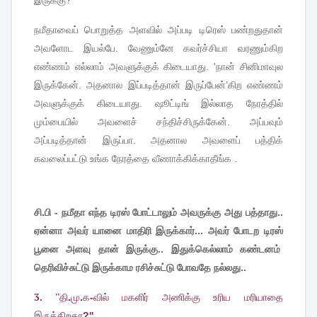
நமீதாவைப்
பொறுத்த
அளவில்
அப்படி
டிரெஸ்
பண்றதுதான்
அவளோட
இயல்பே
.
வேணும்னே
கவர்ச்சியா
வரணும்கிற
எண்ணம்
எல்லாம்
அவளுக்குக்
கிடையாது
. '
நான்
சினிமாவுல
இருக்கேன்
.
அதனால
இப்படித்தான்
இருப்பேன்
’
கிற
எண்ணம்
அவளுக்குக்
கிடையாது
.
ஷூட்டிங்
இல்லாத
நேரத்தில்
மும்பையில்
அவளைச்
சந்திச்சிருக்கேன்
.
அப்பவும்
அப்படித்தான்
இருப்பா
.
அதனால
அவளைப்
பத்திக்
கவலைப்பட்டு
உங்க
நேரத்தை
வீணாக்கிக்காதீங்க
.
சி.பி - நமீதா எந்த டிரஸ் போட்டாலும் அவருக்கு அது பத்தாது..
ஏன்னா அவர் யானை மாதிரி இருக்கார்... அவர் போடற டிரஸ்
பூனை அளவு தான் இருக்கு.. இதுக்கெல்லாம் கண்டனம்
தெரிவிச்சுட்டு இருக்காம ரசிச்சுட்டு போவதே நல்லது..
3. ''
தி
.
மு
.
க
-
வில்
மகளிர்
அணிக்கு
உரிய
மரியாதை
இருக்கிறதா
?''