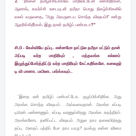
2. ''
நீங்கள்
தமிழச்சியாகவே
மாறிவிட்டேன்
என்கிறீர்கள்
.
ஆனால்
,
கவர்ச்சி
உடையுடன்
நமீதா
பொது
நிகழ்ச்சிகளில்
வலம்
வருவதை
, '
அது
அவருடைய
சொந்த
விஷயம்
!’
என்று
ஆதரிக்கிறீர்கள்
.
இது
தான்
தமிழ்ப்
பண்பாடா
?''
சி.பி - கேள்வியே தப்பு.. என்னமோ நாட்டுல நமீதா மட்டும் தான்
அப்படி வர்ற மாதிரியும் , மத்தவங்க எல்லாம்
இழுத்துப்போர்த்திட்டு வர்ற மாதிரியும் கேட்கறீங்களே. கலைஞர்
டி வி மானாட மயிலாட பார்க்கவும்..
''இதை
ஏன்
தமிழ்ப்
பண்பாட்டோட
குழப்பிக்கிறீங்க
.
அது
அவங்க
சொந்த
விஷயம்
...
அவ்வளவுதான்
.
அவங்க
எப்படி
டிரெஸ்
பண்ணணும்
,
எப்படி
வரணும்கிறது
அவங்க
சுதந்திரம்
.
அவங்களோட
தனிப்பட்ட
விஷயம்
.
அதுல
நாம
தலையிடுறது
தப்பு
.
அதைப்
பத்திப்
பேச
நாம
யாரு
?
நமக்கு
என்ன
உரிமை
இருக்கு
?