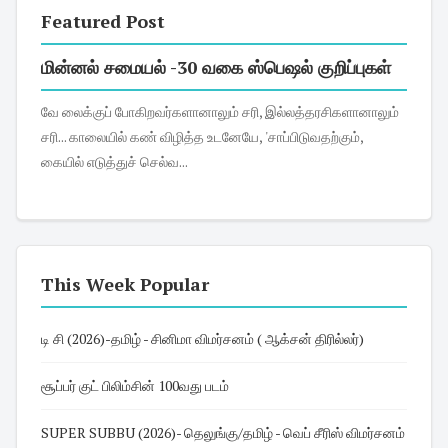
Featured Post
மின்னல் சமையல் -30 வகை ஸ்பெஷல் குறிப்புகள்
வே லைக்குப் போகிறவர்களானாலும் சரி, இல்லத்தரசிகளானாலும்
சரி... காலையில் கண் விழித்த உடனேயே, 'சாப்பிடுவதற்கும்,
கையில் எடுத்துச் செல்வ...
This Week Popular
டி சி (2026)-தமிழ் - சினிமா விமர்சனம் ( ஆக்சன் திரில்லர்)
சூப்பர் குட் பிலிம்சின் 100வது படம்
SUPER SUBBU (2026)- தெலுங்கு/தமிழ் - வெப் சீரிஸ் விமர்சனம்