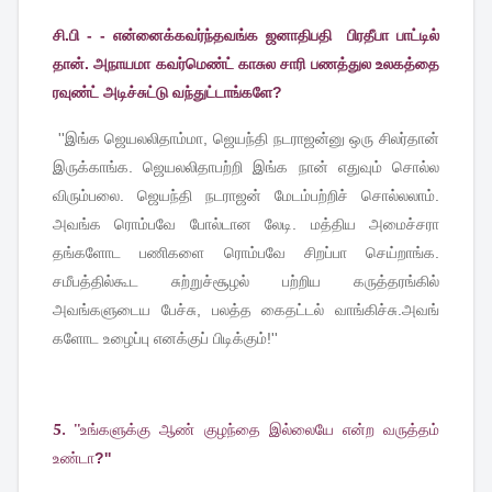
சி.பி - - என்னைக்கவர்ந்தவங்க ஜனாதிபதி பிரதீபா பாட்டில்
தான். அநாயமா கவர்மெண்ட் காசுல சாரி பணத்துல உலகத்தை
ரவுண்ட் அடிச்சுட்டு வந்துட்டாங்களே?
''
இங்க
ஜெயலலிதாம்மா
,
ஜெயந்தி
நடராஜன்னு
ஒரு
சிலர்தான்
இருக்காங்க
.
ஜெயலலிதாபற்றி
இங்க
நான்
எதுவும்
சொல்ல
விரும்பலை
.
ஜெயந்தி
நடராஜன்
மேடம்பற்றிச்
சொல்லலாம்
.
அவங்க
ரொம்பவே
போல்டான
லேடி
.
மத்திய
அமைச்சரா
தங்களோட
பணிகளை
ரொம்பவே
சிறப்பா
செய்றாங்க
.
சமீபத்தில்கூட
சுற்றுச்சூழல்
பற்றிய
கருத்தரங்கில்
அவங்களுடைய
பேச்சு
,
பலத்த
கைதட்டல்
வாங்கிச்சு
.
அவங்
களோட
உழைப்பு
எனக்குப்
பிடிக்கும்
!''
5. ''
உங்களுக்கு
ஆண்
குழந்தை
இல்லையே
என்ற
வருத்தம்
உண்டா
?''