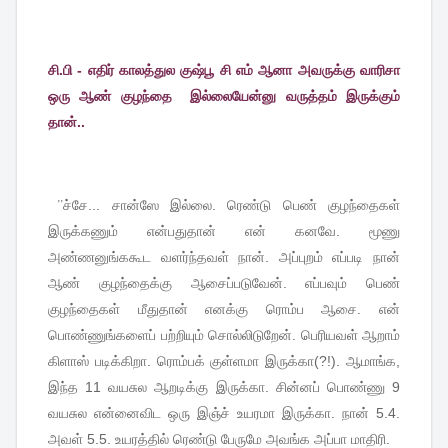
சி.பி - எதிர் காலத்துல குஷ்பூ சி எம் ஆனா அவருக்கு வாரிசா
ஒரு ஆண் குழந்தை இல்லையேன்னு வருத்தம் இருக்கும்
தான்..
''ச்சே
...
சான்ஸே
இல்லை
.
ரெண்டு
பெண்
குழந்தைகள்
இருக்கணும்
என்பதுதான்
என்
கனவே
.
மூணு
அண்ணனுங்ககூட
வளர்ந்தவள்
நான்
.
அப்புறம்
எப்படி
நான்
ஆண்
குழந்தைக்கு
ஆசைப்படுவேன்
.
எப்பவும்
பெண்
குழந்தைகள்
மீதுதான்
எனக்கு
ரொம்ப
ஆசை
.
என்
பொண்ணுங்களைப்
பற்றியும்
சொல்லிடுறேன்
.
பெரியவள்
ஆறாம்
கிளாஸ்
படிக்கிறா
.
ரொம்பக்
குள்ளமா
இருக்கா
(?!).
ஆமாங்க
,
இந்த
11
வயசுல
ஆறடிக்கு
இருக்கா
.
சின்னப்
பொண்ணு
9
வயசுல
என்னைவிட
ஒரு
இஞ்ச்
உயரமா
இருக்கா
.
நான்
5.4.
அவள்
5.5.
உயரத்தில்
ரெண்டு
பேருமே
அவங்க
அப்பா
மாதிரி
.