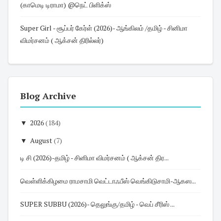
(காமெடி டிராமா) @நெட் பிளிக்ஸ்
Super Girl - சூப்பர் கேர்ள் (2026)- ஆங்கிலம் /தமிழ் - சினிமா
விமர்சனம் ( ஆக்சன் திரில்லர்)
Blog Archive
▼
2026
(184)
▼
August
(7)
டி சி (2026)-தமிழ் - சினிமா விமர்சனம் ( ஆக்சன் திர...
வெள்ளிக்கிழமை ராமசாமி வெட்டாஃபீஸ் வெங்கிடுசாமி-ஆகஸ...
SUPER SUBBU (2026)- தெலுங்கு/தமிழ் - வெப் சீரிஸ் ...