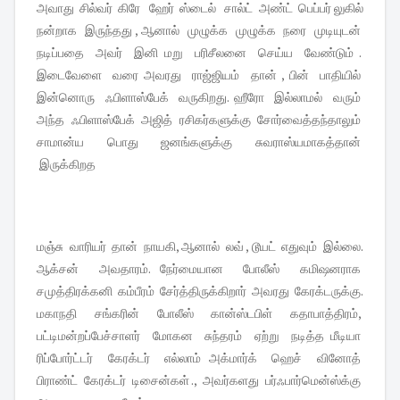
அவாது சில்வர் கிரே ஹேர் ஸ்டைல் சால்ட் அண்ட் பெப்பர் லுகில்
நன்றாக இருந்தது , ஆனால் முழுக்க முழுக்க நரை முடியுடன்
நடிப்பதை அவர் இனி மறு பரிசீலனை செய்ய வேண்டும் .
இடைவேளை வரை அவரது ராஜ்ஜியம் தான் , பின் பாதியில்
இன்னொரு ஃபிளாஸ்பேக் வருகிறது. ஹீரோ இல்லாமல் வரும்
அந்த ஃபிளாஸ்பேக் அஜித் ரசிகர்களுக்கு சோர்வைத்தந்தாலும்
சாமான்ய பொது ஜனங்களுக்கு சுவராஸ்யமாகத்தான்
இருக்கிறத
மஞ்சு வாரியர் தான் நாயகி, ஆனால் லவ் , டூயட் எதுவும் இல்லை.
ஆக்சன் அவதாரம். நேர்மையான போலீஸ் கமிஷனராக
சமுத்திரக்கனி கம்பீரம் சேர்த்திருக்கிறார் அவரது கேரக்டருக்கு.
மகாநதி சங்கரின் போலீஸ் கான்ஸ்டபிள் கதாபாத்திரம்,
பட்டிமன்றப்பேச்சாளர் மோகன சுந்தரம் ஏற்று நடித்த மீடியா
ரிப்போர்ட்டர் கேரக்டர் எல்லாம் அக்மார்க் ஹெச் வினோத்
பிராண்ட் கேரக்டர் டிசைன்கள் ., அவர்களது பர்ஃபார்மென்ஸ்க்கு