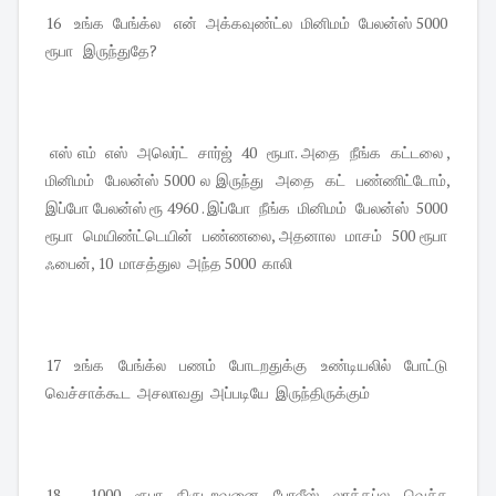
16 உங்க பேங்க்ல என் அக்கவுண்ட்ல மினிமம் பேலன்ஸ் 5000
ரூபா இருந்துதே?
எஸ் எம் எஸ் அலெர்ட் சார்ஜ் 40 ரூபா. அதை நீங்க கட்டலை ,
மினிமம் பேலன்ஸ் 5000 ல இருந்து அதை கட் பண்ணிட்டோம்,
இப்போ பேலன்ஸ் ரூ 4960 . இப்போ நீங்க மினிமம் பேலன்ஸ் 5000
ரூபா மெயிண்ட்டெயின் பண்ணலை, அதனால மாசம் 500 ரூபா
ஃபைன், 10 மாசத்துல அந்த 5000 காலி
17 உங்க பேங்க்ல பணம் போடறதுக்கு உண்டியலில் போட்டு
வெச்சாக்கூட அசலாவது அப்படியே இருந்திருக்கும்
18 1000 ரூபா திருடறவனை போலீஸ் லாக்கப்ல வெச்சு