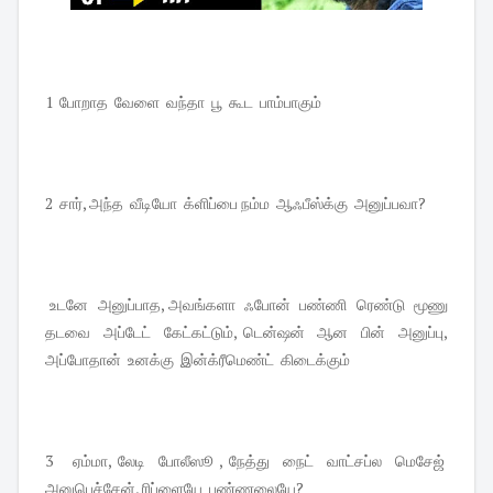
1 போறாத வேளை வந்தா பூ கூட பாம்பாகும்
2 சார், அந்த வீடியோ க்ளிப்பை நம்ம ஆஃபீஸ்க்கு அனுப்பவா?
உடனே அனுப்பாத, அவங்களா ஃபோன் பண்ணி ரெண்டு மூணு
தடவை அப்டேட் கேட்கட்டும், டென்ஷன் ஆன பின் அனுப்பு,
அப்போதான் உனக்கு இன்க்ரீமெண்ட் கிடைக்கும்
3 ஏம்மா, லேடி போலீஸூ , நேத்து நைட் வாட்சப்ல மெசேஜ்
அனுபெச்சேன், ரிப்ளையே பண்ணலையே?