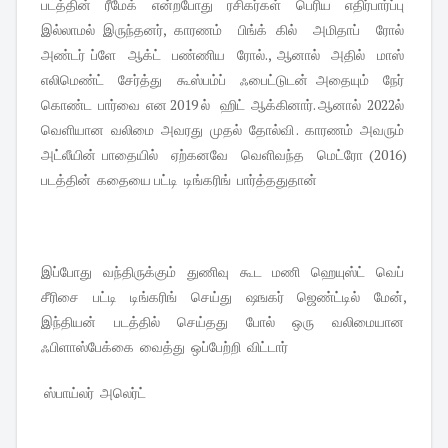
படத்தின் ரீமேக் என்றபோது ரசிகர்கள் பெரிய எதிர்பார்ப்பு
இல்லாமல் இருந்தனர், காரணம் பிங்க் கில் அமிதாப் ரோல்
அண்டர் ப்ளே ஆக்ட் பண்ணிய ரோல்., ஆனால் அதில் மாஸ்
எலிமெண்ட் சேர்த்து கூஸ்பம்ப் ஃபைட்டுடன் அதையும் நேர்
கொண்ட பார்வை என 2019 ல் ஹிட் ஆக்கினார். ஆனால் 2022ல்
வெளியான வலிமை அவரது முதல் தோல்வி . காரணம் அவரும்
அட்லீயின் பாதையில் ஏற்கனவே வெளிவந்த மெட்ரோ (2016)
படத்தின் கதையை பட்டி டிங்கரிங் பார்த்ததுதான்
இப்போது வந்திருக்கும் துணிவு கூட மணி ஹெயுஸ்ட் வெப்
சீரிசை பட்டி டிங்கரிங் செய்து ஷஙகர் ஜெண்ட்டில் மேன்,
இந்தியன் படத்தில் செய்தது போல் ஒரு வலிமையான
ஃபிளாஸ்பேக்கை வைத்து ஒப்பேற்றி விட்டார்
ஸ்பாய்லர் அலெர்ட்