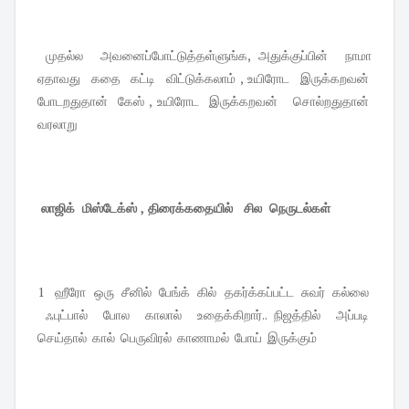
முதல்ல அவனைப்போட்டுத்தள்ளுங்க, அதுக்குப்பின் நாமா
ஏதாவது கதை கட்டி விட்டுக்கலாம் , உயிரோட இருக்கறவன்
போடறதுதான் கேஸ் , உயிரோட இருக்கறவன் சொல்றதுதான்
வரலாறு
லாஜிக் மிஸ்டேக்ஸ் , திரைக்கதையில் சில நெருடல்கள்
1 ஹீரோ ஒரு சீனில் பேங்க் கில் தகர்க்கப்பட்ட சுவர் கல்லை
ஃபுட்பால் போல காலால் உதைக்கிறார்.. நிஜத்தில் அப்படி
செய்தால் கால் பெருவிரல் காணாமல் போய் இருக்கும்