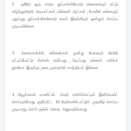
2 ஹீரோ ஒரு சாதா துப்பாக்கியோடு எல்லாரையும் சுட்டு
வீழ்த்துகிறார். அடியாட்கள் , வில்லன் ஆட்கள் , போலீஸ் எல்லாரும்
புதுப்புது துப்பாக்கிகளோடு களம் இறங்கியும் ஒன்றும் செய்ய
முடியவில்லை
3 க்ளைமாக்சில் வில்லன்கள் மூன்று பேரையும் சேரில்
கட்டிப்போட்டு க்ளாஸ் எடுப்பது , அடிப்பது எல்லாம் பார்க்க
ஜாலியா இருக்கு , நடைமுறையில் சாத்தியம் இல்லை
4 மியூச்சுவல் ஃபண்ட்ஸ் ஷெர் மார்க்கெட்டில் இன்வெஸ்ட்
செய்யும்போது குறிப்பிட்ட 10 ஷேர்களில் மட்டும் முதலீடு செய்ய
முடியாது . செபி ரூல்ஸ் அதை அனுமதிக்காது