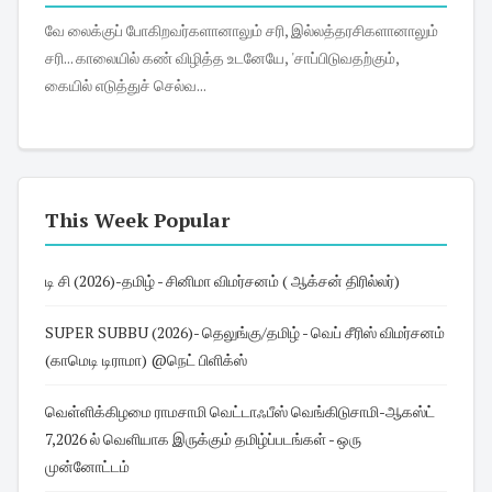
வே லைக்குப் போகிறவர்களானாலும் சரி, இல்லத்தரசிகளானாலும்
சரி... காலையில் கண் விழித்த உடனேயே, 'சாப்பிடுவதற்கும்,
கையில் எடுத்துச் செல்வ...
This Week Popular
டி சி (2026)-தமிழ் - சினிமா விமர்சனம் ( ஆக்சன் திரில்லர்)
SUPER SUBBU (2026)- தெலுங்கு/தமிழ் - வெப் சீரிஸ் விமர்சனம்
(காமெடி டிராமா) @நெட் பிளிக்ஸ்
வெள்ளிக்கிழமை ராமசாமி வெட்டாஃபீஸ் வெங்கிடுசாமி-ஆகஸ்ட்
7,2026 ல் வெளியாக இருக்கும் தமிழ்ப்படங்கள் - ஒரு
முன்னோட்டம்