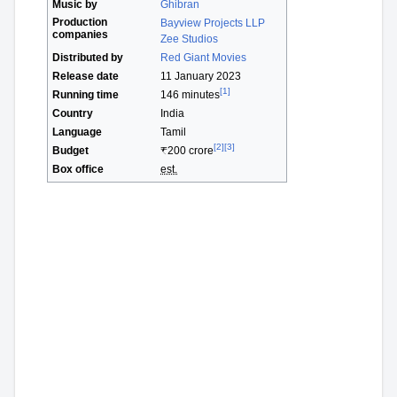
Music by
Ghibran
Production
Bayview Projects LLP
companies
Zee Studios
Distributed by
Red Giant Movies
Release date
11 January 2023
[1]
Running time
146 minutes
Country
India
Language
Tamil
[2]
[3]
Budget
₹200
crore
Box office
est.