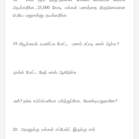
அடிக்கறீங்க , 25,000 கோடி மக்கள் பணத்தை திருடுனவனை
பெரிய மனுசன்னு தயங்கறீங்க
19 மியூச்சுவல் ஃபண்ட்ல போட்ட பணம் எப்படி லாஸ் ஆச்சு ?
நாங்க் போட்ட ஷேர் லாஸ் ஆகிடுச்சு
ஏன்? நல்ல கம்ப்பெனியா பார்த்துப்போட வேண்டியதுதானே?
20 அவனுக்கு மக்கள் சப்போர்ட் இருக்கு சார்