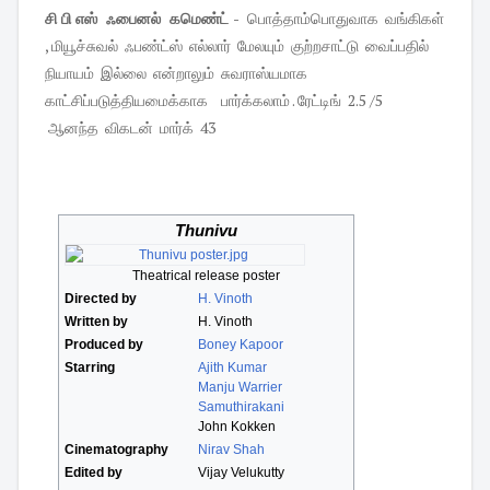
சி பி எஸ் ஃபைனல் கமெண்ட் -
பொத்தாம்பொதுவாக வங்கிகள்
, மியூச்சுவல் ஃபண்ட்ஸ் எல்லார் மேலயும் குற்றசாட்டு வைப்பதில்
நியாயம் இல்லை என்றாலும் சுவராஸ்யமாக
காட்சிப்படுத்தியமைக்காக பார்க்கலாம் . ரேட்டிங் 2.5 /5
ஆனந்த விகடன் மார்க் 43
Thunivu
Theatrical release poster
Directed by
H. Vinoth
Written by
H. Vinoth
Produced by
Boney Kapoor
Starring
Ajith Kumar
Manju Warrier
Samuthirakani
John Kokken
Cinematography
Nirav Shah
Edited by
Vijay Velukutty