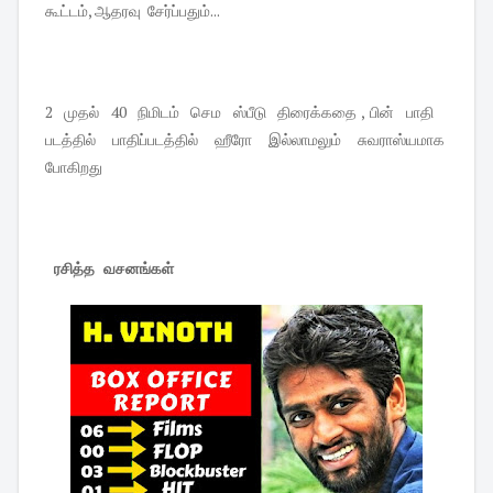
கூட்டம், ஆதரவு சேர்ப்பதும்...
2 முதல் 40 நிமிடம் செம ஸ்பீடு திரைக்கதை , பின் பாதி
படத்தில் பாதிப்படத்தில் ஹீரோ இல்லாமலும் சுவராஸ்யமாக
போகிறது
ரசித்த வசனங்கள்