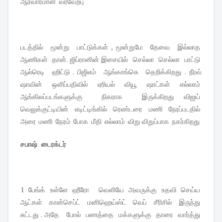
ஆரவாரமான வரவேற்பு
படத்தில் மூன்று பாட்டுக்கள் , மூன்றுமே தேவை இல்லாத
ஆணிகள் தான். ஜிப்ரானின் இசையில் செல்லா செல்லா பாட்டு
ஆல்ரெடி ஹிட்டு . பிஜிஎம் ஆங்காங்கெ தெறிக்கிறது . நீரவ்
ஷாவின் ஒளிப்பதிவில் ஏரியல் வியூ ஷாட்கள் எல்லாம்
ஆங்கிலப்படங்களுக்கு நிகராக இருக்கிறது விஜய்
வெலுக்குட்டியின் எடிட்டிங்கில் ரெண்டரை மணி நேரப்படதில்
அரை மணி நேரம் போக மீதி எல்லாம் விறு விறுப்பாக நகர்கிறது
சபாஷ் டைரக்டர்
1 பேங்க் உள்ளே ஹீரோ வெளியே அவருக்கு உதவி செய்ய
ஆட்கள் கான்செப்ட் மனிஹெய்ஸ்ட் வெப் சீரிசில் இருந்து
சுட்டது . அதே போல் பணத்தை மக்களுக்கு தாரை வார்த்து