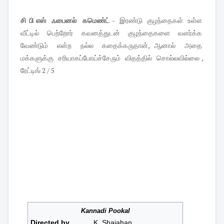
சி பி எஸ் ஃபைனல் கமெண்ட்
- இரண்டு குழந்தைகள் உள்ள
வீட்டில் பெற்றோர் கவனத்துடன் குழந்தைகளை வளர்க்க
வேண்டும் என்ற நல்ல கதைக்கருதான், ஆனால் அதை
மக்களுக்கு சரியாகப்போய்ச்சேரும் விதத்தில் சொல்லவில்லை ,
ரேட்டிங் 2 / 5
Kannadi Pookal
Directed by
K. Shajahan