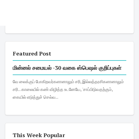
Featured Post
மின்னல் சமையல் -30 வகை ஸ்பெஷல் குறிப்புகள்
வே லைக்குப் போகிறவர்களானாலும் சரி, இல்லத்தரசிகளானாலும்
சரி... காலையில் கண் விழித்த உடனேயே, 'சாப்பிடுவதற்கும்,
கையில் எடுத்துச் செல்வ...
This Week Popular