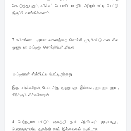
கொடுத்துடனும், ஃபிக்சட் டெபாசிட் மாதிரி , அப்றம் வட்டி போட்டு
திருப்பி வாங்கிக்கலாம்
3 கம்சனோட டிராமா வசனத்தை சொல்லி முடிச்சுட்டு கடைசில
மூணு ஹ அப்டினு சொல்றியே? புரியல
அப்டிதான் ஸ்க்ரிப்ட்ல போட்டிருந்தது
இரு பார்க்கறேன், டேய்.. அது மூணு ஹா இல்லை , ஹா ஹா ஹா ,
சிரிக்கும் சிச்சுவேஷன்
4 பெற்றதால மட்டும் ஒருத்தி தாய் ஆகிடவும் முடியாது ,
பெறாததாலயே ஒருத்தி தாய் இல்லைனும் ஆகிடாது