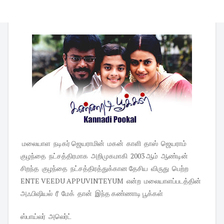
மலையாள நடிகர் ஜெயராமின் மகன் காளி தாஸ் ஜெயராம்
குழந்தை நட்சத்திரமாக அறிமுகமாகி 2003 ஆம் ஆண்டின்
சிறந்த குழந்தை நட்சத்திரத்துக்கான தேசிய விருது பெற்ற
ENTE VEEDU APPUVINTEYUM என்ற மலையாளப்படத்தின்
அஃபிஷியல் ரீ மேக் தான் இந்த கண்ணாடி பூக்கள்
ஸ்பாய்லர் அலெர்ட்