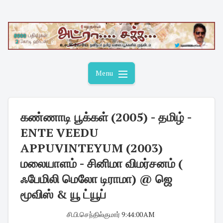
Skip
to
content
Menu
கண்ணாடி பூக்கள் (2005) - தமிழ் -
ENTE VEEDU
APPUVINTEYUM (2003)
மலையாளம் - சினிமா விமர்சனம் (
ஃபேமிலி மெலோ டிராமா) @ ஜெ
மூவிஸ் & யூ ட்யூப்
சி.பி.செந்தில்குமார்
·
9:44:00 AM
·