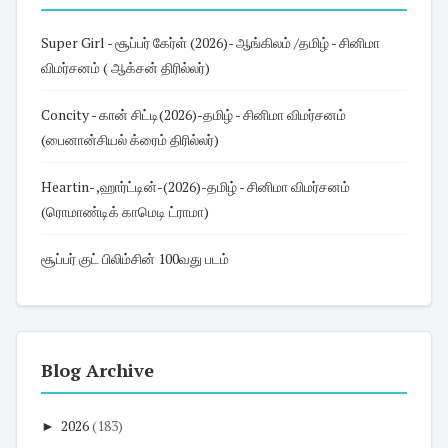
Super Girl - சூப்பர் கேர்ள் (2026)- ஆங்கிலம் /தமிழ் - சினிமா
விமர்சனம் ( ஆக்சன் திரில்லர்)
Concity - கான் சிட்டி(2026)-தமிழ் - சினிமா விமர்சனம்
(பைனான்சியல் க்ரைம் திரில்லர்)
Heartin- ,ஹார்ட்டின்-(2026)-தமிழ் - சினிமா விமர்சனம்
(ரொமாண்டிக் காமெடி ட்ராமா)
சூப்பர் குட் பிலிம்சின் 100வது படம்
Blog Archive
►
2026
(183)