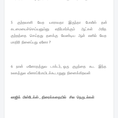
5 குற்றவாளி வேற யாராவதா இருந்தா போலீஸ் தன்
கடமையைச்செய்யனும்னு எதிர்பார்க்கும் ஆட்கள் அதே
குற்றத்தை செய்தது தனக்கு வேண்டிய ஆள் எனில் வேற
மாதிரி நினைப்பது ஏனோ ?
6 நான் மனோதத்துவ டாக்டர், ஒரு குழந்தை கூட இந்த
உலகத்துல வீணாப்போயிடக்கூடாதுனு நினைக்கிறவன்
லாஜிக் மிஸ்டேக்ஸ் , திரைக்கதையில் சில நெருடல்கள்