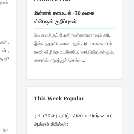
ூலம்
மின்னல் சமையல் -30 வகை
ஸ்பெஷல் குறிப்புகள்
வே லைக்குப் போகிறவர்களானாலும் சரி,
ர் .
இல்லத்தரசிகளானாலும் சரி... காலையில்
ன் ,
கண் விழித்த உடனேயே, 'சாப்பிடுவதற்கும்,
ார்?
கையில் எடுத்துச் செல்வ...
This Week Popular
டி சி (2026)-தமிழ் - சினிமா விமர்சனம் (
ஆக்சன் திரில்லர்)
ை தர