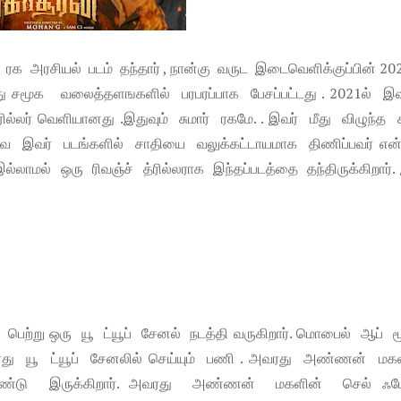
க அரசியல் படம் தந்தார் , நான்கு வருட இடைவெளிக்குப்பின் 202
இது சமூக வலைத்தளஙகளில் பரபரப்பாக பேசப்பட்டது . 2021ல் இ
ல்லர் வெளியானது .இதுவும் சுமார் ரகமே. . இவர் மீது விழுந்த 
லவே இவர் படங்களில் சாதியை வலுக்கட்டாயமாக திணிப்பவர் என்
்லாமல் ஒரு ரிவஞ்ச் த்ரில்லராக இந்தப்படத்தை தந்திருக்கிறார்.
பெற்று ஒரு யூ ட்யூப் சேனல் நடத்தி வருகிறார். மொபைல் ஆப் ம
அவரது யூ ட்யூப் சேனலில் செய்யும் பணி . அவரது அண்ணன் மக
்டு இருக்கிறார். அவரது அண்ணன் மகளின் செல் ஃப