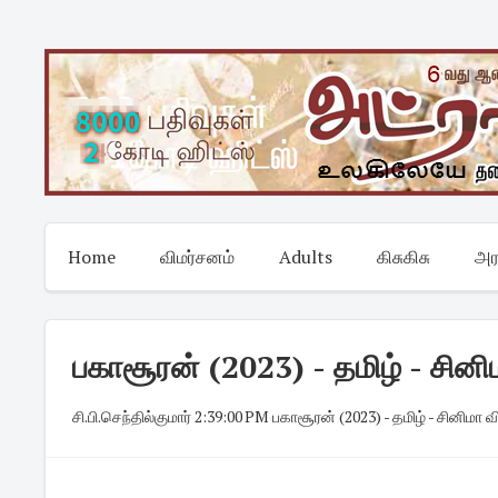
Skip
to
content
Home
விமர்சனம்
Adults
கிசுகிசு
அர
பகாசூரன் (2023) - தமிழ் - சினிம
சி.பி.செந்தில்குமார்
·
2:39:00 PM
·
பகாசூரன் (2023) - தமிழ் - சினிமா 