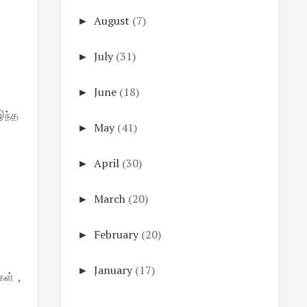
►
August
(7)
►
July
(31)
►
June
(18)
இந்த
►
May
(41)
►
April
(30)
►
March
(20)
►
February
(20)
►
January
(17)
ள் ,