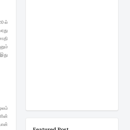
0 ல்
வரது
சாதி
னும்
 இது
ூலம்
ளின்
ோன்
Featured Post