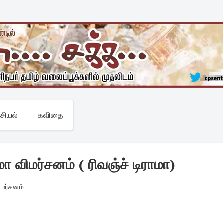
சியல்
கவிதை
ா விமர்சனம் ( ரிவஞ்ச் டிராமா)
விமர்சனம்