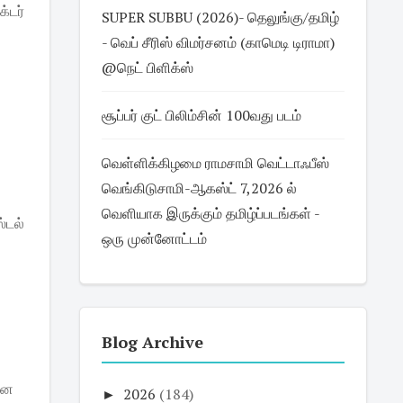
்டர்
SUPER SUBBU (2026)- தெலுங்கு/தமிழ்
- வெப் சீரிஸ் விமர்சனம் (காமெடி டிராமா)
@நெட் பிளிக்ஸ்
சூப்பர் குட் பிலிம்சின் 100வது படம்
வெள்ளிக்கிழமை ராமசாமி வெட்டாஃபீஸ்
வெங்கிடுசாமி-ஆகஸ்ட் 7,2026 ல்
வெளியாக இருக்கும் தமிழ்ப்படங்கள் -
்டல்
ஒரு முன்னோட்டம்
Blog Archive
் என
►
2026
(184)