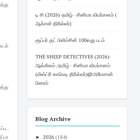
த்து
டி சி (2026)-தமிழ் - சினிமா விமர்சனம் (
ஆக்சன் திரில்லர்)
சூப்பர் குட் பிலிம்சின் 100வது படம்
 உடல்
THE SHEEP DETECTIVES (2026)-
ஆங்கிலம் /தமிழ் - சினிமா விமர்சனம்
(மிஸ்ட்ரி காமெடி திரில்லர்)@அமேசான்
பிரைம்
த்து
Blog Archive
்பு .
ப்பா
►
2026
(184)