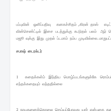
பப்புவின் ஒளிப்பதிவு கனகச்சிதம் ,கிரன் தாஸ் எட
வின்செண்ட்டில் இசை படத்துக்கு கூடுதல் பலம் ஆர்
மஜூ வுக்கு இது முதல் ப்டமாம் நம்ப முடிவில்லை. மாறு
சபாஷ் டைரக்டர்
1 கதைக்கள்ம் இந்திய மொழ்ப்படங்களுக்கே ரொம்பப
எந்தக்கதையும் வந்ததில்லை
2 நாயகனைக்கொலை செய்யப்போவது யார் என்பதை கடைசி