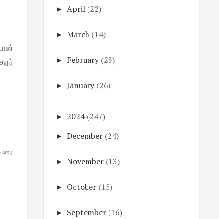
►
April
(22)
►
March
(14)
டான்
►
February
(23)
ுநர்
►
January
(26)
►
2024
(247)
►
December
(24)
ுவரை
►
November
(13)
►
October
(15)
►
September
(16)