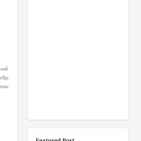
 என்
டாதே
்கால
Featured Post