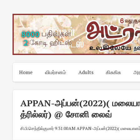
Skip
to
content
Home
விமர்சனம்
Adults
கிசுகிசு
அர
APPAN-அப்பன்(2022)( மலையாளம்
த்ரில்லர்) @ சோனி லைவ்
சி.பி.செந்தில்குமார்
·
9:31:00 AM
·
APPAN-அப்பன்(2022)( மலையாளம்) - 