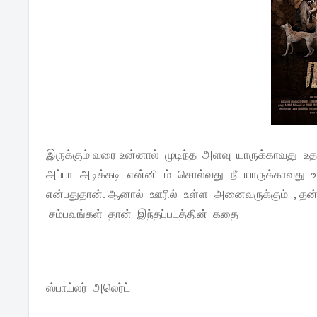
இருக்கும் வரை உன்னால் முடிந்த அளவு யாருக்காவது 
அப்பா அடிக்கடி என்னிடம் சொல்வது நீ யாருக்காவது உ
என்பதுதான். ஆனால் ஊரில் உள்ள அனைவருக்கும் , தன்
சம்பவங்கள் தான் இந்தப்படத்தின் கதை
ஸ்பாய்லர் அலெர்ட்