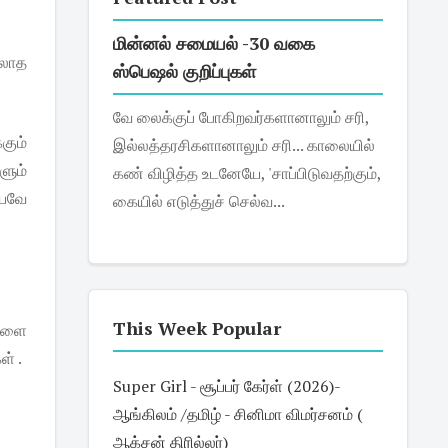
மின்னல் சமையல் -30 வகை
்லாத
ஸ்பெஷல் குறிப்புகள்
வே லைக்குப் போகிறவர்களானாலும் சரி,
கும்
இல்லத்தரசிகளானாலும் சரி... காலையில்
ளும்
கண் விழித்த உடனேயே, 'சாப்பிடுவதற்கும்,
ையவே
கையில் எடுத்துச் செல்வ...
This Week Popular
நாளை
ள் .
Super Girl - சூப்பர் கேர்ள் (2026)-
ஆங்கிலம் /தமிழ் - சினிமா விமர்சனம் (
ஆக்சன் திரில்லர்)