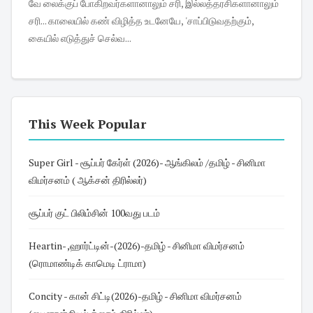
வே லைக்குப் போகிறவர்களானாலும் சரி, இல்லத்தரசிகளானாலும்
சரி... காலையில் கண் விழித்த உடனேயே, 'சாப்பிடுவதற்கும்,
கையில் எடுத்துச் செல்வ...
This Week Popular
Super Girl - சூப்பர் கேர்ள் (2026)- ஆங்கிலம் /தமிழ் - சினிமா
விமர்சனம் ( ஆக்சன் திரில்லர்)
சூப்பர் குட் பிலிம்சின் 100வது படம்
Heartin- ,ஹார்ட்டின்-(2026)-தமிழ் - சினிமா விமர்சனம்
(ரொமாண்டிக் காமெடி ட்ராமா)
Concity - கான் சிட்டி(2026)-தமிழ் - சினிமா விமர்சனம்