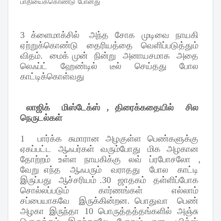
பாதியைக்கொண்டு போனது
3
க்ளைமாக்சில்
அந்த
சோக
முடிவை
நாயகி
ஏற்றுக்கொண்டு
தைரியத்தை
வெளிப்படுத்தும்
விதம்
.
மைக்
முன்
நின்று
அனாயசமாக
அதை
லெஃப்ட்
ஹேண்டில்
டீல்
செய்தது
போல
காட்டிக்கொள்வது
லாஜிக்
மிஸ்டேக்ஸ்
,
திரைக்கதையில்
சில
நெருடல்கள்
1
பார்க்க
சுமாரான
அழகுள்ள
பெண்களுக்கு
ஏகப்பட்ட
ஆஃபர்கள்
வரும்போது
மிக
அழகான
தோற்றம்
உள்ள
நாயகிக்கு
லவ்
ப்ரபோசலோ
,
வேறு
எந்த
ஆஃபரும்
வராதது
போல
காட்டி
இருப்பது
ஆச்சரியம்
.30
ஜாதகம்
தள்ளிப்போக
சொல்லப்படும்
கார்ணங்கள்
எல்லாம்
சப்பையாகவே
இருக்கின்றன
.
பொதுவா
பெண்
அழகா
இருந்தா
10
பொருத்தத்தங்களில்
அஞ்சு