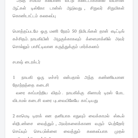
அதே சமயம் கல்யாண வீட்டு கலாட்டாக்களில் வயசான
ஆட்கள் டிஸ்கோ டான்ஸ் ஆடுவது , சிறுவர் சிறுமிகள்
கொண்டாட்டம் கலகலப்பு
மொத்தப்படமே ஒரு மணி நேரம் 50 நிமிடங்கள் தான் எடிட்டிங்
கச்சிதம். நாயகியின் அழகுக்காகவும் க்ளைமாக்ஸில் அவர்
சொல்லும் பாசிட்டிவான கருத்துக்கும் பார்க்கலாம்
சபாஷ் டைரக்டர்
1 நாயகி ஒரு டீச்சர் என்பதால் அந்த கண்ணியமான
தோற்றத்தை கடைசி
வரை காப்பாற்றிய விதம் . நாயகிக்கு கிளாமர் டிரஸ் போட
விடாமல் கடைசி வரை புடவையிலேயே காட்டியது
2 காமெடி டிராக் என தனியாக எதுவும் வைக்காமல் ஸ்கூல்
ஸ்டூடண்சை வைத்தும் , அவர்களைக்காண வரும் பெற்றோர்
செய்யும் செய;ல்க்ளை வைத்தும் கலகலப்பாக முதல்