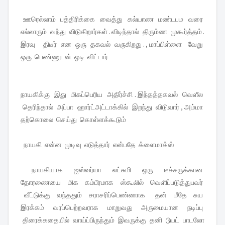
ஊரெல்லாம் பத்திரிக்கை வைத்து கல்யாண மண்டபம வரை
எல்லாரும் வந்து விடுகிறார்கள் . விடிந்தால் திரும்ண முகூர்த்தம் .
இரவு திடீர் என ஒரு தகவல் வருகிறது . , மாப்பிள்ளை வேறு
ஒரு பெண்ணுடன் ஓடி விட்டார்
நாயகிக்கு இது மிகப்பெரிய அதிர்ச்சி . இந்தத்தகவல் வெளீல
தெரிந்தால் அப்பா ஹார்ட்அட்டாக்கில் இறந்து விடுவார் , அம்மா
தற்கொலை செய்து கொள்ளக்கூடும்
நாயகி என்ன முடிவு எடுத்தார் என்பதே க்ளைமாக்ஸ்
நாயகியாக ஐஸ்வர்யா லட்சுமி ஒரு டீச்சருக்கான
தோரணையை மிக கம்பீரமாக ஸ்கூலில் வெளிப்படுத்துபவர்
வீட்டுக்கு வந்ததும் சராசரிப்பெண்ணாக தன் மீதே சுய
இரக்கம் வரப்பெற்றவராக மாறுவது அருமையான நடிப்பு
திரைக்கதையில் வாய்ப்பிருந்தும் இவருக்கு தனி டூயட் பாடலோ