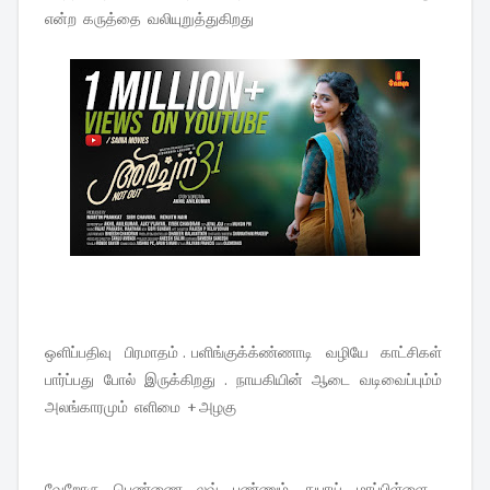
என்ற கருத்தை வலியுறுத்துகிறது
ஒளிப்பதிவு பிரமாதம் . பளிங்குக்க்ண்ணாடி வழியே காட்சிகள்
பார்ப்பது போல் இருக்கிறது . நாயகியின் ஆடை வடிவைப்பும்ம்
அலங்காரமும் எளிமை + அழகு
வேறோரு பெண்ணை லவ் பண்ணும் துபாய் மாப்பிள்ளை