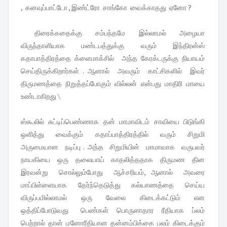
, கனவுப்பாட்டோ , இண்ட்ரோ சாங்கோ வைக்காதது ஏனோ ?
திரைக்கதைக்கு சம்பந்தமே இல்லாமல் அழையா
விருந்தாளியாக மண்டபத்துக்கு வரும் இந்திரன்ஸ்
கதாபாத்திரத்தை க்ளைமாக்சில் அந்த கேரக்டருக்கு நியாயம்
செய்திருக்கிறார்கள் . ஆனால் அவரும் காட்சிகளில் இவர்
திருமணத்தை நிறுத்தப்போகும் வில்லன் என்பது மாதிரி மாயை
உண்டாகிறது \
ஸ்கூலில் சுட்டிப்பெண்ணாக தன் மாமாவிடம் சாவியை பிடுங்கி
ஒளித்து வைக்கும் கதாப்பாத்திரத்தில் வரும் சிறுமி
அருமையான நடிப்பு . அந்த சிறுமியின் மாமாவாக வருபவர்
நாயகியை ஒரு தலையாய் காதலித்ததாக திருமண தின
இரவன்று சொல்லும்போது ஆச்சரியம், ஆனால் அவரை
மாப்பிள்ளையாக தேர்ந்தெடுத்து கல்யாணத்தை செய்ய
விருப்பமில்லாமல் ஒரு வேலை கிடைக்கட்டும் என
ஒத்திப்போடுவது பெண்கள் பொருளாதார ரீதியாக ப்லம்
பெற்றால் தான் மனோரீதியான தன்னம்பிக்கை பலம் கிடைக்கும்