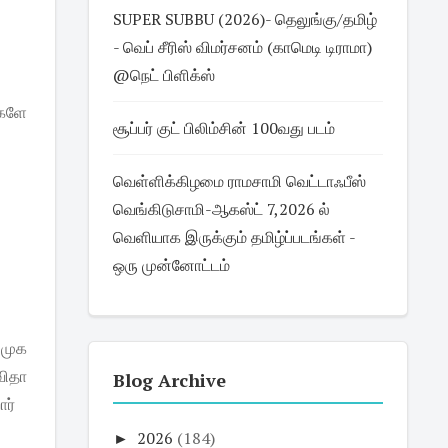
SUPER SUBBU (2026)- தெலுங்கு/தமிழ்
- வெப் சீரிஸ் விமர்சனம் (காமெடி டிராமா)
@நெட் பிளிக்ஸ்
்களே
சூப்பர் குட் பிலிம்சின் 100வது படம்
வெள்ளிக்கிழமை ராமசாமி வெட்டாஃபீஸ்
வெங்கிடுசாமி-ஆகஸ்ட் 7,2026 ல்
வெளியாக இருக்கும் தமிழ்ப்படங்கள் -
ஒரு முன்னோட்டம்
 முக
விதா
Blog Archive
ார்
►
2026
(184)