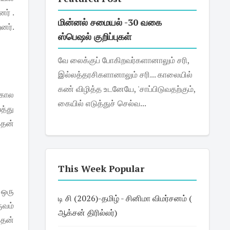
னர் .
மின்னல் சமையல் -30 வகை
னர்.
ஸ்பெஷல் குறிப்புகள்
வே லைக்குப் போகிறவர்களானாலும் சரி,
இல்லத்தரசிகளானாலும் சரி... காலையில்
கண் விழித்த உடனேயே, 'சாப்பிடுவதற்கும்,
்கால
கையில் எடுத்துச் செல்வ...
த்து
 தன்
This Week Popular
 ஒரு
டி சி (2026)-தமிழ் - சினிமா விமர்சனம் (
ுவம்
ஆக்சன் திரில்லர்)
 தன்