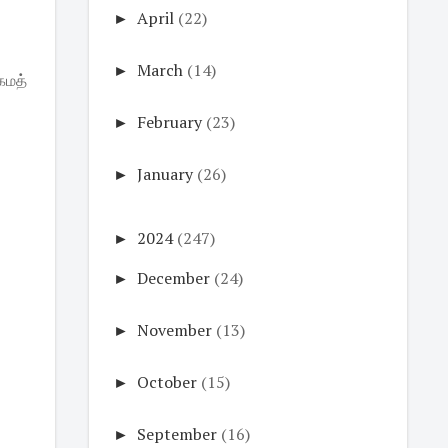
►
April
(22)
►
March
(14)
கமத்
►
February
(23)
►
January
(26)
►
2024
(247)
►
December
(24)
►
November
(13)
►
October
(15)
►
September
(16)