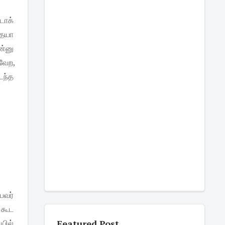
டாக்
தையா
ன்னு
வேற,
டந்த
பவர்
 கூட
ியில்
Featured Post