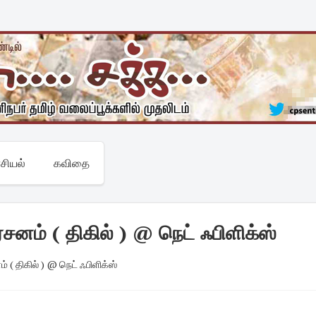
சியல்
கவிதை
்சனம் ( திகில் ) @ நெட் ஃபிளிக்ஸ்
் ( திகில் ) @ நெட் ஃபிளிக்ஸ்