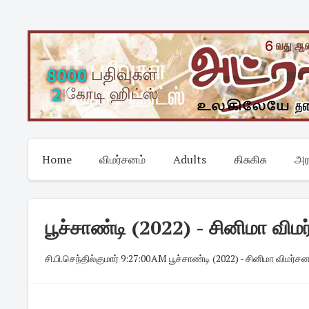
Skip
to
content
Home
விமர்சனம்
Adults
கிசுகிசு
அர
பூச்சாண்டி (2022) - சினிமா விமர
சி.பி.செந்தில்குமார்
·
9:27:00 AM
·
பூச்சாண்டி (2022) - சினிமா விமர்சனம