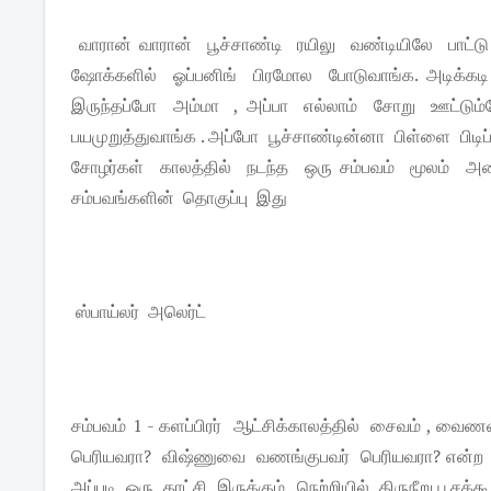
வாரான் வாரான் பூச்சாண்டி ரயிலு வண்டியிலே பாட்
ஷோக்களில் ஓப்பனிங் பிரமோல போடுவாங்க. அடிக்கடி
இருந்தப்போ அம்மா , அப்பா எல்லாம் சோறு ஊட்டும்போ
பயமுறுத்துவாங்க . அப்போ பூச்சாண்டின்னா பிள்ளை பிட
சோழர்கள் காலத்தில் நடந்த ஒரு சம்பவம் மூலம்
சம்பவங்களின் தொகுப்பு இது
ஸ்பாய்லர் அலெர்ட்
சம்பவம் 1 - களப்பிரர் ஆட்சிக்காலத்தில் சைவம் , 
பெரியவரா? விஷ்ணுவை வணங்குபவர் பெரியவரா? என்
அப்படி ஒரு காட்சி இருக்கும் . நெற்றியில் திருநீறு பூச