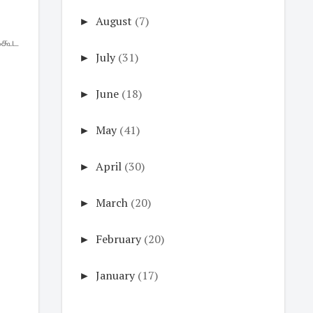
►
August
(7)
்கூட
►
July
(31)
►
June
(18)
►
May
(41)
►
April
(30)
►
March
(20)
►
February
(20)
►
January
(17)